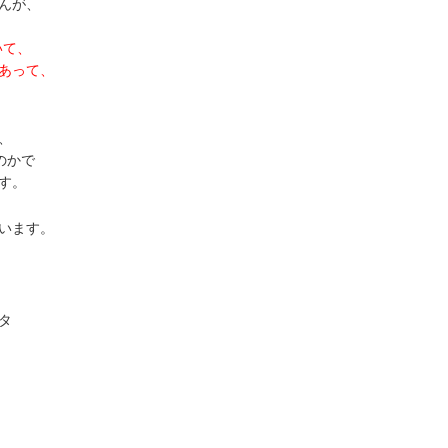
んが、
いて、
あって、
、
のかで
す。
います。
タ