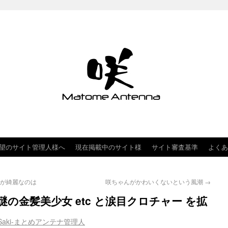
望のサイト管理人様へ
現在掲載中のサイト様
サイト審査基準
よくあ
゛が綺麗なのは
咲ちゃんがかわいくないという風潮
→
惑」謎の金髪美少女 etc と涙目クロチャー を拡
Saki-まとめアンテナ管理人