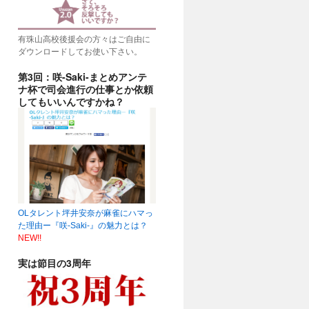
有珠山高校後援会の方々はご自由に
ダウンロードしてお使い下さい。
第3回：咲-Saki-まとめアンテ
ナ杯で司会進行の仕事とか依頼
してもいいんですかね？
OLタレント坪井安奈が麻雀にハマっ
た理由ー『咲-Saki-』の魅力とは？
NEW!!
実は節目の3周年