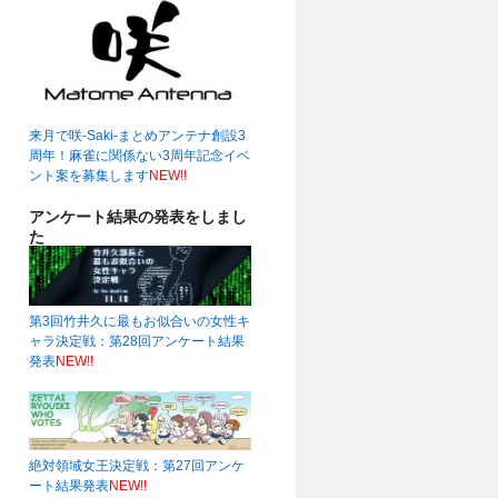
来月で咲-Saki-まとめアンテナ創設3
周年！麻雀に関係ない3周年記念イベ
ント案を募集します
NEW!!
アンケート結果の発表をしまし
た
第3回竹井久に最もお似合いの女性キ
ャラ決定戦：第28回アンケート結果
発表
NEW!!
絶対領域女王決定戦：第27回アンケ
ート結果発表
NEW!!