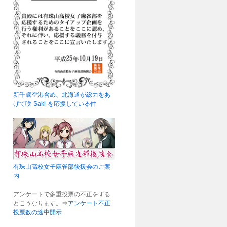
新千歳空港含め、北海道が総力をあ
げて咲-Saki-を応援している件
有珠山高校女子麻雀部後援会のご案
内
アンケートで多重投票の不正をする
とこうなります。⇒
アンケート不正
投票数の途中開示