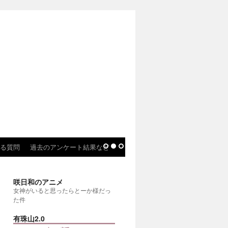
る質問
過去のアンケート結果など
咲日和のアニメ
女神がいると思ったらとーか様だっ
た件
有珠山2.0