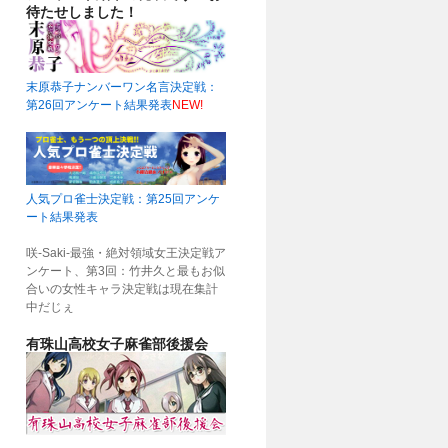
待たせしました！
末原恭子ナンバーワン名言決定戦：
第26回アンケート結果発表
NEW!
人気プロ雀士決定戦：第25回アンケ
ート結果発表
咲-Saki-最強・絶対領域女王決定戦ア
ンケート、第3回：竹井久と最もお似
合いの女性キャラ決定戦は現在集計
中だじぇ
有珠山高校女子麻雀部後援会