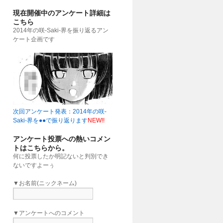
現在開催中のアンケート詳細は
こちら
2014年の咲-Saki-界を振り返るアン
ケート企画です
次回アンケート発表：2014年の咲-
Saki-界を●●で振り返ります
NEW!!
アンケート投票への熱いコメン
トはこちらから。
何に投票したか明記ないと判別でき
ないですよーぅ
▼お名前(ニックネーム)
▼アンケートへのコメント