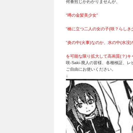
何番煎じかわかりませんが、
“噂の金髪美少女”
“橋に立つ二人の女の子(咲？らしき
“炎の中(火事)なのか、水の中(水没
を可能な限り拡大して高画質(？)
咲-Saki-廃人の皆様、各種検証、
ご自由にお使いください。
↓