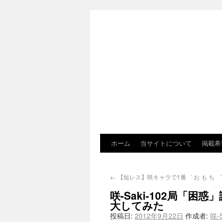
ホーム
当サイトについて
掲載希
←
【短レス】咲キャラで1番゛ お も ち 
咲-Saki-102局「困
大してみた
投稿日:
2012年9月22日
作成者:
咲-