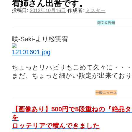
宥姉さん出番です。
投稿日:
2012年10月16日
作成者:
ミスター
雑文＆告知
咲-Saki-より松実宥
ちょっとリハビリもこめて久々に・・
まだ、ちょっと細かい設定が出来ておりませ
一般ニュース
【画像あり】500円で5段重ねの『絶品
を
ロッテリアで積んできました