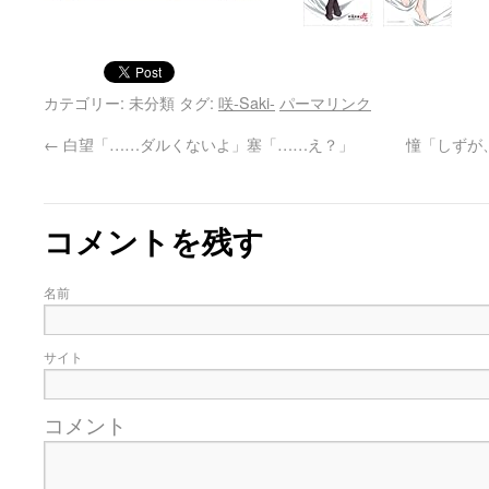
カテゴリー: 未分類 タグ:
咲-Saki-
パーマリンク
←
白望「……ダルくないよ」塞「……え？」
憧「しずが
コメントを残す
名前
サイト
コメント