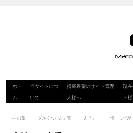
ホー
当サイトにつ
掲載希望のサイト管理
現在
ム
いて
人様へ
ト様
←
白望「……ダルくないよ」塞「……え？」
憧「しずが