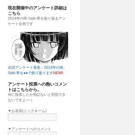
現在開催中のアンケート詳細は
こちら
2014年の咲-Saki-界を振り返るアン
ケート企画です
次回アンケート発表：2014年の咲-
Saki-界を●●で振り返ります
NEW!!
アンケート投票への熱いコメン
トはこちらから。
何に投票したか明記ないと判別でき
ないですよーぅ
▼お名前(ニックネーム)
▼アンケートへのコメント