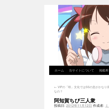
ホーム
当サイトについて
掲載希
←
VIPの「咲」文化ではSSの息がかなり
なの？
阿知賀ちび三人衆
投稿日:
2012年11月12日
作成者:
ミ