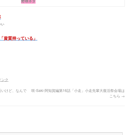
野球ネタ
厚
さい
「資質持っている」
リンク
長いけど、なんで
咲-Saki-阿知賀編第16話「小走」小走先輩大復活祭会場は
こちら
→