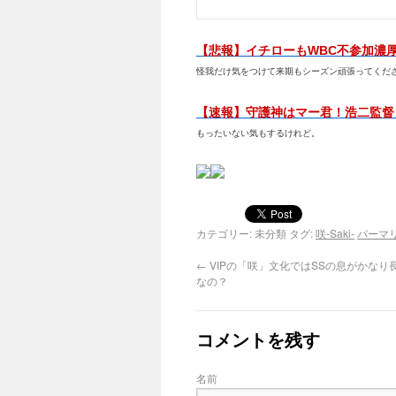
【悲報】イチローもWBC不参加濃
怪我だけ気をつけて来期もシーズン頑張ってくだ
【速報】守護神はマー君！浩二監督
もったいない気もするけれど。
カテゴリー: 未分類 タグ:
咲-Saki-
パーマ
←
VIPの「咲」文化ではSSの息がかなり
なの？
コメントを残す
名前