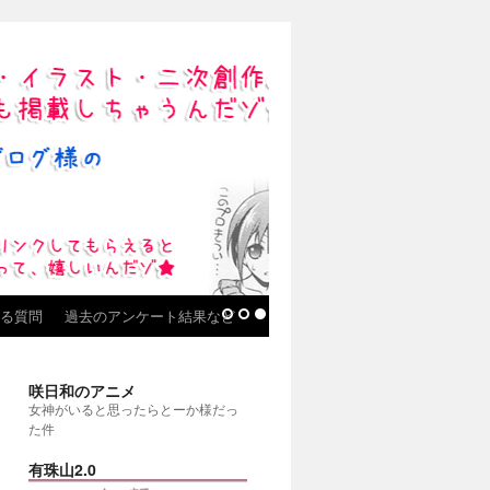
る質問
過去のアンケート結果など
咲日和のアニメ
女神がいると思ったらとーか様だっ
た件
有珠山2.0