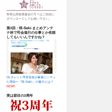
有珠山高校後援会の方々はご自由に
ダウンロードしてお使い下さい。
第3回：咲-Saki-まとめアンテ
ナ杯で司会進行の仕事とか依頼
してもいいんですかね？
OLタレント坪井安奈が麻雀にハマっ
た理由ー『咲-Saki-』の魅力とは？
NEW!!
実は節目の3周年