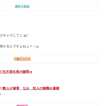
雑文＆告知
ャラにて (;´д⊂
掛かるんですよねぇー（ぉ
一般ニュース
ぎて任天堂社長が謝罪ｗ
ベ数人が被害 なお、犯人の無職を逮捕
ね・・・