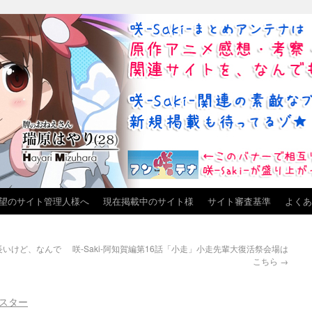
望のサイト管理人様へ
現在掲載中のサイト様
サイト審査基準
よくあ
長いけど、なんで
咲-Saki-阿知賀編第16話「小走」小走先輩大復活祭会場は
こちら
→
スター