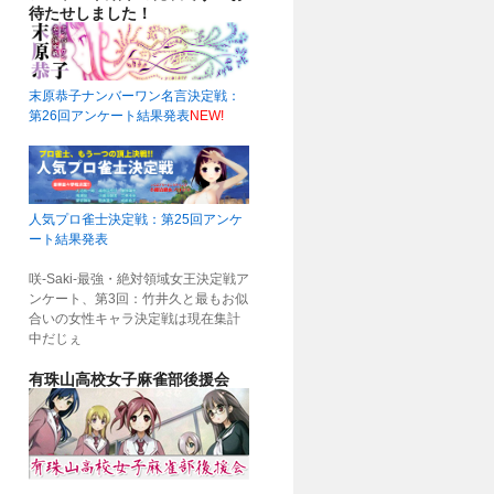
待たせしました！
末原恭子ナンバーワン名言決定戦：
第26回アンケート結果発表
NEW!
人気プロ雀士決定戦：第25回アンケ
ート結果発表
咲-Saki-最強・絶対領域女王決定戦ア
ンケート、第3回：竹井久と最もお似
合いの女性キャラ決定戦は現在集計
中だじぇ
有珠山高校女子麻雀部後援会