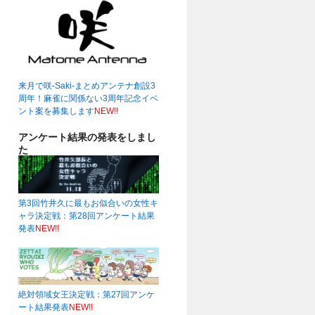
来月で咲-Saki-まとめアンテナ創設3
周年！麻雀に関係ない3周年記念イベ
ント案を募集します
NEW!!
アンケート結果の発表をしまし
た
第3回竹井久に最もお似合いの女性キ
ャラ決定戦：第28回アンケート結果
発表
NEW!!
絶対領域女王決定戦：第27回アンケ
ート結果発表
NEW!!