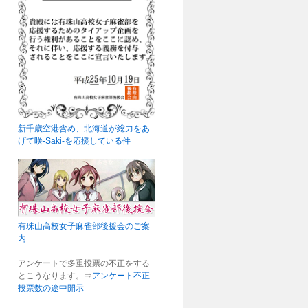
新千歳空港含め、北海道が総力をあ
げて咲-Saki-を応援している件
有珠山高校女子麻雀部後援会のご案
内
アンケートで多重投票の不正をする
とこうなります。⇒
アンケート不正
投票数の途中開示