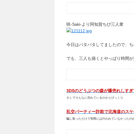
咲-Saki-より阿知賀ちび三人衆
今日はバタバタしてましたので、ちびキ
でも、三人も描くとやっぱり時間が
3DSのどうぶつの森が爆売れしす
ＤＬでそんなに売れているのかとびっくり
乱交パーティー詐欺で北海道のスケ
騙し取っただけで実際には行われていなかったの