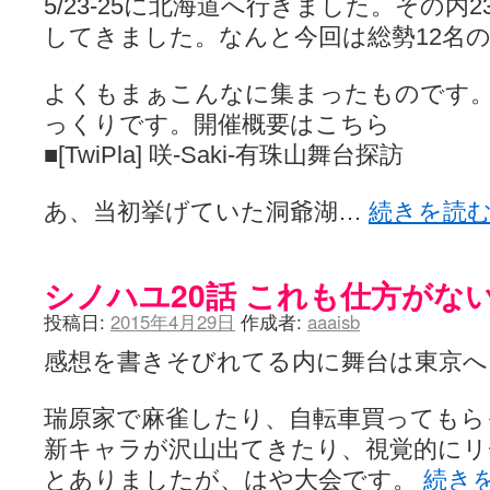
5/23-25に北海道へ行きました。その内2
してきました。なんと今回は総勢12名
よくもまぁこんなに集まったものです
っくりです。開催概要はこちら
■[TwiPla] 咲-Saki-有珠山舞台探訪
あ、当初挙げていた洞爺湖…
続きを読
シノハユ20話 これも仕方がな
投稿日:
2015年4月29日
作成者:
aaaisb
感想を書きそびれてる内に舞台は東京へ
瑞原家で麻雀したり、自転車買ってもら
新キャラが沢山出てきたり、視覚的にリ
とありましたが、はや大会です。
続き