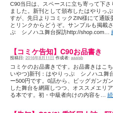
C90当日は、スペースに立ち寄って下
ました。新刊として頒布したはやりっぷ
すが、先日よりコミックZIN様にて通販
とリンクからどうぞ。サンプルも掲載
ぷ シノハユ舞台探訪http://shop.com…
【コミケ告知】C90お品書き
投稿日:
2016年8月11日
作成者:
aaaisb
コミケのお品書きです。お品書きはこち
いやつ)新刊：はやりっぷ シノハユ舞台
ー500円です。0話から、ビッグガンガ
した舞台を網羅しつつ、オススメエリ
る本です。初・中級者向けの内容を…