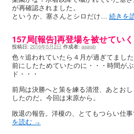
が再確認されました。
というか、塞さんとシロだけ…
続きを
157局[報告]再登場を被せてい
投稿日:
2016年5月2日
作成者:
aaaisb
色々追われていたら４月が過ぎてました
前にしたためていたのに・・・時間が
ド・・・
前局は決勝へと策を練る清澄、あとおし
したのだ。今回は末原から。
敗退の報告。洋榎の、とてもつらい仕
を読む
→