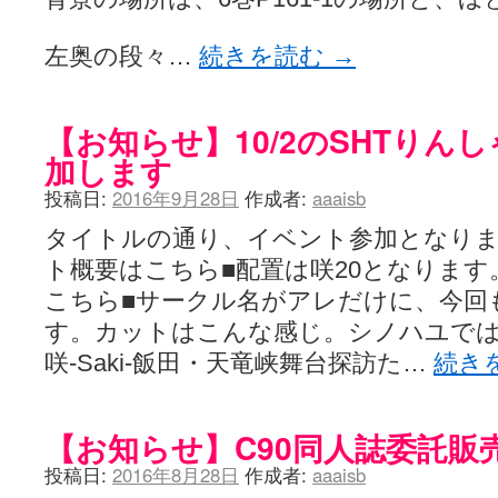
左奥の段々…
続きを読む
→
【お知らせ】10/2のSHTりん
加します
投稿日:
2016年9月28日
作成者:
aaaisb
タイトルの通り、イベント参加となり
ト概要はこちら■配置は咲20となりま
こちら■サークル名がアレだけに、今回
す。カットはこんな感じ。シノハユで
咲-Saki-飯田・天竜峡舞台探訪た…
続き
【お知らせ】C90同人誌委託販
投稿日:
2016年8月28日
作成者:
aaaisb