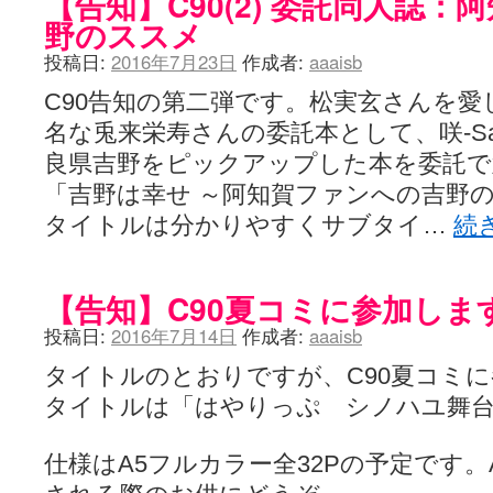
【告知】C90(2) 委託同人誌
野のススメ
投稿日:
2016年7月23日
作成者:
aaaisb
C90告知の第二弾です。松実玄さんを
名な兎来栄寿さんの委託本として、咲-Sa
良県吉野をピックアップした本を委託
「吉野は幸せ ～阿知賀ファンへの吉野の
タイトルは分かりやすくサブタイ…
続
【告知】C90夏コミに参加しま
投稿日:
2016年7月14日
作成者:
aaaisb
タイトルのとおりですが、C90夏コミ
タイトルは「はやりっぷ シノハユ舞台
仕様はA5フルカラー全32Pの予定です