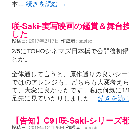
本…
続きを読む
→
咲-Saki-実写映画の鑑賞＆舞
した
投稿日:
2017年2月7日
作成者:
aaaisb
2/5にTOHOシネマズ日本橋で公開後
とか。
全体通して言うと、原作通りの良いシー
ではのアレンジも、どちらも大変考え
て、大変に良かったです。私は何気に1/
足先に見ていたりしました…
続きを読
【告知】C91咲-Saki-シリーズ
投稿日:
2016年12月25日
作成者:
aaaisb