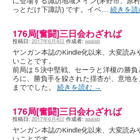
に登場する諏訪地域メイン(茅野市、原
っとだけ下諏訪) です。イベ…
続きを
176局[奮闘]三日会わざれば
投稿日:
2017年6月4日
作成者:
aaaisb
ヤンガン本誌のKindle化以来、大変読
いことです。
前局は５決中堅戦、セーラと洋榎の勝負
ろに、勝負手を躱された揺杏が、意地を
まででした。
続きを読む
→
176局[奮闘]三日会わざれば
投稿日:
2017年6月4日
作成者:
aaaisb
ヤンガン本誌のKindle化以来、大変読
いことです。