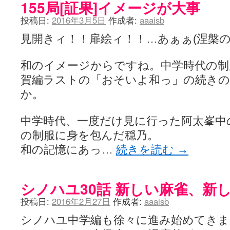
155局[証果]イメージが大事
投稿日:
2016年3月5日
作成者:
aaaisb
見開きィ！！扉絵ィ！！…あぁぁ(涅槃
和のイメージからですね。中学時代の制
賀編ラストの「おそいよ和っ」の続き
か。
中学時代、一度だけ見に行った阿太峯中
の制服に身を包んだ穏乃。
和の記憶にあっ…
続きを読む
→
シノハユ30話 新しい麻雀、新
投稿日:
2016年2月27日
作成者:
aaaisb
シノハユ中学編も徐々に進み始めてきま