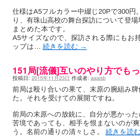
仕様はA5フルカラー中綴じ20Pで300
り、有珠山高校の舞台探訪について登場
まとめた本です。
A5サイズなので、探訪される際にもお
ップは…
続きを読む
→
151局[流儀]互いのやり方でも
投稿日:
2015年11月23日
作成者:
aaaisb
前局は殴り合いの果て、末原の腕組み牌
た。それを受けての展開ですね。
前局の末原への放銃に、自分が悪かった
苦境であっても、相手を恨まないのが
う。名前の通りの清々しさ。
続きを読