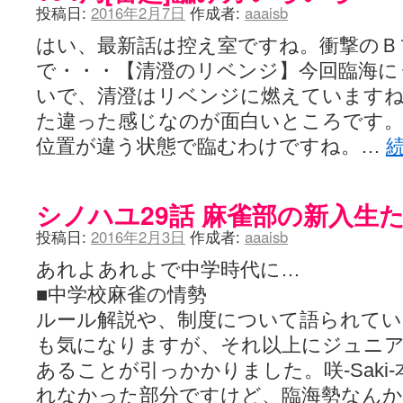
投稿日:
2016年2月7日
作成者:
aaaisb
はい、最新話は控え室ですね。衝撃のＢ
で・・・【清澄のリベンジ】今回臨海に
いで、清澄はリベンジに燃えています
た違った感じなのが面白いところです。
位置が違う状態で臨むわけですね。…
シノハユ29話 麻雀部の新入生
投稿日:
2016年2月3日
作成者:
aaaisb
あれよあれよで中学時代に…
■中学校麻雀の情勢
ルール解説や、制度について語られてい
も気になりますが、それ以上にジュニ
あることが引っかかりました。咲-Saki
れなかった部分ですけど、臨海勢なん