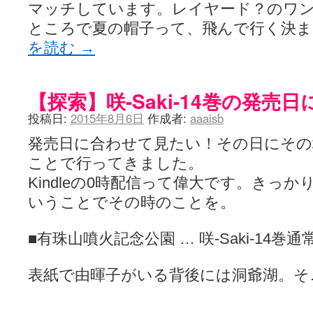
マッチしています。レイヤード？のワ
ところで夏の帽子って、飛んで行く決
を読む
→
【探索】咲-Saki-14巻の発売
投稿日:
2015年8月6日
作成者:
aaaisb
発売日に合わせて見たい！その日にその
ことで行ってきました。
Kindleの0時配信って偉大です。きっ
いうことでその時のことを。
■有珠山噴火記念公園 … 咲-Saki-14巻
表紙で由暉子がいる背後には洞爺湖。