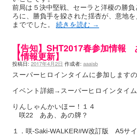
前局は５決中堅戦、セーラと洋榎の勝負
ろに、勝負手を躱された揺杏が、意地を
まででした。
続きを読む
→
【告知】SHT2017春参加情報
【情報更新】
投稿日:
2017年4月2日
作成者:
aaaisb
スーパーヒロインタイムに参加しますの
イベント詳細→スーパーヒロインタイム
りんしゃんかいほー！１４
咲22 ああ、あの牌？
１．咲-Saki-WALKER#W改訂版 A5サ