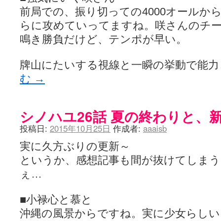
前局での、振り切っての4000オールか
らに攻めていってますね。咲さんのチー
鳴き勝負だけど、テンポが早い。
牌山にたいする視線と一瞬の挙動で能
む
→
シノハユ26話 夏の終わりと、
投稿日:
2015年10月25日
作成者:
aaaisb
実に久方ぶりの更新～
というか、感想記事も間が抜けてしまう
ぇ…
■小禄心と慕と
沖縄の風景からですね。実に少女らしい