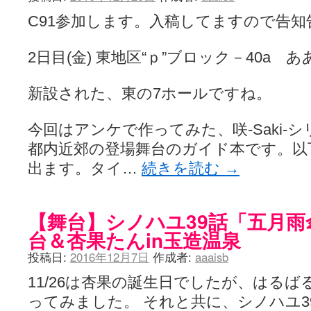
C91参加します。入稿してますので告知
2日目(金) 東地区“ｐ”ブロック－40a 
新設された、東の7ホールですね。
今回はアンケで作ってみた、咲-Saki-
都内近郊の登場舞台のガイド本です。以
出ます。タイ…
続きを読む
→
【舞台】シノハユ39話「五月
台＆杏果たんin玉造温泉
投稿日:
2016年12月7日
作成者:
aaaisb
11/26は杏果の誕生日でしたが、はる
ってみました。 それと共に、シノハユ3