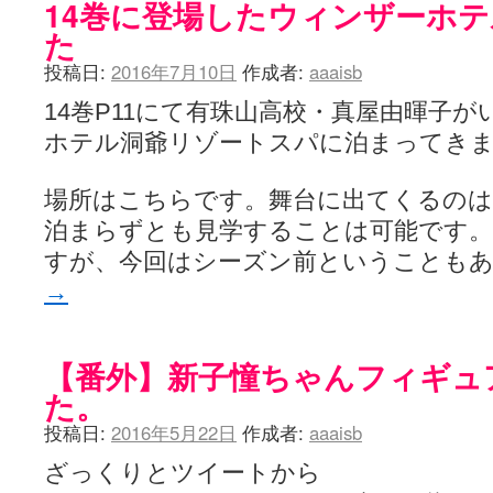
14巻に登場したウィンザーホ
た
投稿日:
2016年7月10日
作成者:
aaaisb
14巻P11にて有珠山高校・真屋由暉子
ホテル洞爺リゾートスパに泊まってき
場所はこちらです。舞台に出てくるのは
泊まらずとも見学することは可能です
すが、今回はシーズン前ということも
→
【番外】新子憧ちゃんフィギュ
た。
投稿日:
2016年5月22日
作成者:
aaaisb
ざっくりとツイートから