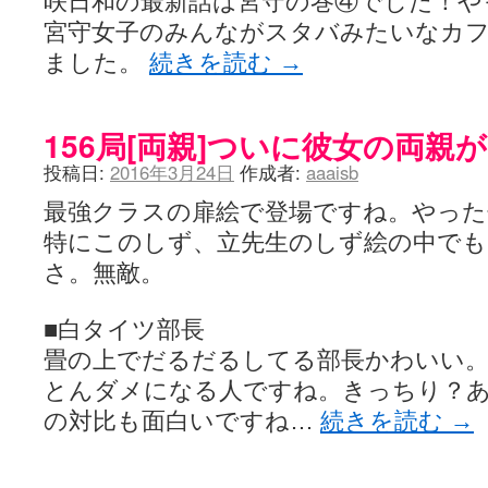
咲日和の最新話は宮守の巻④でした！や
宮守女子のみんながスタバみたいなカ
ました。
続きを読む
→
156局[両親]ついに彼女の両親
投稿日:
2016年3月24日
作成者:
aaaisb
最強クラスの扉絵で登場ですね。やった
特にこのしず、立先生のしず絵の中でも
さ。無敵。
■白タイツ部長
畳の上でだるだるしてる部長かわいい
とんダメになる人ですね。きっちり？
の対比も面白いですね…
続きを読む
→