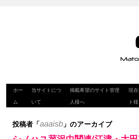
ホー
当サイトにつ
掲載希望のサイト管理
現在
ム
いて
人様へ
ト様
投稿者「
」のアーカイブ
aaaisb
シノハユ菰沢中関連(江津・大田