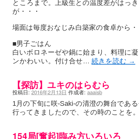
ところまで。上級生との温度差がはっ
が・・・
場面は毎度おなじみ白築家の食卓から・
■男子ごはん
白いボロネーゼや鍋に始まり、料理に凝
ンかわいい。付け合せ…
続きを読む
→
【探訪】ユキのはらむら
投稿日:
2016年2月13日
作成者:
aaaisb
1月の下旬に咲-Saki-の清澄の舞台で
行ってきましたので、その時のことを
154局[奮起]臨み方いろいろ