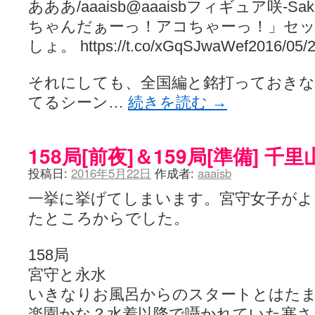
あああ/aaaisb@aaaisbフィギュア咲-Sa
ちゃんだぁーっ！アコちゃーっ！」セ
しょ。 https://t.co/xGqSJwaWef2016/05/2
それにしても、全国編と銘打っておきな
てるシーン…
続きを読む
→
158局[前夜]＆159局[準備] 
投稿日:
2016年5月22日
作成者:
aaaisb
一挙に挙げてしまいます。宮守女子がよ
たところからでした。
158局
宮守と永水
いきなりお風呂からのスタートとはた
楽園かな？水着以降で囁かれていた塞さ