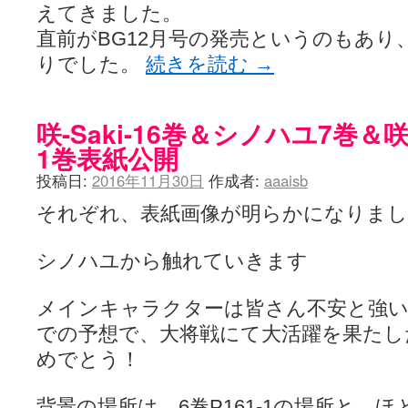
えてきました。
直前がBG12月号の発売というのもあり
りでした。
続きを読む
→
咲-Saki-16巻＆シノハユ7巻＆咲
1巻表紙公開
投稿日:
2016年11月30日
作成者:
aaaisb
それぞれ、表紙画像が明らかになりまし
シノハユから触れていきます
メインキャラクターは皆さん不安と強
での予想で、大将戦にて大活躍を果たし
めでとう！
背景の場所は、6巻P161-1の場所と、