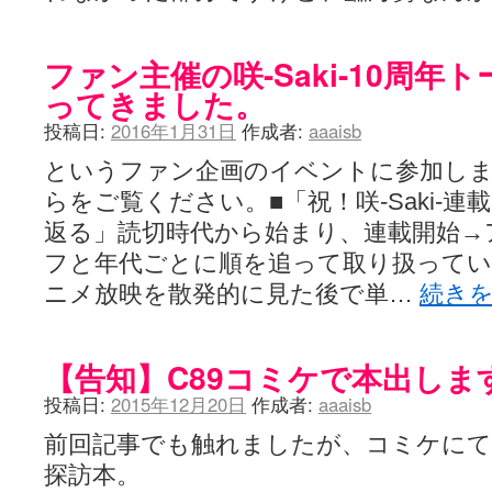
ファン主催の咲-Saki-10周年
ってきました。
投稿日:
2016年1月31日
作成者:
aaaisb
というファン企画のイベントに参加し
らをご覧ください。■「祝！咲-Saki-連
返る」読切時代から始まり、連載開始→
フと年代ごとに順を追って取り扱ってい
ニメ放映を散発的に見た後で単…
続き
【告知】C89コミケで本出しま
投稿日:
2015年12月20日
作成者:
aaaisb
前回記事でも触れましたが、コミケに
探訪本。