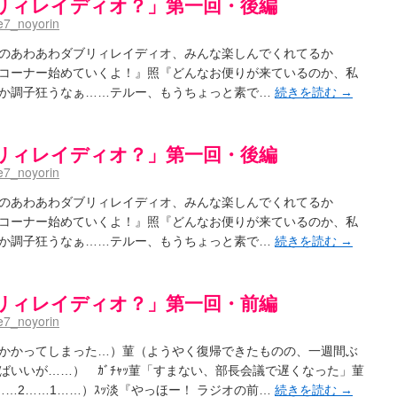
リィレイディオ？」第一回・後編
7_noyorin
 渚のあわあわダブリィレイディオ、みんな楽しんでくれてるか
コーナー始めていくよ！』照『どんなお便りが来ているのか、私
んだか調子狂うなぁ……テルー、もうちょっと素で…
続きを読む
→
リィレイディオ？」第一回・後編
7_noyorin
 渚のあわあわダブリィレイディオ、みんな楽しんでくれてるか
コーナー始めていくよ！』照『どんなお便りが来ているのか、私
んだか調子狂うなぁ……テルー、もうちょっと素で…
続きを読む
→
リィレイディオ？」第一回・前編
7_noyorin
かかってしまった…）菫（ようやく復帰できたものの、一週間ぶ
いいが……） ｶﾞﾁｬｯ菫「すまない、部長会議で遅くなった」菫
…2……1……）ｽｯ淡『やっほー！ ラジオの前…
続きを読む
→