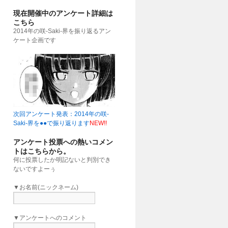
現在開催中のアンケート詳細は
こちら
2014年の咲-Saki-界を振り返るアン
ケート企画です
次回アンケート発表：2014年の咲-
Saki-界を●●で振り返ります
NEW!!
アンケート投票への熱いコメン
トはこちらから。
何に投票したか明記ないと判別でき
ないですよーぅ
▼お名前(ニックネーム)
▼アンケートへのコメント