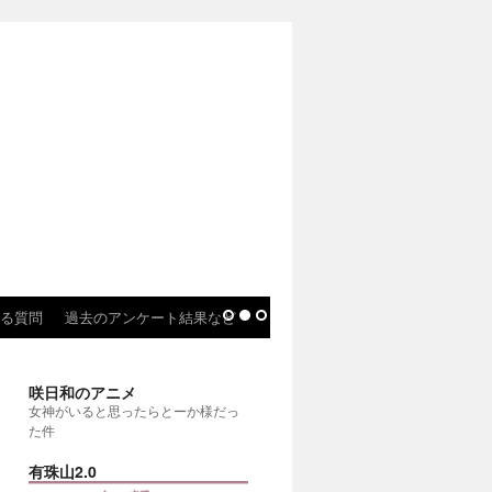
る質問
過去のアンケート結果など
咲日和のアニメ
女神がいると思ったらとーか様だっ
た件
有珠山2.0