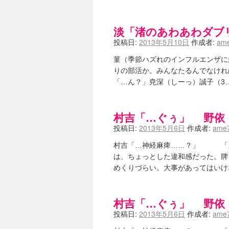
淡「渚のあわあわダブ
投稿日:
2013年5月10日
作成者:
ame
菫（季節ハズれのインフルエンザに
りの部活か。みんなたるんでなければ
「…ん？」尭深（しーっ）誠子（3…
村吉「…ぐぅ」 野依
投稿日:
2013年5月6日
作成者:
ame7
村吉「…神経麻痺……？」 「え
は、ちょっとした違和感だった。牌
めくりづらい。大事があってはいけ
村吉「…ぐぅ」 野依
投稿日:
2013年5月6日
作成者:
ame7