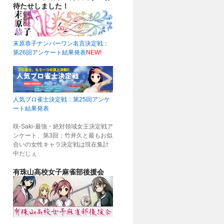
待たせしました！
末原恭子ナンバーワン名言決定戦：
第26回アンケート結果発表
NEW!
人気プロ雀士決定戦：第25回アンケ
ート結果発表
咲-Saki-最強・絶対領域女王決定戦ア
ンケート、第3回：竹井久と最もお似
合いの女性キャラ決定戦は現在集計
中だじぇ
有珠山高校女子麻雀部後援会