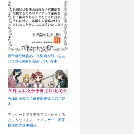
新千歳空港含め、北海道が総力をあ
げて咲-Saki-を応援している件
有珠山高校女子麻雀部後援会のご案
内
アンケートで多重投票の不正をする
とこうなります。⇒
アンケート不正
投票数の途中開示