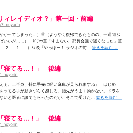
リィレイディオ？」第一回・前編
7_noyorin
かかってしまった…）菫（ようやく復帰できたものの、一週間ぶ
いいが……） ｶﾞﾁｬｯ菫「すまない、部長会議で遅くなった」菫
…2……1……）ｽｯ淡『やっほー！ ラジオの前…
続きを読む
→
「寝てる…！」 後編
_noyorin
ぇ。上半身、特に手先に軽い麻痺が見られますね」 はじめ
をツモる手が動きづらく感じる。指先がうまく動かない。ドラを
ないと医者に診てもらったのだが、そこで受けた…
続きを読む
→
「寝てる…！」 後編
_noyorin