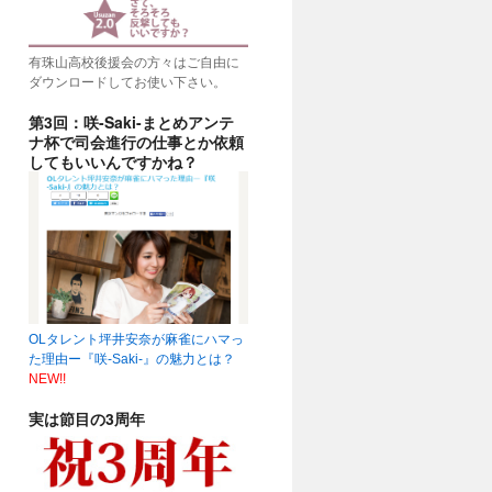
有珠山高校後援会の方々はご自由に
ダウンロードしてお使い下さい。
第3回：咲-Saki-まとめアンテ
ナ杯で司会進行の仕事とか依頼
してもいいんですかね？
OLタレント坪井安奈が麻雀にハマっ
た理由ー『咲-Saki-』の魅力とは？
NEW!!
実は節目の3周年