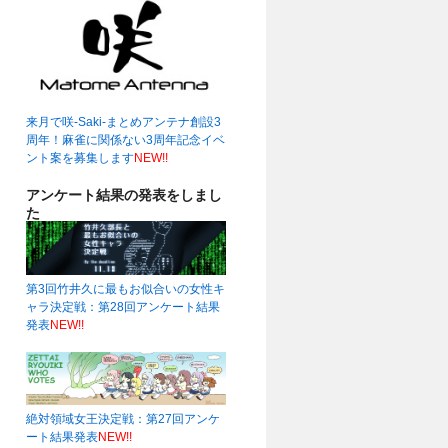
来月で咲-Saki-まとめアンテナ創設3
周年！麻雀に関係ない3周年記念イベ
ント案を募集します
NEW!!
アンケート結果の発表をしまし
た
第3回竹井久に最もお似合いの女性キ
ャラ決定戦：第28回アンケート結果
発表
NEW!!
絶対領域女王決定戦：第27回アンケ
ート結果発表
NEW!!