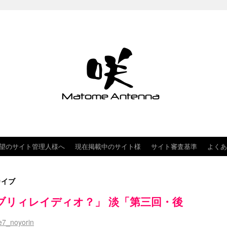
望のサイト管理人様へ
現在掲載中のサイト様
サイト審査基準
よくあ
カイブ
ブリィレイディオ？」 淡「第三回・後
7_noyorin