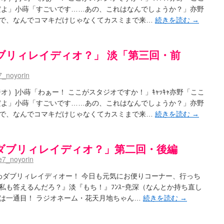
だよ」小蒔「すごいです……あの、これはなんでしょうか？」亦野
で、なんでコマキだけじゃなくてカスミまで来…
続きを読む
→
ブリィレイディオ？」 淡「第三回・前
_noyorin
オ）]小蒔「わぁー！ ここがスタジオですか！」ｷｬｯｷｬ亦野「ここ
だよ」小蒔「すごいです……あの、これはなんでしょうか？」亦野
で、なんでコマキだけじゃなくてカスミまで来…
続きを読む
→
ダブリィレイディオ？」第二回・後編
7_noyorin
あわダブリィレイディオー！ 今日も元気にお便りコーナー、行っち
私も答えるんだろ？』淡『もち！』ﾌﾝｽｰ尭深（なんとか持ち直し
は一通目！ ラジオネーム・花天月地ちゃん…
続きを読む
→