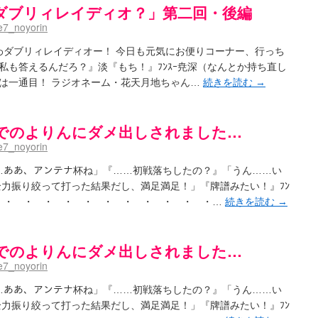
ダブリィレイディオ？」第二回・後編
7_noyorin
あわダブリィレイディオー！ 今日も元気にお便りコーナー、行っち
私も答えるんだろ？』淡『もち！』ﾌﾝｽｰ尭深（なんとか持ち直し
は一通目！ ラジオネーム・花天月地ちゃん…
続きを読む
→
でのよりんにダメ出しされました…
7_noyorin
 …ああ、アンテナ杯ね」『……初戦落ちしたの？』「うん……い
全力振り絞って打った結果だし、満足満足！」『牌譜みたい！』ﾌﾝ
 ・ ・ ・ ・ ・ ・ ・ ・ ・ ・ ・…
続きを読む
→
でのよりんにダメ出しされました…
7_noyorin
 …ああ、アンテナ杯ね」『……初戦落ちしたの？』「うん……い
全力振り絞って打った結果だし、満足満足！」『牌譜みたい！』ﾌﾝ