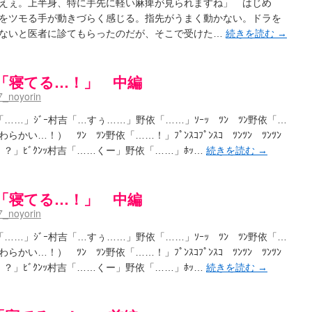
ぇ。上半身、特に手先に軽い麻痺が見られますね」 はじめ
をツモる手が動きづらく感じる。指先がうまく動かない。ドラを
ないと医者に診てもらったのだが、そこで受けた…
続きを読む
→
「寝てる…！」 中編
_noyorin
……」ｼﾞｰ村吉「…すぅ……」野依「……」ｿｰｯ ﾂﾝ ﾂﾝ野依「…
かい…！） ﾂﾝ ﾂﾝ野依「……！」ﾌﾟﾝｽｺﾌﾟﾝｽｺ ﾂﾝﾂﾝ ﾂﾝﾂﾝ
？」ﾋﾞｸﾝｯ村吉「……くー」野依「……」ﾎｯ…
続きを読む
→
「寝てる…！」 中編
_noyorin
……」ｼﾞｰ村吉「…すぅ……」野依「……」ｿｰｯ ﾂﾝ ﾂﾝ野依「…
かい…！） ﾂﾝ ﾂﾝ野依「……！」ﾌﾟﾝｽｺﾌﾟﾝｽｺ ﾂﾝﾂﾝ ﾂﾝﾂﾝ
？」ﾋﾞｸﾝｯ村吉「……くー」野依「……」ﾎｯ…
続きを読む
→