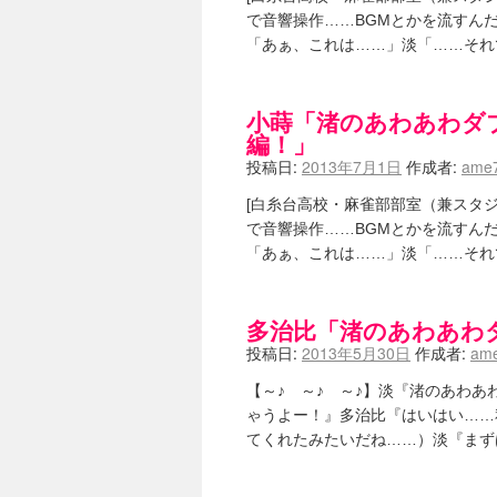
で音響操作……BGMとかを流すん
「あぁ、これは……」淡「……それ
小蒔「渚のあわあわダ
編！」
投稿日:
2013年7月1日
作成者:
ame7
[白糸台高校・麻雀部部室（兼スタジ
で音響操作……BGMとかを流すん
「あぁ、これは……」淡「……それ
多治比「渚のあわあわ
投稿日:
2013年5月30日
作成者:
ame
【～♪ ～♪ ～♪】淡『渚のあわ
ゃうよー！』多治比『はいはい……
てくれたみたいだね……）淡『まず