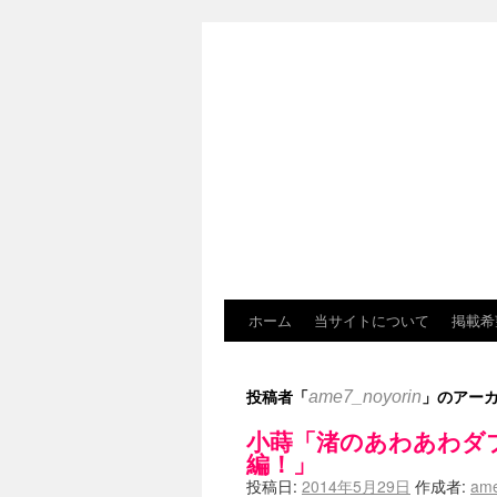
ホーム
当サイトについて
掲載希
投稿者「
」のアー
ame7_noyorin
小蒔「渚のあわあわダ
編！」
投稿日:
2014年5月29日
作成者:
ame