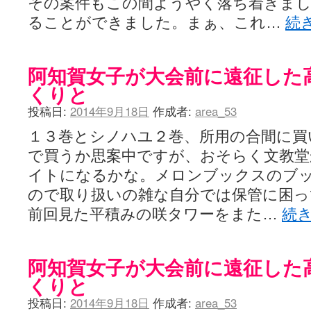
その案件もこの間ようやく落ち着きま
ることができました。まぁ、これ…
続
阿知賀女子が大会前に遠征した
くりと
投稿日:
2014年9月18日
作成者:
area_53
１３巻とシノハユ２巻、所用の合間に買
で買うか思案中ですが、おそらく文教堂
イトになるかな。メロンブックスのブ
ので取り扱いの雑な自分では保管に困っ
前回見た平積みの咲タワーをまた…
続
阿知賀女子が大会前に遠征した
くりと
投稿日:
2014年9月18日
作成者:
area_53