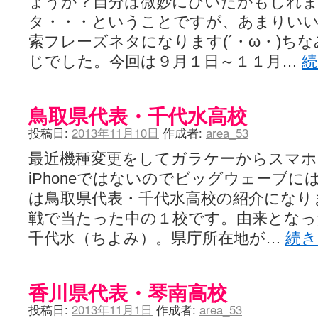
ょうか？自分は微妙にひいたかもしれま
タ・・・ということですが、あまりい
索フレーズネタになります(´・ω・)ち
じでした。今回は９月１日～１１月…
鳥取県代表・千代水高校
投稿日:
2013年11月10日
作成者:
area_53
最近機種変更をしてガラケーからスマ
iPhoneではないのでビッグウェーブ
は鳥取県代表・千代水高校の紹介になり
戦で当たった中の１校です。由来となっ
千代水（ちよみ）。県庁所在地が…
続
香川県代表・琴南高校
投稿日:
2013年11月1日
作成者:
area_53