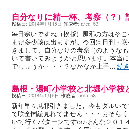
自分なりに精一杯、考察（？）
投稿日:
2014年1月15日
作成者:
area_53
毎日寒いですね（挨拶）風邪の方はそこ
まだ多少咳は出ますが。今回は日刊・咲-S
きまして、自分なりの考察（のようなも
いて書いてみようかと思います。本当
でしょうか・・・？なかなか上手…
続
島根・湯町小学校と北堀小学校
投稿日:
2014年1月9日
作成者:
area_53
新年早々風邪引きました。今もダルいで
で咲全国編見れてません・・・おそらく
いて行くパターンですorzそんな２０１