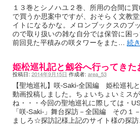
１３巻とシノハユ２巻、所用の合間に買
で買うか思案中ですが、おそらく文教堂
イトになるかな。メロンブックスのブ
ので取り扱いの雑な自分では保管に困っ
前回見た平積みの咲タワーをまた…
続
姫松巡礼記と劔谷へ行ってきた
投稿日:
2014年9月15日
作成者:
area_53
【聖地巡礼】咲-Saki-全国編 姫松巡
動画投稿しました。ちょいちょいミス
ね・・・今回の聖地巡礼に際しては・USO
「咲-Saki-」舞台探訪－全国編 その
ましろ☆探訪記様上記のサイト様の探