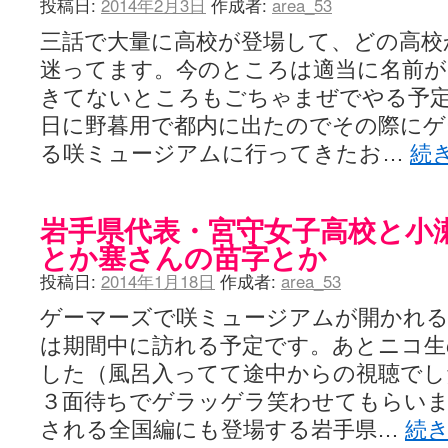
投稿日:
2014年2月3日
作成者:
area_53
三話で大量に高校が登場して、どの高校
迷ってます。今のところは適当に名前
きてないところもごちゃまぜでやる予定
日に野暮用で都内に出たのでその際にゲ
る咲ミュージアムに行ってきたお…
続
岩手県代表・宮守女子高校と小
とか塞さんの苗字とか
投稿日:
2014年1月18日
作成者:
area_53
ゲーマーズで咲ミュージアムが開かれる
は期間中に訪れる予定です。あとニコ生
した（風呂入ってて途中からの視聴でし
３面待ちでゲラッゲラ笑わせてもらいま
される全国編にも登場する岩手県…
続