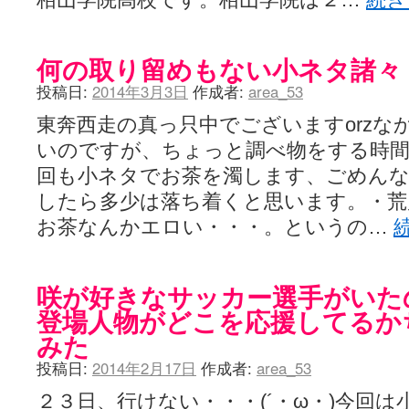
何の取り留めもない小ネタ諸々
投稿日:
2014年3月3日
作成者:
area_53
東奔西走の真っ只中でございますorzな
いのですが、ちょっと調べ物をする時
回も小ネタでお茶を濁します、ごめんな
したら多少は落ち着くと思います。・荒
お茶なんかエロい・・・。というの…
咲が好きなサッカー選手がいた
登場人物がどこを応援してるか
みた
投稿日:
2014年2月17日
作成者:
area_53
２３日、行けない・・・(´・ω・)今回