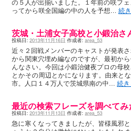
の５人が出揃いました。１年前の咲フェ
ってから咲全国編の中の人を予想…
続
茨城・土浦女子高校と小鍛治さ
投稿日:
2013年11月16日
作成者:
area_53
近々２回戦メンバーのキャストが発表さ
から関東穴埋め編なのですが、最初から
んなさい。今回は小鍛治健夜プロの母校
とかその周辺とかになります。由来とな
市。人口１４万人で茨城県南の中…
続き
最近の検索フレーズを調べてみ
投稿日:
2013年11月13日
作成者:
area_53
急に寒くなってきましたが、皆様風邪