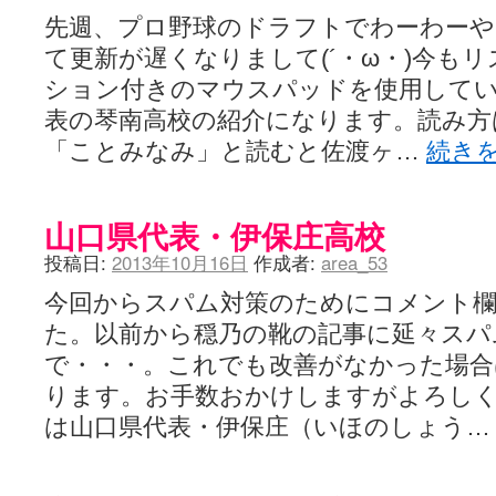
先週、プロ野球のドラフトでわーわー
て更新が遅くなりまして(´・ω・)今も
ション付きのマウスパッドを使用してい
表の琴南高校の紹介になります。読み方
「ことみなみ」と読むと佐渡ヶ…
続き
山口県代表・伊保庄高校
投稿日:
2013年10月16日
作成者:
area_53
今回からスパム対策のためにコメント欄
た。以前から穏乃の靴の記事に延々スパ
で・・・。これでも改善がなかった場合
ります。お手数おかけしますがよろし
は山口県代表・伊保庄（いほのしょう