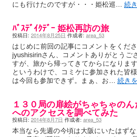
にも行けたのですが・・・姫松巡…
続
ﾊﾞｽﾃﾞｲｸﾃﾞｰ 姫松再訪の旅
投稿日:
2014年8月25日
作成者:
area_53
はじめに前回の記事にコメントをくだ
jyushisirinさん、コメントありがと
すが、旅から帰ってきてからになりま
というわけで、コミケに参加された皆様
は今回も参加できず。まぁ、お…
続き
１３０局の扉絵がちゃちゃのん
へのアクセスを調べてみた
投稿日:
2014年8月7日
作成者:
area_53
本当なら先週の今頃は大阪にいたはずな