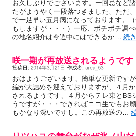
お久しぶりでございます。一回忌など
たがようやく一段落つきました。ただ
で一足早い五月病になっております。（
もしますが・・・）一応、ポチポチ調べ
の地名紹介は今週中にはできるか…
続
咲一期が再放送されるようです
投稿日:
2014年3月21日
作成者:
area_53
おはようございます。簡単な更新ですが
編が大詰めを迎えておりますが、４月か
されるようです。４月からテレ東とBS
うですが・・・できればニコ生でもお
もかなり深いですし。この再放送の…
リツハユの舞台がなぜ氷ノ山だ