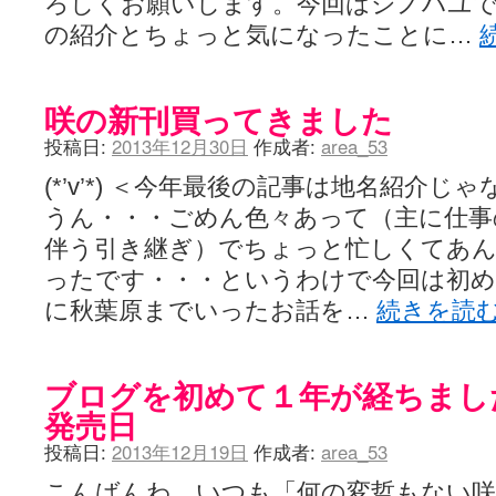
ろしくお願いします。今回はシノハユで
の紹介とちょっと気になったことに…
咲の新刊買ってきました
投稿日:
2013年12月30日
作成者:
area_53
(*’v’*) ＜今年最後の記事は地名紹介じゃ
うん・・・ごめん色々あって（主に仕事
伴う引き継ぎ）でちょっと忙しくてあ
ったです・・・というわけで今回は初め
に秋葉原までいったお話を…
続きを読
ブログを初めて１年が経ちました
発売日
投稿日:
2013年12月19日
作成者:
area_53
こんばんわ。いつも「何の変哲もない咲