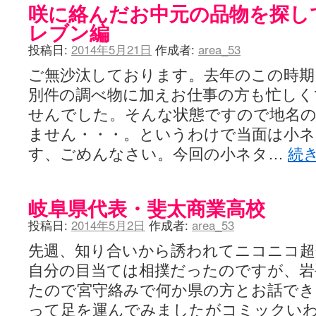
咲に絡んだお中元の品物を探し
レブン編
投稿日:
2014年5月21日
作成者:
area_53
ご無沙汰しております。去年のこの時期
別件の調べ物に加えお仕事の方も忙しく
せんでした。そんな状態ですので地名
ません・・・。というわけで当面は小ネ
す、ごめんなさい。今回の小ネタ…
続
岐阜県代表・斐太商業高校
投稿日:
2014年5月2日
作成者:
area_53
先週、知り合いから誘われてニコニコ超
自分の目当ては相撲だったのですが、岩
たので宮守絡みで何か県の方とお話でき
って足を運んでみましたがコミックい