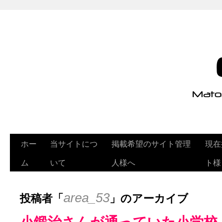
ホー
当サイトにつ
掲載希望のサイト管理
現在
ム
いて
人様へ
ト様
投稿者「
」のアーカイブ
area_53
小鍛治さんが通っていた小学校