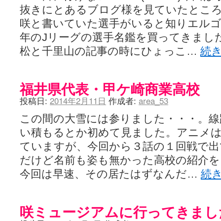
抜きにとあるブログ様を見ていたとこ
咲と書いていた選手がいると知りエル
年のJリーグの選手名鑑を買ってきまし
松と千里山の記事の時にひょっこ…
続
福井県代表・甲ケ崎商業高校
投稿日:
2014年2月11日
作成者:
area_53
この間の大雪には参りました・・・。線
い積もるとか初めて見ました。アニメ
ていますが、今回から３話の１回戦で出
だけど名前も姿も無かった高校の紹介を
今回は早速、その居たはずなんだ…
続
咲ミュージアムに行ってきまし