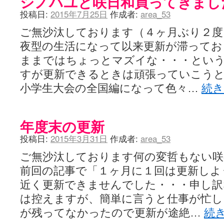
シノハユと咲日和買ってきまし
投稿日:
2015年7月25日
作成者:
area_53
ご無沙汰しております（４ヶ月ぶり２度
夜型の生活になって以来更新が滞ってお
ままではちょっとマズイな・・・とい
すが更新できるときは頑張っていこう
小学生大会の全国編になって色々…
続
年度末の更新
投稿日:
2015年3月31日
作成者:
area_53
ご無沙汰しております何の変哲もない咲
前回の記事で「１ヶ月に１回は更新しよ
近く更新できませんでした・・・申し訳
は控えますが、簡単に言うと仕事が忙し
が残ってなかったので更新が途絶…
続