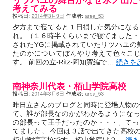
考えてみる
投稿日:
2014年3月9日
作成者:
area_53
夕方まで寝てると１日損した気分にな
れ。（１６時半くらいまで寝てました・
されたYGに掲載されていたリツハユの
たのかについてぼんやり考えて色々こ
す。 前回の立-Ritz-阿知賀編で…
続きを
南神奈川代表・栢山学院高校
投稿日:
2014年3月6日
作成者:
area_53
昨日立さんのブログと同時に登場人物の
て、誰が部長なのかがわかるようにな
の部長って王子だったのか・・・。てっ
てました。 今回は３話で出てきた高校
栢山学院高校です。栢山学院は２…
続