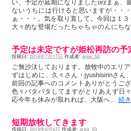
い、予定が延期になりましたorzまぁ、
ないうちには行けると思いますが・・
ぁ・・・。気を取り直して。今回は１３
大々的な登場だったちゃちゃのんにち
予定は未定ですが姫松再訪の予
投稿日:
2014年7月17日
作成者:
area_53
ご無沙汰しております。放牧中のエリア
ずはじめに、久々さん・jyushisirin
前回の記事へのコメントありがとうご
色々バタバタしてますがとりあえず日
応今年も休みが取れれば、大阪へ…
続
短期放牧してきます
投稿日:
2014年6月6日
作成者:
area_53