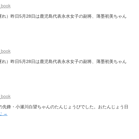
_book
遅れ）昨日5月28日は鹿児島代表永水女子の副将、薄墨初美ちゃん
_book
遅れ）昨日5月28日は鹿児島代表永水女子の副将、薄墨初美ちゃん
_book
子の先鋒・小瀬川白望ちゃんのたんじょうびでした。おたんじょう日
む
→