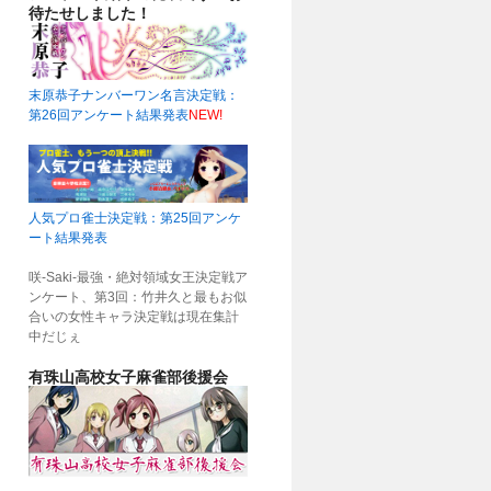
待たせしました！
末原恭子ナンバーワン名言決定戦：
第26回アンケート結果発表
NEW!
人気プロ雀士決定戦：第25回アンケ
ート結果発表
咲-Saki-最強・絶対領域女王決定戦ア
ンケート、第3回：竹井久と最もお似
合いの女性キャラ決定戦は現在集計
中だじぇ
有珠山高校女子麻雀部後援会