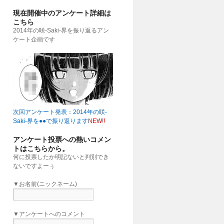
現在開催中のアンケート詳細は
こちら
2014年の咲-Saki-界を振り返るアン
ケート企画です
次回アンケート発表：2014年の咲-
Saki-界を●●で振り返ります
NEW!!
アンケート投票への熱いコメン
トはこちらから。
何に投票したか明記ないと判別でき
ないですよーぅ
▼お名前(ニックネーム)
▼アンケートへのコメント