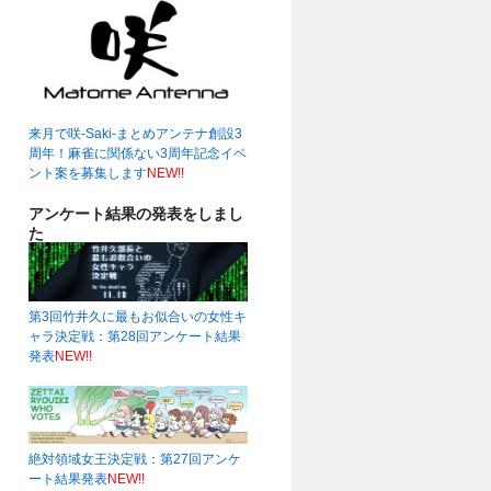
来月で咲-Saki-まとめアンテナ創設3
周年！麻雀に関係ない3周年記念イベ
ント案を募集します
NEW!!
アンケート結果の発表をしまし
た
第3回竹井久に最もお似合いの女性キ
ャラ決定戦：第28回アンケート結果
発表
NEW!!
絶対領域女王決定戦：第27回アンケ
ート結果発表
NEW!!