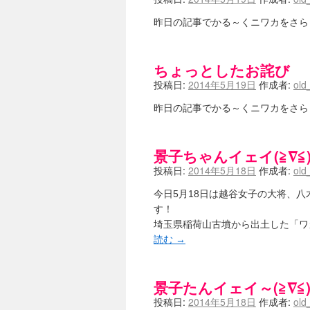
昨日の記事でかる～くニワカをさら
ちょっとしたお詫び
投稿日:
2014年5月19日
作成者:
old
昨日の記事でかる～くニワカをさら
景子ちゃんイェイ(≧∇≦)
投稿日:
2014年5月18日
作成者:
old
今日5月18日は越谷女子の大将、
す！ {剣が刺さってま
埼玉県稲荷山古墳から出土した「ワ
読む
→
景子たんイェイ～(≧∇≦)
投稿日:
2014年5月18日
作成者:
old