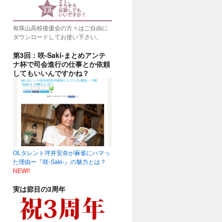
有珠山高校後援会の方々はご自由に
ダウンロードしてお使い下さい。
第3回：咲-Saki-まとめアンテ
ナ杯で司会進行の仕事とか依頼
してもいいんですかね？
OLタレント坪井安奈が麻雀にハマっ
た理由ー『咲-Saki-』の魅力とは？
NEW!!
実は節目の3周年