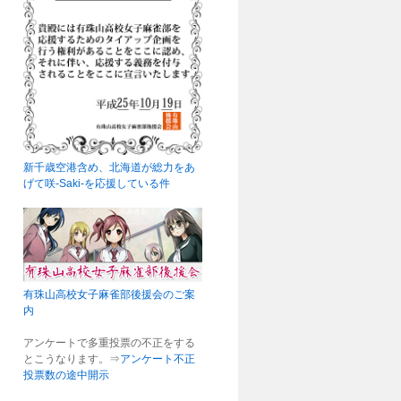
新千歳空港含め、北海道が総力をあ
げて咲-Saki-を応援している件
有珠山高校女子麻雀部後援会のご案
内
アンケートで多重投票の不正をする
とこうなります。⇒
アンケート不正
投票数の途中開示