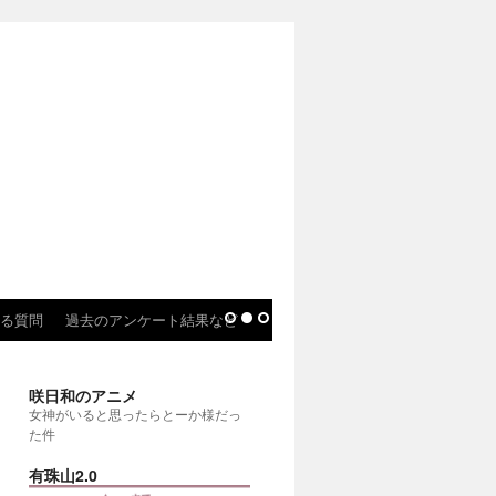
る質問
過去のアンケート結果など
咲日和のアニメ
女神がいると思ったらとーか様だっ
た件
有珠山2.0