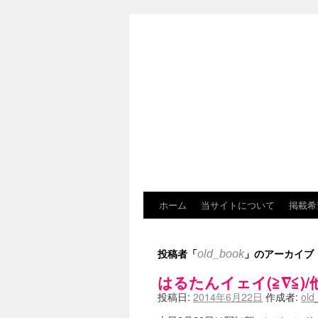
ホーム
当サイトについて
掲載希
投稿者「
」のアーカイブ
old_book
はるたんイェイ(≧∇≦)/
投稿日:
2014年6月22日
作成者:
old