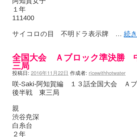
阿知賀女子
１年
111400
サイコロの目 不明ドラ表示牌 …
続
全国大会 Ａブロック準決勝 
三局
投稿日:
2016年11月22日
作成者:
ricewithhotwater
咲-Saki-阿知賀編 １３話全国大会
後半戦 東三局
親
渋谷尭深
白糸台
２年