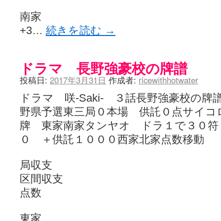
南家
+3…
続きを読む
→
ドラマ 長野強豪校の牌譜
投稿日:
2017年3月31日
作成者:
ricewithhotwater
ドラマ 咲-Saki- ３話長野強豪校の
野県予選東三局０本場 供託０点サイコ
牌 東家南家タンヤオ ドラ１で３０符
０ ＋供託１０００西家北家点数移動
局収支
区間収支
点数
東家