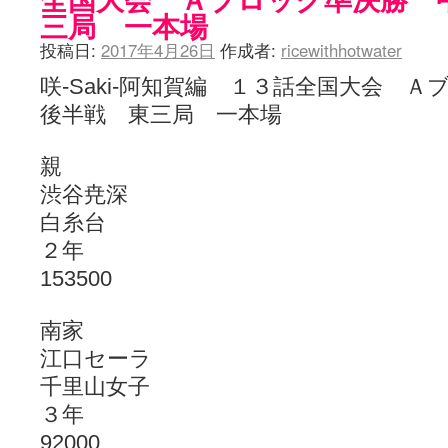
三局 一本場
投稿日:
2017年4月26日
作成者:
ricewithhotwater
咲-Saki-阿知賀編 １３話全国大会
後半戦 東三局 一本場
親
渋谷尭深
白糸台
２年
153500
南家
江口セーラ
千里山女子
３年
92000