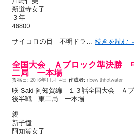
江崎仁美
新道寺女子
３年
46800
サイコロの目 不明ドラ…
続きを読む
全国大会 Ａブロック準決勝 
二局 一本場
投稿日:
2016年11月14日
作成者:
ricewithhotwater
咲-Saki-阿知賀編 １３話全国大会
後半戦 東二局 一本場
親
新子憧
阿知賀女子