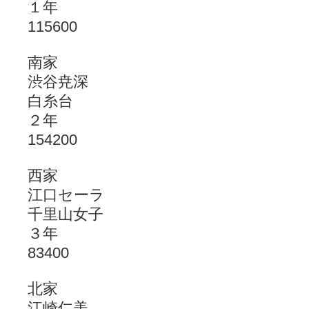
１年
115600
南家
渋谷尭深
白糸台
２年
154200
西家
江口セーラ
千里山女子
３年
83400
北家
江崎仁美