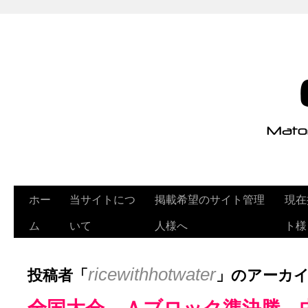
ホー
当サイトにつ
掲載希望のサイト管理
現在
ム
いて
人様へ
ト様
投稿者「
」のアーカ
ricewithhotwater
全国大会 Ａブロック準決勝 