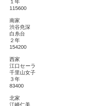
１年
115600
南家
渋谷尭深
白糸台
２年
154200
西家
江口セーラ
千里山女子
３年
83400
北家
江崎仁美