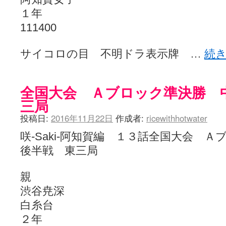
１年
111400
サイコロの目 不明ドラ表示牌 …
続
全国大会 Ａブロック準決勝 
三局
投稿日:
2016年11月22日
作成者:
ricewithhotwater
咲-Saki-阿知賀編 １３話全国大会
後半戦 東三局
親
渋谷尭深
白糸台
２年