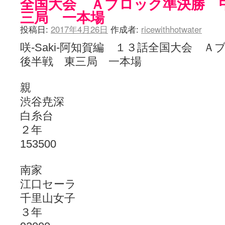
全国大会 Ａブロック準決勝 
三局 一本場
投稿日:
2017年4月26日
作成者:
ricewithhotwater
咲-Saki-阿知賀編 １３話全国大会
後半戦 東三局 一本場
親
渋谷尭深
白糸台
２年
153500
南家
江口セーラ
千里山女子
３年