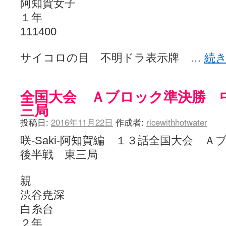
阿知賀女子
１年
111400
サイコロの目 不明ドラ表示牌 …
続
全国大会 Ａブロック準決勝 
三局
投稿日:
2016年11月22日
作成者:
ricewithhotwater
咲-Saki-阿知賀編 １３話全国大会
後半戦 東三局
親
渋谷尭深
白糸台
２年