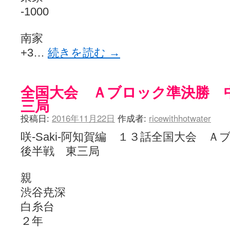
-1000
南家
+3…
続きを読む
→
全国大会 Ａブロック準決勝 
三局
投稿日:
2016年11月22日
作成者:
ricewithhotwater
咲-Saki-阿知賀編 １３話全国大会
後半戦 東三局
親
渋谷尭深
白糸台
２年