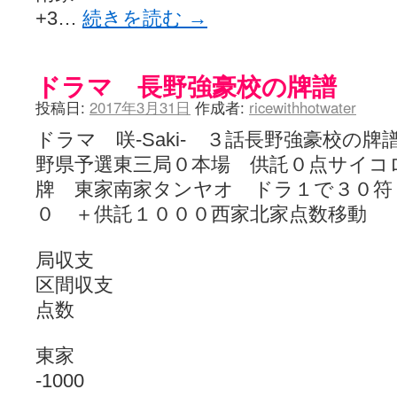
+3…
続きを読む
→
ドラマ 長野強豪校の牌譜
投稿日:
2017年3月31日
作成者:
ricewithhotwater
ドラマ 咲-Saki- ３話長野強豪校の
野県予選東三局０本場 供託０点サイコ
牌 東家南家タンヤオ ドラ１で３０符
０ ＋供託１０００西家北家点数移動
局収支
区間収支
点数
東家
-1000