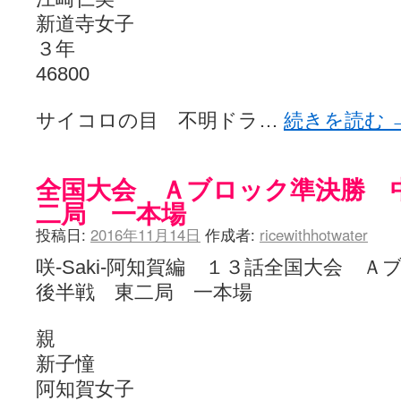
新道寺女子
３年
46800
サイコロの目 不明ドラ…
続きを読む
全国大会 Ａブロック準決勝 
二局 一本場
投稿日:
2016年11月14日
作成者:
ricewithhotwater
咲-Saki-阿知賀編 １３話全国大会
後半戦 東二局 一本場
親
新子憧
阿知賀女子