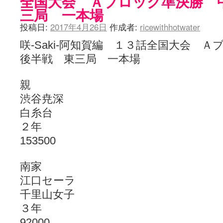
全国大会 Ａブロック準決勝 
三局 一本場
投稿日:
2017年4月26日
作成者:
ricewithhotwater
咲-Saki-阿知賀編 １３話全国大会
後半戦 東三局 一本場
親
渋谷尭深
白糸台
２年
153500
南家
江口セーラ
千里山女子
３年
92000