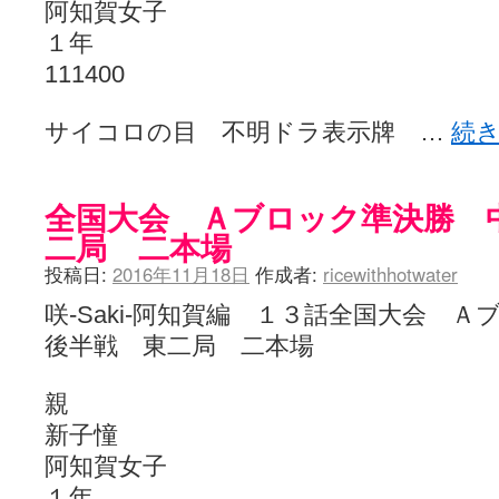
阿知賀女子
１年
111400
サイコロの目 不明ドラ表示牌 …
続
全国大会 Ａブロック準決勝 
二局 二本場
投稿日:
2016年11月18日
作成者:
ricewithhotwater
咲-Saki-阿知賀編 １３話全国大会
後半戦 東二局 二本場
親
新子憧
阿知賀女子
１年