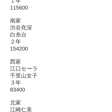
１年
115600
南家
渋谷尭深
白糸台
２年
154200
西家
江口セーラ
千里山女子
３年
83400
北家
江崎仁美