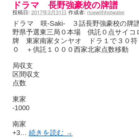
ドラマ 長野強豪校の牌譜
投稿日:
2017年3月31日
作成者:
ricewithhotwater
ドラマ 咲-Saki- ３話長野強豪校の
野県予選東三局０本場 供託０点サイコ
牌 東家南家タンヤオ ドラ１で３０符
０ ＋供託１０００西家北家点数移動
局収支
区間収支
点数
東家
-1000
南家
+3…
続きを読む
→