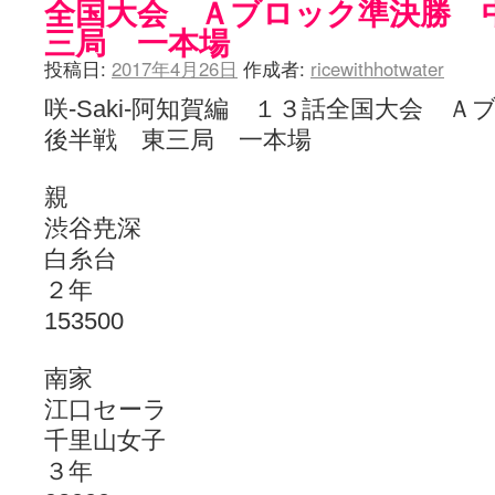
全国大会 Ａブロック準決勝 
三局 一本場
投稿日:
2017年4月26日
作成者:
ricewithhotwater
咲-Saki-阿知賀編 １３話全国大会
後半戦 東三局 一本場
親
渋谷尭深
白糸台
２年
153500
南家
江口セーラ
千里山女子
３年