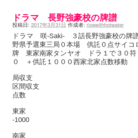
ドラマ 長野強豪校の牌譜
投稿日:
2017年3月31日
作成者:
ricewithhotwater
ドラマ 咲-Saki- ３話長野強豪校の
野県予選東三局０本場 供託０点サイコ
牌 東家南家タンヤオ ドラ１で３０符
０ ＋供託１０００西家北家点数移動
局収支
区間収支
点数
東家
-1000
南家