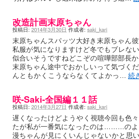
改造計画末原ちゃん
投稿日:
2014年3月30日
作成者:
saki_kari
末原ちゃんスパッツ大好き末原ちゃん
私服が気になりますけど冬でもブレない
似合いそうですねどこぞの喧嘩部部長
末原ちゃん途中でおかしいって気づく
んともかくこうならなくてよかっ…
続
咲-Saki-全国編１１話
投稿日:
2014年3月27日
作成者:
saki_kari
遅くなったけどようやく視聴今回も色
たが私が一番気になったのは………のよ
漫ちゃんが見にくいんじゃないかと思