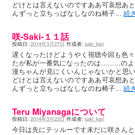
どけとは言えないのですああ可哀想あ
んずっと立ちっぱなしなのね椅子…
続
咲-Saki-１１話
投稿日:
2014年3月27日
作成者:
saki_kari
遅くなったけどようやく視聴今回も色
たが私が一番気になったのは………のよ
漫ちゃんが見にくいんじゃないかと思
どけとは言えないのですああ可哀想あ
んずっと立ちっぱなしなのね椅子…
続
Teru Miyanagaについて
投稿日:
2014年3月23日
作成者:
saki_kari
今日は先にテッルーです未だに咲さんと