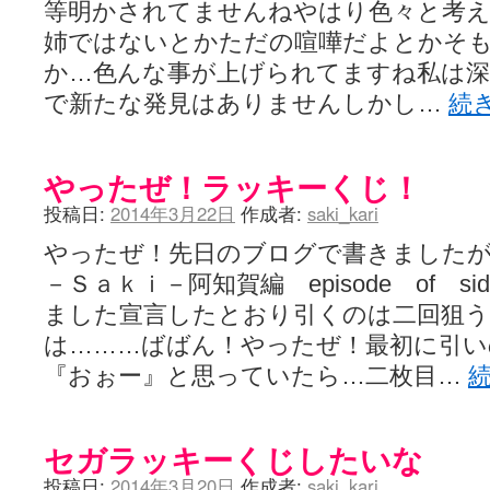
等明かされてませんねやはり色々と考
姉ではないとかただの喧嘩だよとかそ
か…色んな事が上げられてますね私は
で新たな発見はありませんしかし…
続
やったぜ！ラッキーくじ！
投稿日:
2014年3月22日
作成者:
saki_kari
やったぜ！先日のブログで書きました
－Ｓａｋｉ－阿知賀編 episode of s
ました宣言したとおり引くのは二回狙う
は………ばばん！やったぜ！最初に引い
『おぉー』と思っていたら…二枚目…
セガラッキーくじしたいな
投稿日:
2014年3月20日
作成者:
saki_kari