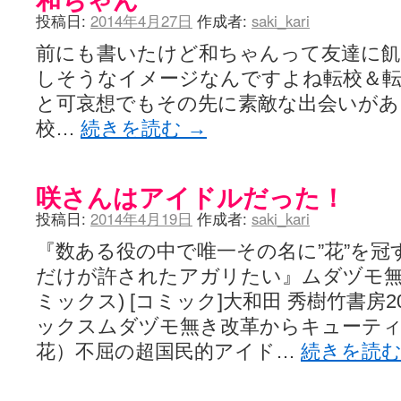
投稿日:
2014年4月27日
作成者:
saki_kari
前にも書いたけど和ちゃんって友達に
しそうなイメージなんですよね転校＆
と可哀想でもその先に素敵な出会いがあ
校…
続きを読む
→
咲さんはアイドルだった！
投稿日:
2014年4月19日
作成者:
saki_kari
『数ある役の中で唯一その名に”花”を冠
だけが許されたアガリたい』ムダヅモ無き改
ミックス) [コミック]大和田 秀樹竹書房20
ックスムダヅモ無き改革からキューテ
花）不屈の超国民的アイド…
続きを読