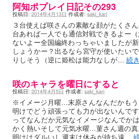
阿知ポプレイ日記その293
投稿日:
2014年4月13日
作成者:
saki_kari
３台使えば咲さんの素敵な顔がたくさん
台あれば一人でも通信対戦できるよー（
ないよー全国編終わっちゃいましたが
しょうかー？出るなら宮守が使いたい
りしそう（逆に姫松は能力なしが…
続
咲のキャラを曜日にすると
投稿日:
2014年4月5日
作成者:
saki_kari
※イメージ月曜…末原さんなんだかもう
明けでどう頑張っても力が出ないんです
ってなんだか元気なイメージなんでか
かく熱いそして元気水曜…菫さん週の真
明けはダルいし週末は休みが待ち遠…