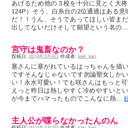
あげるため他の３校を十分に見とく大
124P）そう、白糸台の2位通過はある
だ！！うん、そうであってほしい皆ま
出してないだけそして願望という名の
宮守は鬼畜なのか？
投稿日:
2014年3月4日
作成者:
saki_kari
塞さんに塞がれているはっちゃんを描い
ですそんなじゃないです勿論聖女しか
い！永水可愛い！でも咲さんはもっと可
えっと昨日は熱しやすく冷めやすいと
が今までハマったものでこんなに熱…
主人公が喋らなかったんのん
投稿日:
2014年3月3日
作成者:
saki_kari