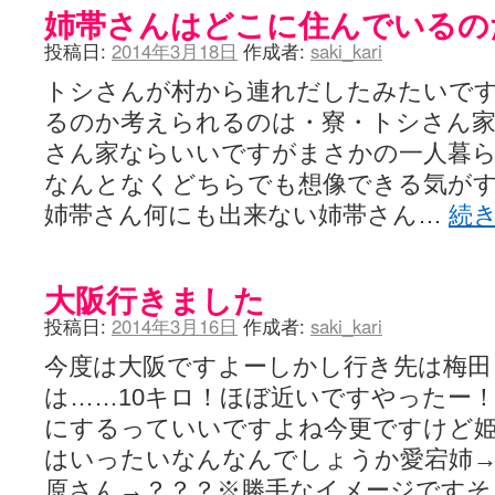
姉帯さんはどこに住んでいるの
投稿日:
2014年3月18日
作成者:
saki_kari
トシさんが村から連れだしたみたいで
るのか考えられるのは・寮・トシさん家
さん家ならいいですがまさかの一人暮
なんとなくどちらでも想像できる気が
姉帯さん何にも出来ない姉帯さん…
続
大阪行きました
投稿日:
2014年3月16日
作成者:
saki_kari
今度は大阪ですよーしかし行き先は梅田
は……10キロ！ほぼ近いですやったー
にするっていいですよね今更ですけど姫
はいったいなんなんでしょうか愛宕姉
原さん→？？？※勝手なイメージです