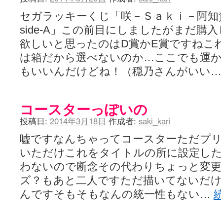
セガラッキーくじ「咲－Ｓａｋｉ－阿知賀編
side-A」この前目にしましたがまだ購
欲しいと思ったのはD賞かE賞ですねこ
は箱だから選べないのか…ここでも運
もいいんだけどね！（穏乃さんがいい
コースターっぽいの
投稿日:
2014年3月18日
作成者:
saki_kari
嘘ですなんちゃってコースターただプ
いただけこれをタイトルの所に設定し
わないので断念その代わりちょっと変
ズ？もあと二人ですただ描いてないだけ
んですそもそもなんの統一性もない…