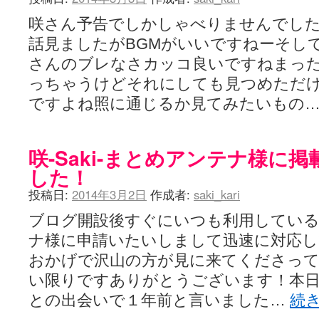
咲さん予告でしかしゃべりませんでした
話見ましたがBGMがいいですねーそし
さんのブレなさカッコ良いですねまっ
っちゃうけどそれにしても見つめただ
ですよね照に通じるか見てみたいもの
咲-Saki-まとめアンテナ様に
した！
投稿日:
2014年3月2日
作成者:
saki_kari
ブログ開設後すぐにいつも利用している咲-
ナ様に申請いたいしまして迅速に対応
おかげで沢山の方が見に来てくださっ
い限りですありがとうございます！本日は昨
との出会いで１年前と言いました…
続