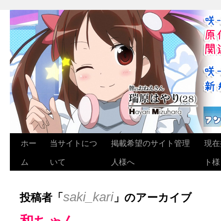
ホー
当サイトにつ
掲載希望のサイト管理
現在
ム
いて
人様へ
ト様
投稿者「
」のアーカイブ
saki_kari
和ちゃん