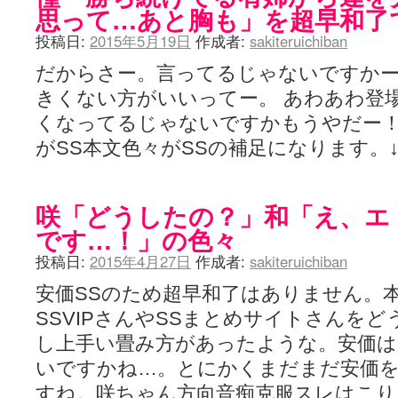
思って…あと胸も」を超早和了
投稿日:
2015年5月19日
作成者:
sakiteruichiban
だからさー。言ってるじゃないですか
きくない方がいいってー。 あわあわ登
くなってるじゃないですかもうやだー！
がSS本文色々がSSの補足になります。
咲「どうしたの？」和「え、エ
です…！」の色々
投稿日:
2015年4月27日
作成者:
sakiteruichiban
安価SSのため超早和了はありません。
SSVIPさんやSSまとめサイトさんを
し上手い畳み方があったような。安価は
いですかね…。とにかくまだまだ安価
すね。咲ちゃん方向音痴克服スレはこ