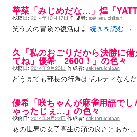
華菜「みじめだな…」煌「YATT
投稿日:
2014年10月17日
作成者:
sakiteruichiban
笑う犬の冒険の復活はよ
続きを読む
→
久「私のおごりだから決勝に備
てね」優希「2600！」の色々
投稿日:
2014年9月23日
作成者:
sakiteruichiban
どう見ても部長の行為はギルティなん
優希「咲ちゃんが麻雀用語でし
ゃったじぇ…」の色々
投稿日:
2014年9月22日
作成者:
sakiteruichiban
あの世界の女子高生の頭の良さはおか