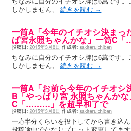
ちなみに自分のイチオシ牌は6萬です。
しかしません。
続きを読む
→
一筒A「今年のイチオシ決まっ
ぱ宮永照ちゃんかな」一筒C「
投稿日:
2015年3月8日
作成者:
sakiteruichiban
ちなみに自分のイチオシ牌は6萬です。
しかしません。
続きを読む
→
一筒A「お前ら今年のイチオシ
B「やっぱり宮 永照ちゃんかな
C「………」を超早和了で
投稿日:
2015年3月8日
作成者:
sakiteruichiban
一応半分くらいを投下してから書き込ん
投稿途中でかなりプロット変更してま