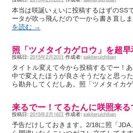
本当は咲誕いぇいに投稿するはずのSS
ータが吹っ飛んだので一から書き直し
を読む
→
照「ツメタイカゲロウ」を超早
投稿日:
2015年2月20日
作成者:
sakiteruichiban
タイトル変えて今から投稿するでー！あ
中で変えたほうが良さそうだなと思っ
ら勘弁してくだしあ。照「ツメタイカ
来るでー！てるたんに咲照来る
投稿日:
2015年2月16日
作成者:
sakiteruichiban
予告だけしておきます。2/18に照「JD