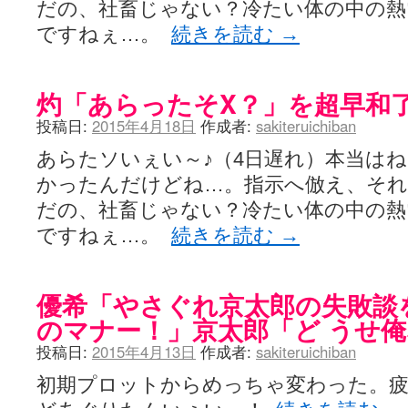
だの、社畜じゃない？冷たい体の中の熱
ですねぇ…。
続きを読む
→
灼「あらったそX？」を超早和
投稿日:
2015年4月18日
作成者:
sakiteruichiban
あらたソいぇい～♪（4日遅れ）本当は
かったんだけどね…。指示へ倣え、そ
だの、社畜じゃない？冷たい体の中の熱
ですねぇ…。
続きを読む
→
優希「やさぐれ京太郎の失敗談
のマナー！」京太郎「ど うせ
投稿日:
2015年4月13日
作成者:
sakiteruichiban
初期プロットからめっちゃ変わった。