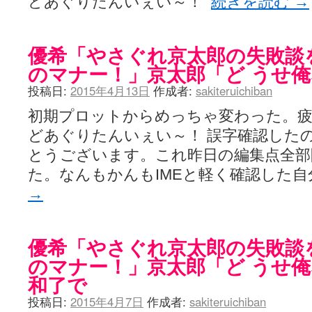
どあぐりたんいぇい～！
続きを読む
→
優希「やさぐれ京太郎の失敗談
のマナー！」京太郎「ど うせ
投稿日:
2015年4月13日
作成者:
sakiteruichiban
初期プロットからめっちゃ変わった。
どあぐりたんいぇい～！ 誤字確認した
とうございます。これ昨日の編集点全部
た。なんもかんもIMEと軽く確認した
→
優希「やさぐれ京太郎の失敗談
のマナー！」京太郎「ど うせ
和了で
投稿日:
2015年4月7日
作成者:
sakiteruichiban