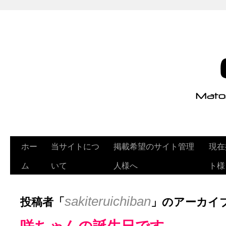
ホー
当サイトにつ
掲載希望のサイト管理
現在
ム
いて
人様へ
ト様
投稿者「
」のアーカイ
sakiteruichiban
咲ちゃんの誕生日です。