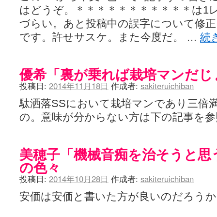
はどうぞ。＊＊＊＊＊＊＊＊＊＊＊は1
づらい。あと投稿中の誤字について修正
です。許せサスケ。また今度だ。 …
続
優希「裏が乗れば栽培マンだじ
投稿日:
2014年11月18日
作成者:
sakiteruichiban
駄洒落SSにおいて栽培マンであり三倍
の。意味が分からない方は下の記事を
美穂子「機械音痴を治そうと思
の色々
投稿日:
2014年10月28日
作成者:
sakiteruichiban
安価は安価と書いた方が良いのだろう