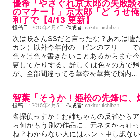
優希「やさぐれ京太郎の失敗談
のマナー！」京太郎「ど うせ
和了で【4/13 更新】
投稿日:
2015年4月7日
作成者:
sakiteruichiban
次は咲さんSSだと言ったな？あれは嘘
カン）以外今年付の ピンのフリー で
色々は色々書きたいことあるからまた今
更してたりする。詳しくは色々の方で帰
が、全部間違ってる華奈を華菜で脳内…
智葉「そうか！姫松の先鋒に、
投稿日:
2015年4月5日
作成者:
sakiteruichiban
名探偵っすか！お姉ちゃんの反省から
ら何かもう別の作品に。元ネタから狂っ
ね？わからない人にはホント申し訳な