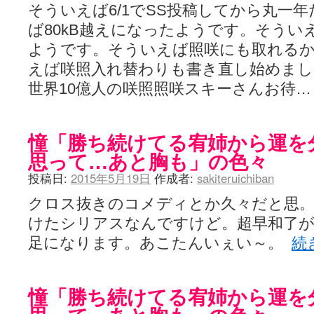
そういえば6/1でSS投稿してから丸一
ば80kB越えになったようです。そうい
ようです。そういえば照咲にも取れる
えば咲照入れ替わりも書き直し始めま
世界10億人の咲照照咲スキーさんお待
憧「勝ち続けてる宥姉から運を
思って…あと胸も」の色々
投稿日:
2015年5月19日
作成者:
sakiteruichiban
クロス抜きのコメディとか久々だと思
けたシリアスなんですけど。超早和了が
足になります。あこたんいぇい～。
続
憧「勝ち続けてる宥姉から運を