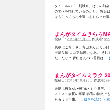
タイトルの「一別以来」はこの前会
ので何を指しているのかと。 舞台
はもらってもお小遣いをもらった事
まんがタイムきららMAX 
投稿日:
2015年11月2日
作成者:
see
表紙はごちうさ。青山さんとモカ姉。
里帰り編 ココア母若いなあ。 そ
だったり？ 青山さんの３冊目は …
まんがタイムミラク 201
投稿日:
2015年10月25日
作成者:
se
表紙は桜Trick ■桜Trick も
スミスミ会長の卒業 春香の特徴で
ももう３年生。 …
続きを読む
→