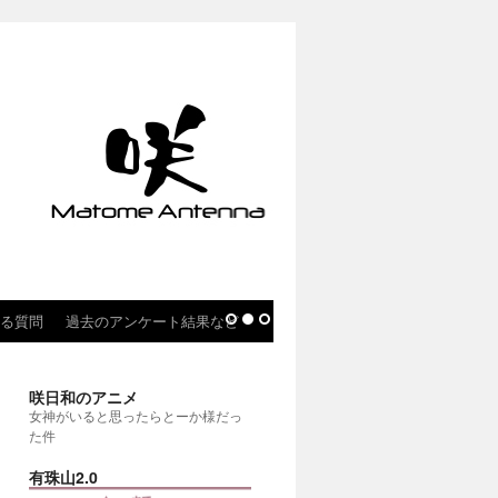
る質問
過去のアンケート結果など
咲日和のアニメ
女神がいると思ったらとーか様だっ
た件
有珠山2.0