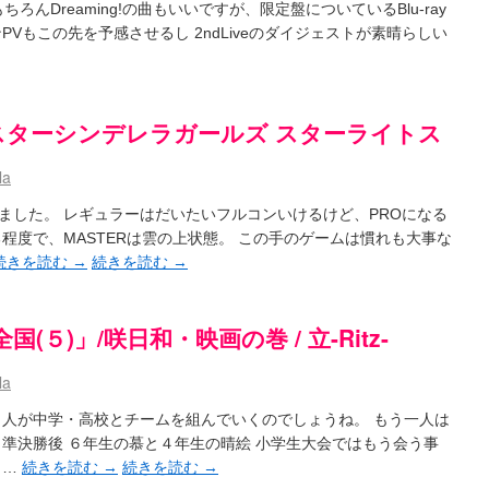
 もちろんDreaming!の曲もいいですが、限定盤についているBlu-ray
Vもこの先を予感させるし 2ndLiveのダイジェストが素晴らしい
スターシンデレラガールズ スターライトス
la
ました。 レギュラーはだいたいフルコンいけるけど、PROになる
程度で、MASTERは雲の上状態。 この手のゲームは慣れも大事な
続きを読む
→
続きを読む
→
(５)」/咲日和・映画の巻 / 立-Ritz-
la
４人が中学・高校とチームを組んでいくのでしょうね。 もう一人は
 準決勝後 ６年生の慕と４年生の晴絵 小学生大会ではもう会う事
 …
続きを読む
→
続きを読む
→