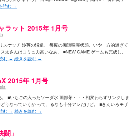
を読む
→
ット 2015年 1月号
la
りスケッチ 沙英の帰還。 毎度の痴話喧嘩状態、いや一方的過ぎて
ス太さんはコミュ力高いなあ。 ■NEW GAME ゲームも完成し、
読む
→
続きを読む
→
2015年 1月号
ela
かあ。 ■いちごの入ったソーダ水 薗部茅・・・相変わらずリンクしま
どうなっていくか って、るなも十分アレだけど。 ■きんいろモザ
読む
→
続きを読む
→
「決闘」
ela