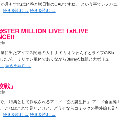
か月もすれば14巻と咲日和のOADですね。 という事でシノハユ
…
続きを読む
→
続きを読む
→
TER MILLION LIVE! 1stLIVE
CE!!
ela
大量に出たアイマス関連の大トリ ミリオンわんすとライブのBlu-
したが、 ミリオン単体でありながらBluray5枚組と大ボリュー
→
続きを読む
→
「攻戦」
ela
うで。 特典として作成されるアニメ「玄の誕生日」 アニメ全国編１
。 これはこれで見たいけど、どうせならコミックの番外編も見た
…
続きを読む
→
続きを読む
→