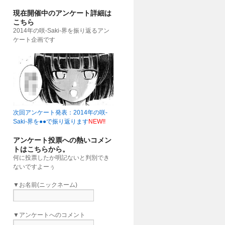
現在開催中のアンケート詳細は
こちら
2014年の咲-Saki-界を振り返るアン
ケート企画です
次回アンケート発表：2014年の咲-
Saki-界を●●で振り返ります
NEW!!
アンケート投票への熱いコメン
トはこちらから。
何に投票したか明記ないと判別でき
ないですよーぅ
▼お名前(ニックネーム)
▼アンケートへのコメント