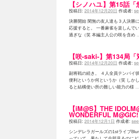
【シノハユ】第15話「悠
投稿日:
2014年12月20日
作成者:
se
決勝開始 閑無の友人達も３人決勝
応援すると。 一番麻雀を楽しんで
過ぎな（笑 本編主人公の咲を含め 
【咲-saki-】第134局
投稿日:
2014年12月20日
作成者:
se
副将戦の続き。 ４人全員テンパイ
便利というか何というか（笑 しか
ると結構使い所の難しい能力の様 
【iM@S】THE IDOLM@S
WONDERFUL M@GIC!
投稿日:
2014年12月1日
作成者:
see
シンデレラガールズの1stライブBl
っていて、果たして全部見るのにどれだ