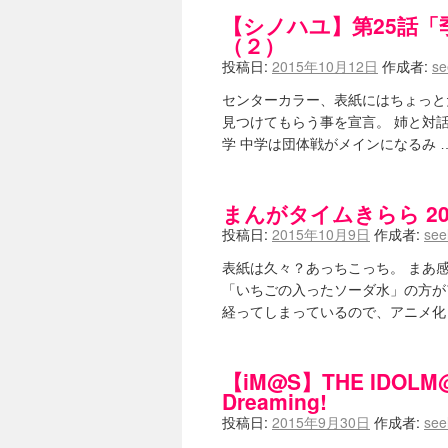
【シノハユ】第25話「季夏
（２）
投稿日:
2015年10月12日
作成者:
se
センターカラー、表紙にはちょっと
見つけてもらう事を宣言。 姉と対
学 中学は団体戦がメインになるみ 
まんがタイムきらら 201
投稿日:
2015年10月9日
作成者:
see
表紙は久々？あっちこっち。 まあ感
「いちごの入ったソーダ水」の方が
経ってしまっているので、アニメ化
【iM@S】THE IDOLM@
Dreaming!
投稿日:
2015年9月30日
作成者:
see