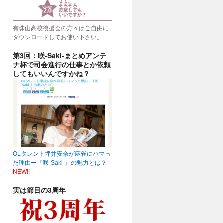
有珠山高校後援会の方々はご自由に
ダウンロードしてお使い下さい。
第3回：咲-Saki-まとめアンテ
ナ杯で司会進行の仕事とか依頼
してもいいんですかね？
OLタレント坪井安奈が麻雀にハマっ
た理由ー『咲-Saki-』の魅力とは？
NEW!!
実は節目の3周年