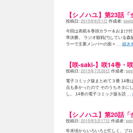
【シノハユ】第23話「全
投稿日:
2015年8月1日
作成者:
seel
今回は表紙＆巻頭カラー＆おまけ付。
準決勝。 ラジオ観戦(?)している
ラーで主要メンバーの面々 …
続き
【咲-saki-】咲14巻
投稿日:
2015年7月26日
作成者:
see
電子コミック版まとめて３冊 14巻
点も多かったので そのうちネタに
し。 14巻の電子コミック版を読 …
【シノハユ】第20話「全
投稿日:
2015年5月17日
作成者:
see
年末頃からいろいろと忙しく、ブロ