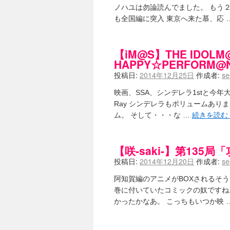
ノハユは勿論読んでました。 もう２
も全国編に突入 東京へ来た慕、応 
【iM@S】THE IDOLM@S
HAPPY☆PERFORM@N
投稿日:
2014年12月25日
作成者:
se
映画、SSA、シンデレラ1stと今年
Ray シンデレラもボリュームありま
ム。 そして・・・な …
続きを読む
【咲-saki-】第135局
投稿日:
2014年12月20日
作成者:
se
阿知賀編のアニメがBOXされるそ
巻に付いていたコミックの奴ですね
かったかなあ。 こっちもいつか映 