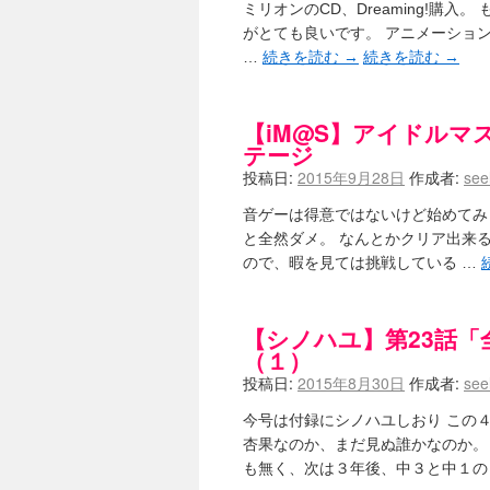
ミリオンのCD、Dreaming!購入。
がとても良いです。 アニメーションP
…
続きを読む
→
続きを読む
→
【iM@S】アイドルマ
テージ
投稿日:
2015年9月28日
作成者:
see
音ゲーは得意ではないけど始めてみ
と全然ダメ。 なんとかクリア出来る
ので、暇を見ては挑戦している …
【シノハユ】第23話「全国
（１）
投稿日:
2015年8月30日
作成者:
see
今号は付録にシノハユしおり この
杏果なのか、まだ見ぬ誰かなのか。
も無く、次は３年後、中３と中１の