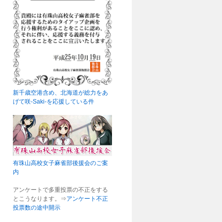
新千歳空港含め、北海道が総力をあ
げて咲-Saki-を応援している件
有珠山高校女子麻雀部後援会のご案
内
アンケートで多重投票の不正をする
とこうなります。⇒
アンケート不正
投票数の途中開示