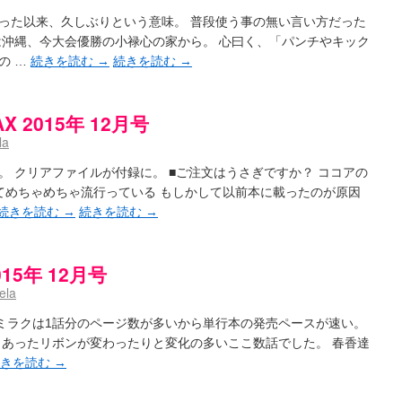
った以来、久しぶりという意味。 普段使う事の無い言い方だった
は沖縄、今大会優勝の小禄心の家から。 心曰く、「パンチやキック
の …
続きを読む
→
続きを読む
→
2015年 12月号
la
 クリアファイルが付録に。 ■ご注文はうさぎですか？ ココアの
してめちゃめちゃ流行っている もしかして以前本に載ったのが原因
続きを読む
→
続きを読む
→
5年 12月号
ela
う６巻。 ミラクは1話分のページ数が多いから単行本の発売ペースが速い。
もあったリボンが変わったりと変化の多いここ数話でした。 春香達
続きを読む
→