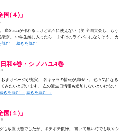
国(４)」
a
 痛Suicaが作れる…けど流石に使えない（笑 全国大会も、もう
森脇曖奈。 中学生編に入ったら、まずはのライバルになりそう。 カ
を読む
→
続きを読む
→
・咲日和4巻・シノハユ4巻
la
はおまけページが充実。 各キャラの情報が濃ゆい。 色々気になる
してみたいと思います。 左の誕生日情報も追加しないといけない
続きを読む
→
続きを読む
→
国(１)」
la
グも放置状態でしたが、ボチボチ復帰。 書いて無い時でも咲やシ