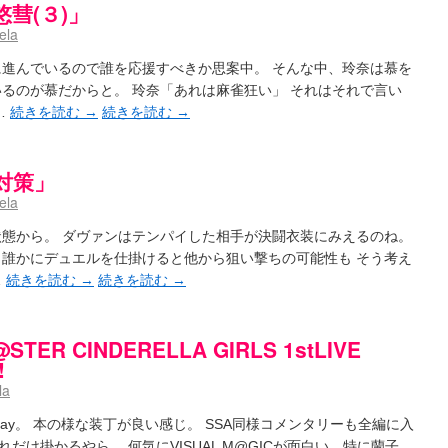
彗(３)」
ela
に進んでいるので誰を応援すべきか思案中。 そんな中、玲奈は慕を
いるのが慕だからと。 玲奈「あれは麻雀狂い」 それはそれで言い
…
続きを読む
→
続きを読む
→
「対策」
ela
状態から。 ダヴァンはテンパイした相手が決闘衣装にみえるのね。
し誰かにデュエルを仕掛けると他から狙い撃ちの可能性も そう考え
…
続きを読む
→
続きを読む
→
TER CINDERELLA GIRLS 1stLIVE
!
la
uray。 本の様な装丁が良い感じ。 SSA同様コメンタリーも全編に入
け掛かるやら。 何気にVISUAL M@GICが面白い、特に蘭子