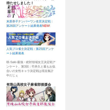
待たせしました！
末原恭子ナンバーワン名言決定戦：
第26回アンケート結果発表
NEW!
人気プロ雀士決定戦：第25回アンケ
ート結果発表
咲-Saki-最強・絶対領域女王決定戦ア
ンケート、第3回：竹井久と最もお似
合いの女性キャラ決定戦は現在集計
中だじぇ
有珠山高校女子麻雀部後援会