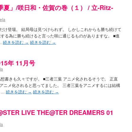
」/咲日和・佐賀の巻（１） / 立-Ritz-
ela
だけ登場。 結局母は見つけられず。 しかしこれからも勝ち続けて
話する為に勝ち続けると言った咲に通じるものがありますな。 ■進
…
続きを読む
→
続きを読む
→
5年 11月号
la
想書きも久々ですが。 ■三者三葉 アニメ化されるそうで。 正直
アニメ化されると思ってました。 三者三葉をアニメするには結構
 …
続きを読む
→
続きを読む
→
STER LIVE THE@TER DREAMERS 01
la