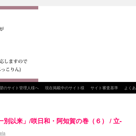
望のサイト管理人様へ
現在掲載中のサイト様
サイト審査基準
よくあ
別以来」/咲日和・阿知賀の巻（６） / 立-
ela