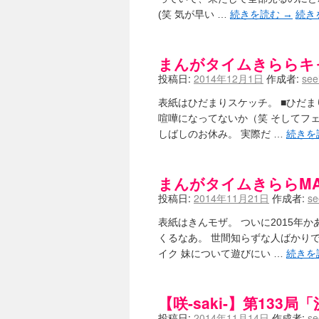
(笑 気が早い …
続きを読む
→
続き
まんがタイムきららキャラ
投稿日:
2014年12月1日
作成者:
see
表紙はひだまりスケッチ。 ■ひだま
喧嘩になってないか（笑 そしてフェ
しばしのお休み。 実際だ …
続きを
まんがタイムきららMAX 
投稿日:
2014年11月21日
作成者:
se
表紙はきんモザ。 ついに2015年
くるなあ。 世間知らずな人ばかりで
イク 妹について遊びにい …
続きを
【咲-saki-】第133局
投稿日:
2014年11月14日
作成者:
se