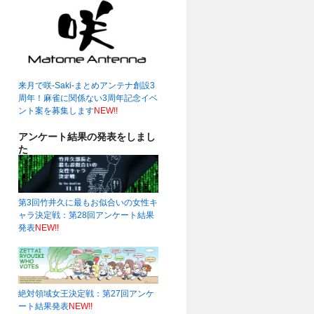
来月で咲-Saki-まとめアンテナ創設3
周年！麻雀に関係ない3周年記念イベ
ント案を募集します
NEW!!
アンケート結果の発表をしまし
た
第3回竹井久に最もお似合いの女性キ
ャラ決定戦：第28回アンケート結果
発表
NEW!!
絶対領域女王決定戦：第27回アンケ
ート結果発表
NEW!!