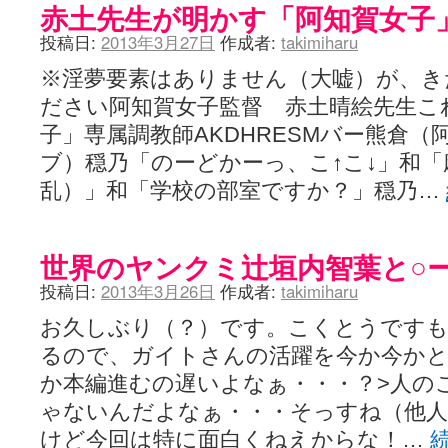
赤土先生が明かす「阿知賀女子
投稿日:
2013年3月27日
作成者:
takimiharu
※淫夢要素はありません（大嘘）が、き
ださい阿知賀女子監督 赤土晴絵先生こ
子」専属調教師AKDHRESMバー熊倉
ブ）穏乃「のーどかーっ、こ↑こ↓」和
乱）」和「学校の部室ですか？」穏乃…
世界のヤンクミ辻垣内智葉と○
投稿日:
2013年3月26日
作成者:
takimiharu
お久しぶり（？）です。こくとうです
るので、ガイトさんの活躍を今か今か
か本編進むの遅いよなぁ・・・？>人の
ゃないんだよなぁ・・・そっすね（他人
けど今回は特に面白くねえからな！…