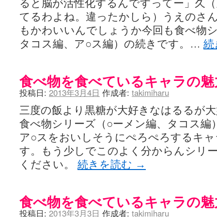
ると脳が活性化するんですってー」久（
てるわよね。違ったかしら）うえのさ
もかわいいんでしょうか今回も食べ物シ
タコス編、ア○ス編）の続きです。…
続
食べ物を食べているキャラの魅
投稿日:
2013年3月4日
作成者:
takimiharu
三度の飯より黒糖が大好きなはるるが大
食べ物シリーズ（○ーメン編、タコス編
ア○スをおいしそうにぺろぺろするキャ
す。もう少しでこのよく分からんシリ
ください。
続きを読む
→
食べ物を食べているキャラの魅
投稿日:
2013年3月3日
作成者:
takimiharu