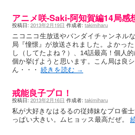
アニメ咲-Saki-阿知賀編14局感
投稿日:
2013年2月19日
作成者:
takimiharu
ニコニコ生放送やバンダイチャンネルな
局『憧憬』が放送されました。よかった
し（してたよね？）、14話最高！個人
個か挙げようと思います。こん局は良
ん・・・
続きを読む
→
戒能良子プロ！
投稿日:
2013年2月16日
作成者:
takimiharu
私が大好きなはるるの従姉妹なプロ雀士
っぱい大きい。ムヒョッス最高だぜ。