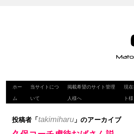
ホー
当サイトにつ
掲載希望のサイト管理
現在
ム
いて
人様へ
ト様
投稿者「
」のアーカイブ
takimiharu
久保コーチ虐待おばさん説