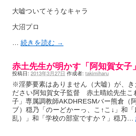
大嘘ついてそうなキャラ
大沼プロ
…
続きを読む
→
赤土先生が明かす「阿知賀女子
投稿日:
2013年3月27日
作成者:
takimiharu
※淫夢要素はありません（大嘘）が、き
ださい阿知賀女子監督 赤土晴絵先生こ
子」専属調教師AKDHRESMバー熊倉
ブ）穏乃「のーどかーっ、こ↑こ↓」和
乱）」和「学校の部室ですか？」穏乃…