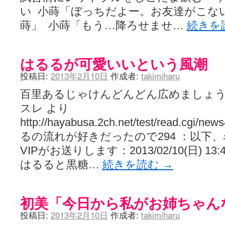
い 小蒔「ぼっちだよー。お友達がこな
蒔」 小蒔「もう…降ろせませ…
続きを
はるるが可愛いいという風潮
投稿日:
2013年2月10日
作成者:
takimiharu
百里あるじゃけんどんどん広めましょうねー
スレ より
http://hayabusa.2ch.net/test/read.cgi/n
るの流れが好きだったので294 ：以下
VIPがお送りします：2013/02/10(日) 13:44:
はるると黒糖…
続きを読む
→
初美「今日から私がお姉ちゃん
投稿日:
2013年2月10日
作成者:
takimiharu