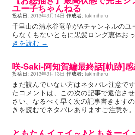
ユー子ちゃんねる
投稿日:
2013年3月14日
作成者:
takimiharu
千里山の清水谷竜華がAチャンネルのユ
らなくもないともに黒髪ロング恵体お
きを読む
→
咲-Saki-阿知賀編最終話[軌跡]
投稿日:
2013年3月13日
作成者:
takimiharu
まだ読んでいない方はネタバレ注意で
たコメントは、この次の記事で返信さ
さい。なるべく早く次の記事書きます
きを読むでネタバレありますご注意を
ともたんイェイ～♪ともきーイ