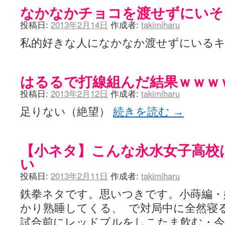
なかなかチョコを渡せずにいそ
投稿日:
2013年2月14日
作成者:
takimiharu
私的好きな人になかなか渡せずにいる
はるるで打線組んだ結果ｗｗｗ
投稿日:
2013年2月12日
作成者:
takimiharu
足りない（絶望）
続きを読む
→
【小ネタ】こんな永水女子高校
い
投稿日:
2013年2月11日
作成者:
takimiharu
鉄拳ネタです。思いつきです。小蒔編・
かり熟睡してくる、 で対局中に全然寝
試合前にレッドブルをしこたま飲む・今