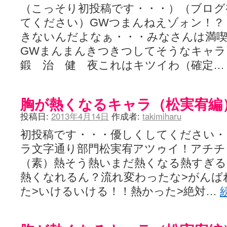
（こっそり初投稿です・・・）（ブログ
てください）GWつまんねえゾォン！？
きないんだよなぁ・・・みなさんは満
GWまんまんきつきつしてそうなキャ
鍛 治 健 夜これはキツイわ（確定
胸が熱くなるキャラ（松実宥編
投稿日:
2013年4月14日
作成者:
takimiharu
初投稿です・・・優しくしてください・
ラ文字通り部門松実宥アツゥイ！アチチ
（素）熱そう熱いまだ熱くなる熱すぎ
熱くなれるん？流れ変わったな>がんば
た>いけるいける！！熱かった>絶対…