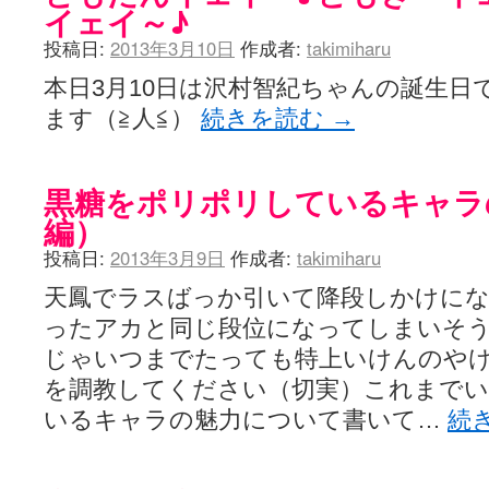
イェイ～♪
投稿日:
2013年3月10日
作成者:
takimiharu
本日3月10日は沢村智紀ちゃんの誕生
ます（≧人≦）
続きを読む
→
黒糖をポリポリしているキャラ
編）
投稿日:
2013年3月9日
作成者:
takimiharu
天鳳でラスばっか引いて降段しかけに
ったアカと同じ段位になってしまいそ
じゃいつまでたっても特上いけんのやけ
を調教してください（切実）これまで
いるキャラの魅力について書いて…
続