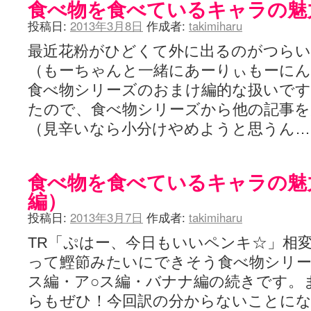
食べ物を食べているキャラの魅
投稿日:
2013年3月8日
作成者:
takimiharu
最近花粉がひどくて外に出るのがつら
（もーちゃんと一緒にあーりぃもーにん
食べ物シリーズのおまけ編的な扱いで
たので、食べ物シリーズから他の記事
（見辛いなら小分けやめようと思うん
食べ物を食べているキャラの魅
編）
投稿日:
2013年3月7日
作成者:
takimiharu
TR「ぷはー、今日もいいペンキ☆」相
って鰹節みたいにできそう食べ物シリー
ス編・ア○ス編・バナナ編の続きです。
らもぜひ！今回訳の分からないことに