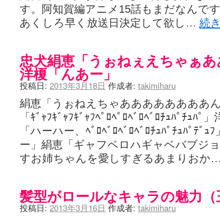
す。阿知賀編アニメ15話もまだなんで
あくしろ早く放送日決定して欲し…
続
忠犬絹恵「うぉねぇえちゃぁあ
洋榎「んあー」
投稿日:
2013年3月18日
作成者:
takimiharu
絹恵「うぉねえちゃああああああああん
「ｷﾞｬﾌｷﾞｬﾌｷﾞｬﾌﾍﾟﾛﾍﾟﾛﾍﾞﾛﾍﾞﾛﾁｭﾊﾟ
「ハーハー、ﾍﾞﾛﾍﾞﾛﾍﾞﾛﾍﾞﾛﾁｭﾊﾟﾁｭﾊﾟﾃﾞ
ー」絹恵「ギャフベロハギャベバブジ
すお姉ちゃんを愛しすぎるあまりおか
髪型がロールなキャラの魅力（
投稿日:
2013年3月16日
作成者:
takimiharu