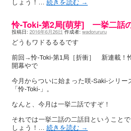
しょう！…
続きを読む
→
怜-Toki-第2局[萌芽] 一挙二
投稿日:
2016年6月26日
作成者:
wadorururu
どうもワドるるるです
前回→怜-Toki-第1局［折衝］ 新連
開幕やで
今月からついに始まった咲-Saki-シリ
「怜-Toki-」。
なんと、今月は一挙二話ですぞ！
それでは一挙二話の二話目ということ
しょう！…
続きを読む
→