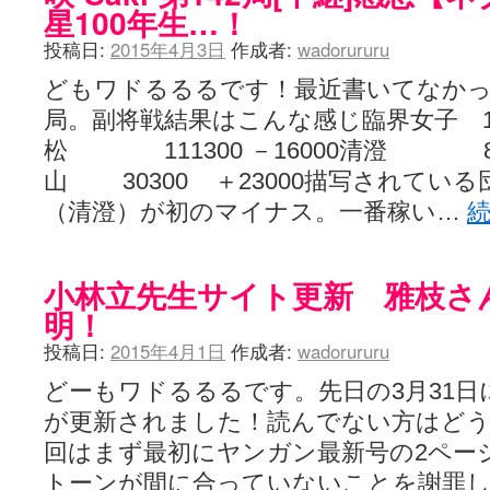
星100年生…！
投稿日:
2015年4月3日
作成者:
wadorururu
どもワドるるるです！最近書いてなかっ
局。副将戦結果はこんな感じ臨界女子 1703
松 111300 －16000清澄 881
山 30300 ＋23000描写されてい
（清澄）が初のマイナス。一番稼い…
小林立先生サイト更新 雅枝さ
明！
投稿日:
2015年4月1日
作成者:
wadorururu
どーもワドるるるです。先日の3月31
が更新されました！読んでない方はど
回はまず最初にヤンガン最新号の2ペー
トーンが間に合っていないことを謝罪