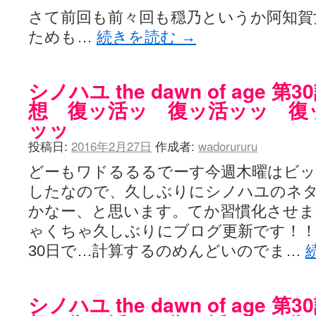
さて前回も前々回も穏乃というか阿知賀
ためも…
続きを読む
→
シノハユ the dawn of age 
想 復ッ活ッ 復ッ活ッッ 復
ッッ
投稿日:
2016年2月27日
作成者:
wadorururu
どーもワドるるるでーす今週木曜はビ
したなので、久しぶりにシノハユのネ
かなー、と思います。てか習慣化させ
ゃくちゃ久しぶりにブログ更新です！！
30日で…計算するのめんどいのでま…
シノハユ the dawn of age 