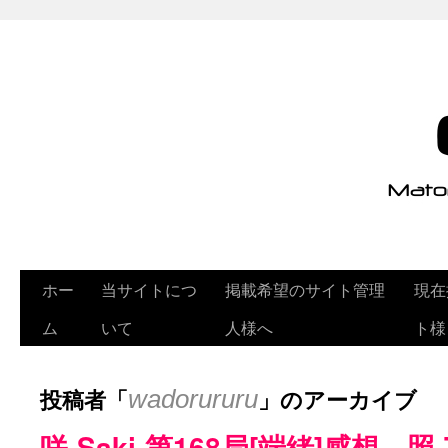
ホー
当サイトにつ
掲載希望のサイト管理
現在
ム
いて
人様へ
ト様
投稿者「
」のアーカイブ
wadorururu
咲-Saki-第168局[端緒]感想 照-