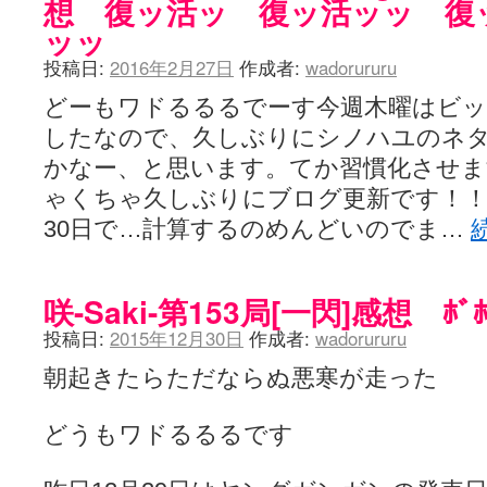
想 復ッ活ッ 復ッ活ッッ 復
ッッ
投稿日:
2016年2月27日
作成者:
wadorururu
どーもワドるるるでーす今週木曜はビ
したなので、久しぶりにシノハユのネ
かなー、と思います。てか習慣化させ
ゃくちゃ久しぶりにブログ更新です！！
30日で…計算するのめんどいのでま…
咲-Saki-第153局[一閃]感想 ﾎﾞ
投稿日:
2015年12月30日
作成者:
wadorururu
朝起きたらただならぬ悪寒が走った
どうもワドるるるです