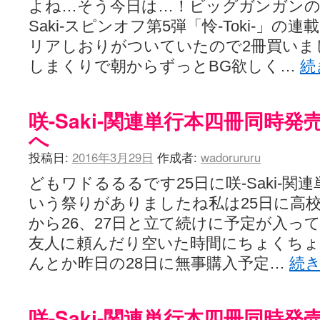
よね…そう今日は…！ビッグガンガンの
Saki-スピンオフ第5弾「怜-Toki-」
リアしおりがついていたので2冊買いま
しまくりで朝からずっとBG欲しく…
続
咲-Saki-関連単行本四冊同時
へ
投稿日:
2016年3月29日
作成者:
wadorururu
どもワドるるるです25日に咲-Saki-関
いう祭りがありましたね私は25日に高
から26、27日と立て続けに予定が入っ
友人に頼んだり空いた時間にちょくち
んとか昨日の28日に無事購入予定…
続
咲-Saki-関連単行本四冊同時