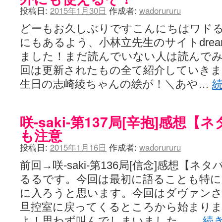
投稿日:
2015年1月30日
作成者:
wadorururu
どーもお久しぶりですこんにちはワド
にもあるよう、小林立先生のサイトdream
ました！まだ読んでいない人は読んで
回は更新されたもの全て紹介していきま
生日の志崎綾ちゃんの絵が！＼あや…
咲-saki-第137局[辛抱]感想
も注意
投稿日:
2015年1月16日
作成者:
wadorururu
前回→咲-saki-第136局[信念]感想【
るるです。今回は最初に語ることも特
に入ろうと思います。今回はダヴァンさ
旦控室に戻ってくるところから始まり
よ！思わず叫んでしまいました。…
続