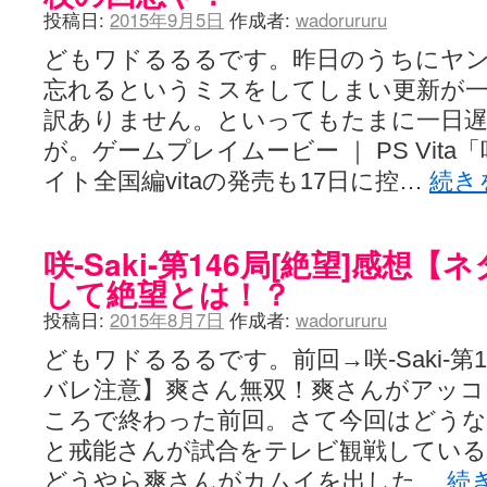
投稿日:
2015年9月5日
作成者:
wadorururu
どもワドるるるです。昨日のうちにヤ
忘れるというミスをしてしまい更新が
訳ありません。といってもたまに一日
が。ゲームプレイムービー ｜ PS Vita「
イト全国編vitaの発売も17日に控…
続き
咲-Saki-第146局[絶望]感想
して絶望とは！？
投稿日:
2015年8月7日
作成者:
wadorururu
どもワドるるるです。前回→咲-Saki-第1
バレ注意】爽さん無双！爽さんがアッ
ころで終わった前回。さて今回はどう
と戒能さんが試合をテレビ観戦してい
どうやら爽さんがカムイを出した…
続