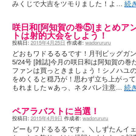
みくじで大吉をツモりました！よ…
続
咲日和[阿知賀の巻⑤]まとめア
トは射的大会をしよう！
投稿日:
2015年4月25日
作成者:
wadorururu
どおもワドるるるです！月刊ビッグガンガン 
5/24号 [雑誌]今月の咲日和は阿知賀の
ファンは買っときましょう！シノハユ
をめくると穏乃が！思わず立ち上がって
もれましたｗあっ、ネタバレ注意…
続
ペアラバストに当選！
投稿日:
2015年4月9日
作成者:
wadorururu
どーもワドるるるです。＼しずたんイ