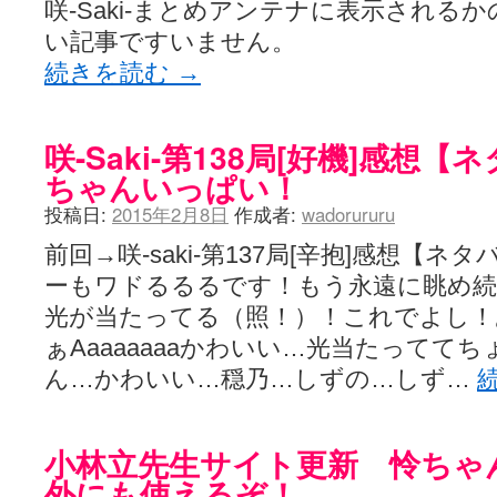
咲-Saki-まとめアンテナに表示される
い記事ですいません。
続きを読む
→
咲-Saki-第138局[好機]感想
ちゃんいっぱい！
投稿日:
2015年2月8日
作成者:
wadorururu
前回→咲-saki-第137局[辛抱]感想【
ーもワドるるるです！もう永遠に眺め
光が当たってる（照！）！これでよし！
ぁAaaaaaaaかわいい…光当たってて
ん…かわいい…穏乃…しずの…しず…
小林立先生サイト更新 怜ちゃ
外にも使えるぞ！