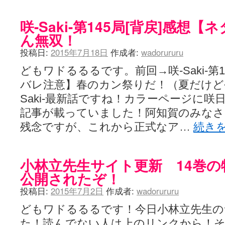
咲-Saki-第145局[背戻]感想
ん無双！
投稿日:
2015年7月18日
作成者:
wadorururu
どもワドるるるです。前回→咲-Saki-第1
バレ注意】春のカン祭りだ！（夏だけど
Saki-最新話ですね！カラーページに咲
記事が載っていました！阿知賀のみな
残念ですが、これから正式なア…
続き
小林立先生サイト更新 14巻
公開されたぞ！
投稿日:
2015年7月2日
作成者:
wadorururu
どもワドるるるです！今日小林立先生の
た！読んでない人は上のリンクから！そ