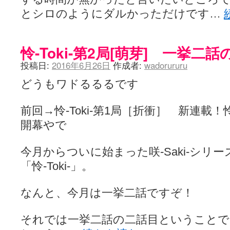
とシロのようにダルかっただけです…
怜-Toki-第2局[萌芽] 一挙二
投稿日:
2016年6月26日
作成者:
wadorururu
どうもワドるるるです
前回→怜-Toki-第1局［折衝］ 新連
開幕やで
今月からついに始まった咲-Saki-シリ
「怜-Toki-」。
なんと、今月は一挙二話ですぞ！
それでは一挙二話の二話目ということ