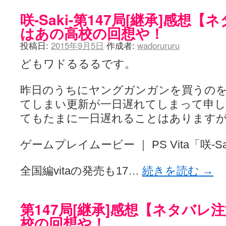
咲-Saki-第147局[継承]感想
はあの高校の回想や！
投稿日:
2015年9月5日
作成者:
wadorururu
どもワドるるるです。
昨日のうちにヤングガンガンを買うの
てしまい更新が一日遅れてしまって申
てもたまに一日遅れることはあります
ゲームプレイムービー ｜ PS Vita「咲-
全国編vitaの発売も17…
続きを読む
→
第147局[継承]感想【ネタバレ
校の回想や！