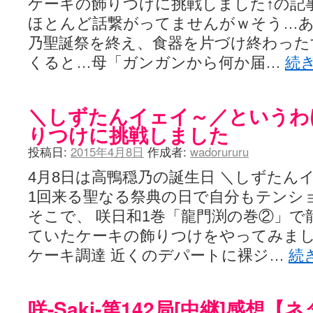
ケーキの飾りつけに挑戦しました↑の記
ほとんど話繋がってませんがｗそう…
乃聖誕祭を終え、食器を片づけ終わった
くると…母「ガンガンから何か届…
続
＼しずたんイェイ～／というわ
りつけに挑戦しました
投稿日:
2015年4月8日
作成者:
wadorururu
4月8日は高鴨穏乃の誕生日 ＼しずたん
1回来る聖なる祭典の日で自分もテンシ
そこで、 咲日和1巻「龍門渕の巻②」で
ていたケーキの飾りつけをやってみまし
ケーキ調達 近くのデパートに裸ジ…
続
咲-Saki-第142局[中継]感想