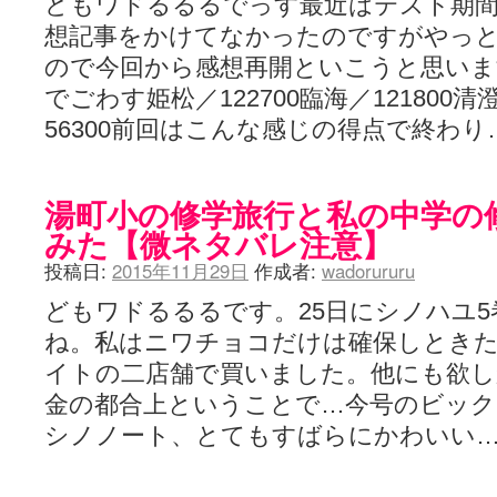
どもワドるるるでっす最近はテスト期
想記事をかけてなかったのですがやっ
ので今回から感想再開といこうと思いま
でごわす姫松／122700臨海／121800清
56300前回はこんな感じの得点で終わり
湯町小の修学旅行と私の中学の
みた【微ネタバレ注意】
投稿日:
2015年11月29日
作成者:
wadorururu
どもワドるるるです。25日にシノハユ
ね。私はニワチョコだけは確保しとき
イトの二店舗で買いました。他にも欲
金の都合上ということで…今号のビッ
シノノート、とてもすばらにかわいい