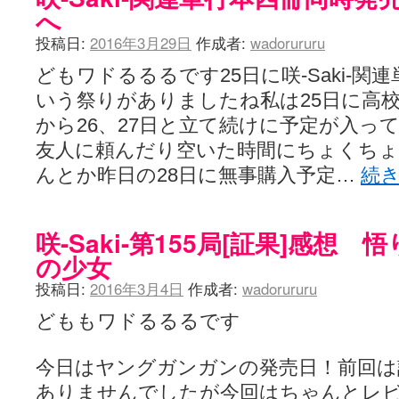
へ
投稿日:
2016年3月29日
作成者:
wadorururu
どもワドるるるです25日に咲-Saki-関
いう祭りがありましたね私は25日に高
から26、27日と立て続けに予定が入っ
友人に頼んだり空いた時間にちょくち
んとか昨日の28日に無事購入予定…
続
咲-Saki-第155局[証果]感想
の少女
投稿日:
2016年3月4日
作成者:
wadorururu
どももワドるるるです
今日はヤングガンガンの発売日！前回は
ありませんでしたが今回はちゃんとレ