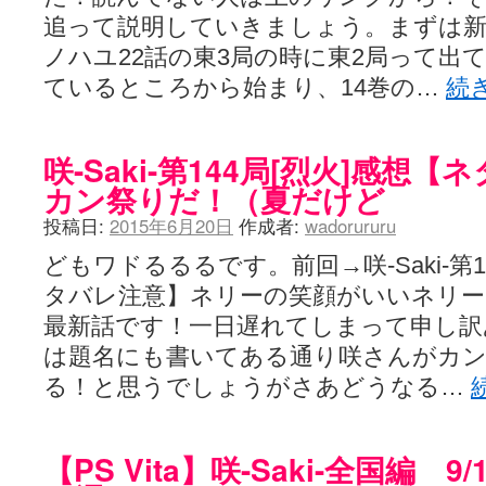
追って説明していきましょう。まずは
ノハユ22話の東3局の時に東2局って出
ているところから始まり、14巻の…
続
咲-Saki-第144局[烈火]感想
カン祭りだ！（夏だけど
投稿日:
2015年6月20日
作成者:
wadorururu
どもワドるるるです。前回→咲-Saki-第
タバレ注意】ネリーの笑顔がいいネリー一ヶ
最新話です！一日遅れてしまって申し訳
は題名にも書いてある通り咲さんがカ
る！と思うでしょうがさあどうなる…
【PS Vita】咲-Saki-全国編 