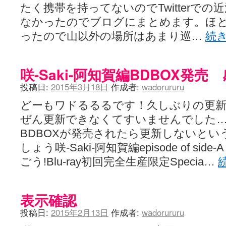
たく携帯を持ってないのでTwitterで
なかったのでブログにまとめます。ほ
ったので山以外の場所はあまり巡…
続
咲-Saki-阿知賀編BDBOX発売
投稿日:
2015年3月18日
作成者:
wadorururu
どーもワドるるるです！久しぶりの更
ぜん更新できなくてすいませんでした
BDBOXが発売されたら更新しないと
しょう咲-Saki-阿知賀編episode of s
ごう!Blu-ray初回完全生産限定Specia…
表示確認
投稿日:
2015年2月13日
作成者:
wadorururu