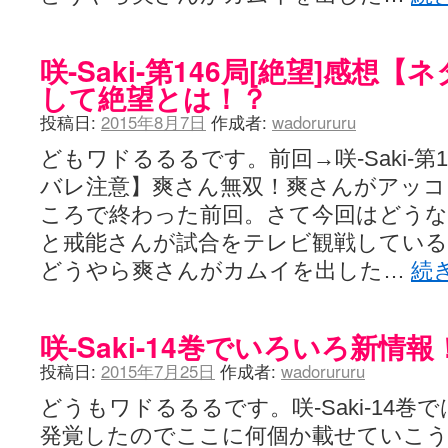
咲-Saki-第146局[絶望]感想
して絶望とは！？
投稿日:
2015年8月7日
作成者:
wadorururu
どもワドるるるです。前回→咲-Saki-第1
バレ注意】爽さん無双！爽さんがアッ
ころで終わった前回。さて今回はどう
と戒能さんが試合をテレビ観戦してい
どうやら爽さんがカムイを出した…
続
咲-Saki-14巻でいろいろ新情報
投稿日:
2015年7月25日
作成者:
wadorururu
どうもワドるるるです。咲-Saki-14
発覚したのでここに何個か載せていこ