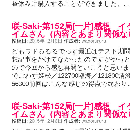
昼休みに購入することができました。
咲-Saki-第152局[一片]感想
イムさん（内容とあまり関係な
投稿日:
2015年12月6日
作成者:
wadorururu
どもワドるるるでっす最近はテスト期
想記事をかけてなかったのですがやっ
ので今回から感想再開といこうと思いま
でごわす姫松／122700臨海／121800清
56300前回はこんな感じの得点で終わり
咲-Saki-第152局[一片]感想
イムさん（内容とあまり関係な
投稿日:
2015年12月6日
作成者:
wadorururu