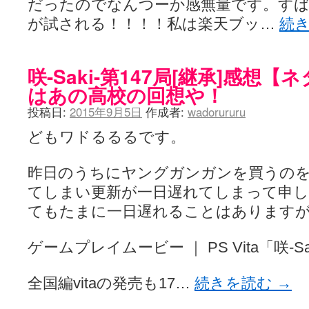
だったのでなんつーか感無量です。すば
が試される！！！！私は楽天ブッ…
続
咲-Saki-第147局[継承]感想
はあの高校の回想や！
投稿日:
2015年9月5日
作成者:
wadorururu
どもワドるるるです。
昨日のうちにヤングガンガンを買うの
てしまい更新が一日遅れてしまって申
てもたまに一日遅れることはあります
ゲームプレイムービー ｜ PS Vita「咲-
全国編vitaの発売も17…
続きを読む
→