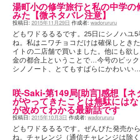
湯町小の修学旅行と私の中学の
みた【微ネタバレ注意】
投稿日:
2015年11月29日
作成者:
wadorururu
どもワドるるるです。25日にシノハユ
ね。私はニワチョコだけは確保しとき
イトの二店舗で買いました。他にも欲
金の都合上ということで…今号のビッ
シノノート、とてもすばらにかわいい
咲-Saki-第149局[助言]感想
がやってきたことは無駄にはな
が改めてわかる最新話です
投稿日:
2015年10月3日
作成者:
wadorururu
どもワドるるるです。ぜんびた発売から
ね。チャレンジ（通信チャレンジは除く