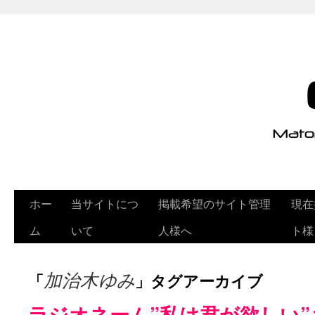
ホー
当サイトにつ
掲載希望のサイト管理
現在
ム
いて
人様へ
ト様
「
」タグアーカイブ
加治木ゆみ
ラジオネーム”私は君が欲しい”