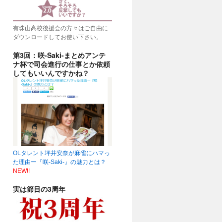
有珠山高校後援会の方々はご自由に
ダウンロードしてお使い下さい。
第3回：咲-Saki-まとめアンテ
ナ杯で司会進行の仕事とか依頼
してもいいんですかね？
OLタレント坪井安奈が麻雀にハマっ
た理由ー『咲-Saki-』の魅力とは？
NEW!!
実は節目の3周年