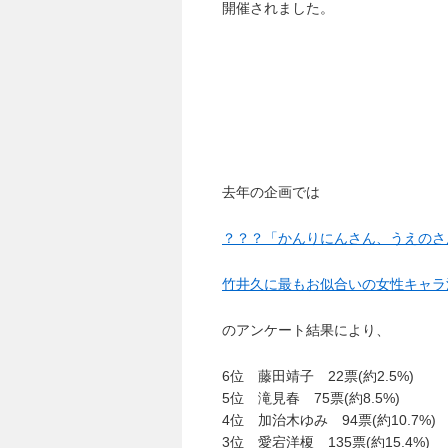
開催されました。
去年の企画では
？？？「かんりにんさん、うえのさ
竹井久に最もお似合いの女性キャラ
のアンケート結果により、
6位 藤田靖子 22票(約2.5%)
5位 滝見春 75票(約8.5%)
4位 加治木ゆみ 94票(約10.7%)
3位 愛宕洋榎 135票(約15.4%)