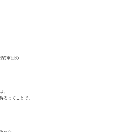
味深)軍団の
は、
得るってことで、
あったし、