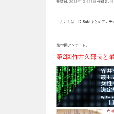
投稿日:
2013年12月28日
作成者:
咲
こんにちは、咲-Saki-まとめアン
第23回アンケート、
第2回竹井久部長と