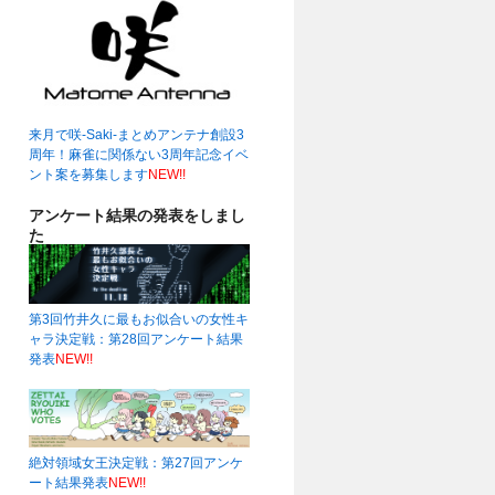
来月で咲-Saki-まとめアンテナ創設3
周年！麻雀に関係ない3周年記念イベ
ント案を募集します
NEW!!
アンケート結果の発表をしまし
た
第3回竹井久に最もお似合いの女性キ
ャラ決定戦：第28回アンケート結果
発表
NEW!!
絶対領域女王決定戦：第27回アンケ
ート結果発表
NEW!!