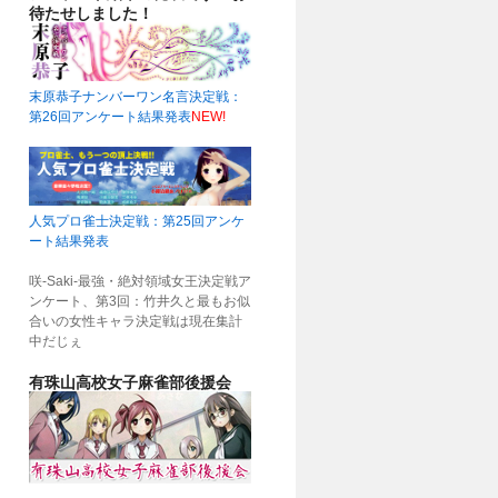
待たせしました！
末原恭子ナンバーワン名言決定戦：
第26回アンケート結果発表
NEW!
人気プロ雀士決定戦：第25回アンケ
ート結果発表
咲-Saki-最強・絶対領域女王決定戦ア
ンケート、第3回：竹井久と最もお似
合いの女性キャラ決定戦は現在集計
中だじぇ
有珠山高校女子麻雀部後援会