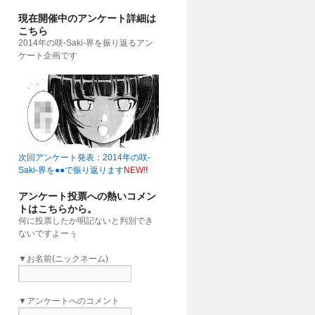
現在開催中のアンケート詳細は
こちら
2014年の咲-Saki-界を振り返るアン
ケート企画です
次回アンケート発表：2014年の咲-
Saki-界を●●で振り返ります
NEW!!
アンケート投票への熱いコメン
トはこちらから。
何に投票したか明記ないと判別でき
ないですよーぅ
▼お名前(ニックネーム)
▼アンケートへのコメント