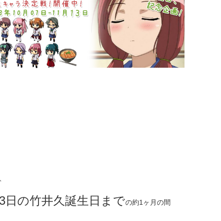
、
13日の竹井久誕生日まで
の約1ヶ月の間