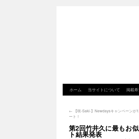
ホーム
当サイトについて
掲載希
←
【咲-Saki-】Newdaysキャンペーンが
ート！
第2回竹井久に最もお似
ト結果発表