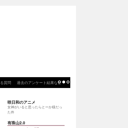
る質問
過去のアンケート結果など
咲日和のアニメ
女神がいると思ったらとーか様だっ
た件
有珠山2.0