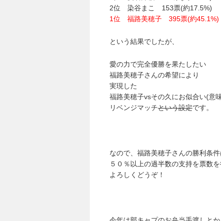
2位 染谷まこ 153票(約17.5%)
1位 福路美穂子 395票(約45.1%)
という結果でしたが、
愛の力で完全優勝を果たしたい
福路美穂子さんの希望により
実現した
福路美穂子vsその久にお似合い(意
リベンジマッチ
という設定
です。
なので、福路美穂子さんの勝利条件
５０％以上の過半数の支持を票数を
よろしくどうぞ！
今年は部キャプのお弁当手渡しとか