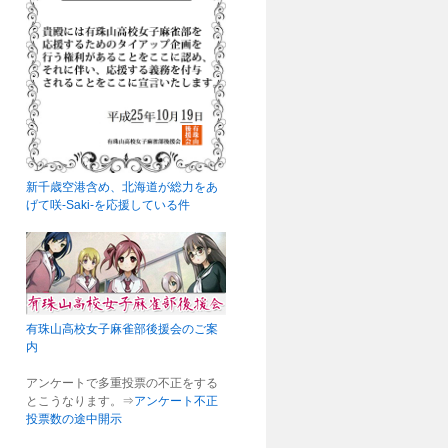
新千歳空港含め、北海道が総力をあ
げて咲-Saki-を応援している件
有珠山高校女子麻雀部後援会のご案
内
アンケートで多重投票の不正をする
とこうなります。⇒
アンケート不正
投票数の途中開示