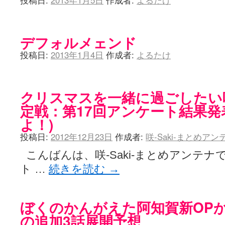
投稿日:
2013年1月5日
作成者:
よるたけ
デフォルメェンド
投稿日:
2013年1月4日
作成者:
よるたけ
クリスマスを一緒に過ごしたい咲-
定戦：第17回アンケート結果発
よ！)
投稿日:
2012年12月23日
作成者:
咲-Saki-まとめア
こんばんは、咲-Saki-まとめアンテナ
ト …
続きを読む
→
ぼくのかんがえた阿知賀新OPか
の追加3話展開予想