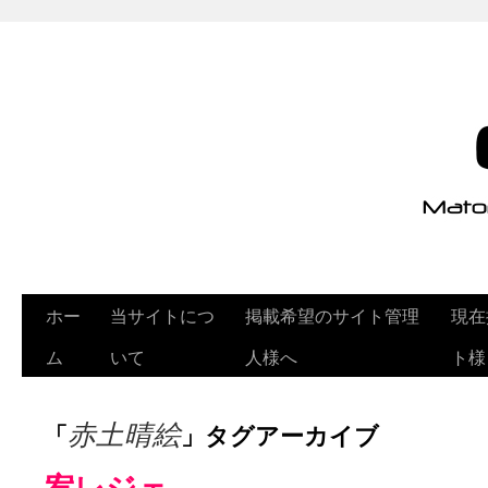
ホー
当サイトにつ
掲載希望のサイト管理
現在
ム
いて
人様へ
ト様
「
」タグアーカイブ
赤土晴絵
宥レジェ