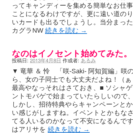
ってキャンディーを集める簡単なお仕事
ことになるわけですが、更に遠い道の
いカードも出るでしょうし。当分まっ
カグラNW
続きを読む
→
なのはイノセント始めてみた。
投稿日:
2013年4月8日
作成者:
あるみ
▼ 竜華 ＆ 怜 「咲-Saki- 阿知賀編
ら、女の子同士でも大丈夫だよね！（ぁ
最高やなっそれはさておき、■ ソシャ
ントモバゲで始まっていたらしいので
しかし、招待特典やらキャンペーンと
い感じがしますね。イベントとかもな
てる人いるのかなって不安になるんで
はアリサを
続きを読む
→