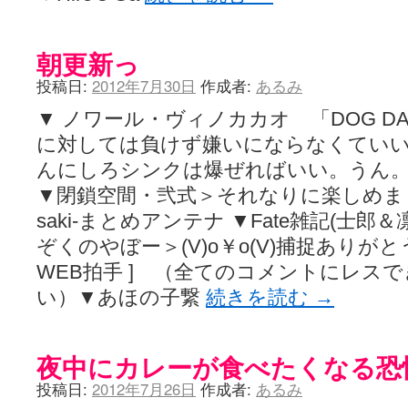
朝更新っ
投稿日:
2012年7月30日
作成者:
あるみ
▼ ノワール・ヴィノカカオ 「DOG D
に対しては負けず嫌いにならなくてい
んにしろシンクは爆ぜればいい。うん。■ 
▼閉鎖空間・弐式＞それなりに楽しめま
saki-まとめアンテナ ▼Fate雑記(士
ぞくのやぼー＞(V)o￥o(V)捕捉ありがと
WEB拍手 ] （全てのコメントにレス
い）▼あほの子繋
続きを読む
→
夜中にカレーが食べたくなる恐
投稿日:
2012年7月26日
作成者:
あるみ