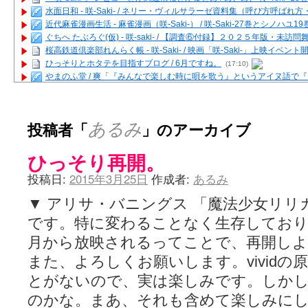
水面日和 - 咲-Saki- / ネリー・ヴィルサラーゼ資料集（呼び方呼ば
近代麻雀漫画生活 - 麻雀漫画（咲-Saki-） / 咲-Saki-27巻とシノハユ
ぐちへ たぶろぐ(仮) - 咲-saki- / 【調査⑥付録】２０２５年版・未訪
桜高鉄道倶楽部れんらく帳 - 咲-Saki- / 映画「咲-Saki-」上映イベン
ひっそりとホタテを目指すブログ / 6月ですね。
(17:10)
やまのふ堂 / 爽「『みんなで楽しむ時に唄を歌う』というアイヌ語で
咲ぱい - 咲-Saki- / 麻雀の卓上を再現するプログラムを公開
(12:58)
俺が読んだSS - 咲-saki- / 末原「小走と同じ大学なんや」爽「へえ！」
とっぽい。 / 咲-Saki- 考察・解説・レビューまとめを更新（Ver.1.1d
投稿者「
」のアーカイブ
あるみ
咲クラ女子 - 咲-Saki- / 姫松の上重漫ちゃんと演じている伊達朱里紗
咲スファクション☆タウン - 咲-Saki- / 雀魂咲コラボ！ ガチャ＆キャ
ひっそり再開。
咲ミダレ - 咲-saki- / MJ第14回咲CUP 咲なま他
(11:53)
はやりの如く☆ - 咲-saki- / 悪いこと【SS】
(06:42)
投稿日:
2015年3月25日
作成者:
あるみ
麻雀雑記あれこれ - 咲 -Saki- / 咲-Saki-キャラが台湾麻雀を打ったら
またの名を咲ブログ - 咲-Saki- / 男体化すると聞いての落書き
(13:32)
▼ アリサ・バニングス 「魔法少女リリ
あっちが変 / あっちが変
(08:31)
です。特に変わることなく生存しております。
BBKN BLOG / トップページ（サイトマップ）
(15:00)
あにてつ！ / 千里山に行ってきました（2017年09月）
(06:14)
月から放映されるってことで、再開し
さくやこのはな - 咲 -saki- / 末の千里のために(咲さんが和ちゃんを招
また、よろしくお願いします。vivid
凡人の私 / ステルス坂こと咲-Saki-5巻表紙の舞台を発見しました
(15:35
嶺上開花自摸 / Last day of Summer session 1
(13:01)
とがないので、実は楽しみです。しか
おもちもちもち - 咲-Saki- / ５・８小林先生の日記更新について
のかな。まあ、それも含めて楽しみに
かんむりとかげ - 咲-Saki- / 立先生の更新
(11:32)