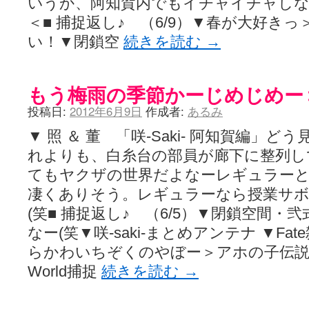
いうか、阿知賀内でもイチャイチャし
＜■ 捕捉返し♪ （6/9）▼春が大好き
い！▼閉鎖空
続きを読む
→
もう梅雨の季節かーじめじめー
投稿日:
2012年6月9日
作成者:
あるみ
▼ 照 ＆ 董 「咲-Saki- 阿知賀編」
れよりも、白糸台の部員が廊下に整列し
てもヤクザの世界だよなーレギュラー
凄くありそう。レギュラーなら授業サ
(笑■ 捕捉返し♪ （6/5）▼閉鎖空間
なー(笑▼咲-saki-まとめアンテナ ▼Fa
らかわいちぞくのやぼー＞アホの子伝説…▼Hi
World捕捉
続きを読む
→