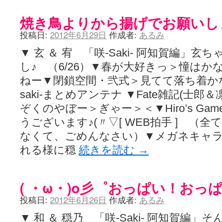
焼き鳥よりから揚げでお願いし
投稿日:
2012年6月29日
作成者:
あるみ
▼ 玄 ＆ 宥 「咲-Saki- 阿知賀編」玄ち
し♪ （6/26）▼春が大好きっ＞憧は
ねー▼閉鎖空間・弐式＞見てて落ち着か
saki-まとめアンテナ ▼Fate雑記(士
ぞくのやぼー＞ぎゃー＞＜▼Hiro’s Game
うございます♪(〃▽[ WEB拍手 ] （
なくて、ごめんなさい）▼メガネキャ
れる様に穏
続きを読む
→
( ・ω・)o彡゜おっぱい！おっ
投稿日:
2012年6月26日
作成者:
あるみ
▼ 和 ＆ 穏乃 「咲-Saki- 阿知賀編