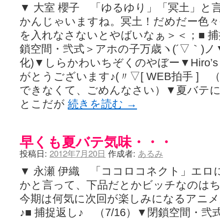
▼ 大室 櫻子 「ゆるゆり」「冥土」と
かんじゃいますね。冥土！だめだー色々
を入れなさないとやばいなぁ＞＜；■ 捕捉
鎖空間・弐式＞アホの子万歳ヽ(´▽｀)ノ▼
化)▼しらかわいちぞくのやぼー▼Hiro’s G
がとうございます♪(〃▽[ WEB拍手 ]
できなくて、ごめんなさい）▼夏バテ
とこだが
続きを読む
→
早くも夏バテ気味・・・
投稿日:
2012年7月20日
作成者:
あるみ
▼ 永瀬 伊織 「ココロコネクト」エロ
かと言って、下品だとかビッチなのは
今期は何気に次回が楽しみになるアニ
♪■ 捕捉返し♪ （7/16）▼閉鎖空間・