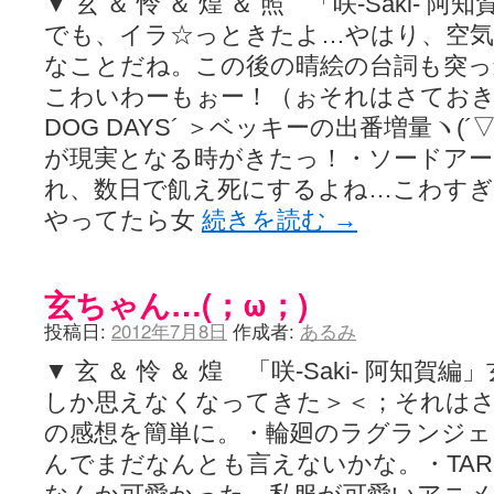
▼ 玄 ＆ 怜 ＆ 煌 ＆ 照 「咲-Saki-
でも、イラ☆っときたよ…やはり、空
なことだね。この後の晴絵の台詞も突っ
こわいわーもぉー！（ぉそれはさてお
DOG DAYS´ ＞ベッキーの出番増量ヽ(
が現実となる時がきたっ！・ソードアー
れ、数日で飢え死にするよね…こわすぎ
やってたら女
続きを読む
→
玄ちゃん…(；ω；)
投稿日:
2012年7月8日
作成者:
あるみ
▼ 玄 ＆ 怜 ＆ 煌 「咲-Saki- 阿知
しか思えなくなってきた＞＜；それは
の感想を簡単に。・輪廻のラグランジェ se
んでまだなんとも言えないかな。・TARI