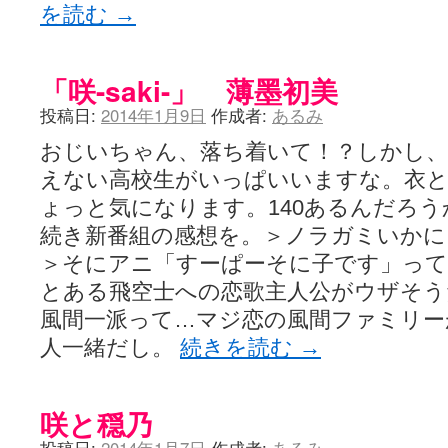
を読む
→
「咲-saki-」 薄墨初美
投稿日:
2014年1月9日
作成者:
あるみ
おじいちゃん、落ち着いて！？しかし、
えない高校生がいっぱいいますな。衣
ょっと気になります。140あるんだろ
続き新番組の感想を。＞ノラガミいかに
＞そにアニ「すーぱーそに子です」っ
とある飛空士への恋歌主人公がウザそう
風間一派って…マジ恋の風間ファミリー
人一緒だし。
続きを読む
→
咲と穏乃