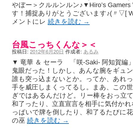
やぼー＞クルルンルン♪▼Hiro’s Gamers
す！捕捉ありがとうございます♪(〃▽[ W
メントにレ
続きを読む
→
台風こっちくんな＞＜
投稿日:
2012年6月20日
作成者:
あるみ
▼ 竜華 ＆ セーラ 「咲-Saki- 阿知
鬼眼だった！しかし、あんな腕をギュ
誰も突っ込まないとか。ってか、あれ
手を威圧しまくってるし。まあ、この世
ぎではあるんだけど。リー棒をおっ立
和了ったり、立直宣言を相手に気付かれ
っぱいで牌を倒したり、和了るたびに花
の巫
続きを読む
→