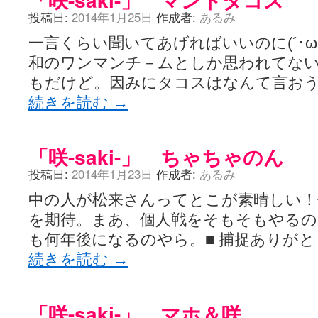
YUKARI / 【宥菫】 ＳＳ更新とお知らせ 【松実宥誕記念ＳＳ】
(13:
投稿日:
2014年1月25日
作成者:
あるみ
アルカ茄子 / 戒能物怪録 キングとはいったい誰なのか？
(15:24)
竹ブログ - 咲-Saki- / 【咲-Saki-】ゲームが待ち遠しい件
(05:44)
一言くらい聞いてあげればいいのに(´･ω
SSSSS(-saki-しゃーぷしゅーとしょーとすとーりー) - 咲-saki-
せのたけくらべ - 咲-Saki- / 咲さんのやり方で就活をやってみよう
(03:5
和のワンマンチ－ムとしか思われてな
咏-Uta-ブログ編 - 咲-Saki- / 黄色い封筒が届いた(・∀・)
(12:30)
もだけど。因みにタコスはなんて言お
チャウチャウちゃうんちゃうん - 咲-Saki- / 吉野の千本桜を見に行きました(2
気分次第。 - 咲-Saki- / シノハユ 第3巻 感想
(07:42)
続きを読む
→
あこしず日和！ - 咲-Saki- / 咲-Saki-阿知賀編Blu-rayBOX 購入
(01:00)
ニワカ王者 / 【アニメ記事】咲-Saki- 立先生のコメントを取り上げる
のよーなのよー - 咲-Saki- / 咲十夜 第四夜
(11:00)
「咲-saki-」 ちゃちゃのん
Yaranakya » 咲-Saki- / 国際最萌リーグは園城寺怜ちゃんに一票を入
おもちがなくてもだいじょうぶ / 咲と照の確執【プリン】
(16:10)
投稿日:
2014年1月23日
作成者:
あるみ
咲-Saki-の舞台が特定されたら、行くしかないでしょ / ブログを引っ
りりーがーる（仮） / 虎姫 カラオケ編っぽい小ネタ
(10:29)
中の人が松来さんってとこが素晴しい！
洋榎-youka- / お知らせ
(11:19)
を期待。まあ、個人戦をそもそもやる
おっきするー咲ブログ / side-A VS side-B 野球対決
(10:30)
フリテンリーチで流して / 姫松高校についてのいくらかの考察
(09:03)
も何年後になるのやら。■ 捕捉ありが
オレのぞん / 咲さんのお誕生日です （ギリギリ）
(14:58)
続きを読む
→
飛鳥の巣 - 咲-Saki- / 咲キャラがギタリストだったら...【風越編】
(15:06
遊び半分 / もうすぐ８月も終わり
(16:03)
咲-Saki-ほんだし / 咲-Saki- 第128局 「涼風」 感想
(11:54)
咲-Saki-麻雀録 / 台風に強そうな咲キャラ
(05:45)
「咲-saki-」 マホ＆咲
君の友達。 / マイ・フェア・レディ
(12:49)