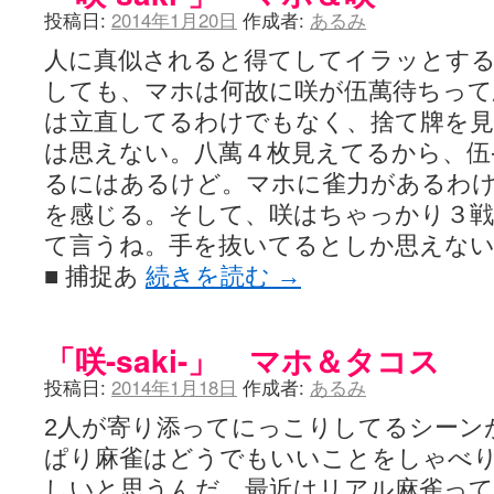
ぽっこぬ / 咲絵ログ2
(15:21)
投稿日:
2014年1月20日
作成者:
あるみ
妄言郷 / 咲-Saki- 第129局「契機」感想
(16:01)
咲-Saki-のてきとう考察 - 咲-Saki- / 記事紹介：書け麻に参加でさ
人に真似されると得てしてイラッとす
嶺上かいほー - 咲-saki- / (7/1日分)dreamscapeが更新していました
(14:
しても、マホは何故に咲が伍萬待ちって
アニメを見ながらダラダラと就活をする - 咲-saki- / はるたんイェイ(≧∇≦
は立直してるわけでもなく、捨て牌を見
白い物置 / 咲-Saki- Best Album ～Anthology～を買いました
(00:24)
らぎこのだらだら日記帳 - 咲 -saki- / 咲アンテナ杯お疲れ様でした(半ギ
は思えない。八萬４枚見えてるから、伍
考える凡人 / [咲-Saki-]姉帯豊音の能力考察―暦占という仮説―
(04:47)
るにはあるけど。マホに雀力があるわ
まいるーむ / よく分かる、有珠山高校！（キャラについてひたすら語る
プンスコ！ 野依日和！ - 咲-Saki- / 小蒔「渚のあわあわダブリィレ
を感じる。そして、咲はちゃっかり３戦
Ethanの色々ゆるじゃん不敗神話 - 咲-Saki- / 哲学的に考えてみる園
て言うね。手を抜いてるとしか思えな
幸咲良し / コメ返しその他
(08:27)
咲の仮blog / 和ちゃん
(12:02)
■ 捕捉あ
続きを読む
→
もれ日和 / 一ちゃんのフィギュアと聞いたので
(08:30)
読んだらそのままトイレで流して / 【今週の末原ちゃん】咲-Saki- 全
世紀末麻雀ブログ-じゃんキチ！ / 【咲-saki-】穏乃の良さを俺が「あ」か
「咲-saki-」 マホ＆タコス
すばらな人生 / 全国編終了！ ところで、すばら先輩はどれくらい出
ハッちゃんの四喜和 - 咲-Saki- / 咲-Saki-全国編 第13話 最終回かぁ
投稿日:
2014年1月18日
作成者:
あるみ
音楽と、人生と、 咲-saki-と。 - 咲-Saki- / こっそり休止、こっそり
ぐりーん哩 - 咲-Saki- / ネリー「ネリーはお金が要るの」
(15:00)
2人が寄り添ってにっこりしてるシーン
花鳥風月 - 咲-Saki- / やえたんイェイ～
(06:09)
電波天文学 - 咲-Saki- / BOOTH
ぱり麻雀はどうでもいいことをしゃべ
(15:19)
Powered by livedoor 相互RSS
しいと思うんだ。最近はリアル麻雀っ