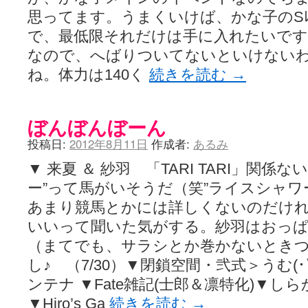
思ってます。うまくいけば、かな子のSﾚ
で、最低限それだけは手に入れたいで
なので、へばりついてないといけない
ね。体力は140く
続きを読む
→
ぼんぼんぼーん
投稿日:
2012年8月11日
作成者:
あるみ
▼ 来夏 ＆ 紗羽 「TARI TARI」関係
ー”って馬がいそうだ（笑”ライスシャワ
あまり競馬とかには詳しくないのだけ
いいって聞いた気がする。紗羽はおっ
（まてでも、サラシとか巻かないときつ
し♪ （7/30）▼閉鎖空間・弐式＞うむ(･▽
ンテナ ▼Fate雑記(士郎＆凛特化)▼
▼Hiro’s Ga
続きを読む
→