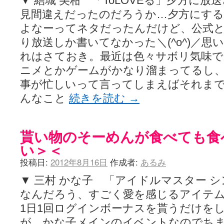
▼ 結城 美柑 「ToLOVEる」夕方に
見間違えだったのだろうか…夕方にす
よなーってネタだったんだけど、公式と
り放送しか書いてなかった＼(^o^)／
れはさておき。最近は色々サボリ気味
ニメとかゲームがかなり溜まってるし
事が忙しいって言ってしまえばそれま
んなこと
続きを読む
→
貰い物のそーめんが食べても食
い＞＜
投稿日:
2012年8月16日
作成者:
あるみ
▼ 三村 かな子 「アイドルマスター 
なんだろう、すごく愛を感じるアイテ
1日1回ログインボーナスを貰うだけを
が、かな子メインのイベントなのでち