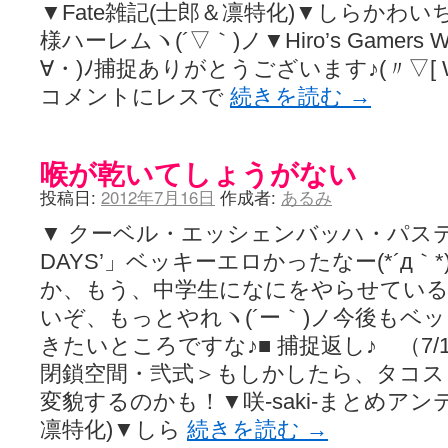
▼Fate雑記(士郎＆凛特化)▼しらかわ
様ハーレムヽ(´▽｀)ノ▼Hiro’s Gamers 
∀・)ﾉ捕捉ありがとうございます♪(〃▽[ 
コメントにレスで
続きを読む
→
喉が乾いてしょうがない
投稿日:
2012年7月16日
作成者:
あるみ
▼ クーベル・エッシェンバッハ・パス
DAYS’」ベッキーエロかったなー(*´д
か、もう、中学生になにをやらせてい
いぞ、もっとやれヽ(´ー｀)ノ今後もベ
きたいところですな♪■ 捕捉返し♪ （7
閉鎖空間・弐式＞もしかしたら、タコス
変貌するのかも！▼咲-saki-まとめアンテ
凛特化)▼しら
続きを読む
→