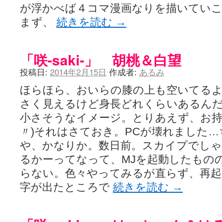
咲-Saki- | にゅいのって / 咲-Saki-臨時アンテナ
(11:50)
が浮かべば４コマ漫画なりを描いてい
咲-Saki-ブログ！～麻雀下手でも咲が好き～ / ブログ名変更のお知らせ
まず、
続きを読む
→
嶺上航路 / ドラフト前日なので中日ドラゴンズのドラフト指名を予想
音を奏でて花が咲く - 咲-Saki- / 浩子「…あっ分かった 恐らくそう
一萬人の麓路() - 咲-Saki- / 咲-Saki- 第193局[竜王] ドラゴンの王と
from A to K / [咲-saki-][麻雀ゲーム]【ゲーム】セガのMJシリーズで2
「咲-saki-」 胡桃＆白望
紺フェス - 咲-Saki- / 【越谷SS】とろけそうな日
(15:31)
ユズポニッキ - 咲-Saki- / ☆ #咲実写 ☆告知☆オンライン上映会☆ 
投稿日:
2014年2月15日
作成者:
あるみ
ああ、あの牌？ - 咲-Saki- / シノハユ菰沢中関連(江津・大田)の登場舞
ほらほら、おいらの膝の上も空いてる
宮守大好き帳 / 告知
(13:04)
麻雀アニメ＆麻雀ゲームあれこれ / 厄介な相手だよ！ あんたは……！！ 
さく見えるけど身長どれくらいあるん
ばるのまーじゃん日和 - 咲-saki- / クリスマス！！そして…
(10:28)
小さそうなイメージ。とりあえず、お持
咲めも！ / ニワチョコ、尊い。
(04:23)
ＳＳＳ（咲ＳＳ）感想ブログ / 【SSS】憩 -Kei- 全国編第２２局『流局
〃)それはさておき。PCが壊れました
ひまじんひまんじ / 読書の秋、と言います故
(08:00)
や、かなりか。数日前。スカイプでし
煌-Subara- - 咲-saki- / シノハユ感想
(13:19)
SYNTH 2006 - 咲 -Saki- / 阿知賀編をドヤ顔に着目しながらまたま
るかーってなって、MJを起動したもの
かえんだん - 咲-Saki- / 朱里「そげなこつ私がやっておきますから
らない。色々やってみるが直らず、再起
Saki-1 グランプリ ～咲ワン～ / しわが誕生することは老化現象だと
木と木と木 - 咲-saki- / 新道寺の本
(00:00)
字が出たところで
続きを読む
→
ヤンデレ・狂気の百合SSブログ / 【咲-Saki-SS：久咲】そして私
迷子の坊やのみちくさ日記 / 【連載感想】宮永照についてのあれこれ
(
私的素敵ジャンク / [咲-Saki-] 咲-Saki-第168局［端緒］感想
(16:58)
麻雀自由帳 - 咲-Saki- / 咲-Saki-第168局[端緒]感想 照-Teru- 