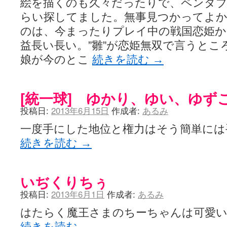
絵を描くのも久々だったりで、ペンタブ
らい探してました。無事見つかってよ
のは、今まったりプレイ中の戦国恋姫から
益長い長い。”雛”が恋姫無双で言うとこ
娘が今のとこ
続きを読む
→
[統一球] ゆかり、ゆい、ゆず
投稿日:
2013年6月15日
作成者:
あるみ
一度手にした地位と権力はそう簡単には
続きを読む
→
いぢくりちぅ
投稿日:
2013年6月1日
作成者:
あるみ
はたらく魔王さまのちーちゃんは可愛
続きを読む
→