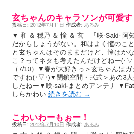
玄ちゃんのキャラソンが可愛すぎる
投稿日:
2012年7月11日
作成者:
あるみ
▼ 和 ＆ 穏乃 ＆ 憧 ＆ 玄 「咲-Saki
だからしょうがない。和はよく憧のこ
と玄ちゃんはそのままだけど、憧はか
こ？ってネタも考えたんだけどねー(･▽･
（7/10）▼春が大好きっ＞玄ちゃんは
ですね(･▽･)▼閉鎖空間・弐式＞あの
したねー▼咲-saki-まとめアンテナ ▼Fa
しらかわい
続きを読む
→
こわいわーもぉー！
投稿日:
2012年7月10日
作成者:
あるみ