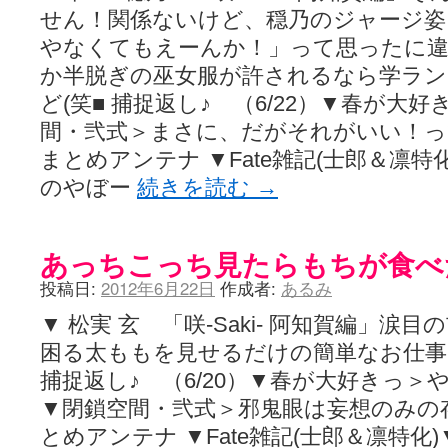
せん！関係ないけど、穏乃のジャージ姿
やなくてもえーんか！」って思ったに
か半脱ぎの巫女服が許されるなら学ラ
ど(笑■ 捕捉返し♪ （6/22）▼春が大好
間・弐式＞まさに、だがそれがいい！って娘
まとめアンテナ ▼Fate雑記(士郎＆凛
のやぼー
続きを読む
→
あっちこっち見たらもちが食べ
投稿日:
2012年6月22日
作成者:
あるみ
▼ 松実 玄 「咲-Saki- 阿知賀編」
困る太ももを見せるだけの簡単なお仕事
捕捉返し♪ （6/20）▼春が大好きっ＞
▼閉鎖空間・弐式＞邪鬼眼は妄想のみの存在か
とめアンテナ ▼Fate雑記(士郎＆凛特