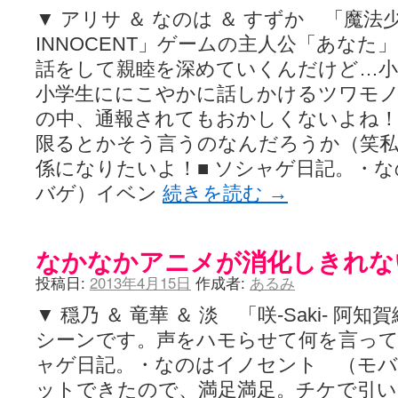
▼ アリサ ＆ なのは ＆ すずか 「魔
INNOCENT」ゲームの主人公「あな
話をして親睦を深めていくんだけど…小
小学生ににこやかに話しかけるツワモ
の中、通報されてもおかしくないよね
限るとかそう言うのなんだろうか（笑
係になりたいよ！■ ソシャゲ日記。・
バゲ）イベン
続きを読む
→
なかなかアニメが消化しきれな
投稿日:
2013年4月15日
作成者:
あるみ
▼ 穏乃 ＆ 竜華 ＆ 淡 「咲-Saki- 阿
シーンです。声をハモらせて何を言って
ャゲ日記。・なのはイノセント （モバ
ットできたので、満足満足。チケで引