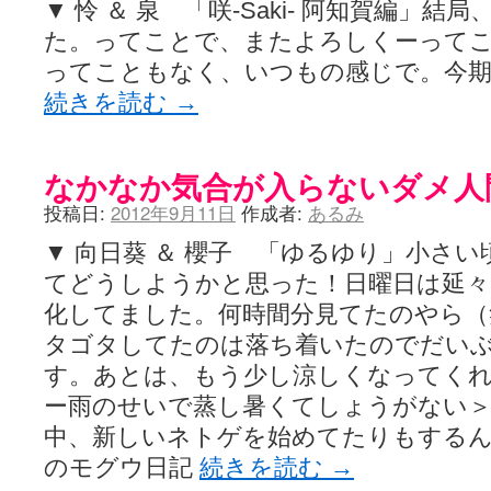
▼ 怜 ＆ 泉 「咲-Saki- 阿知賀編」
た。ってことで、またよろしくーって
ってこともなく、いつもの感じで。今
続きを読む
→
なかなか気合が入らないダメ人
投稿日:
2012年9月11日
作成者:
あるみ
▼ 向日葵 ＆ 櫻子 「ゆるゆり」小さ
てどうしようかと思った！日曜日は延
化してました。何時間分見てたのやら（
タゴタしてたのは落ち着いたのでだい
す。あとは、もう少し涼しくなってく
ー雨のせいで蒸し暑くてしょうがない＞
中、新しいネトゲを始めてたりもする
のモグウ日記
続きを読む
→