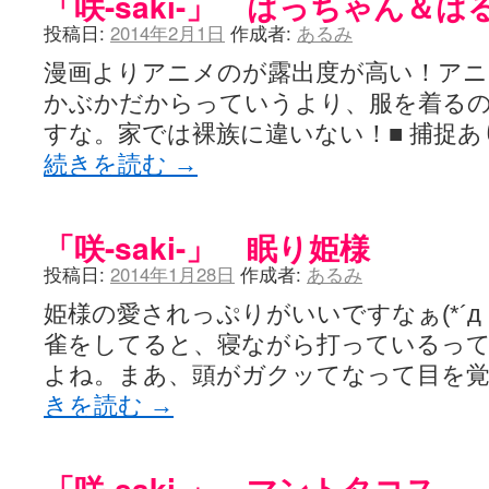
「咲-saki-」 はっちゃん＆は
LAT. 39°20' N - 咲-Saki- / 永水航路 3 - 霧島の姫は、深山幽谷
投稿日:
2014年2月1日
作成者:
あるみ
エトピリカ!! - 咲-saki- / 咲-Saki-16巻 シノハユ7巻表紙予想
(11:05)
ニワカSakiファンの部屋 - 咲-Saki- / 咲の実写化について（再）
(15:15)
漫画よりアニメのが露出度が高い！アニ
低姿勢ニワカの麻雀 / マイナーカップリングSS感想
(07:31)
かぶかだからっていうより、服を着る
Hinamado blog - 咲-Saki- / リハビリテーション
(04:56)
咲ワン・neo[仮] / 私事。
(01:19)
すな。家では裸族に違いない！■ 捕捉
EL HOLAZO - 咲-Saki- / 吉野から上り方面の帰り道、亀山JCT-四日
続きを読む
→
何の変哲もない咲の地名紹介 / 小鍛治さんが通っていた小学校 茨城
咲-Saki-.長野編をにょろんと見てみるブログ - 咲-Saki- / 第143局[応変]
まったり咲SS他ブログ - 咲-Saki- / 照と洋榎のANN第9回
(09:00)
咲-Saki-カツゲン備忘録 / 咲-Saki-154局 【奮起】 マジかー！
(13:30)
「咲-saki-」 眠り姫様
百合っぽいぶろぐ - 咲-Saki- / シノハユ the down of age 5巻
(06:32)
あかどる日和 - 咲-saki- / 【今回は考察ではなく】原村和-のどっ
投稿日:
2014年1月28日
作成者:
あるみ
妥当麻雀界ブログ / コミックマーケット８９に参加します
(11:00)
咲-saki-速報 / 一時休止のお知らせ
(08:26)
姫様の愛されっぷりがいいですなぁ(*´д
ふわふわな記憶 / 1
(16:20)
雀をしてると、寝ながら打っているっ
咲っ考 / 何故咲は大将で、照は先鋒なのか？
(15:20)
Danas je lep dan. / [咲-Saki-]もしインターハイのルールが鷲巣麻雀
よね。まあ、頭がガクッてなって目を
ぴゅーく☆すてっぷ - 咲-Saki- / ブログ終了のお知らせ
(12:51)
きを読む
→
What You Mean ? - 咲-Saki- / 第2回清澄エリア聖地巡礼ツアーレポート
左を向いて » 咲-saki- / 【シノハユ】第26話「一別以来」/咲日和・阿知賀
primary colors / 久誕イエ～～～～～～イ！！！！！！
(10:16)
乱れ雪月花 - 咲-Saki- / ブログ終了のお知らせ：今までありがとうご
「咲-saki-」 マントタコス