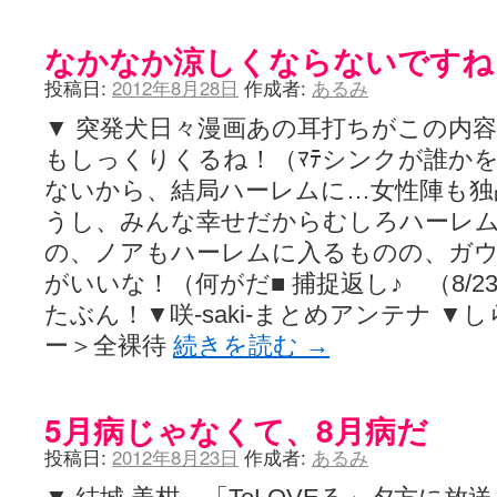
なかなか涼しくならないですね
投稿日:
2012年8月28日
作成者:
あるみ
▼ 突発犬日々漫画あの耳打ちがこの内
もしっくりくるね！（ﾏﾃシンクが誰か
ないから、結局ハーレムに…女性陣も独
うし、みんな幸せだからむしろハーレ
の、ノアもハーレムに入るものの、ガウ
がいいな！（何がだ■ 捕捉返し♪ （8/
たぶん！▼咲-saki-まとめアンテナ 
ー＞全裸待
続きを読む
→
5月病じゃなくて、8月病だ
投稿日:
2012年8月23日
作成者:
あるみ