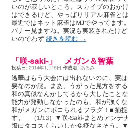
いのが寂しいところ。スカイプのおか
はできるけど、やっぱりリアル麻雀と
最近ではネット麻雀はMJでやってます
バナー見ますね。実況も実装されたけど
いのでわず
続きを読む
→
「咲-saki-」 メガン＆智葉
投稿日:
2014年1月15日
作成者:
あるみ
透華はもう大会には出れないのに、実は
要なのか謎。まあ、うがった見方をする
和の真似なんかしてるから大したこと
能力が発動しなかったのも、和が強く
和がメガンにボコられるフラグ！■ 捕
す。 （1/13）▼咲-Saki-まとめア
際はタコスくらいしか免疫なさそう。