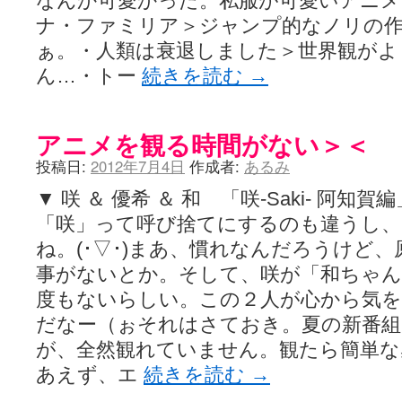
なんか可愛かった。私服が可愛いアニメ
ナ・ファミリア＞ジャンプ的なノリの
ぁ。・人類は衰退しました＞世界観がよ
ん…・トー
続きを読む
→
アニメを観る時間がない＞＜
投稿日:
2012年7月4日
作成者:
あるみ
▼ 咲 ＆ 優希 ＆ 和 「咲-Saki- 阿
「咲」って呼び捨てにするのも違うし、
ね。(･▽･)まあ、慣れなんだろうけど
事がないとか。そして、咲が「和ちゃん
度もないらしい。この２人が心から気
だなー（ぉそれはさておき。夏の新番組
が、全然観れていません。観たら簡単な
あえず、エ
続きを読む
→