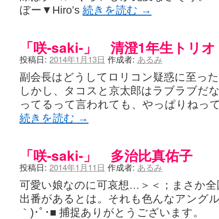
ぼー▼Hiro’s
続きを読む
→
「咲-saki-」 清澄1年生トリオ
投稿日:
2014年1月13日
作成者:
あるみ
副会長はどうしてロリコン疑惑に至っ
しかし、タコスと京太郎はラブラブだ
ってるって言われても、やっぱりねって
続きを読む
→
「咲-saki-」 多治比真佑子
投稿日:
2014年1月11日
作成者:
あるみ
可愛い娘なのに可哀想…＞＜；まさか全
出番があるとは。それも色んなアングルで
｀)･ﾟ･■ 捕捉ありがとうございます。 （1