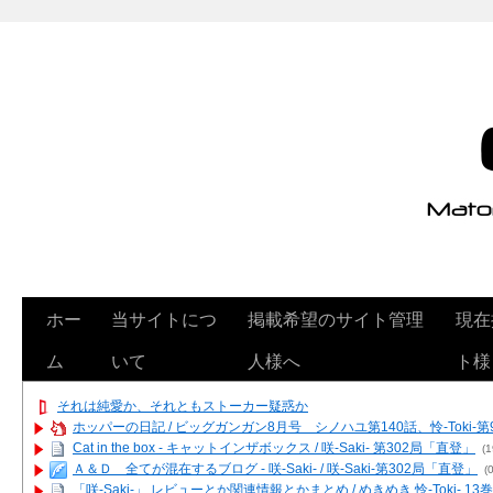
ホー
当サイトにつ
掲載希望のサイト管理
現在
ム
いて
人様へ
ト様
それは純愛か、それともストーカー疑惑か
ホッパーの日記 / ビッグガンガン8月号 シノハユ第140話、怜-Toki-
Cat in the box - キャットインザボックス / 咲-Saki- 第302局「直登」
(1
Ａ＆Ｄ 全てが混在するブログ - 咲-Saki- / 咲-Saki-第302局「直登」
(0
「咲-Saki-」 レビューとか関連情報とかまとめ / めきめき 怜-Toki- 1