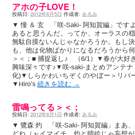
アホの子LOVE！
投稿日:
2012年6月5日
作成者:
あるみ
▼ 憧 ＆ 玄 「咲-Saki- 阿知賀編」
あると思うんだ。ってか、オーラスの
無駄自摸ないんじゃなかろうか。もし
も、他は化物ばかりになるだろうから
＞＜；■ 捕捉返し♪ （6/1）▼春が大
興味深々です♪▼咲-saki-まとめアンテナ 
化)▼しらかわいちぞくのやぼー＞リバ
▼Hiro’s
続きを読む
→
雷鳴ってる＞＜；
投稿日:
2012年6月1日
作成者:
あるみ
▼ 鷺森 灼 「咲-Saki- 阿知賀編」
どね（ぉイマイチ、灼と晴絵じゃ妄想