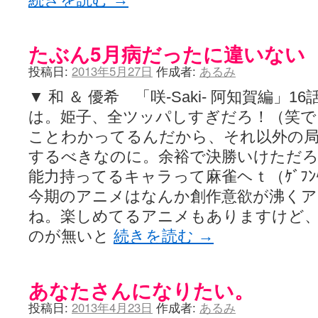
たぶん5月病だったに違いない
投稿日:
2013年5月27日
作成者:
あるみ
▼ 和 ＆ 優希 「咲-Saki- 阿知賀編
は。姫子、全ツッパしすぎだろ！（笑で
ことわかってるんだから、それ以外の
するべきなのに。余裕で決勝いけただ
能力持ってるキャラって麻雀ヘｔ（ｹﾞﾌﾝ
今期のアニメはなんか創作意欲が沸く
ね。楽しめてるアニメもありますけど
のが無いと
続きを読む
→
あなたさんになりたい。
投稿日:
2013年4月23日
作成者:
あるみ