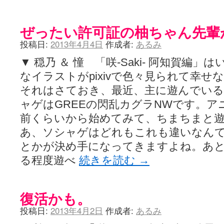
ぜったい許可証の柚ちゃん先輩
投稿日:
2013年4月4日
作成者:
あるみ
▼ 穏乃 ＆ 憧 「咲-Saki- 阿知賀編
なイラストがpixivで色々見られて幸
それはさておき、最近、主に遊んでい
ャゲはGREEの閃乱カグラNWです。
前くらいから始めてみて、ちまちまと
あ、ソシャゲはどれもこれも違いなん
とかが決め手になってきますよね。あ
る程度遊べ
続きを読む
→
復活かも。
投稿日:
2013年4月2日
作成者:
あるみ