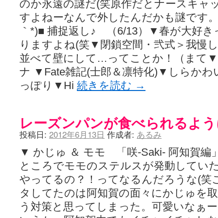
のか永遠の謎だ(笑原作だとナースキャ
すよねーなんで外したんだかも謎です。う
｀*)■ 捕捉返し♪ （6/13）▼春が大
りますよね(笑▼閉鎖空間・弐式＞我慢
並べて壁にして…ってことか！（まて▼咲-
ナ ▼Fate雑記(士郎＆凛特化)▼しら
っぽり▼Hi
続きを読む
→
レーズンパンが食べられるよう
投稿日:
2012年6月13日
作成者:
あるみ
▼ かじゅ ＆ モモ 「咲-Saki- 阿知
ところでモモのステルスが発動してい
やってるの？！ってなるんだろうな(笑
タしてたのは阿知賀の面々にかじゅを
う対策と思ってしまった。可愛いなぁーモモ