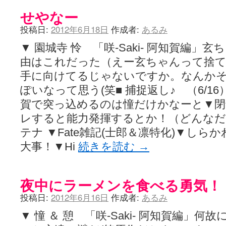
せやなー
投稿日:
2012年6月18日
作成者:
あるみ
▼ 園城寺 怜 「咲-Saki- 阿知賀編
由はこれだった（えー玄ちゃんって捨て
手に向けてるじゃないですか。なんか
ぽいなって思う(笑■ 捕捉返し♪ （6/1
賀で突っ込めるのは憧だけかなーと▼閉
レすると能力発揮するとか！（どんなだ▼咲
テナ ▼Fate雑記(士郎＆凛特化)▼し
大事！▼Hi
続きを読む
→
夜中にラーメンを食べる勇気！
投稿日:
2012年6月16日
作成者:
あるみ
▼ 憧 ＆ 憩 「咲-Saki- 阿知賀編」