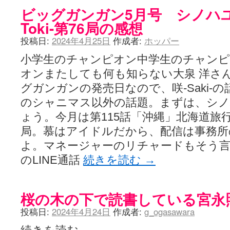
LAT. 39°20' N - 咲-Saki- / 永水航路 3 - 霧島の姫は、深山幽谷
ビッグガンガン5月号 シノハユ
エトピリカ!! - 咲-saki- / 咲-Saki-16巻 シノハユ7巻表紙予想
(11:05)
Toki-第76局の感想
ニワカSakiファンの部屋 - 咲-Saki- / 咲の実写化について（再）
(15:15)
低姿勢ニワカの麻雀 / マイナーカップリングSS感想
(07:31)
投稿日:
2024年4月25日
作成者:
ホッパー
Hinamado blog - 咲-Saki- / リハビリテーション
(04:56)
咲ワン・neo[仮] / 私事。
小学生のチャンピオン中学生のチャン
(01:19)
EL HOLAZO - 咲-Saki- / 吉野から上り方面の帰り道、亀山JCT-四日
オンまたしても何も知らない大泉 洋さん
何の変哲もない咲の地名紹介 / 小鍛治さんが通っていた小学校 茨城
咲-Saki-.長野編をにょろんと見てみるブログ - 咲-Saki- / 第143局[応変]
グガンガンの発売日なので、咲-Saki-
まったり咲SS他ブログ - 咲-Saki- / 照と洋榎のANN第9回
(09:00)
のシャニマス以外の話題。まずは、シ
咲-Saki-カツゲン備忘録 / 咲-Saki-154局 【奮起】 マジかー！
(13:30)
ょう。今月は第115話「沖縄」北海道旅
百合っぽいぶろぐ - 咲-Saki- / シノハユ the down of age 5巻
(06:32)
あかどる日和 - 咲-saki- / 【今回は考察ではなく】原村和-のどっ
局。慕はアイドルだから、配信は事務所
妥当麻雀界ブログ / コミックマーケット８９に参加します
(11:00)
よ。マネージャーのリチャードもそう
咲-saki-速報 / 一時休止のお知らせ
(08:26)
ふわふわな記憶 / 1
(16:20)
のLINE通話
続きを読む
→
咲っ考 / 何故咲は大将で、照は先鋒なのか？
(15:20)
Danas je lep dan. / [咲-Saki-]もしインターハイのルールが鷲巣麻雀
ぴゅーく☆すてっぷ - 咲-Saki- / ブログ終了のお知らせ
(12:51)
桜の木の下で読書している宮永
What You Mean ? - 咲-Saki- / 第2回清澄エリア聖地巡礼ツアーレポート
左を向いて » 咲-saki- / 【シノハユ】第26話「一別以来」/咲日和・阿知賀
投稿日:
2024年4月24日
作成者:
g_ogasawara
primary colors / 久誕イエ～～～～～～イ！！！！！！
(10:16)
乱れ雪月花 - 咲-Saki- / ブログ終了のお知らせ：今までありがとうご