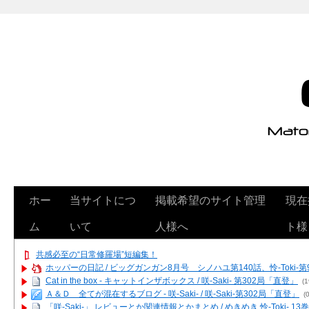
ホー
当サイトにつ
掲載希望のサイト管理
現在
ム
いて
人様へ
ト様
共感必至の“日常修羅場”短編集！
ホッパーの日記 / ビッグガンガン8月号 シノハユ第140話、怜-Toki-
Cat in the box - キャットインザボックス / 咲-Saki- 第302局「直登」
(1
Ａ＆Ｄ 全てが混在するブログ - 咲-Saki- / 咲-Saki-第302局「直登」
(0
「咲-Saki-」 レビューとか関連情報とかまとめ / めきめき 怜-Toki- 1