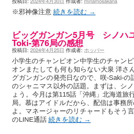
投稿日:
2024年4月30日
作成者:
minamosakana
咲-Saki- | にゅいのって / 咲-Saki-臨時アンテナ
(11:50)
咲-Saki-ブログ！～麻雀下手でも咲が好き～ / ブログ名変更のお知らせ
※邪神像注意
続きを読む
→
嶺上航路 / ドラフト前日なので中日ドラゴンズのドラフト指名を予想
音を奏でて花が咲く - 咲-Saki- / 浩子「…あっ分かった 恐らくそう
一萬人の麓路() - 咲-Saki- / 咲-Saki- 第193局[竜王] ドラゴンの王と
from A to K / [咲-saki-][麻雀ゲーム]【ゲーム】セガのMJシリーズで2
ビッグガンガン5月号 シノハユ
紺フェス - 咲-Saki- / 【越谷SS】とろけそうな日
(15:31)
Toki-第76局の感想
ユズポニッキ - 咲-Saki- / ☆ #咲実写 ☆告知☆オンライン上映会☆ 
ああ、あの牌？ - 咲-Saki- / シノハユ菰沢中関連(江津・大田)の登場舞
投稿日:
2024年4月25日
作成者:
ホッパー
宮守大好き帳 / 告知
(13:04)
麻雀アニメ＆麻雀ゲームあれこれ / 厄介な相手だよ！ あんたは……！！ 
小学生のチャンピオン中学生のチャン
ばるのまーじゃん日和 - 咲-saki- / クリスマス！！そして…
(10:28)
オンまたしても何も知らない大泉 洋さん
咲めも！ / ニワチョコ、尊い。
(04:23)
ＳＳＳ（咲ＳＳ）感想ブログ / 【SSS】憩 -Kei- 全国編第２２局『流局
グガンガンの発売日なので、咲-Saki-
ひまじんひまんじ / 読書の秋、と言います故
(08:00)
のシャニマス以外の話題。まずは、シ
煌-Subara- - 咲-saki- / シノハユ感想
(13:19)
SYNTH 2006 - 咲 -Saki- / 阿知賀編をドヤ顔に着目しながらまたま
ょう。今月は第115話「沖縄」北海道旅
かえんだん - 咲-Saki- / 朱里「そげなこつ私がやっておきますから
局。慕はアイドルだから、配信は事務所
Saki-1 グランプリ ～咲ワン～ / しわが誕生することは老化現象だと
よ。マネージャーのリチャードもそう
木と木と木 - 咲-saki- / 新道寺の本
(00:00)
ヤンデレ・狂気の百合SSブログ / 【咲-Saki-SS：久咲】そして私
のLINE通話
続きを読む
→
迷子の坊やのみちくさ日記 / 【連載感想】宮永照についてのあれこれ
(
私的素敵ジャンク / [咲-Saki-] 咲-Saki-第168局［端緒］感想
(16:58)
麻雀自由帳 - 咲-Saki- / 咲-Saki-第168局[端緒]感想 照-Teru- 