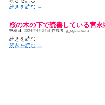
続きを読む
YUKARI / 【宥菫】 ＳＳ更新とお知らせ 【松実宥誕記念ＳＳ】
(13:
アルカ茄子 / 戒能物怪録 キングとはいったい誰なのか？
続きを読む
→
(15:24)
竹ブログ - 咲-Saki- / 【咲-Saki-】ゲームが待ち遠しい件
(05:44)
SSSSS(-saki-しゃーぷしゅーとしょーとすとーりー) - 咲-saki-
せのたけくらべ - 咲-Saki- / 咲さんのやり方で就活をやってみよう
(03:5
桜の木の下で読書している宮永
咏-Uta-ブログ編 - 咲-Saki- / 黄色い封筒が届いた(・∀・)
(12:30)
チャウチャウちゃうんちゃうん - 咲-Saki- / 吉野の千本桜を見に行きました(2
投稿日:
2024年4月24日
作成者:
g_ogasawara
気分次第。 - 咲-Saki- / シノハユ 第3巻 感想
(07:42)
あこしず日和！ - 咲-Saki- / 咲-Saki-阿知賀編Blu-rayBOX 購入
(01:00)
続きを読む
ニワカ王者 / 【アニメ記事】咲-Saki- 立先生のコメントを取り上げる
続きを読む
→
のよーなのよー - 咲-Saki- / 咲十夜 第四夜
(11:00)
Yaranakya » 咲-Saki- / 国際最萌リーグは園城寺怜ちゃんに一票を入
おもちがなくてもだいじょうぶ / 咲と照の確執【プリン】
(16:10)
咲-Saki-の舞台が特定されたら、行くしかないでしょ / ブログを引っ
りりーがーる（仮） / 虎姫 カラオケ編っぽい小ネタ
(10:29)
洋榎-youka- / お知らせ
(11:19)
おっきするー咲ブログ / side-A VS side-B 野球対決
(10:30)
フリテンリーチで流して / 姫松高校についてのいくらかの考察
(09:03)
オレのぞん / 咲さんのお誕生日です （ギリギリ）
(14:58)
飛鳥の巣 - 咲-Saki- / 咲キャラがギタリストだったら...【風越編】
(15:06
遊び半分 / もうすぐ８月も終わり
(16:03)
咲-Saki-ほんだし / 咲-Saki- 第128局 「涼風」 感想
(11:54)
咲-Saki-麻雀録 / 台風に強そうな咲キャラ
(05:45)
君の友達。 / マイ・フェア・レディ
(12:49)