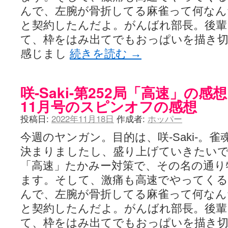
ぽっこぬ / 咲絵ログ2
(15:21)
んで、左腕が骨折してる麻雀って何なん
妄言郷 / 咲-Saki- 第129局「契機」感想
(16:01)
と契約したんだよ。がんばれ部長。後輩
咲-Saki-のてきとう考察 - 咲-Saki- / 記事紹介：書け麻に参加でさ
嶺上かいほー - 咲-saki- / (7/1日分)dreamscapeが更新していました
(14:
て、枠をはみ出てでもおっぱいを描き
アニメを見ながらダラダラと就活をする - 咲-saki- / はるたんイェイ(≧∇≦
感じまし
続きを読む
→
白い物置 / 咲-Saki- Best Album ～Anthology～を買いました
(00:24)
らぎこのだらだら日記帳 - 咲 -saki- / 咲アンテナ杯お疲れ様でした(半ギ
考える凡人 / [咲-Saki-]姉帯豊音の能力考察―暦占という仮説―
(04:47)
まいるーむ / よく分かる、有珠山高校！（キャラについてひたすら語る
咲-Saki-第252局「高速」の
プンスコ！ 野依日和！ - 咲-Saki- / 小蒔「渚のあわあわダブリィレ
11月号のスピンオフの感想
Ethanの色々ゆるじゃん不敗神話 - 咲-Saki- / 哲学的に考えてみる園
幸咲良し / コメ返しその他
(08:27)
投稿日:
2022年11月18日
作成者:
ホッパー
咲の仮blog / 和ちゃん
(12:02)
もれ日和 / 一ちゃんのフィギュアと聞いたので
(08:30)
今週のヤンガン。目的は、咲-Saki-。
読んだらそのままトイレで流して / 【今週の末原ちゃん】咲-Saki- 全
決まりましたし、盛り上げていきたいで
世紀末麻雀ブログ-じゃんキチ！ / 【咲-saki-】穏乃の良さを俺が「あ」か
すばらな人生 / 全国編終了！ ところで、すばら先輩はどれくらい出
「高速」たかみー対策で、その名の通り
ハッちゃんの四喜和 - 咲-Saki- / 咲-Saki-全国編 第13話 最終回かぁ
ます。そして、激痛も高速でやってくる
音楽と、人生と、 咲-saki-と。 - 咲-Saki- / こっそり休止、こっそり
ぐりーん哩 - 咲-Saki- / ネリー「ネリーはお金が要るの」
(15:00)
んで、左腕が骨折してる麻雀って何なん
花鳥風月 - 咲-Saki- / やえたんイェイ～
(06:09)
と契約したんだよ。がんばれ部長。後輩
電波天文学 - 咲-Saki- / BOOTH
(15:19)
て、枠をはみ出てでもおっぱいを描き
Powered by livedoor 相互RSS