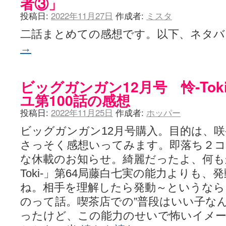
者③」
咲-Saki- | にゅいのって / 咲-Saki-臨時アンテナ
(11:50)
咲-Saki-ブログ！～麻雀下手でも咲が好き～ / ブログ名変更のお知らせ
投稿日:
2022年11月27日
作成者:
ミスタ
嶺上航路 / ドラフト前日なので中日ドラゴンズのドラフト指名を予想
二話まとめての感想です。以下、ネタ
音を奏でて花が咲く - 咲-Saki- / 浩子「…あっ分かった 恐らくそう
一萬人の麓路() - 咲-Saki- / 咲-Saki- 第193局[竜王] ドラゴンの王と
→
from A to K / [咲-saki-][麻雀ゲーム]【ゲーム】セガのMJシリーズで2
紺フェス - 咲-Saki- / 【越谷SS】とろけそうな日
(15:31)
ユズポニッキ - 咲-Saki- / ☆ #咲実写 ☆告知☆オンライン上映会☆ 
ああ、あの牌？ - 咲-Saki- / シノハユ菰沢中関連(江津・大田)の登場舞
ビッグガンガン12月号 怜-Tok
宮守大好き帳 / 告知
(13:04)
ユ第100話の感想
麻雀アニメ＆麻雀ゲームあれこれ / 厄介な相手だよ！ あんたは……！！ 
ばるのまーじゃん日和 - 咲-saki- / クリスマス！！そして…
(10:28)
投稿日:
2022年11月25日
作成者:
ホッパー
咲めも！ / ニワチョコ、尊い。
(04:23)
ＳＳＳ（咲ＳＳ）感想ブログ / 【SSS】憩 -Kei- 全国編第２２局『流局
ビッグガンガン12月号購入。目的は、咲-
ひまじんひまんじ / 読書の秋、と言います故
(08:00)
さっそく感想いってみます。即落ち２
煌-Subara- - 咲-saki- / シノハユ感想
(13:19)
SYNTH 2006 - 咲 -Saki- / 阿知賀編をドヤ顔に着目しながらまたま
な休載のお知らせ。綺麗だったよ、何も
かえんだん - 咲-Saki- / 朱里「そげなこつ私がやっておきますから
Toki-」第64局藤白七実の能力よりも
Saki-1 グランプリ ～咲ワン～ / しわが誕生することは老化現象だと
ね。相手を理解したら発動～というなら
木と木と木 - 咲-saki- / 新道寺の本
(00:00)
ヤンデレ・狂気の百合SSブログ / 【咲-Saki-SS：久咲】そして私
のって話。喫茶店での”普段はいい子な
迷子の坊やのみちくさ日記 / 【連載感想】宮永照についてのあれこれ
(
ったけど、この能力のせいで怖いイメ
私的素敵ジャンク / [咲-Saki-] 咲-Saki-第168局［端緒］感想
(16:58)
麻雀自由帳 - 咲-Saki- / 咲-Saki-第168局[端緒]感想 照-Teru- 