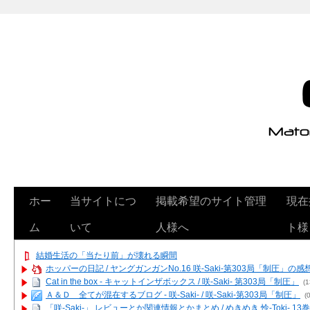
ホー
当サイトにつ
掲載希望のサイト管理
現在
ム
いて
人様へ
ト様
結婚生活の「当たり前」が壊れる瞬間
ホッパーの日記 / ヤングガンガンNo.16 咲-Saki-第303局「制圧」の感
Cat in the box - キャットインザボックス / 咲-Saki- 第303局「制圧」
(1
Ａ＆Ｄ 全てが混在するブログ - 咲-Saki- / 咲-Saki-第303局「制圧」
(0
「咲-Saki-」 レビューとか関連情報とかまとめ / めきめき 怜-Toki- 1