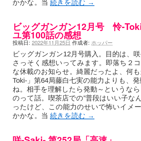
かかな。当
続きを読む
→
LAT. 39°20' N - 咲-Saki- / 永水航路 3 - 霧島の姫は、深山幽谷
エトピリカ!! - 咲-saki- / 咲-Saki-16巻 シノハユ7巻表紙予想
(11:05)
ニワカSakiファンの部屋 - 咲-Saki- / 咲の実写化について（再）
(15:15)
ビッグガンガン12月号 怜-Tok
低姿勢ニワカの麻雀 / マイナーカップリングSS感想
(07:31)
Hinamado blog - 咲-Saki- / リハビリテーション
(04:56)
ユ第100話の感想
咲ワン・neo[仮] / 私事。
(01:19)
EL HOLAZO - 咲-Saki- / 吉野から上り方面の帰り道、亀山JCT-四日
投稿日:
2022年11月25日
作成者:
ホッパー
何の変哲もない咲の地名紹介 / 小鍛治さんが通っていた小学校 茨城
咲-Saki-.長野編をにょろんと見てみるブログ - 咲-Saki- / 第143局[応変]
ビッグガンガン12月号購入。目的は、咲-
まったり咲SS他ブログ - 咲-Saki- / 照と洋榎のANN第9回
(09:00)
さっそく感想いってみます。即落ち２
咲-Saki-カツゲン備忘録 / 咲-Saki-154局 【奮起】 マジかー！
(13:30)
な休載のお知らせ。綺麗だったよ、何も
百合っぽいぶろぐ - 咲-Saki- / シノハユ the down of age 5巻
(06:32)
あかどる日和 - 咲-saki- / 【今回は考察ではなく】原村和-のどっ
Toki-」第64局藤白七実の能力よりも
妥当麻雀界ブログ / コミックマーケット８９に参加します
(11:00)
ね。相手を理解したら発動～というなら
咲-saki-速報 / 一時休止のお知らせ
(08:26)
ふわふわな記憶 / 1
(16:20)
のって話。喫茶店での”普段はいい子な
咲っ考 / 何故咲は大将で、照は先鋒なのか？
(15:20)
ったけど、この能力のせいで怖いイメ
Danas je lep dan. / [咲-Saki-]もしインターハイのルールが鷲巣麻雀
ぴゅーく☆すてっぷ - 咲-Saki- / ブログ終了のお知らせ
(12:51)
かかな。当
続きを読む
→
What You Mean ? - 咲-Saki- / 第2回清澄エリア聖地巡礼ツアーレポート
左を向いて » 咲-saki- / 【シノハユ】第26話「一別以来」/咲日和・阿知賀
primary colors / 久誕イエ～～～～～～イ！！！！！！
(10:16)
咲-Saki- 第252局「高速」
乱れ雪月花 - 咲-Saki- / ブログ終了のお知らせ：今までありがとうご