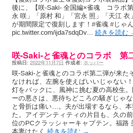
後に、【咲-Saki- 全国編×雀魂 コラ
永 咲」「原村 和」「宮永 照」「天江 
が期間限定で復刻します！#雀魂 #じゃん
pic.twitter.com/ijda7sdqDv…
続きを読む
咲-Saki-と雀魂とのコラボ 
投稿日:
2022年11月7日
作成者:
ホッパー
咲-Saki-と雀魂とのコラボ第二弾が来
なければ、左腕を使えばいいじゃない！
灯をバックに、風神に挑む夏の高校生。
ーの悪さは、悪待ちどころの騒ぎじゃな
と骨折は痛い…。夫が出場するなら、本
た。アイデンティティの片目も、久の前
位のPCクラッシャーキャプテン。福路
本妻はたく
続きを読む
→