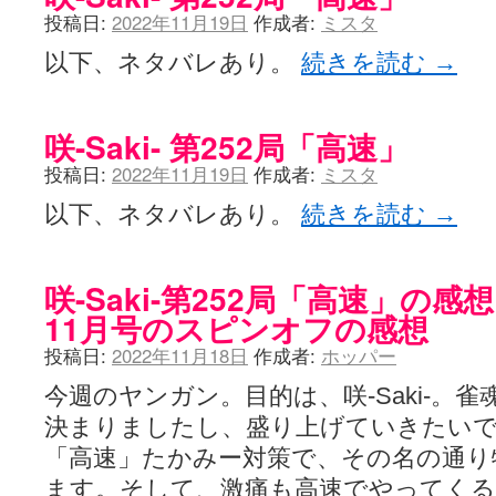
YUKARI / 【宥菫】 ＳＳ更新とお知らせ 【松実宥誕記念ＳＳ】
(13:
投稿日:
2022年11月19日
作成者:
ミスタ
アルカ茄子 / 戒能物怪録 キングとはいったい誰なのか？
(15:24)
竹ブログ - 咲-Saki- / 【咲-Saki-】ゲームが待ち遠しい件
(05:44)
以下、ネタバレあり。
続きを読む
→
SSSSS(-saki-しゃーぷしゅーとしょーとすとーりー) - 咲-saki-
せのたけくらべ - 咲-Saki- / 咲さんのやり方で就活をやってみよう
(03:5
咏-Uta-ブログ編 - 咲-Saki- / 黄色い封筒が届いた(・∀・)
(12:30)
チャウチャウちゃうんちゃうん - 咲-Saki- / 吉野の千本桜を見に行きました(2
咲-Saki- 第252局「高速」
気分次第。 - 咲-Saki- / シノハユ 第3巻 感想
(07:42)
投稿日:
2022年11月19日
作成者:
ミスタ
あこしず日和！ - 咲-Saki- / 咲-Saki-阿知賀編Blu-rayBOX 購入
(01:00)
ニワカ王者 / 【アニメ記事】咲-Saki- 立先生のコメントを取り上げる
以下、ネタバレあり。
続きを読む
→
のよーなのよー - 咲-Saki- / 咲十夜 第四夜
(11:00)
Yaranakya » 咲-Saki- / 国際最萌リーグは園城寺怜ちゃんに一票を入
おもちがなくてもだいじょうぶ / 咲と照の確執【プリン】
(16:10)
咲-Saki-の舞台が特定されたら、行くしかないでしょ / ブログを引っ
咲-Saki-第252局「高速」の
りりーがーる（仮） / 虎姫 カラオケ編っぽい小ネタ
(10:29)
11月号のスピンオフの感想
洋榎-youka- / お知らせ
(11:19)
おっきするー咲ブログ / side-A VS side-B 野球対決
(10:30)
投稿日:
2022年11月18日
作成者:
ホッパー
フリテンリーチで流して / 姫松高校についてのいくらかの考察
(09:03)
オレのぞん / 咲さんのお誕生日です （ギリギリ）
(14:58)
今週のヤンガン。目的は、咲-Saki-。
飛鳥の巣 - 咲-Saki- / 咲キャラがギタリストだったら...【風越編】
(15:06
決まりましたし、盛り上げていきたいで
遊び半分 / もうすぐ８月も終わり
(16:03)
咲-Saki-ほんだし / 咲-Saki- 第128局 「涼風」 感想
(11:54)
「高速」たかみー対策で、その名の通り
咲-Saki-麻雀録 / 台風に強そうな咲キャラ
(05:45)
ます。そして、激痛も高速でやってくる
君の友達。 / マイ・フェア・レディ
(12:49)