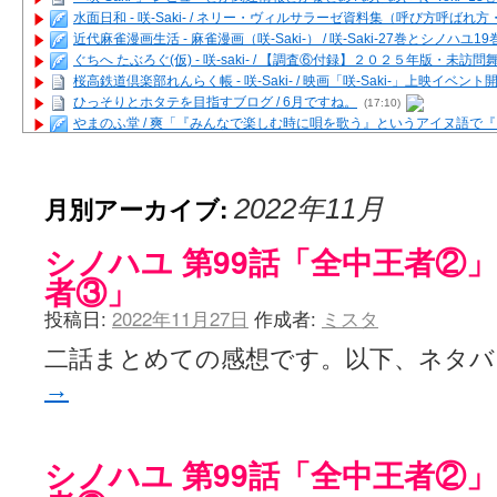
水面日和 - 咲-Saki- / ネリー・ヴィルサラーゼ資料集（呼び方呼ば
近代麻雀漫画生活 - 麻雀漫画（咲-Saki-） / 咲-Saki-27巻とシノハユ
ぐちへ たぶろぐ(仮) - 咲-saki- / 【調査⑥付録】２０２５年版・未訪
桜高鉄道倶楽部れんらく帳 - 咲-Saki- / 映画「咲-Saki-」上映イベン
ひっそりとホタテを目指すブログ / 6月ですね。
(17:10)
やまのふ堂 / 爽「『みんなで楽しむ時に唄を歌う』というアイヌ語で
咲ぱい - 咲-Saki- / 麻雀の卓上を再現するプログラムを公開
(12:58)
俺が読んだSS - 咲-saki- / 末原「小走と同じ大学なんや」爽「へえ！」
とっぽい。 / 咲-Saki- 考察・解説・レビューまとめを更新（Ver.1.1d
月別アーカイブ:
2022年11月
咲クラ女子 - 咲-Saki- / 姫松の上重漫ちゃんと演じている伊達朱里紗
咲スファクション☆タウン - 咲-Saki- / 雀魂咲コラボ！ ガチャ＆キャ
シノハユ 第99話「全中王者②」
咲ミダレ - 咲-saki- / MJ第14回咲CUP 咲なま他
(11:53)
はやりの如く☆ - 咲-saki- / 悪いこと【SS】
(06:42)
者③」
麻雀雑記あれこれ - 咲 -Saki- / 咲-Saki-キャラが台湾麻雀を打ったら
投稿日:
2022年11月27日
作成者:
ミスタ
またの名を咲ブログ - 咲-Saki- / 男体化すると聞いての落書き
(13:32)
あっちが変 / あっちが変
(08:31)
二話まとめての感想です。以下、ネタ
BBKN BLOG / トップページ（サイトマップ）
(15:00)
あにてつ！ / 千里山に行ってきました（2017年09月）
(06:14)
→
さくやこのはな - 咲 -saki- / 末の千里のために(咲さんが和ちゃんを招
凡人の私 / ステルス坂こと咲-Saki-5巻表紙の舞台を発見しました
(15:35
嶺上開花自摸 / Last day of Summer session 1
(13:01)
シノハユ 第99話「全中王者②」
おもちもちもち - 咲-Saki- / ５・８小林先生の日記更新について
かんむりとかげ - 咲-Saki- / 立先生の更新
(11:32)