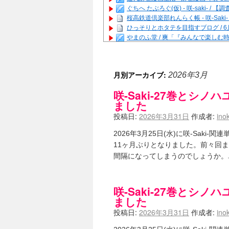
ぐちへ たぶろぐ(仮) - 咲-saki-
桜高鉄道倶楽部れんらく帳 - 咲-Saki
ひっそりとホタテを目指すブログ / 
やまのふ堂 / 爽「『みんなで楽し
咲ぱい - 咲-Saki- / 麻雀の卓上
俺が読んだSS - 咲-saki- / 末
とっぽい。 / 咲-Saki- 考察・解説
月別アーカイブ:
2026年3月
咲クラ女子 - 咲-Saki- / 姫松
咲スファクション☆タウン - 咲-Sak
咲-Saki-27巻とシノ
咲ミダレ - 咲-saki- / MJ第14回咲C
ました
はやりの如く☆ - 咲-saki- / 悪いこと
投稿日:
2026年3月31日
作成者:
ino
麻雀雑記あれこれ - 咲 -Saki- / 
またの名を咲ブログ - 咲-Saki- /
2026年3月25日(水)に咲-Sak
あっちが変 / あっちが変
(08:31)
11ヶ月ぶりとなりました。前々回
BBKN BLOG / トップページ（サイ
あにてつ！ / 千里山に行ってきました
間隔になってしまうのでしょうか。
さくやこのはな - 咲 -saki- / 
凡人の私 / ステルス坂こと咲-Saki
嶺上開花自摸 / Last day of Summer se
咲-Saki-27巻とシノ
おもちもちもち - 咲-Saki- /
ました
かんむりとかげ - 咲-Saki- / 立先生
投稿日:
2026年3月31日
作成者:
ino
咲-Saki- | にゅいのって / 咲-Saki
咲-Saki-ブログ！～麻雀下手でも咲