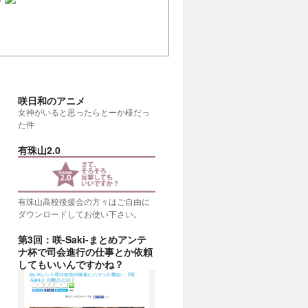
咲日和のアニメ
女神がいると思ったらとーか様だっ
た件
有珠山2.0
有珠山高校後援会の方々はご自由に
ダウンロードしてお使い下さい。
第3回：咲-Saki-まとめアンテ
ナ杯で司会進行の仕事とか依頼
考える
(20:00)
してもいいんですかね？