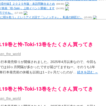
 / 【調査⑥付録】２０２５年版・未訪問舞台まとめ
(09:00)
- / 映画「咲-Saki-」上映イベント開催します
(14:00)
6月ですね。
(17:10)
む時に唄を歌う』というアイヌ語で『シノッチャ』。私達の師匠だ」
(15:00)
を再現するプログラムを公開
(12:58)
原「小走と同じ大学なんや」爽「へえ！」
(13:15)
・レビューまとめを更新（Ver.1.1d）
(10:29)
の上重漫ちゃんと演じている伊達朱里紗さんの共通点
(05:29)
i- / 雀魂咲コラボ！ ガチャ＆キャラ雑感
(15:48)
ハユ19巻と怜-Toki-13巻をたくさん買ってき
UP 咲なま他
(11:53)
【SS】
(06:42)
ken_the_world
咲-Saki-キャラが台湾麻雀を打ったらどうなるのか
(13:30)
 男体化すると聞いての落書き
(13:32)
i-関連単行本発売祭りが開催されました。2025年4月以来なので、今回も
までは10ヶ月間隔が多かったですが延びてますねー。そのうち1年
トマップ）
(15:00)
（2017年09月）
(06:14)
単行本発売前の休載も以前は1～2ヶ月だったのが…
続きを読む
→
末の千里のために(咲さんが和ちゃんを招待するだけの話)
(05:30)
-5巻表紙の舞台を発見しました
(15:35)
ssion 1
(13:01)
ハユ19巻と怜-Toki-13巻をたくさん買ってき
 ５・８小林先生の日記更新について考えてみる その１～否定的意見の発露を4つに分けて
の更新
(11:32)
ken_the_world
-臨時アンテナ
(11:50)
が好き～ / ブログ名変更のお知らせ
(03:10)