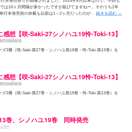
i-関連単行本発売祭りが開催されました。2025年4月以来なので、今回も
日ドラゴンズのドラフト指名を予想してみる ～後～
(02:52)
までは10ヶ月間隔が多かったですが延びてますねー。そのうち1年
/ 浩子「…あっ分かった 恐らくそういうことか」
(12:40)
aki- 第193局[竜王] ドラゴンの王とパクリの女王
単行本発売前の休載も以前は1～2ヶ月だったのが…
続きを読む
→
(15:12)
麻雀ゲーム]【ゲーム】セガのMJシリーズで2年ぶりの夏の咲-Saki-CUP開催！
(04:30)
とろけそうな日
(15:31)
#咲実写 ☆告知☆オンライン上映会☆ 阿知賀編☆７月21日(土)ドラマ特別編18時20分～映画
【咲-Saki-27シノハユ19怜-Toki-13】
ノハユ菰沢中関連(江津・大田)の登場舞台まとめ
(15:00)
namosakana
介な相手だよ！ あんたは……！！ ／ 咲-Saki- 第186局「無我」感想
(00:05)
リーズ3冊（咲-Saki-第27巻・シノハユ第19巻・怜-Toki-第13巻）を
/ クリスマス！！そして…
(10:28)
)
】憩 -Kei- 全国編第２２局『流局』
(04:40)
います故
(08:00)
【咲-Saki-27シノハユ19怜-Toki-13】
(13:19)
/ 阿知賀編をドヤ顔に着目しながらまたまた読み返しました
(13:55)
namosakana
里「そげなこつ私がやっておきますから！」煌「それには及びません！」
(15:00)
/ しわが誕生することは老化現象だと言えます…。
(00:00)
リーズ3冊（咲-Saki-第27巻・シノハユ第19巻・怜-Toki-第13巻）を
:00)
咲-Saki-SS：久咲】そして私たちは、空へ、空へ【絶望】【後編】
(08:07)
載感想】宮永照についてのあれこれ
(18:12)
aki-第168局［端緒］感想
(16:58)
oki-13巻、シノハユ19巻 同時発売
i-第168局[端緒]感想 照-Teru- 追憶編第1局［照菫］（なんだそれ
(03:05)
/ 永水航路 3 - 霧島の姫は、深山幽谷の頂で天逆鉾の夢を見るだろう -
ッパー
(15:03)
i-16巻 シノハユ7巻表紙予想
(11:05)