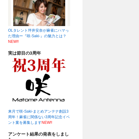
OLタレント坪井安奈が麻雀にハマっ
19時～☆
(04:22)
た理由ー『咲-Saki-』の魅力とは？
NEW!!
実は節目の3周年
来月で咲-Saki-まとめアンテナ創設3
周年！麻雀に関係ない3周年記念イベ
ント案を募集します
NEW!!
アンケート結果の発表をしまし