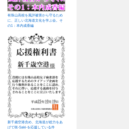
有珠山高校を風評被害から守るため
に、正しい北海道文化を学ぶ会。そ
の1：本内成香編
新千歳空港含め、北海道が総力をあ
げて咲-Saki-を応援している件