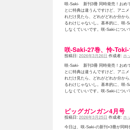
咲-Saki- 新刊3冊 同時発売
ニワカSakiファンの部屋 - 咲-Saki
低姿勢ニワカの麻雀 / マイナーカッ
とに特典は違うんですけど、アニメイ
Hinamado blog - 咲-Saki- / リ
れだけ見たら、どれがどれか分からん
咲ワン・neo[仮] / 私事。
(01:19)
るわけじゃないし。基本的に、咲-S
EL HOLAZO - 咲-Saki- / 
しなくていいです。咲-Saki-につい
何の変哲もない咲の地名紹介 / 小
咲-Saki-.長野編をにょろんと見てみるブログ
まったり咲SS他ブログ - 咲-Saki- /
咲-Saki-27巻、怜-T
咲-Saki-カツゲン備忘録 / 咲-Saki
百合っぽいぶろぐ - 咲-Saki- / シノハユ 
投稿日:
2026年3月26日
作成者:
ホ
あかどる日和 - 咲-saki- / 
妥当麻雀界ブログ / コミックマーケ
咲-Saki- 新刊3冊 同時発売
咲-saki-速報 / 一時休止のお知らせ
(0
とに特典は違うんですけど、アニメイ
ふわふわな記憶 / 1
(16:20)
れだけ見たら、どれがどれか分からん
咲っ考 / 何故咲は大将で、照は先鋒
るわけじゃないし。基本的に、咲-S
Danas je lep dan. / [咲-S
しなくていいです。咲-Saki-につい
ぴゅーく☆すてっぷ - 咲-Saki- /
What You Mean ? - 咲-Saki
左を向いて » 咲-saki- / 【シノハ
ビッグガンガン4月号 シ
primary colors / 久誕イエ～～
乱れ雪月花 - 咲-Saki- / ブロ
投稿日:
2026年3月25日
作成者:
ホ
YUKARI / 【宥菫】 ＳＳ更新と
アルカ茄子 / 戒能物怪録 キングと
今日は、咲-Saki-の新刊×3冊