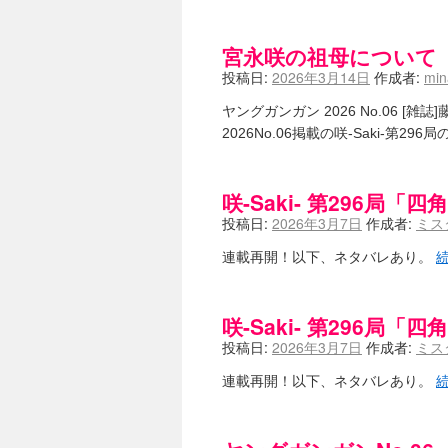
咲-Saki-のてきとう考察 - 咲-S
嶺上かいほー - 咲-saki- / (7/1日分
宮永咲の祖母について
アニメを見ながらダラダラと就活をする - 咲
白い物置 / 咲-Saki- Best Album 
投稿日:
2026年3月14日
作成者:
mi
らぎこのだらだら日記帳 - 咲 -saki
考える凡人 / [咲-Saki-]姉帯豊
ヤングガンガン 2026 No.06 [
まいるーむ / よく分かる、有珠山
2026No.06掲載の咲-Saki-
プンスコ！ 野依日和！ - 咲-Saki
Ethanの色々ゆるじゃん不敗神話 - 咲
幸咲良し / コメ返しその他
(08:27)
咲-Saki- 第296局「四
咲の仮blog / 和ちゃん
(12:02)
もれ日和 / 一ちゃんのフィギュアと
投稿日:
2026年3月7日
作成者:
ミス
読んだらそのままトイレで流して / 【
連載再開！以下、ネタバレあり。
世紀末麻雀ブログ-じゃんキチ！ / 【咲
すばらな人生 / 全国編終了！ と
ハッちゃんの四喜和 - 咲-Saki- / 
音楽と、人生と、 咲-saki-と。 - 咲
咲-Saki- 第296局「四
ぐりーん哩 - 咲-Saki- / ネリー
投稿日:
2026年3月7日
作成者:
ミス
花鳥風月 - 咲-Saki- / やえたんイェイ
電波天文学 - 咲-Saki- / BOOTH
(15:19
連載再開！以下、ネタバレあり。
Powered by livedoor 相互RSS