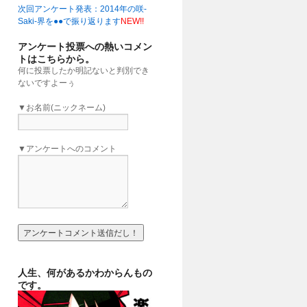
次回アンケート発表：2014年の咲-
」
(16:00)
Saki-界を●●で振り返ります
NEW!!
アンケート投票への熱いコメン
トはこちらから。
何に投票したか明記ないと判別でき
ないですよーぅ
▼お名前(ニックネーム)
▼アンケートへのコメント
人生、何があるかわからんもの
です。