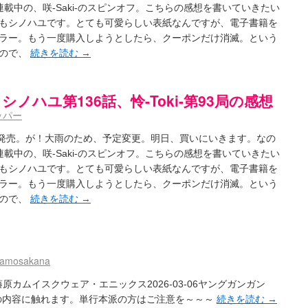
-】ゲームが待ち遠しい件
(05:44)
載中の、咲-Saki-のスピンオフ。こちらの感想を書いていきたい
ょーとすとーりー) - 咲-saki- / 豊音「ピロートークしようよー」白望「ダル……くない
もシノハユです。とても可愛らしい表紙なんですが、電子書籍を
さんのやり方で就活をやってみよう
(03:51)
ラー。もう一度購入しようとしたら、クーポンだけ消滅。という
色い封筒が届いた(・∀・)
(12:30)
たので、
続きを読む
→
i- / 吉野の千本桜を見に行きました(2015/04/05)
(10:51)
巻 感想
(07:42)
-阿知賀編Blu-rayBOX 購入
(01:00)
ki- 立先生のコメントを取り上げる
(09:00)
ノハユ第136話、怜-Toki-第93局の感想
第四夜
(11:00)
ッパー
国際最萌リーグは園城寺怜ちゃんに一票を入れました
(12:56)
と照の確執【プリン】
(16:10)
が同時発売。が！大雨のため、予定変更。明日、買いにいきます。なの
くしかないでしょ / ブログを引っ越ししました
(13:18)
載中の、咲-Saki-のスピンオフ。こちらの感想を書いていきたい
ケ編っぽい小ネタ
(10:29)
もシノハユです。とても可愛らしい表紙なんですが、電子書籍を
ラー。もう一度購入しようとしたら、クーポンだけ消滅。という
 side-B 野球対決
(10:30)
についてのいくらかの考察
たので、
続きを読む
→
(09:03)
 （ギリギリ）
(14:58)
ギタリストだったら...【風越編】
(15:06)
:03)
8局 「涼風」 感想
(11:54)
namosakana
キャラ
(05:45)
12:49)
雑誌]藤原カムイスクウェア・エニックス2026-03-06ヤングガンガン
第296局の内容に触れます。単行本派の方はご注意を～～～
続きを読む
→
感想
(16:01)