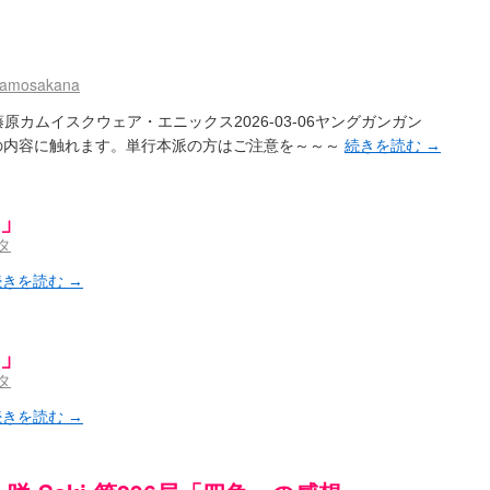
aki- / 記事紹介：書け麻に参加でさっそく負けましたｗ
(13:21)
)dreamscapeが更新していました
(14:10)
-saki- / はるたんイェイ(≧∇≦)/他
(07:33)
～Anthology～を買いました
(00:24)
namosakana
- / 咲アンテナ杯お疲れ様でした(半ギレ)
(14:18)
音の能力考察―暦占という仮説―
(04:47)
雑誌]藤原カムイスクウェア・エニックス2026-03-06ヤングガンガン
高校！（キャラについてひたすら語る）
(15:11)
第296局の内容に触れます。単行本派の方はご注意を～～～
続きを読む
→
- / 小蒔「渚のあわあわダブリィレイディオ？」 淡「第三回・後編！」
(16:23)
-Saki- / 哲学的に考えてみる園城寺怜さんの能力
(12:25)
角」
聞いたので
タ
(08:30)
今週の末原ちゃん】咲-Saki- 全国編 第13局
(03:30)
続きを読む
→
-saki-】穏乃の良さを俺が「あ」から順に解説していくッ！ ver.2014
(16:50)
ころで、すばら先輩はどれくらい出たの？
(21:22)
咲-Saki-全国編 第13話 最終回かぁ～
(12:55)
-Saki- / こっそり休止、こっそり再開
(13:55)
角」
「ネリーはお金が要るの」
(15:00)
タ
～
(06:09)
)
続きを読む
→