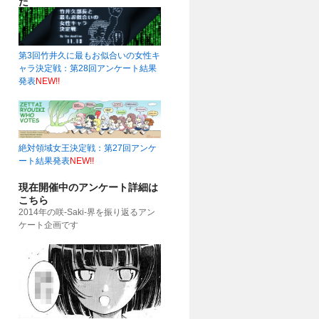
た
第3回竹井久に最もお似合いの女性キ
ャラ決定戦：第28回アンケート結果
発表
NEW!!
51)
絶対領域女王決定戦：第27回アンケ
ート結果発表
NEW!!
現在開催中のアンケート詳細は
こちら
2014年の咲-Saki-界を振り返るアン
ケート企画です