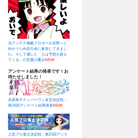
当アンテナ掲載ブロガーが吉野へと
向かうため壮行会に参加してきまし
た。そして感じた「人は予想を超え
てくる」の言葉の重み
NEW!
アンケート結果の発表です！お
待たせしました！
末原恭子ナンバーワン名言決定戦：
第26回アンケート結果発表
NEW!
人気プロ雀士決定戦：第25回アンケ