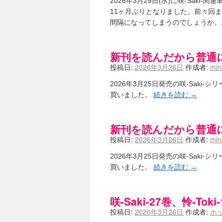
2026年3月25日(水)に咲-Sak
嶺上航路 / ドラフト前日なので中
11ヶ月ぶりとなりました。前々回
音を奏でて花が咲く - 咲-Saki- 
一萬人の麓路() - 咲-Saki- / 咲-S
間隔になってしまうのでしょうか。
from A to K / [咲-saki-][
紺フェス - 咲-Saki- / 【越谷SS】
ユズポニッキ - 咲-Saki- / ☆ 
新刊を読んだから普通に感想
ああ、あの牌？ - 咲-Saki- / シ
投稿日:
2026年3月26日
作成者:
mi
宮守大好き帳 / 告知
(13:04)
麻雀アニメ＆麻雀ゲームあれこれ / 厄
2026年3月25日発売の咲-Saki-シ
ばるのまーじゃん日和 - 咲-saki- 
買いました。
続きを読む
→
咲めも！ / ニワチョコ、尊い。
(04:23
ＳＳＳ（咲ＳＳ）感想ブログ / 【SSS
ひまじんひまんじ / 読書の秋、と言
新刊を読んだから普通に感想
煌-Subara- - 咲-saki- / シノハユ感想
SYNTH 2006 - 咲 -Saki- 
投稿日:
2026年3月26日
作成者:
mi
かえんだん - 咲-Saki- / 朱
Saki-1 グランプリ ～咲ワン～ 
2026年3月25日発売の咲-Saki-シ
木と木と木 - 咲-saki- / 新道寺の本
(00
買いました。
続きを読む
→
ヤンデレ・狂気の百合SSブログ / 【
迷子の坊やのみちくさ日記 / 【連
私的素敵ジャンク / [咲-Saki-] 咲-S
咲-Saki-27巻、怜-T
麻雀自由帳 - 咲-Saki- / 咲-Sak
LAT. 39°20' N - 咲-Saki- 
投稿日:
2026年3月26日
作成者:
ホ
エトピリカ!! - 咲-saki- / 咲-Sak