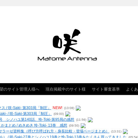
望のサイト管理人様へ
現在掲載中のサイト様
サイト審査基準
よくあ
クス / 咲-Saki- 第303局「制圧」
NEW!
(13:08)
- / 咲-Saki-第303局「制圧」
(09:00)
 シノハユ第140話、怜-Toki-第95局の感想
(11:56)
まとめ / めきめき 怜-Toki- 13巻 感想
(09:50)
ー・ヴィルサラーゼ資料集（呼び方呼ばれ方・身長比較・登場ページまとめ）
(13:31)
-） / 咲-Saki-27巻とシノハユ19巻と怜-Toki-13巻をたくさん買ってきました
(05:54