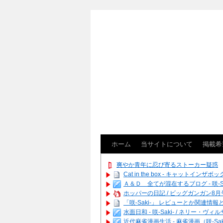
ホーム
当サイトについて
掲載希
爽やか青年に忍び寄るストーカー疑惑
Cat in the box - キャットインザボッ
Ａ＆Ｄ 全てが混在するブログ - 咲-Saki
ホッパーの日記 / ビッグガンガン8月号
「咲-Saki-」 レビューとか関連情報とか
水面日和 - 咲-Saki- / ネリ
近代麻雀漫画生活 - 麻雀漫画（咲-Saki