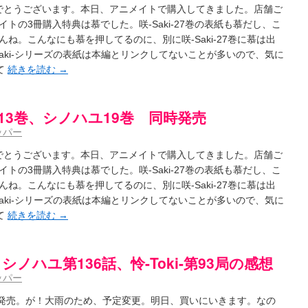
！おめでとうございます。本日、アニメイトで購入してきました。店舗ご
- / 咲の実写化について（再）
(15:15)
プリングSS感想
トの3冊購入特典は慕でした。咲-Saki-27巻の表紙も慕だし、こ
(07:31)
ハビリテーション
(04:56)
ね。こんなにも慕を押してるのに、別に咲-Saki-27巻に慕は出
aki-シリーズの表紙は本編とリンクしてないことが多いので、気に
吉野から上り方面の帰り道、亀山JCT-四日市IC間の渋滞回避法
(14:34)
て
続きを読む
→
鍛治さんが通っていた小学校 茨城・舟塚山小学校
(02:52)
 - 咲-Saki- / 第143局[応変]～第154局[奮起]
(20:33)
 照と洋榎のANN第9回
(09:00)
oki-13巻、シノハユ19巻 同時発売
-154局 【奮起】 マジかー！
(13:30)
the down of age 5巻
(06:32)
ッパー
【今回は考察ではなく】原村和-のどっち-の魅力について語ってみるよ！【愛を体現する】
(05:
ット８９に参加します
！おめでとうございます。本日、アニメイトで購入してきました。店舗ご
(11:00)
8:26)
トの3冊購入特典は慕でした。咲-Saki-27巻の表紙も慕だし、こ
ね。こんなにも慕を押してるのに、別に咲-Saki-27巻に慕は出
なのか？
(15:20)
aki-シリーズの表紙は本編とリンクしてないことが多いので、気に
aki-]もしインターハイのルールが鷲巣麻雀だったら
(09:55)
て
続きを読む
→
 ブログ終了のお知らせ
(12:51)
- / 第2回清澄エリア聖地巡礼ツアーレポート
(11:53)
ユ】第26話「一別以来」/咲日和・阿知賀の巻（６） / 立-Ritz-（３）
(09:00)
ノハユ第136話、怜-Toki-第93局の感想
～～～～イ！！！！！！
(10:16)
グ終了のお知らせ：今までありがとうございました
(15:30)
ッパー
お知らせ 【松実宥誕記念ＳＳ】
(13:35)
はいったい誰なのか？
(15:24)
が同時発売。が！大雨のため、予定変更。明日、買いにいきます。なの