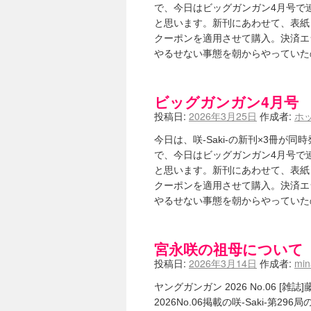
竹ブログ - 咲-Saki- / 【咲-Saki
で、今日はビッグガンガン4月号で連
SSSSS(-saki-しゃーぷしゅーとし
と思います。新刊にあわせて、表紙
せのたけくらべ - 咲-Saki- / 咲
クーポンを適用させて購入。決済エ
咏-Uta-ブログ編 - 咲-Saki- / 黄
やるせない事態を朝からやってい
チャウチャウちゃうんちゃうん - 咲-Sak
気分次第。 - 咲-Saki- / シノハユ 第3
あこしず日和！ - 咲-Saki- / 咲-Saki
ニワカ王者 / 【アニメ記事】咲-Sa
ビッグガンガン4月号 シ
のよーなのよー - 咲-Saki- / 咲十夜 
投稿日:
2026年3月25日
作成者:
ホ
Yaranakya » 咲-Saki- / 
おもちがなくてもだいじょうぶ / 咲
今日は、咲-Saki-の新刊×3冊
咲-Saki-の舞台が特定されたら、行
で、今日はビッグガンガン4月号で連
りりーがーる（仮） / 虎姫 カラオ
と思います。新刊にあわせて、表紙
洋榎-youka- / お知らせ
(11:19)
クーポンを適用させて購入。決済エ
おっきするー咲ブログ / side-A VS
フリテンリーチで流して / 姫松高校
やるせない事態を朝からやってい
オレのぞん / 咲さんのお誕生日です
飛鳥の巣 - 咲-Saki- / 咲キャラが
遊び半分 / もうすぐ８月も終わり
(16
宮永咲の祖母について
咲-Saki-ほんだし / 咲-Saki- 第12
投稿日:
2026年3月14日
作成者:
mi
咲-Saki-麻雀録 / 台風に強そうな咲
君の友達。 / マイ・フェア・レディ
(
ヤングガンガン 2026 No.06 [
ぽっこぬ / 咲絵ログ2
(15:21)
2026No.06掲載の咲-Saki-
妄言郷 / 咲-Saki- 第129局「契機」