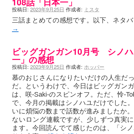
108話「日本一」
咲-Saki- | にゅいのって / 咲-Saki-臨時アンテナ
(11:50)
咲-Saki-ブログ！～麻雀下手でも咲が好き～ / ブログ名変更のお知らせ
投稿日:
2023年9月25日
作成者:
ミスタ
嶺上航路 / ドラフト前日なので中日ドラゴンズのドラフト指名を予想
三話まとめての感想です。以下、ネタ
音を奏でて花が咲く - 咲-Saki- / 浩子「…あっ分かった 恐らくそう
一萬人の麓路() - 咲-Saki- / 咲-Saki- 第193局[竜王] ドラゴンの王と
→
from A to K / [咲-saki-][麻雀ゲーム]【ゲーム】セガのMJシリーズで2
紺フェス - 咲-Saki- / 【越谷SS】とろけそうな日
(15:31)
ユズポニッキ - 咲-Saki- / ☆ #咲実写 ☆告知☆オンライン上映会☆ 
ああ、あの牌？ - 咲-Saki- / シノハユ菰沢中関連(江津・大田)の登場舞
ビッグガンガン10月号 シノハ
宮守大好き帳 / 告知
(13:04)
一」の感想
麻雀アニメ＆麻雀ゲームあれこれ / 厄介な相手だよ！ あんたは……！！ 
ばるのまーじゃん日和 - 咲-saki- / クリスマス！！そして…
(10:28)
投稿日:
2023年9月25日
作成者:
ホッパー
咲めも！ / ニワチョコ、尊い。
(04:23)
ＳＳＳ（咲ＳＳ）感想ブログ / 【SSS】憩 -Kei- 全国編第２２局『流局
慕のおじさんになりたいだけの人生だ
ひまじんひまんじ / 読書の秋、と言います故
(08:00)
だ。というわけで、今日はビッグガンガ
煌-Subara- - 咲-saki- / シノハユ感想
(13:19)
SYNTH 2006 - 咲 -Saki- / 阿知賀編をドヤ顔に着目しながらまたま
は、咲-Saki-のスピンオフ。ただ、怜-T
かえんだん - 咲-Saki- / 朱里「そげなこつ私がやっておきますから
で、今月の掲載はシノハユだけでした。第
Saki-1 グランプリ ～咲ワン～ / しわが誕生することは老化現象だと
いに煩悩の数まで話数が進みましたか
木と木と木 - 咲-saki- / 新道寺の本
(00:00)
ヤンデレ・狂気の百合SSブログ / 【咲-Saki-SS：久咲】そして私
ないロング連載ですが、少しずつ真実
迷子の坊やのみちくさ日記 / 【連載感想】宮永照についてのあれこれ
(
ます。今回読んでて感じたのは、「シ
私的素敵ジャンク / [咲-Saki-] 咲-Saki-第168局［端緒］感想
(16:58)
麻雀自由帳 - 咲-Saki- / 咲-Saki-第168局[端緒]感想 照-Teru- 