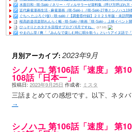
水面日和 - 咲-Saki- / ネリー・ヴィルサラーゼ資料集（呼び方呼ば
近代麻雀漫画生活 - 麻雀漫画（咲-Saki-） / 咲-Saki-27巻とシノハユ
ぐちへ たぶろぐ(仮) - 咲-saki- / 【調査⑥付録】２０２５年版・未訪
桜高鉄道倶楽部れんらく帳 - 咲-Saki- / 映画「咲-Saki-」上映イベン
ひっそりとホタテを目指すブログ / 6月ですね。
(17:10)
やまのふ堂 / 爽「『みんなで楽しむ時に唄を歌う』というアイヌ語で
咲ぱい - 咲-Saki- / 麻雀の卓上を再現するプログラムを公開
(12:58)
俺が読んだSS - 咲-saki- / 末原「小走と同じ大学なんや」爽「へえ！」
とっぽい。 / 咲-Saki- 考察・解説・レビューまとめを更新（Ver.1.1d
月別アーカイブ:
2023年9月
咲クラ女子 - 咲-Saki- / 姫松の上重漫ちゃんと演じている伊達朱里紗
咲スファクション☆タウン - 咲-Saki- / 雀魂咲コラボ！ ガチャ＆キャ
シノハユ 第106話「速度」 第1
咲ミダレ - 咲-saki- / MJ第14回咲CUP 咲なま他
(11:53)
はやりの如く☆ - 咲-saki- / 悪いこと【SS】
(06:42)
108話「日本一」
麻雀雑記あれこれ - 咲 -Saki- / 咲-Saki-キャラが台湾麻雀を打ったら
投稿日:
2023年9月25日
作成者:
ミスタ
またの名を咲ブログ - 咲-Saki- / 男体化すると聞いての落書き
(13:32)
あっちが変 / あっちが変
(08:31)
三話まとめての感想です。以下、ネタ
BBKN BLOG / トップページ（サイトマップ）
(15:00)
あにてつ！ / 千里山に行ってきました（2017年09月）
(06:14)
→
さくやこのはな - 咲 -saki- / 末の千里のために(咲さんが和ちゃんを招
凡人の私 / ステルス坂こと咲-Saki-5巻表紙の舞台を発見しました
(15:35
嶺上開花自摸 / Last day of Summer session 1
(13:01)
シノハユ 第106話「速度」 第1
おもちもちもち - 咲-Saki- / ５・８小林先生の日記更新について
かんむりとかげ - 咲-Saki- / 立先生の更新
(11:32)