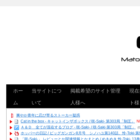
ホー
当サイトにつ
掲載希望のサイト管理
現在
ム
いて
人様へ
ト様
爽やか青年に忍び寄るストーカー疑惑
Cat in the box - キャットインザボックス / 咲-Saki- 第303局「制圧」
N
Ａ＆Ｄ 全てが混在するブログ - 咲-Saki- / 咲-Saki-第303局「制圧」
(0
ホッパーの日記 / ビッグガンガン8月号 シノハユ第140話、怜-Toki-
「咲-Saki-」 レビューとか関連情報とかまとめ / めきめき 怜-Toki- 1