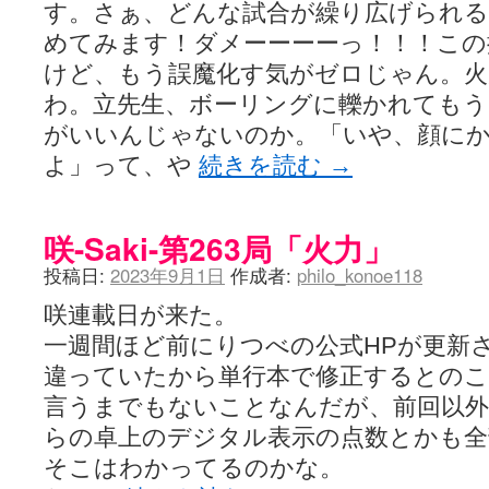
す。さぁ、どんな試合が繰り広げられ
めてみます！ダメーーーーっ！！！この
けど、もう誤魔化す気がゼロじゃん。火
わ。立先生、ボーリングに轢かれてもう
がいいんじゃないのか。「いや、顔に
よ」って、や
続きを読む
→
咲-Saki-第263局「火力」
投稿日:
2023年9月1日
作成者:
philo_konoe118
咲連載日が来た。
一週間ほど前にりつべの公式HPが更新
違っていたから単行本で修正するとのこ
言うまでもないことなんだが、前回以外
らの卓上のデジタル表示の点数とかも全
そこはわかってるのかな。