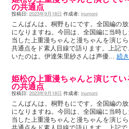
YUKARI / 【宥菫】 ＳＳ更新とお知らせ 【松実宥誕記念ＳＳ】
(13:
の共通点
アルカ茄子 / 戒能物怪録 キングとはいったい誰なのか？
(15:24)
竹ブログ - 咲-Saki- / 【咲-Saki-】ゲームが待ち遠しい件
投稿日:
2023年9月18日
作成者:
inumoni
(05:44)
SSSSS(-saki-しゃーぷしゅーとしょーとすとーりー) - 咲-saki-
こんばんは。桐野もにです。全国編の放
せのたけくらべ - 咲-Saki- / 咲さんのやり方で就活をやってみよう
(03:5
咏-Uta-ブログ編 - 咲-Saki- / 黄色い封筒が届いた(・∀・)
(12:30)
になりますね。今回は、全国編に当時し
チャウチャウちゃうんちゃうん - 咲-Saki- / 吉野の千本桜を見に行きました(2
当した上重漫ちゃんと漫ちゃんを演じら
気分次第。 - 咲-Saki- / シノハユ 第3巻 感想
(07:42)
あこしず日和！ - 咲-Saki- / 咲-Saki-阿知賀編Blu-rayBOX 購入
(01:00)
共通点をド素人目線で語ります。上記で
ニワカ王者 / 【アニメ記事】咲-Saki- 立先生のコメントを取り上げる
いたのは。伊達朱里紗さんは声優…
続
のよーなのよー - 咲-Saki- / 咲十夜 第四夜
(11:00)
Yaranakya » 咲-Saki- / 国際最萌リーグは園城寺怜ちゃんに一票を入
おもちがなくてもだいじょうぶ / 咲と照の確執【プリン】
(16:10)
咲-Saki-の舞台が特定されたら、行くしかないでしょ / ブログを引っ
姫松の上重漫ちゃんと演じてい
りりーがーる（仮） / 虎姫 カラオケ編っぽい小ネタ
(10:29)
の共通点
洋榎-youka- / お知らせ
(11:19)
おっきするー咲ブログ / side-A VS side-B 野球対決
(10:30)
投稿日:
2023年9月18日
作成者:
inumoni
フリテンリーチで流して / 姫松高校についてのいくらかの考察
(09:03)
オレのぞん / 咲さんのお誕生日です （ギリギリ）
(14:58)
こんばんは。桐野もにです。全国編の放
飛鳥の巣 - 咲-Saki- / 咲キャラがギタリストだったら...【風越編】
(15:06
になりますね。今回は、全国編に当時し
遊び半分 / もうすぐ８月も終わり
(16:03)
咲-Saki-ほんだし / 咲-Saki- 第128局 「涼風」 感想
(11:54)
当した上重漫ちゃんと漫ちゃんを演じら
咲-Saki-麻雀録 / 台風に強そうな咲キャラ
(05:45)
共通点をド素人目線で語ります。上記で
君の友達。 / マイ・フェア・レディ
(12:49)