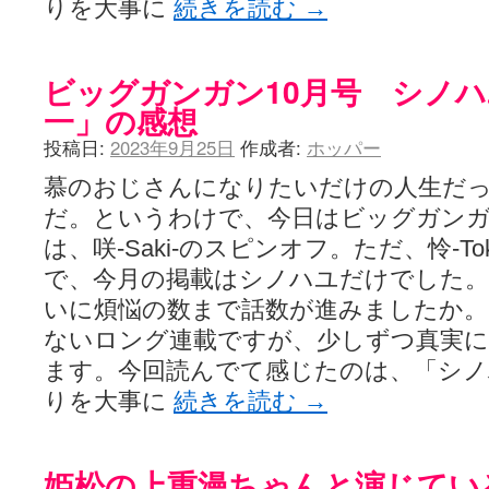
りを大事に
続きを読む
→
LAT. 39°20' N - 咲-Saki- / 永水航路 3 - 霧島の姫は、深山幽谷
エトピリカ!! - 咲-saki- / 咲-Saki-16巻 シノハユ7巻表紙予想
(11:05)
ニワカSakiファンの部屋 - 咲-Saki- / 咲の実写化について（再）
(15:15)
ビッグガンガン10月号 シノハ
低姿勢ニワカの麻雀 / マイナーカップリングSS感想
(07:31)
Hinamado blog - 咲-Saki- / リハビリテーション
(04:56)
一」の感想
咲ワン・neo[仮] / 私事。
(01:19)
EL HOLAZO - 咲-Saki- / 吉野から上り方面の帰り道、亀山JCT-四日
投稿日:
2023年9月25日
作成者:
ホッパー
何の変哲もない咲の地名紹介 / 小鍛治さんが通っていた小学校 茨城
咲-Saki-.長野編をにょろんと見てみるブログ - 咲-Saki- / 第143局[応変]
慕のおじさんになりたいだけの人生だ
まったり咲SS他ブログ - 咲-Saki- / 照と洋榎のANN第9回
(09:00)
だ。というわけで、今日はビッグガンガ
咲-Saki-カツゲン備忘録 / 咲-Saki-154局 【奮起】 マジかー！
(13:30)
は、咲-Saki-のスピンオフ。ただ、怜-T
百合っぽいぶろぐ - 咲-Saki- / シノハユ the down of age 5巻
(06:32)
あかどる日和 - 咲-saki- / 【今回は考察ではなく】原村和-のどっ
で、今月の掲載はシノハユだけでした。第
妥当麻雀界ブログ / コミックマーケット８９に参加します
(11:00)
いに煩悩の数まで話数が進みましたか
咲-saki-速報 / 一時休止のお知らせ
(08:26)
ふわふわな記憶 / 1
(16:20)
ないロング連載ですが、少しずつ真実
咲っ考 / 何故咲は大将で、照は先鋒なのか？
(15:20)
ます。今回読んでて感じたのは、「シ
Danas je lep dan. / [咲-Saki-]もしインターハイのルールが鷲巣麻雀
ぴゅーく☆すてっぷ - 咲-Saki- / ブログ終了のお知らせ
(12:51)
りを大事に
続きを読む
→
What You Mean ? - 咲-Saki- / 第2回清澄エリア聖地巡礼ツアーレポート
左を向いて » 咲-saki- / 【シノハユ】第26話「一別以来」/咲日和・阿知賀
primary colors / 久誕イエ～～～～～～イ！！！！！！
(10:16)
姫松の上重漫ちゃんと演じてい
乱れ雪月花 - 咲-Saki- / ブログ終了のお知らせ：今までありがとうご