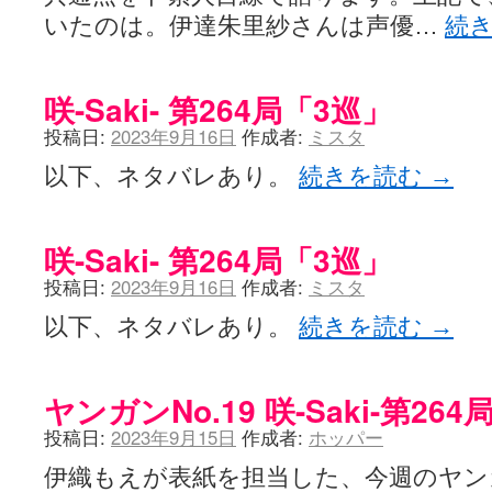
ぽっこぬ / 咲絵ログ2
(15:21)
いたのは。伊達朱里紗さんは声優…
続
妄言郷 / 咲-Saki- 第129局「契機」感想
(16:01)
咲-Saki-のてきとう考察 - 咲-Saki- / 記事紹介：書け麻に参加でさ
嶺上かいほー - 咲-saki- / (7/1日分)dreamscapeが更新していました
(14:
咲-Saki- 第264局「3巡」
アニメを見ながらダラダラと就活をする - 咲-saki- / はるたんイェイ(≧∇≦
白い物置 / 咲-Saki- Best Album ～Anthology～を買いました
(00:24)
投稿日:
2023年9月16日
作成者:
ミスタ
らぎこのだらだら日記帳 - 咲 -saki- / 咲アンテナ杯お疲れ様でした(半ギ
考える凡人 / [咲-Saki-]姉帯豊音の能力考察―暦占という仮説―
(04:47)
以下、ネタバレあり。
続きを読む
→
まいるーむ / よく分かる、有珠山高校！（キャラについてひたすら語る
プンスコ！ 野依日和！ - 咲-Saki- / 小蒔「渚のあわあわダブリィレ
Ethanの色々ゆるじゃん不敗神話 - 咲-Saki- / 哲学的に考えてみる園
幸咲良し / コメ返しその他
(08:27)
咲-Saki- 第264局「3巡」
咲の仮blog / 和ちゃん
(12:02)
投稿日:
2023年9月16日
作成者:
ミスタ
もれ日和 / 一ちゃんのフィギュアと聞いたので
(08:30)
読んだらそのままトイレで流して / 【今週の末原ちゃん】咲-Saki- 全
以下、ネタバレあり。
続きを読む
→
世紀末麻雀ブログ-じゃんキチ！ / 【咲-saki-】穏乃の良さを俺が「あ」か
すばらな人生 / 全国編終了！ ところで、すばら先輩はどれくらい出
ハッちゃんの四喜和 - 咲-Saki- / 咲-Saki-全国編 第13話 最終回かぁ
音楽と、人生と、 咲-saki-と。 - 咲-Saki- / こっそり休止、こっそり
ヤンガンNo.19 咲-Saki-第2
ぐりーん哩 - 咲-Saki- / ネリー「ネリーはお金が要るの」
(15:00)
花鳥風月 - 咲-Saki- / やえたんイェイ～
(06:09)
投稿日:
2023年9月15日
作成者:
ホッパー
電波天文学 - 咲-Saki- / BOOTH
(15:19)
伊織もえが表紙を担当した、今週のヤン
Powered by livedoor 相互RSS