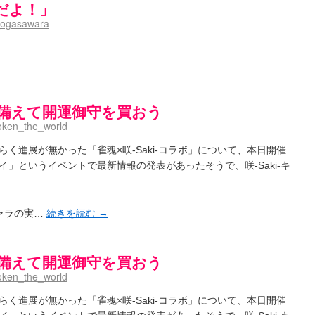
だよ！」
ogasawara
ボに備えて開運御守を買おう
oken_the_world
長らく進展が無かった「雀魂×咲-Saki-コラボ」について、本日開催
」というイベントで最新情報の発表があったそうで、咲-Saki-キ
ャラの実…
続きを読む
→
ボに備えて開運御守を買おう
oken_the_world
長らく進展が無かった「雀魂×咲-Saki-コラボ」について、本日開催