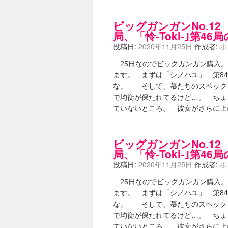
竹ブログ - 咲-Saki- / 【咲-Saki
SSSSS(-saki-しゃーぷしゅーとし
せのたけくらべ - 咲-Saki- / 咲
ビッグガンガンNo.12
咏-Uta-ブログ編 - 咲-Saki- / 黄
局、「怜-Toki-｣第46
チャウチャウちゃうんちゃうん - 咲-Sak
投稿日:
2020年11月25日
作成者:
ホ
気分次第。 - 咲-Saki- / シノハユ 第3
あこしず日和！ - 咲-Saki- / 咲-Saki
25日なのでビッグガンガン購入。 
ニワカ王者 / 【アニメ記事】咲-Sa
ます。 まずは「シノハユ」 第8
のよーなのよー - 咲-Saki- / 咲十夜 
な。 そして、慕たちのスペック
Yaranakya » 咲-Saki- / 
で均衡が保たれてるけど…。 ちょ
おもちがなくてもだいじょうぶ / 咲
咲-Saki-の舞台が特定されたら、行
ていないところ。 彼女がさらに
りりーがーる（仮） / 虎姫 カラオ
洋榎-youka- / お知らせ
(11:19)
おっきするー咲ブログ / side-A VS
ビッグガンガンNo.12
フリテンリーチで流して / 姫松高校
局、「怜-Toki-｣第46
オレのぞん / 咲さんのお誕生日です
投稿日:
2020年11月25日
作成者:
ホ
飛鳥の巣 - 咲-Saki- / 咲キャラが
遊び半分 / もうすぐ８月も終わり
(16
25日なのでビッグガンガン購入。 
咲-Saki-ほんだし / 咲-Saki- 第12
ます。 まずは「シノハユ」 第8
咲-Saki-麻雀録 / 台風に強そうな咲
な。 そして、慕たちのスペック
君の友達。 / マイ・フェア・レディ
(
ぽっこぬ / 咲絵ログ2
で均衡が保たれてるけど…。 ちょ
(15:21)
妄言郷 / 咲-Saki- 第129局「契機」
ていないところ。 彼女がさらに