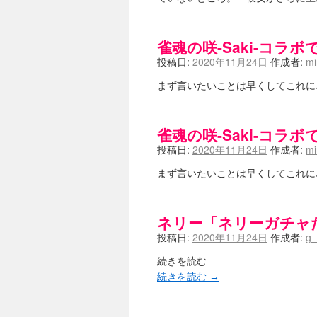
咲-Saki-のてきとう考察 - 咲-S
嶺上かいほー - 咲-saki- / (7/1日分
アニメを見ながらダラダラと就活をする - 咲
雀魂の咲-Saki-コラ
白い物置 / 咲-Saki- Best Album 
投稿日:
2020年11月24日
作成者:
m
らぎこのだらだら日記帳 - 咲 -saki
考える凡人 / [咲-Saki-]姉帯豊
まず言いたいことは早くしてこれ
まいるーむ / よく分かる、有珠山
プンスコ！ 野依日和！ - 咲-Saki
Ethanの色々ゆるじゃん不敗神話 - 咲
幸咲良し / コメ返しその他
雀魂の咲-Saki-コラ
(08:27)
咲の仮blog / 和ちゃん
(12:02)
投稿日:
2020年11月24日
作成者:
m
もれ日和 / 一ちゃんのフィギュアと
読んだらそのままトイレで流して / 【
まず言いたいことは早くしてこれ
世紀末麻雀ブログ-じゃんキチ！ / 【咲
すばらな人生 / 全国編終了！ と
ハッちゃんの四喜和 - 咲-Saki- / 
ネリー「ネリーガチャ
音楽と、人生と、 咲-saki-と。 - 咲
投稿日:
2020年11月24日
作成者:
g_
ぐりーん哩 - 咲-Saki- / ネリー
花鳥風月 - 咲-Saki- / やえたんイェイ
続きを読む
電波天文学 - 咲-Saki- / BOOTH
(15:19
続きを読む
→
Powered by livedoor 相互RSS