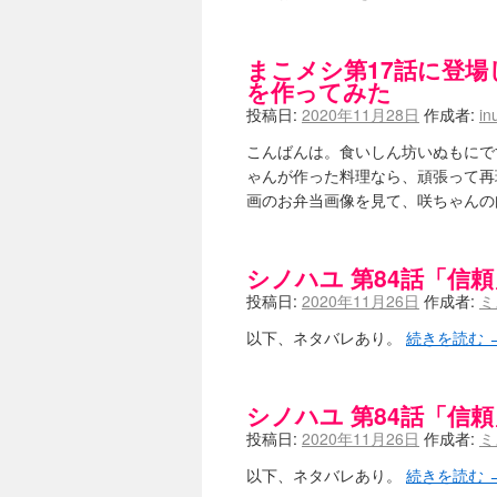
ニワカSakiファンの部屋 - 咲-Saki
低姿勢ニワカの麻雀 / マイナーカッ
Hinamado blog - 咲-Saki- / リ
まこメシ第17話に登場
咲ワン・neo[仮] / 私事。
(01:19)
を作ってみた
EL HOLAZO - 咲-Saki- / 
投稿日:
2020年11月28日
作成者:
in
何の変哲もない咲の地名紹介 / 小
咲-Saki-.長野編をにょろんと見てみるブログ
こんばんは。食いしん坊いぬもにで
まったり咲SS他ブログ - 咲-Saki- /
ゃんが作った料理なら、頑張って再
咲-Saki-カツゲン備忘録 / 咲-Saki
画のお弁当画像を見て、咲ちゃんの
百合っぽいぶろぐ - 咲-Saki- / シノハユ 
あかどる日和 - 咲-saki- / 
妥当麻雀界ブログ / コミックマーケ
咲-saki-速報 / 一時休止のお知らせ
シノハユ 第84話「信頼
(0
ふわふわな記憶 / 1
(16:20)
投稿日:
2020年11月26日
作成者:
ミ
咲っ考 / 何故咲は大将で、照は先鋒
Danas je lep dan. / [咲-S
以下、ネタバレあり。
続きを読む
ぴゅーく☆すてっぷ - 咲-Saki- /
What You Mean ? - 咲-Saki
左を向いて » 咲-saki- / 【シノハ
シノハユ 第84話「信頼
primary colors / 久誕イエ～～
投稿日:
2020年11月26日
作成者:
ミ
乱れ雪月花 - 咲-Saki- / ブロ
YUKARI / 【宥菫】 ＳＳ更新と
以下、ネタバレあり。
続きを読む
アルカ茄子 / 戒能物怪録 キングと