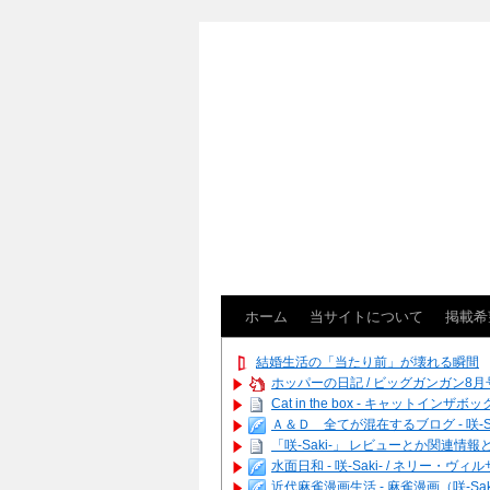
ホーム
当サイトについて
掲載希
結婚生活の「当たり前」が壊れる瞬間
ホッパーの日記 / ビッグガンガン8月号
Cat in the box - キャットインザボッ
Ａ＆Ｄ 全てが混在するブログ - 咲-Saki
「咲-Saki-」 レビューとか関連情報とか
水面日和 - 咲-Saki- / ネリ
近代麻雀漫画生活 - 麻雀漫画（咲-Saki