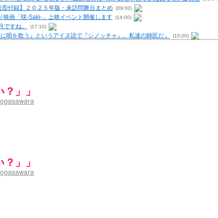
 / 【調査⑥付録】２０２５年版・未訪問舞台まとめ
(09:00)
- / 映画「咲-Saki-」上映イベント開催します
(14:00)
6月ですね。
(17:10)
む時に唄を歌う』というアイヌ語で『シノッチャ』。私達の師匠だ」
(15:00)
を再現するプログラムを公開
(12:58)
原「小走と同じ大学なんや」爽「へえ！」
(13:15)
・レビューまとめを更新（Ver.1.1d）
(10:29)
の上重漫ちゃんと演じている伊達朱里紗さんの共通点
(05:29)
i- / 雀魂咲コラボ！ ガチャ＆キャラ雑感
(15:48)
い？」」
UP 咲なま他
(11:53)
ogasawara
【SS】
(06:42)
咲-Saki-キャラが台湾麻雀を打ったらどうなるのか
(13:30)
 男体化すると聞いての落書き
(13:32)
トマップ）
(15:00)
（2017年09月）
(06:14)
末の千里のために(咲さんが和ちゃんを招待するだけの話)
(05:30)
い？」」
-5巻表紙の舞台を発見しました
(15:35)
ogasawara
ssion 1
(13:01)
 ５・８小林先生の日記更新について考えてみる その１～否定的意見の発露を4つに分けて
の更新
(11:32)
-臨時アンテナ
(11:50)
が好き～ / ブログ名変更のお知らせ
(03:10)