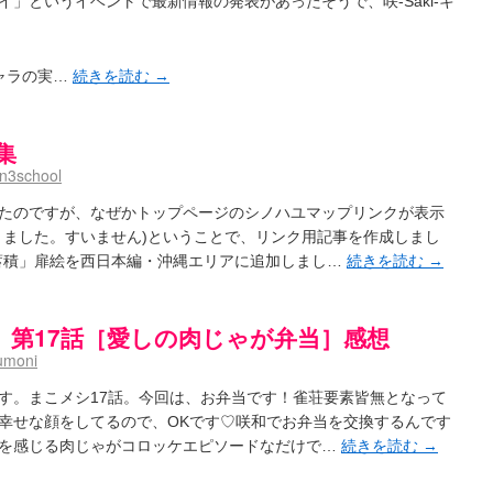
」というイベントで最新情報の発表があったそうで、咲-Saki-キ
ャラの実…
続きを読む
→
集
n3school
たのですが、なぜかトップページのシノハユマップリンクが表示
きました。すいません)ということで、リンク用記事を作成しまし
4局「蓄積」扉絵を西日本編・沖縄エリアに追加しまし…
続きを読む
→
」第17話［愛しの肉じゃが弁当］感想
umoni
す。まこメシ17話。今回は、お弁当です！雀荘要素皆無となって
幸せな顔をしてるので、OKです♡咲和でお弁当を交換するんです
を感じる肉じゃがコロッケエピソードなだけで…
続きを読む
→