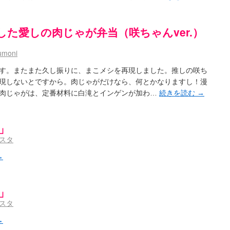
- / 咲の実写化について（再）
(15:15)
プリングSS感想
(07:31)
ハビリテーション
(04:56)
した愛しの肉じゃが弁当（咲ちゃんver.）
吉野から上り方面の帰り道、亀山JCT-四日市IC間の渋滞回避法
(14:34)
umoni
鍛治さんが通っていた小学校 茨城・舟塚山小学校
(02:52)
 - 咲-Saki- / 第143局[応変]～第154局[奮起]
(20:33)
す。またまた久し振りに、まこメシを再現しました。推しの咲ち
 照と洋榎のANN第9回
(09:00)
現しないとですから。肉じゃがだけなら、何とかなりますし！漫
-154局 【奮起】 マジかー！
(13:30)
肉じゃがは、定番材料に白滝とインゲンが加わ…
続きを読む
→
the down of age 5巻
(06:32)
【今回は考察ではなく】原村和-のどっち-の魅力について語ってみるよ！【愛を体現する】
(05:
ット８９に参加します
(11:00)
」
8:26)
スタ
なのか？
(15:20)
aki-]もしインターハイのルールが鷲巣麻雀だったら
(09:55)
→
 ブログ終了のお知らせ
(12:51)
- / 第2回清澄エリア聖地巡礼ツアーレポート
(11:53)
ユ】第26話「一別以来」/咲日和・阿知賀の巻（６） / 立-Ritz-（３）
(09:00)
」
～～～～イ！！！！！！
(10:16)
スタ
グ終了のお知らせ：今までありがとうございました
(15:30)
お知らせ 【松実宥誕記念ＳＳ】
(13:35)
→
はいったい誰なのか？
(15:24)