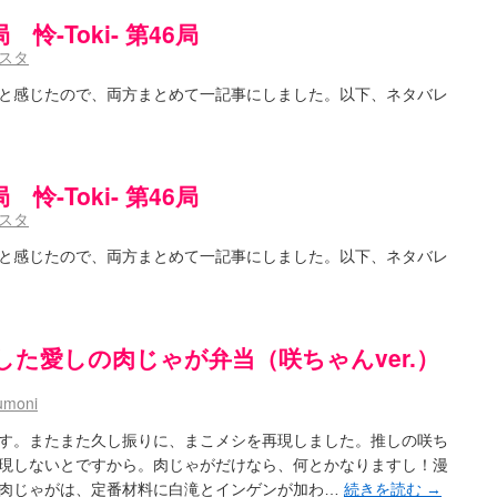
日ドラゴンズのドラフト指名を予想してみる ～後～
(02:52)
 怜-Toki- 第46局
/ 浩子「…あっ分かった 恐らくそういうことか」
(12:40)
aki- 第193局[竜王] ドラゴンの王とパクリの女王
(15:12)
スタ
麻雀ゲーム]【ゲーム】セガのMJシリーズで2年ぶりの夏の咲-Saki-CUP開催！
(04:30)
とろけそうな日
(15:31)
と感じたので、両方まとめて一記事にしました。以下、ネタバレ
#咲実写 ☆告知☆オンライン上映会☆ 阿知賀編☆７月21日(土)ドラマ特別編18時20分～映画
ノハユ菰沢中関連(江津・大田)の登場舞台まとめ
(15:00)
介な相手だよ！ あんたは……！！ ／ 咲-Saki- 第186局「無我」感想
(00:05)
 怜-Toki- 第46局
/ クリスマス！！そして…
(10:28)
スタ
)
】憩 -Kei- 全国編第２２局『流局』
(04:40)
と感じたので、両方まとめて一記事にしました。以下、ネタバレ
います故
(08:00)
(13:19)
/ 阿知賀編をドヤ顔に着目しながらまたまた読み返しました
(13:55)
里「そげなこつ私がやっておきますから！」煌「それには及びません！」
(15:00)
/ しわが誕生することは老化現象だと言えます…。
(00:00)
した愛しの肉じゃが弁当（咲ちゃんver.）
:00)
咲-Saki-SS：久咲】そして私たちは、空へ、空へ【絶望】【後編】
(08:07)
umoni
載感想】宮永照についてのあれこれ
(18:12)
aki-第168局［端緒］感想
(16:58)
す。またまた久し振りに、まこメシを再現しました。推しの咲ち
i-第168局[端緒]感想 照-Teru- 追憶編第1局［照菫］（なんだそれ
(03:05)
現しないとですから。肉じゃがだけなら、何とかなりますし！漫
/ 永水航路 3 - 霧島の姫は、深山幽谷の頂で天逆鉾の夢を見るだろう -
(15:03)
肉じゃがは、定番材料に白滝とインゲンが加わ…
続きを読む
→
i-16巻 シノハユ7巻表紙予想
(11:05)