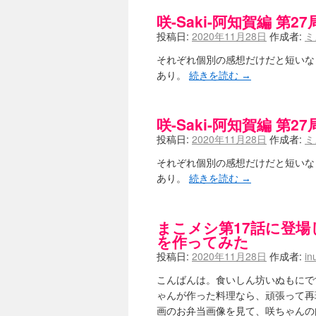
嶺上航路 / ドラフト前日なので中
咲-Saki-阿知賀編 第27局
音を奏でて花が咲く - 咲-Saki- 
一萬人の麓路() - 咲-Saki- / 咲-S
投稿日:
2020年11月28日
作成者:
ミ
from A to K / [咲-saki-][
紺フェス - 咲-Saki- / 【越谷SS】
それぞれ個別の感想だけだと短いな
ユズポニッキ - 咲-Saki- / ☆ 
あり。
続きを読む
→
ああ、あの牌？ - 咲-Saki- / シ
宮守大好き帳 / 告知
(13:04)
麻雀アニメ＆麻雀ゲームあれこれ / 厄
咲-Saki-阿知賀編 第27局
ばるのまーじゃん日和 - 咲-saki- 
投稿日:
2020年11月28日
作成者:
ミ
咲めも！ / ニワチョコ、尊い。
(04:23
ＳＳＳ（咲ＳＳ）感想ブログ / 【SSS
それぞれ個別の感想だけだと短いな
ひまじんひまんじ / 読書の秋、と言
あり。
続きを読む
→
煌-Subara- - 咲-saki- / シノハユ感想
SYNTH 2006 - 咲 -Saki- 
かえんだん - 咲-Saki- / 朱
Saki-1 グランプリ ～咲ワン～ 
まこメシ第17話に登場
木と木と木 - 咲-saki- / 新道寺の本
(00
を作ってみた
ヤンデレ・狂気の百合SSブログ / 【
投稿日:
2020年11月28日
作成者:
in
迷子の坊やのみちくさ日記 / 【連
私的素敵ジャンク / [咲-Saki-] 咲-S
こんばんは。食いしん坊いぬもにで
麻雀自由帳 - 咲-Saki- / 咲-Sak
ゃんが作った料理なら、頑張って再
LAT. 39°20' N - 咲-Saki- 
画のお弁当画像を見て、咲ちゃんの
エトピリカ!! - 咲-saki- / 咲-Sak