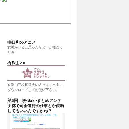
咲日和のアニメ
女神がいると思ったらとーか様だっ
た件
有珠山2.0
有珠山高校後援会の方々はご自由に
ダウンロードしてお使い下さい。
第3回：咲-Saki-まとめアンテ
ナ杯で司会進行の仕事とか依頼
考える
(20:00)
してもいいんですかね？