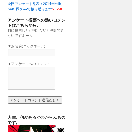
次回アンケート発表：2014年の咲-
」
(16:00)
Saki-界を●●で振り返ります
NEW!!
アンケート投票への熱いコメン
トはこちらから。
何に投票したか明記ないと判別でき
ないですよーぅ
▼お名前(ニックネーム)
▼アンケートへのコメント
人生、何があるかわからんもの
です。