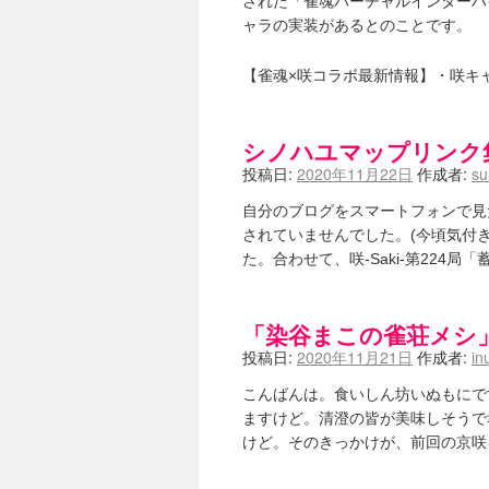
された「雀魂バーチャルインターハイ
ャラの実装があるとのことです。
【雀魂×咲コラボ最新情報】・咲キ
シノハユマップリンク
投稿日:
2020年11月22日
作成者:
su
自分のブログをスマートフォンで見
されていませんでした。(今頃気付
た。合わせて、咲-Saki-第22
「染谷まこの雀荘メシ
投稿日:
2020年11月21日
作成者:
in
こんばんは。食いしん坊いぬもにで
ますけど。清澄の皆が美味しそうで
けど。そのきっかけが、前回の京咲