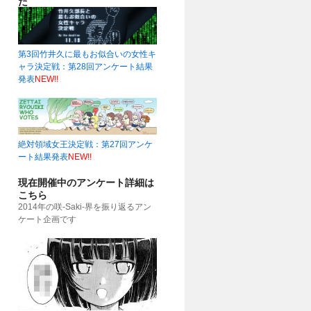
た
第3回竹井久に最もお似合いの女性キ
ャラ決定戦：第28回アンケート結果
発表
NEW!!
51)
絶対領域女王決定戦：第27回アンケ
ート結果発表
NEW!!
現在開催中のアンケート詳細は
こちら
2014年の咲-Saki-界を振り返るアン
ケート企画です