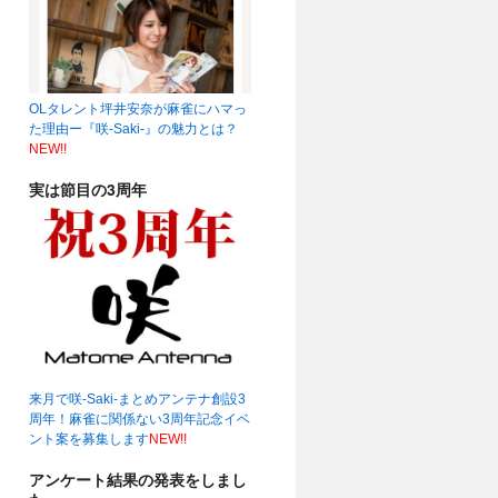
OLタレント坪井安奈が麻雀にハマっ
19時～☆
(04:22)
た理由ー『咲-Saki-』の魅力とは？
NEW!!
実は節目の3周年
来月で咲-Saki-まとめアンテナ創設3
周年！麻雀に関係ない3周年記念イベ
ント案を募集します
NEW!!
アンケート結果の発表をしまし