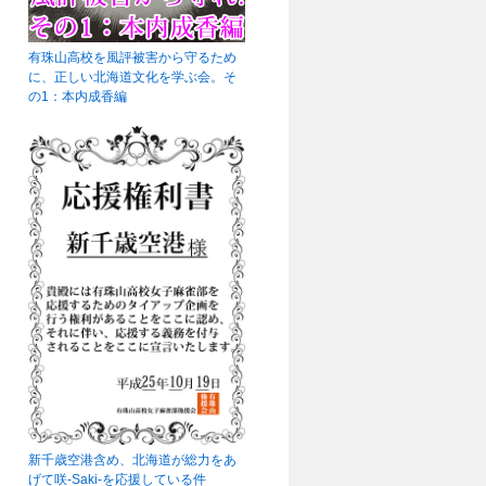
有珠山高校を風評被害から守るため
に、正しい北海道文化を学ぶ会。そ
の1：本内成香編
新千歳空港含め、北海道が総力をあ
げて咲-Saki-を応援している件