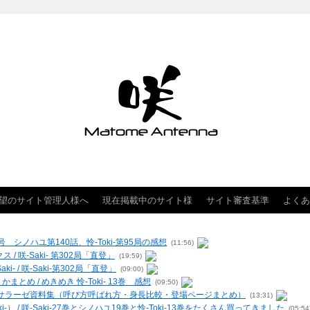
望のサイト管理人様へ
現在掲載中のサイト様
サイト審査基準
よくあ
 シノハユ第140話、怜-Toki-第95局の感想
(11:56)
クス / 咲-Saki- 第302局「直登」
(19:59)
- / 咲-Saki-第302局「直登」
(09:00)
まとめ / めきめき 怜-Toki- 13巻 感想
(09:50)
ー・ヴィルサラーゼ資料集（呼び方呼ばれ方・身長比較・登場ページまとめ）
(13:31)
-） / 咲-Saki-27巻とシノハユ19巻と怜-Toki-13巻をたくさん買ってきました
(05:54