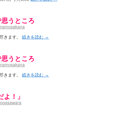
aki- / 記事紹介：書け麻に参加でさっそく負けましたｗ
(13:21)
)dreamscapeが更新していました
(14:10)
-saki- / はるたんイェイ(≧∇≦)/他
(07:33)
ボで思うところ
～Anthology～を買いました
(00:24)
inamosakana
- / 咲アンテナ杯お疲れ様でした(半ギレ)
(14:18)
音の能力考察―暦占という仮説―
(04:47)
に尽きます。
続きを読む
→
高校！（キャラについてひたすら語る）
(15:11)
- / 小蒔「渚のあわあわダブリィレイディオ？」 淡「第三回・後編！」
(16:23)
-Saki- / 哲学的に考えてみる園城寺怜さんの能力
(12:25)
ボで思うところ
inamosakana
聞いたので
(08:30)
今週の末原ちゃん】咲-Saki- 全国編 第13局
(03:30)
に尽きます。
続きを読む
→
-saki-】穏乃の良さを俺が「あ」から順に解説していくッ！ ver.2014
(16:50)
ころで、すばら先輩はどれくらい出たの？
(21:22)
咲-Saki-全国編 第13話 最終回かぁ～
(12:55)
だよ！」
-Saki- / こっそり休止、こっそり再開
(13:55)
ogasawara
「ネリーはお金が要るの」
(15:00)
～
(06:09)
)