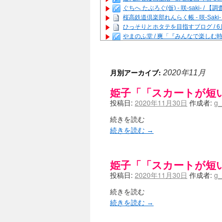
ぐちへ たぶろぐ(仮) - 咲-saki-
桜高鉄道倶楽部れんらく帳 - 咲-Saki
ひっそりとホタテを目指すブログ / 
やまのふ堂 / 爽「『みんなで楽し
咲ぱい - 咲-Saki- / 麻雀の卓上
俺が読んだSS - 咲-saki- / 末
とっぽい。 / 咲-Saki- 考察・解説
月別アーカイブ:
2020年11月
咲クラ女子 - 咲-Saki- / 姫松
咲スファクション☆タウン - 咲-Sak
姫子「「スカートが短
咲ミダレ - 咲-saki- / MJ第14回咲C
投稿日:
2020年11月30日
作成者:
g_
はやりの如く☆ - 咲-saki- / 悪いこと
麻雀雑記あれこれ - 咲 -Saki- / 
続きを読む
またの名を咲ブログ - 咲-Saki- /
続きを読む
→
あっちが変 / あっちが変
(08:31)
BBKN BLOG / トップページ（サイ
あにてつ！ / 千里山に行ってきました
さくやこのはな - 咲 -saki- / 
姫子「「スカートが短
凡人の私 / ステルス坂こと咲-Saki
投稿日:
2020年11月30日
作成者:
g_
嶺上開花自摸 / Last day of Summer se
おもちもちもち - 咲-Saki- /
続きを読む
かんむりとかげ - 咲-Saki- / 立先生
続きを読む
→
咲-Saki- | にゅいのって / 咲-Saki
咲-Saki-ブログ！～麻雀下手でも咲