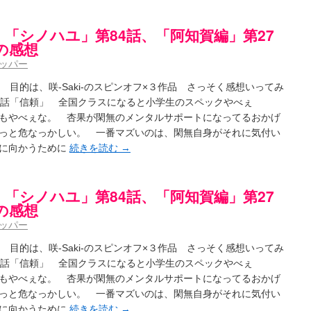
-】ゲームが待ち遠しい件
(05:44)
ょーとすとーりー) - 咲-saki- / 豊音「ピロートークしようよー」白望「ダル……くない
さんのやり方で就活をやってみよう
 「シノハユ」第84話、「阿知賀編」第27
(03:51)
色い封筒が届いた(・∀・)
(12:30)
局の感想
i- / 吉野の千本桜を見に行きました(2015/04/05)
(10:51)
ッパー
巻 感想
(07:42)
-阿知賀編Blu-rayBOX 購入
(01:00)
目的は、咲-Saki-のスピンオフ×３作品 さっそく感想いってみ
ki- 立先生のコメントを取り上げる
(09:00)
4話「信頼」 全国クラスになると小学生のスペックやべぇ
第四夜
(11:00)
もやべぇな。 杏果が閑無のメンタルサポートになってるおかげ
国際最萌リーグは園城寺怜ちゃんに一票を入れました
(12:56)
っと危なっかしい。 一番マズいのは、閑無自身がそれに気付い
と照の確執【プリン】
(16:10)
くしかないでしょ / ブログを引っ越ししました
上に向かうために
続きを読む
→
(13:18)
ケ編っぽい小ネタ
(10:29)
 side-B 野球対決
(10:30)
 「シノハユ」第84話、「阿知賀編」第27
についてのいくらかの考察
(09:03)
局の感想
 （ギリギリ）
(14:58)
ッパー
ギタリストだったら...【風越編】
(15:06)
:03)
目的は、咲-Saki-のスピンオフ×３作品 さっそく感想いってみ
8局 「涼風」 感想
(11:54)
4話「信頼」 全国クラスになると小学生のスペックやべぇ
キャラ
(05:45)
もやべぇな。 杏果が閑無のメンタルサポートになってるおかげ
12:49)
っと危なっかしい。 一番マズいのは、閑無自身がそれに気付い
感想
(16:01)
上に向かうために
続きを読む
→