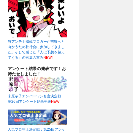
当アンテナ掲載ブロガーが吉野へと
向かうため壮行会に参加してきまし
た。そして感じた「人は予想を超え
てくる」の言葉の重み
NEW!
アンケート結果の発表です！お
待たせしました！
末原恭子ナンバーワン名言決定戦：
第26回アンケート結果発表
NEW!
人気プロ雀士決定戦：第25回アンケ