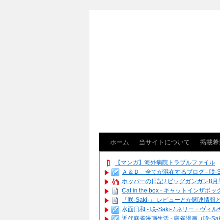
ホーム
当サイトについて
掲載希
【マンガ】海外病院トラブルファイル
Ａ＆Ｄ 全てが混在するブログ - 咲-Saki
ホッパーの日記 / ビッグガンガン8月号
Cat in the box - キャットインザボッ
「咲-Saki-」 レビューとか関連情報とか
水面日和 - 咲-Saki- / ネリ
近代麻雀漫画生活 - 麻雀漫画（咲-Saki