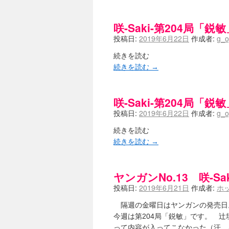
竹ブログ - 咲-Saki- / 【咲-Saki
SSSSS(-saki-しゃーぷしゅーとし
せのたけくらべ - 咲-Saki- / 咲
咲-Saki-第204局「鋭敏
咏-Uta-ブログ編 - 咲-Saki- / 黄
投稿日:
2019年6月22日
作成者:
g_o
チャウチャウちゃうんちゃうん - 咲-Sak
気分次第。 - 咲-Saki- / シノハユ 第3
続きを読む
あこしず日和！ - 咲-Saki- / 咲-Saki
続きを読む
→
ニワカ王者 / 【アニメ記事】咲-Sa
のよーなのよー - 咲-Saki- / 咲十夜 
Yaranakya » 咲-Saki- / 
咲-Saki-第204局「鋭敏
おもちがなくてもだいじょうぶ / 咲
咲-Saki-の舞台が特定されたら、行
投稿日:
2019年6月22日
作成者:
g_o
りりーがーる（仮） / 虎姫 カラオ
洋榎-youka- / お知らせ
(11:19)
続きを読む
おっきするー咲ブログ / side-A VS
続きを読む
→
フリテンリーチで流して / 姫松高校
オレのぞん / 咲さんのお誕生日です
飛鳥の巣 - 咲-Saki- / 咲キャラが
ヤンガンNo.13 咲-S
遊び半分 / もうすぐ８月も終わり
(16
咲-Saki-ほんだし / 咲-Saki- 第12
投稿日:
2019年6月21日
作成者:
ホ
咲-Saki-麻雀録 / 台風に強そうな咲
隔週の金曜日はヤンガンの発売日。 
君の友達。 / マイ・フェア・レディ
(
ぽっこぬ / 咲絵ログ2
今週は第204局「鋭敏」です。 
(15:21)
妄言郷 / 咲-Saki- 第129局「契機」
って内容が入ってこなかった（汗 