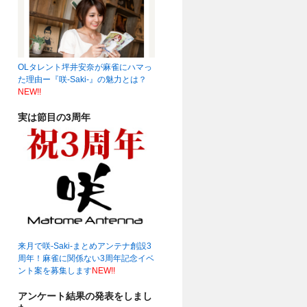
OLタレント坪井安奈が麻雀にハマっ
19時～☆
(04:22)
た理由ー『咲-Saki-』の魅力とは？
NEW!!
実は節目の3周年
来月で咲-Saki-まとめアンテナ創設3
周年！麻雀に関係ない3周年記念イベ
ント案を募集します
NEW!!
アンケート結果の発表をしまし