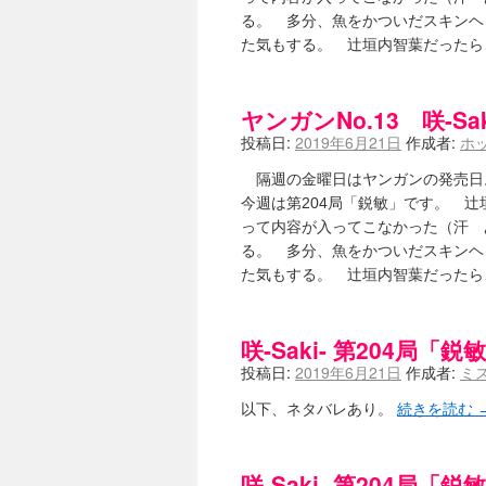
咲-Saki-のてきとう考察 - 咲-S
る。 多分、魚をかついだスキンヘ
嶺上かいほー - 咲-saki- / (7/1日分
た気もする。 辻垣内智葉だった
アニメを見ながらダラダラと就活をする - 咲
白い物置 / 咲-Saki- Best Album 
らぎこのだらだら日記帳 - 咲 -saki
ヤンガンNo.13 咲-S
考える凡人 / [咲-Saki-]姉帯豊
まいるーむ / よく分かる、有珠山
投稿日:
2019年6月21日
作成者:
ホ
プンスコ！ 野依日和！ - 咲-Saki
Ethanの色々ゆるじゃん不敗神話 - 咲
隔週の金曜日はヤンガンの発売日。 
幸咲良し / コメ返しその他
(08:27)
今週は第204局「鋭敏」です。 
咲の仮blog / 和ちゃん
(12:02)
って内容が入ってこなかった（汗 
もれ日和 / 一ちゃんのフィギュアと
る。 多分、魚をかついだスキンヘ
読んだらそのままトイレで流して / 【
た気もする。 辻垣内智葉だった
世紀末麻雀ブログ-じゃんキチ！ / 【咲
すばらな人生 / 全国編終了！ と
ハッちゃんの四喜和 - 咲-Saki- / 
咲-Saki- 第204局「鋭
音楽と、人生と、 咲-saki-と。 - 咲
ぐりーん哩 - 咲-Saki- / ネリー
投稿日:
2019年6月21日
作成者:
ミ
花鳥風月 - 咲-Saki- / やえたんイェイ
電波天文学 - 咲-Saki- / BOOTH
(15:19
以下、ネタバレあり。
続きを読む
Powered by livedoor 相互RSS
咲-Saki- 第204局「鋭