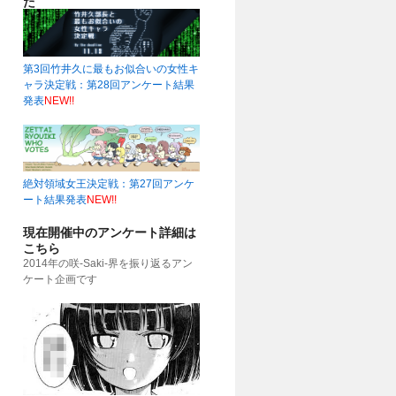
た
第3回竹井久に最もお似合いの女性キ
ャラ決定戦：第28回アンケート結果
発表
NEW!!
51)
絶対領域女王決定戦：第27回アンケ
ート結果発表
NEW!!
現在開催中のアンケート詳細は
こちら
2014年の咲-Saki-界を振り返るアン
ケート企画です