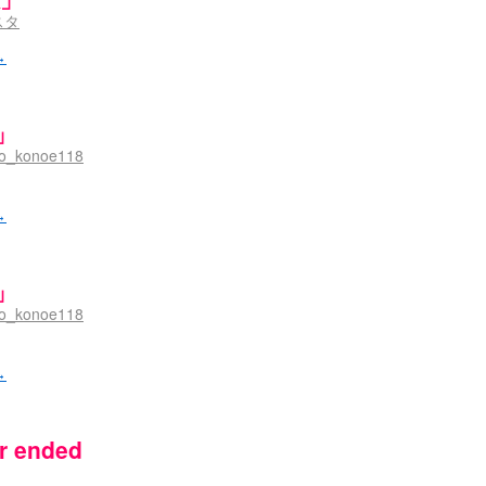
スタ
→
」
lo_konoe118
→
」
lo_konoe118
→
ar ended