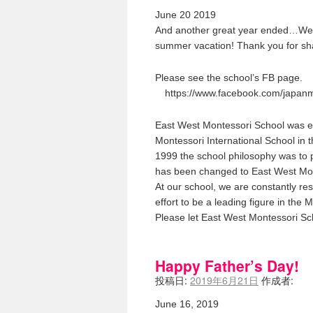
June 20 2019
And another great year ended…We wi
summer vacation! Thank you for shar
Please see the school’s FB page.
https://www.facebook.com/japanm
East West Montessori School was est
Montessori International School in 
1999 the school philosophy was to 
has been changed to East West Mon
At our school, we are constantly r
effort to be a leading figure in the 
Please let East West Montessori Sc
Happy Father’s Day!
投稿日:
2019年6月21日
作成者:
June 16, 2019