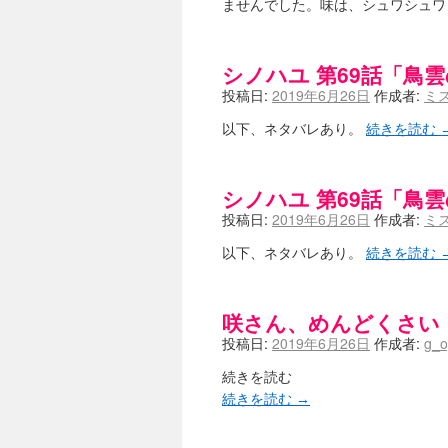
ませんでした。味は、シュワシュワ
嶺上航路 / ドラフト前日なので中
音を奏でて花が咲く - 咲-Saki- 
一萬人の麓路() - 咲-Saki- / 咲-S
from A to K / [咲-saki-][
シノハユ 第69話「鳥
紺フェス - 咲-Saki- / 【越谷SS】
投稿日:
2019年6月26日
作成者:
ミ
ユズポニッキ - 咲-Saki- / ☆ 
ああ、あの牌？ - 咲-Saki- / シ
以下、ネタバレあり。
続きを読む
宮守大好き帳 / 告知
(13:04)
麻雀アニメ＆麻雀ゲームあれこれ / 厄
ばるのまーじゃん日和 - 咲-saki- 
シノハユ 第69話「鳥
咲めも！ / ニワチョコ、尊い。
(04:23
ＳＳＳ（咲ＳＳ）感想ブログ / 【SSS
投稿日:
2019年6月26日
作成者:
ミ
ひまじんひまんじ / 読書の秋、と言
以下、ネタバレあり。
続きを読む
煌-Subara- - 咲-saki- / シノハユ感想
SYNTH 2006 - 咲 -Saki- 
かえんだん - 咲-Saki- / 朱
Saki-1 グランプリ ～咲ワン～ 
咲さん、めんどくさい
木と木と木 - 咲-saki- / 新道寺の本
(00
投稿日:
2019年6月26日
作成者:
g_o
ヤンデレ・狂気の百合SSブログ / 【
迷子の坊やのみちくさ日記 / 【連
続きを読む
私的素敵ジャンク / [咲-Saki-] 咲-S
続きを読む
→
麻雀自由帳 - 咲-Saki- / 咲-Sak
LAT. 39°20' N - 咲-Saki- 
エトピリカ!! - 咲-saki- / 咲-Sak