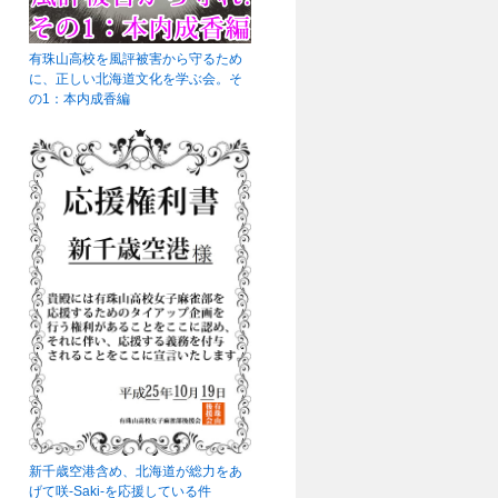
有珠山高校を風評被害から守るため
に、正しい北海道文化を学ぶ会。そ
の1：本内成香編
新千歳空港含め、北海道が総力をあ
げて咲-Saki-を応援している件