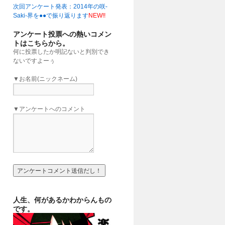
次回アンケート発表：2014年の咲-
」
(16:00)
Saki-界を●●で振り返ります
NEW!!
アンケート投票への熱いコメン
トはこちらから。
何に投票したか明記ないと判別でき
ないですよーぅ
▼お名前(ニックネーム)
▼アンケートへのコメント
人生、何があるかわからんもの
です。