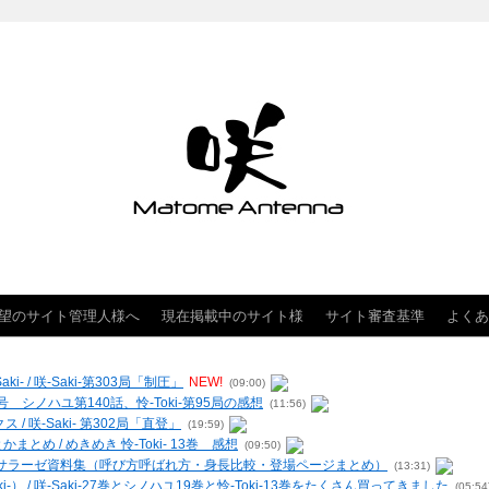
望のサイト管理人様へ
現在掲載中のサイト様
サイト審査基準
よくあ
- / 咲-Saki-第303局「制圧」
NEW!
(09:00)
 シノハユ第140話、怜-Toki-第95局の感想
(11:56)
クス / 咲-Saki- 第302局「直登」
(19:59)
まとめ / めきめき 怜-Toki- 13巻 感想
(09:50)
ー・ヴィルサラーゼ資料集（呼び方呼ばれ方・身長比較・登場ページまとめ）
(13:31)
-） / 咲-Saki-27巻とシノハユ19巻と怜-Toki-13巻をたくさん買ってきました
(05:54