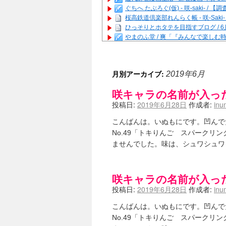
ぐちへ たぶろぐ(仮) - 咲-saki-
桜高鉄道倶楽部れんらく帳 - 咲-Saki
ひっそりとホタテを目指すブログ / 
やまのふ堂 / 爽「『みんなで楽し
咲ぱい - 咲-Saki- / 麻雀の卓上
俺が読んだSS - 咲-saki- / 末
とっぽい。 / 咲-Saki- 考察・解説
月別アーカイブ:
2019年6月
咲クラ女子 - 咲-Saki- / 姫松
咲スファクション☆タウン - 咲-Sak
咲キャラの名前が入った
咲ミダレ - 咲-saki- / MJ第14回咲C
投稿日:
2019年6月28日
作成者:
inu
はやりの如く☆ - 咲-saki- / 悪いこと
麻雀雑記あれこれ - 咲 -Saki- / 
こんばんは。いぬもにです。凹んで
またの名を咲ブログ - 咲-Saki- /
No.49「トキりんご スパーク
あっちが変 / あっちが変
(08:31)
BBKN BLOG / トップページ（サイ
ませんでした。味は、シュワシュワ
あにてつ！ / 千里山に行ってきました
さくやこのはな - 咲 -saki- / 
凡人の私 / ステルス坂こと咲-Saki
咲キャラの名前が入った
嶺上開花自摸 / Last day of Summer se
投稿日:
2019年6月28日
作成者:
inu
おもちもちもち - 咲-Saki- /
かんむりとかげ - 咲-Saki- / 立先生
こんばんは。いぬもにです。凹んで
咲-Saki- | にゅいのって / 咲-Saki
No.49「トキりんご スパーク
咲-Saki-ブログ！～麻雀下手でも咲