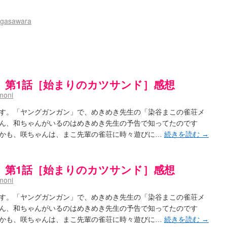
- / 咲の実写化について（再）
(15:15)
プリングSS感想
(07:31)
gasawara
ハビリテーション
(04:56)
吉野から上り方面の帰り道、亀山JCT-四日市IC間の渋滞回避法
(14:34)
鍛治さんが通っていた小学校 茨城・舟塚山小学校
(02:52)
 - 咲-Saki- / 第143局[応変]～第154局[奮起]
(20:33)
 照と洋榎のANN第9回
(09:00)
」第1話［始まりのカツサンド］感想
-154局 【奮起】 マジかー！
(13:30)
moni
the down of age 5巻
(06:32)
【今回は考察ではなく】原村和-のどっち-の魅力について語ってみるよ！【愛を体現する】
(05:
す。「ヤングガンガン」で、めきめき先生の「染谷まこの雀荘メ
ット８９に参加します
(11:00)
ん、和ちゃんがいるのはめきめき先生の予告で知ってたのです
8:26)
かも、咲ちゃんは、まこ先輩の雀荘に時々遊びに…
続きを読む
→
なのか？
(15:20)
aki-]もしインターハイのルールが鷲巣麻雀だったら
(09:55)
 ブログ終了のお知らせ
(12:51)
」第1話［始まりのカツサンド］感想
- / 第2回清澄エリア聖地巡礼ツアーレポート
(11:53)
moni
ユ】第26話「一別以来」/咲日和・阿知賀の巻（６） / 立-Ritz-（３）
(09:00)
～～～～イ！！！！！！
(10:16)
す。「ヤングガンガン」で、めきめき先生の「染谷まこの雀荘メ
グ終了のお知らせ：今までありがとうございました
(15:30)
ん、和ちゃんがいるのはめきめき先生の予告で知ってたのです
お知らせ 【松実宥誕記念ＳＳ】
(13:35)
はいったい誰なのか？
かも、咲ちゃんは、まこ先輩の雀荘に時々遊びに…
続きを読む
→
(15:24)