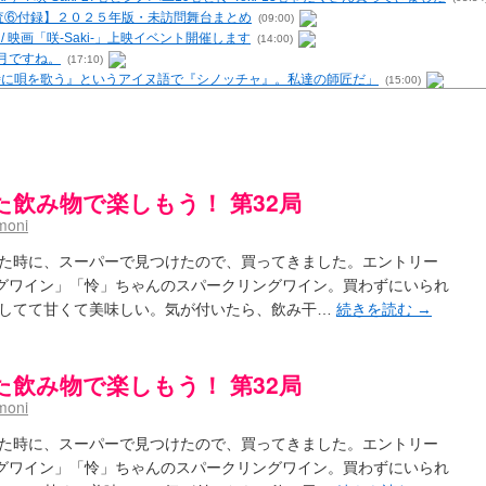
 / 【調査⑥付録】２０２５年版・未訪問舞台まとめ
(09:00)
- / 映画「咲-Saki-」上映イベント開催します
(14:00)
6月ですね。
(17:10)
む時に唄を歌う』というアイヌ語で『シノッチャ』。私達の師匠だ」
(15:00)
を再現するプログラムを公開
(12:58)
原「小走と同じ大学なんや」爽「へえ！」
(13:15)
・レビューまとめを更新（Ver.1.1d）
(10:29)
の上重漫ちゃんと演じている伊達朱里紗さんの共通点
(05:29)
i- / 雀魂咲コラボ！ ガチャ＆キャラ雑感
(15:48)
飲み物で楽しもう！ 第32局
UP 咲なま他
(11:53)
moni
【SS】
(06:42)
咲-Saki-キャラが台湾麻雀を打ったらどうなるのか
(13:30)
た時に、スーパーで見つけたので、買ってきました。エントリー
 男体化すると聞いての落書き
(13:32)
リングワイン」「怜」ちゃんのスパークリングワイン。買わずにいられ
トマップ）
してて甘くて美味しい。気が付いたら、飲み干…
続きを読む
→
(15:00)
（2017年09月）
(06:14)
末の千里のために(咲さんが和ちゃんを招待するだけの話)
(05:30)
-5巻表紙の舞台を発見しました
(15:35)
飲み物で楽しもう！ 第32局
ssion 1
(13:01)
moni
 ５・８小林先生の日記更新について考えてみる その１～否定的意見の発露を4つに分けて
の更新
(11:32)
た時に、スーパーで見つけたので、買ってきました。エントリー
-臨時アンテナ
(11:50)
リングワイン」「怜」ちゃんのスパークリングワイン。買わずにいられ
が好き～ / ブログ名変更のお知らせ
(03:10)