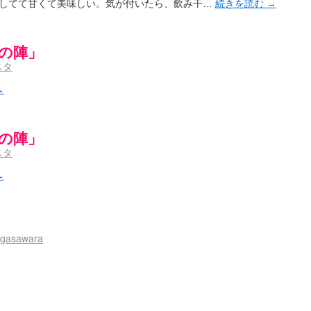
してて甘くて美味しい。気が付いたら、飲み干…
続きを読む
→
日ドラゴンズのドラフト指名を予想してみる ～後～
(02:52)
/ 浩子「…あっ分かった 恐らくそういうことか」
(12:40)
aki- 第193局[竜王] ドラゴンの王とパクリの女王
(15:12)
麻雀ゲーム]【ゲーム】セガのMJシリーズで2年ぶりの夏の咲-Saki-CUP開催！
(04:30)
雲の陣」
とろけそうな日
(15:31)
スタ
#咲実写 ☆告知☆オンライン上映会☆ 阿知賀編☆７月21日(土)ドラマ特別編18時20分～映画
ノハユ菰沢中関連(江津・大田)の登場舞台まとめ
(15:00)
→
介な相手だよ！ あんたは……！！ ／ 咲-Saki- 第186局「無我」感想
(00:05)
/ クリスマス！！そして…
(10:28)
雲の陣」
)
】憩 -Kei- 全国編第２２局『流局』
スタ
(04:40)
います故
(08:00)
→
(13:19)
/ 阿知賀編をドヤ顔に着目しながらまたまた読み返しました
(13:55)
里「そげなこつ私がやっておきますから！」煌「それには及びません！」
(15:00)
/ しわが誕生することは老化現象だと言えます…。
(00:00)
:00)
gasawara
咲-Saki-SS：久咲】そして私たちは、空へ、空へ【絶望】【後編】
(08:07)
載感想】宮永照についてのあれこれ
(18:12)
aki-第168局［端緒］感想
(16:58)
i-第168局[端緒]感想 照-Teru- 追憶編第1局［照菫］（なんだそれ
(03:05)
/ 永水航路 3 - 霧島の姫は、深山幽谷の頂で天逆鉾の夢を見るだろう -
(15:03)
i-16巻 シノハユ7巻表紙予想
(11:05)