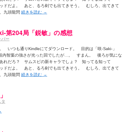
aki- / 記事紹介：書け麻に参加でさっそく負けましたｗ
(13:21)
ッドだよ。 あと、るろ剣でも出てきそう。 むしろ、出てきて
)dreamscapeが更新していました
(14:10)
ら、九頭龍閃
続きを読む
→
-saki- / はるたんイェイ(≧∇≦)/他
(07:33)
～Anthology～を買いました
(00:24)
- / 咲アンテナ杯お疲れ様でした(半ギレ)
(14:18)
aki-第204局「鋭敏」の感想
音の能力考察―暦占という仮説―
(04:47)
高校！（キャラについてひたすら語る）
(15:11)
ッパー
- / 小蒔「渚のあわあわダブリィレイディオ？」 淡「第三回・後編！」
(16:23)
-Saki- / 哲学的に考えてみる園城寺怜さんの能力
いつも通りKindleにてダウンロード。 目的は「咲-Saki-」
(12:25)
辻垣内智葉の強さが光った回でしたが…。 すまん。 後ろが気にな
あれだろ？ サムスピの新キャラでしょ？ 知ってる知って
聞いたので
(08:30)
ッドだよ。 あと、るろ剣でも出てきそう。 むしろ、出てきて
今週の末原ちゃん】咲-Saki- 全国編 第13局
(03:30)
ら、九頭龍閃
続きを読む
→
-saki-】穏乃の良さを俺が「あ」から順に解説していくッ！ ver.2014
(16:50)
ころで、すばら先輩はどれくらい出たの？
(21:22)
咲-Saki-全国編 第13話 最終回かぁ～
(12:55)
敏」
-Saki- / こっそり休止、こっそり再開
(13:55)
「ネリーはお金が要るの」
(15:00)
スタ
～
(06:09)
)
→
敏」