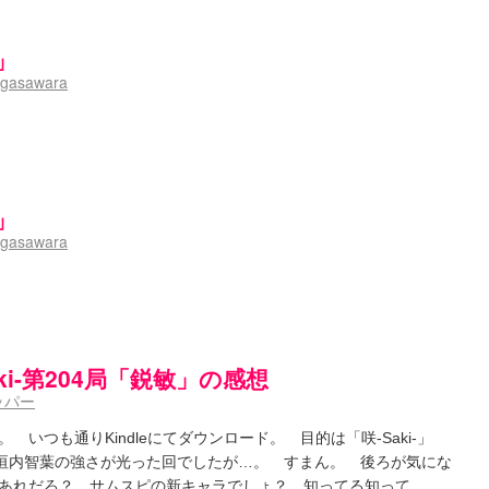
-】ゲームが待ち遠しい件
(05:44)
ょーとすとーりー) - 咲-saki- / 豊音「ピロートークしようよー」白望「ダル……くない
さんのやり方で就活をやってみよう
(03:51)
」
色い封筒が届いた(・∀・)
(12:30)
gasawara
i- / 吉野の千本桜を見に行きました(2015/04/05)
(10:51)
巻 感想
(07:42)
-阿知賀編Blu-rayBOX 購入
(01:00)
ki- 立先生のコメントを取り上げる
(09:00)
第四夜
(11:00)
国際最萌リーグは園城寺怜ちゃんに一票を入れました
(12:56)
」
と照の確執【プリン】
(16:10)
くしかないでしょ / ブログを引っ越ししました
(13:18)
gasawara
ケ編っぽい小ネタ
(10:29)
 side-B 野球対決
(10:30)
についてのいくらかの考察
(09:03)
 （ギリギリ）
(14:58)
ギタリストだったら...【風越編】
(15:06)
aki-第204局「鋭敏」の感想
:03)
8局 「涼風」 感想
ッパー
(11:54)
キャラ
(05:45)
いつも通りKindleにてダウンロード。 目的は「咲-Saki-」
12:49)
辻垣内智葉の強さが光った回でしたが…。 すまん。 後ろが気にな
感想
(16:01)
あれだろ？ サムスピの新キャラでしょ？ 知ってる知って