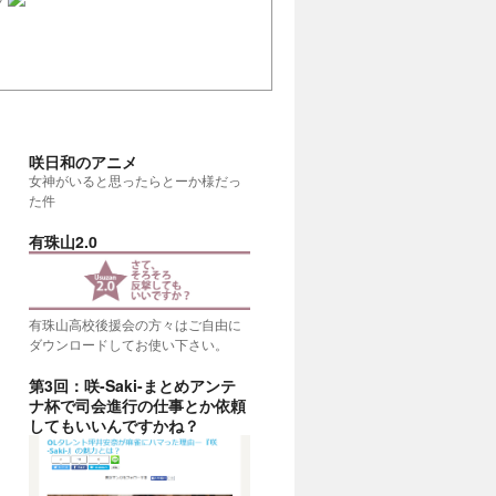
咲日和のアニメ
女神がいると思ったらとーか様だっ
た件
有珠山2.0
有珠山高校後援会の方々はご自由に
ダウンロードしてお使い下さい。
第3回：咲-Saki-まとめアンテ
ナ杯で司会進行の仕事とか依頼
考える
(20:00)
してもいいんですかね？