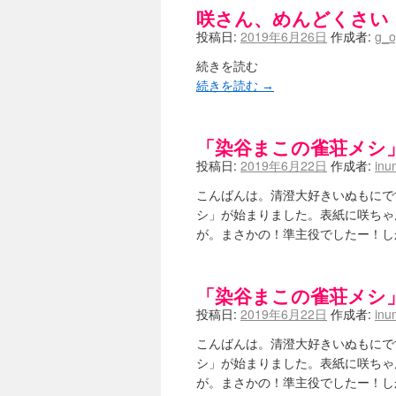
咲さん、めんどくさい
ニワカSakiファンの部屋 - 咲-Saki
低姿勢ニワカの麻雀 / マイナーカッ
投稿日:
2019年6月26日
作成者:
g_o
Hinamado blog - 咲-Saki- / リ
咲ワン・neo[仮] / 私事。
(01:19)
続きを読む
EL HOLAZO - 咲-Saki- / 
続きを読む
→
何の変哲もない咲の地名紹介 / 小
咲-Saki-.長野編をにょろんと見てみるブログ
まったり咲SS他ブログ - 咲-Saki- /
「染谷まこの雀荘メシ
咲-Saki-カツゲン備忘録 / 咲-Saki
投稿日:
2019年6月22日
作成者:
inu
百合っぽいぶろぐ - 咲-Saki- / シノハユ 
あかどる日和 - 咲-saki- / 
こんばんは。清澄大好きいぬもにで
妥当麻雀界ブログ / コミックマーケ
咲-saki-速報 / 一時休止のお知らせ
シ」が始まりました。表紙に咲ちゃ
(0
ふわふわな記憶 / 1
(16:20)
が。まさかの！準主役でしたー！し
咲っ考 / 何故咲は大将で、照は先鋒
Danas je lep dan. / [咲-S
ぴゅーく☆すてっぷ - 咲-Saki- /
「染谷まこの雀荘メシ
What You Mean ? - 咲-Saki
投稿日:
2019年6月22日
作成者:
inu
左を向いて » 咲-saki- / 【シノハ
primary colors / 久誕イエ～～
こんばんは。清澄大好きいぬもにで
乱れ雪月花 - 咲-Saki- / ブロ
シ」が始まりました。表紙に咲ちゃ
YUKARI / 【宥菫】 ＳＳ更新と
アルカ茄子 / 戒能物怪録 キングと
が。まさかの！準主役でしたー！し