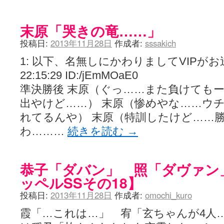
末原「哭きの竜……」
投稿日:
2013年11月28日
作成者:
sssakich
1: 以下、名無しにかわりましてVIPがお送りし
22:15:29 ID:/jEmMOaE0
準決勝後 末原（ぐっ……また負けても
出やけど……） 末原（惨めやな……ウ
れてるんや） 末原（特訓したけど……
わ………
続きを読む
→
恭子「ダバン」 照「ダヴァン」【
ッペルSSその18】
投稿日:
2013年11月28日
作成者:
omochi_kuro
霞「…これは…」 宥「玄ちゃんが4人