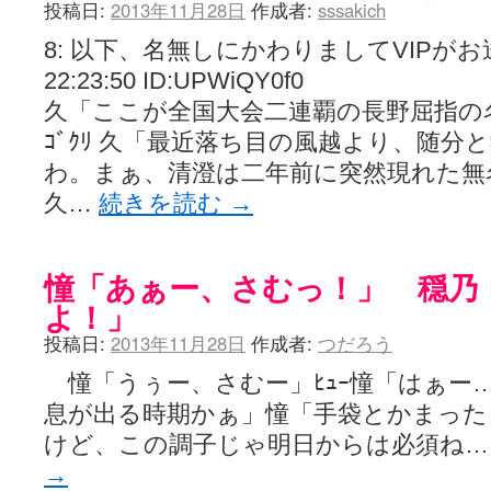
投稿日:
2013年11月28日
作成者:
sssakich
8: 以下、名無しにかわりましてVIPがお送りし
22:23:50 ID:UPWiQY0f0
久「ここが全国大会二連覇の長野屈指の
ｺﾞｸﾘ 久「最近落ち目の風越より、随
わ。まぁ、清澄は二年前に突然現れた無
久…
続きを読む
→
憧「あぁー、さむっ！」 穏乃
よ！」
投稿日:
2013年11月28日
作成者:
つだろう
憧「うぅー、さむー」ﾋｭｰ憧「はぁー…
息が出る時期かぁ」憧「手袋とかまった
けど、この調子じゃ明日からは必須ね
→