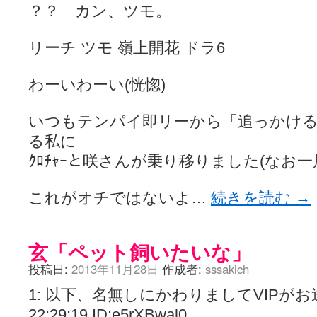
？？「カン、ツモ。
リーチ ツモ 嶺上開花 ドラ6」
わーいわーい(恍惚)
いつもテンパイ即リーから「追っかけ
る私に
ｸﾛﾁｬｰと咲さんが乗り移りました(なお一
これがオチではないよ…
続きを読む
→
玄「ペット飼いたいな」
投稿日:
2013年11月28日
作成者:
sssakich
1: 以下、名無しにかわりましてVIPがお送りし
22:29:19 ID:e5rXBwal0