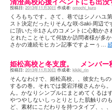
清澄高校応援イベントにも出没
投稿日:
2013年11月30日
作成者:
omochi_kuro
くろもちです。さて、巷ではシノハユ第
スト決定だったりそんな咲-Saki-周辺
に頂いた※1さんのコメントに心動かさ
とれたことそして何故か訪問者様が多か
さかの連続モヒカン記事ですよーぅ…
姫松高校と冬支度。 メンバー
投稿日:
2013年11月30日
作成者:
kikiki_rin
そんなわけで、姫松高校、、彼女たちの
するの巻。それでは愛宕洋榎さんから。
ん。かなりシンプルにまとめてくるは
やつやしないしっとりとした肌触りの
ど、素材にこだわりを持つタイプ、、