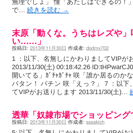
無理でしょ」 憧「あたしはできるの！」
で…
続きを読む
→
末原「動くな。うちはレズや」
い……」
投稿日:
2013年11月30日
作成者:
dpdmx702
1 ：以下、名無しにかわりましてVIPが
2013/11/30(土) 00:18:42.26 ID:t
開いてる」ｶﾞﾁｬｶﾞﾁｬ 咲「誰か居るの
バタン！ パチン 咲「えっ？」 7 ：以
てVIPがお送りします 2013/11/30(土)…
透華「奴隷市場でショッピング
投稿日:
2013年11月30日
作成者:
sssakich
5: 以下、名無しにかわりましてVIPがお送りし