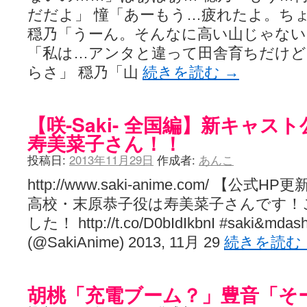
だだよ」 憧「あーもう…疲れたよ。ち
穏乃「うーん。そんなに高い山じゃない
「私は…アンタと違って田舎育ちだけ
らさ」 穏乃「山
続きを読む
→
【咲-Saki- 全国編】新キャス
寿美菜子さん！！
投稿日:
2013年11月29日
作成者:
あんこ
http://www.saki-anime.com/ 【
高校・末原恭子役は寿美菜子さんです！
した！ http://t.co/D0bIdIkbnI #saki&mdash
(@SakiAnime) 2013, 11月 29
続きを読む
胡桃「充電ブーム？」豊音「そ