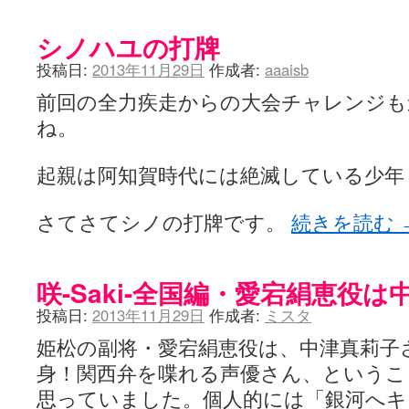
シノハユの打牌
投稿日:
2013年11月29日
作成者:
aaaisb
前回の全力疾走からの大会チャレンジも
ね。
起親は阿知賀時代には絶滅している少年
さてさてシノの打牌です。
続きを読む
咲-Saki-全国編・愛宕絹恵役
投稿日:
2013年11月29日
作成者:
ミスタ
姫松の副将・愛宕絹恵役は、中津真莉子
身！関西弁を喋れる声優さん、というこ
思っていました。個人的には「銀河へキッ