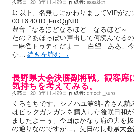
投稿日:
2013年11月29日
作成者:
sssakich
1: 以下、名無しにかわりましてVIPがお送りし
00:16:40 ID:jFuxQgNt0
豊音「なるほどなるほど なるほど～」ﾍ
たの？あほっぽい声出して何読んでるの
ー麻雀トゥデイだよー」 白望「ああ、
か…
続きを読む
→
長野県大会決勝副将戦。観客席
気持ちを考えてみる。
投稿日:
2013年11月29日
作成者:
omochi_kuro
くろもちです。シノハユ第3話皆さん読
はビッグガンガンを購入した後咲日和が
ましたよーぅ。今回はかなり肩の力を抜
の通りなのですが…。先日の長野県大会