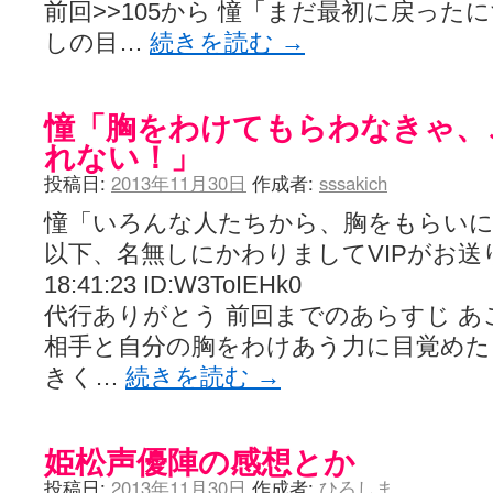
前回>>105から 憧「まだ最初に戻った
LAT. 39°20' N - 咲-Saki- / 永水航路 3 - 霧島の姫は、深山幽谷
エトピリカ!! - 咲-saki- / 咲-Saki-16巻 シノハユ7巻表紙予想
しの目…
続きを読む
→
(11:05)
ニワカSakiファンの部屋 - 咲-Saki- / 咲の実写化について（再）
(15:15)
低姿勢ニワカの麻雀 / マイナーカップリングSS感想
(07:31)
Hinamado blog - 咲-Saki- / リハビリテーション
(04:56)
憧「胸をわけてもらわなきゃ、
咲ワン・neo[仮] / 私事。
(01:19)
EL HOLAZO - 咲-Saki- / 吉野から上り方面の帰り道、亀山JCT-四日
れない！」
何の変哲もない咲の地名紹介 / 小鍛治さんが通っていた小学校 茨城
投稿日:
2013年11月30日
作成者:
sssakich
咲-Saki-.長野編をにょろんと見てみるブログ - 咲-Saki- / 第143局[応変]
まったり咲SS他ブログ - 咲-Saki- / 照と洋榎のANN第9回
(09:00)
憧「いろんな人たちから、胸をもらいに
咲-Saki-カツゲン備忘録 / 咲-Saki-154局 【奮起】 マジかー！
(13:30)
百合っぽいぶろぐ - 咲-Saki- / シノハユ the down of age 5巻
(06:32)
以下、名無しにかわりましてVIPがお送りしま
あかどる日和 - 咲-saki- / 【今回は考察ではなく】原村和-のどっ
18:41:23 ID:W3ToIEHk0
妥当麻雀界ブログ / コミックマーケット８９に参加します
(11:00)
咲-saki-速報 / 一時休止のお知らせ
代行ありがとう 前回までのあらすじ 
(08:26)
ふわふわな記憶 / 1
(16:20)
相手と自分の胸をわけあう力に目覚めた
咲っ考 / 何故咲は大将で、照は先鋒なのか？
(15:20)
Danas je lep dan. / [咲-Saki-]もしインターハイのルールが鷲巣麻雀
きく…
続きを読む
→
ぴゅーく☆すてっぷ - 咲-Saki- / ブログ終了のお知らせ
(12:51)
What You Mean ? - 咲-Saki- / 第2回清澄エリア聖地巡礼ツアーレポート
左を向いて » 咲-saki- / 【シノハユ】第26話「一別以来」/咲日和・阿知賀
姫松声優陣の感想とか
primary colors / 久誕イエ～～～～～～イ！！！！！！
(10:16)
乱れ雪月花 - 咲-Saki- / ブログ終了のお知らせ：今までありがとうご
投稿日:
2013年11月30日
作成者:
ひろしま