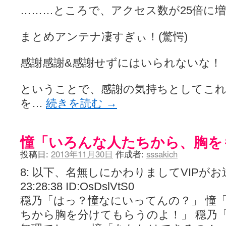
ぽっこぬ / 咲絵ログ2
(15:21)
………ところで、アクセス数が25倍に
妄言郷 / 咲-Saki- 第129局「契機」感想
(16:01)
咲-Saki-のてきとう考察 - 咲-Saki- / 記事紹介：書け麻に参加でさ
まとめアンテナ凄すぎぃ！(驚愕)
嶺上かいほー - 咲-saki- / (7/1日分)dreamscapeが更新していました
(14:
アニメを見ながらダラダラと就活をする - 咲-saki- / はるたんイェイ(≧∇≦
白い物置 / 咲-Saki- Best Album ～Anthology～を買いました
(00:24)
感謝感謝&感謝せずにはいられないな！
らぎこのだらだら日記帳 - 咲 -saki- / 咲アンテナ杯お疲れ様でした(半ギ
考える凡人 / [咲-Saki-]姉帯豊音の能力考察―暦占という仮説―
(04:47)
まいるーむ / よく分かる、有珠山高校！（キャラについてひたすら語る
ということで、感謝の気持ちとしてこ
プンスコ！ 野依日和！ - 咲-Saki- / 小蒔「渚のあわあわダブリィレ
を…
続きを読む
→
Ethanの色々ゆるじゃん不敗神話 - 咲-Saki- / 哲学的に考えてみる園
幸咲良し / コメ返しその他
(08:27)
咲の仮blog / 和ちゃん
(12:02)
もれ日和 / 一ちゃんのフィギュアと聞いたので
(08:30)
憧「いろんな人たちから、胸を
読んだらそのままトイレで流して / 【今週の末原ちゃん】咲-Saki- 全
世紀末麻雀ブログ-じゃんキチ！ / 【咲-saki-】穏乃の良さを俺が「あ」か
投稿日:
2013年11月30日
作成者:
sssakich
すばらな人生 / 全国編終了！ ところで、すばら先輩はどれくらい出
ハッちゃんの四喜和 - 咲-Saki- / 咲-Saki-全国編 第13話 最終回かぁ
8: 以下、名無しにかわりましてVIPがお送りし
音楽と、人生と、 咲-saki-と。 - 咲-Saki- / こっそり休止、こっそり
23:28:38 ID:OsDslVtS0
ぐりーん哩 - 咲-Saki- / ネリー「ネリーはお金が要るの」
(15:00)
花鳥風月 - 咲-Saki- / やえたんイェイ～
穏乃「はっ？憧なにいってんの？」 憧
(06:09)
電波天文学 - 咲-Saki- / BOOTH
(15:19)
ちから胸を分けてもらうのよ！」 穏乃
Powered by livedoor 相互RSS