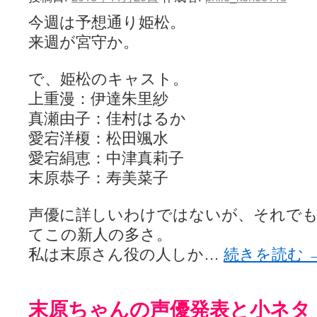
今週は予想通り姫松。
来週が宮守か。
で、姫松のキャスト。
上重漫：伊達朱里紗
真瀬由子：佳村はるか
愛宕洋榎：松田颯水
愛宕絹恵：中津真莉子
末原恭子：寿美菜子
声優に詳しいわけではないが、それでも
てこの新人の多さ。
私は末原さん役の人しか…
続きを読む
末原ちゃんの声優発表と小ネタ