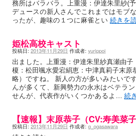
務所はバラバラ。上重漫：伊達朱里紗(予
デュースの新人さんでこれまではモブ
ったが、趣味の１つに麻雀とい
続きを
姫松高校キャスト
投稿日:
2013年11月29日
作成者:
yurippoi
出ました。上重漫：伊達朱里紗真瀬由子
榎：松田颯水愛宕絹恵：中津真莉子末原
略）ですね。 新人の方が多いみたいで
んが多くて、新興勢力の永水はベテラン
せんが、代表作がいくつかあるよ…
続
【速報】末原恭子（CV:寿美菜
投稿日:
2013年11月29日
作成者:
g_ogasawara