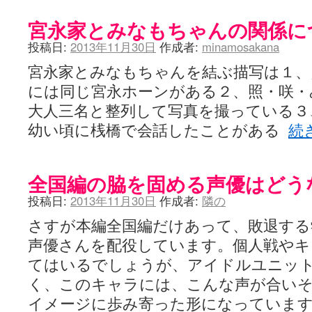
宮永家とみなもちゃんの関係に
投稿日:
2013年11月30日
作成者:
minamosakana
宮永家とみなもちゃんを結ぶ描写は１、
には同じ宮永ホーンがある２、照・咲・
大人三名と整列して写真を撮っている３
幼い頃に桟橋で会話したことがある
続
全国編の脇を固める声優はどう
投稿日:
2013年11月30日
作成者:
隣の
さすが本編全国編だけあって、敗退する
声優さんを配役しています。個人戦やキ
てはいるでしょうが、アイドルユニッ
く、このキャラには、こんな声が合い
イメージに歩み寄った形になっています