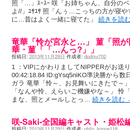
照「…」ｽｰｽｰ 咲「お姉ちゃん、自分
よ//」ﾕｻﾕｻ 照「んぅ…こっちの方が寝
に…昔はよく一緒に寝てた」
続きを読
竜華「怜が宮永と…」 菫「照が
華・菫「「…んっ?」」
投稿日:
2013年11月29日
作成者:
dpdmx702
1 ：VIPにかわりましてNIPPERがお送りしま
00:42:18.84 ID:gYsq5niKO準決勝
ガラ 竜華「怜～、お見舞いにきたで～」 
「なんや怜、えらいご機嫌やな～」 怜「
まな、照とメールしとっ…
続きを読む
咲-Saki-全国編キャスト・姫松
投稿日:
2013年11月29日
作成者:
philo_konoe118