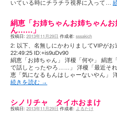
いている時にチラチラ視界に入って…
絹恵「お姉ちゃんお姉ちゃんお
ん……」
投稿日:
2013年11月29日
作成者:
sssakich
2: 以下、名無しにかわりましてVIPがお送りし
22:49:25 ID:+is9uDv90
絹恵「お姉ちゃん」 洋榎「何や」 絹恵
で話しとったやろ……」 洋榎「最近それ
恵「気になるもんはしゃーないやん」 
続きを読む
→
シノリチャ タイホおまけ
投稿日:
2013年11月29日
作成者:
よるたけ