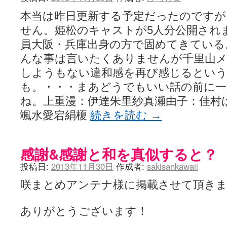
YUKARI / 【宥菫】 ＳＳ更新とお知らせ 【松実宥誕記念ＳＳ】
(13:
アルカ茄子 / 戒能物怪録 キングとはいったい誰なのか？
(15:24)
本当は昨日更新する予定だったのですが
竹ブログ - 咲-Saki- / 【咲-Saki-】ゲームが待ち遠しい件
(05:44)
せん。姫松のキャストが5人分公開され
SSSSS(-saki-しゃーぷしゅーとしょーとすとーりー) - 咲-saki-
せのたけくらべ - 咲-Saki- / 咲さんのやり方で就活をやってみよう
(03:5
員大阪・兵庫出身の方で固めてきている
咏-Uta-ブログ編 - 咲-Saki- / 黄色い封筒が届いた(・∀・)
(12:30)
んな事は言いたくありませんが千里山
チャウチャウちゃうんちゃうん - 咲-Saki- / 吉野の千本桜を見に行きました(2
気分次第。 - 咲-Saki- / シノハユ 第3巻 感想
(07:42)
しようもない違和感を再び感じるとい
あこしず日和！ - 咲-Saki- / 咲-Saki-阿知賀編Blu-rayBOX 購入
(01:00)
も。・・・まあどうでもいい話の前に一
ニワカ王者 / 【アニメ記事】咲-Saki- 立先生のコメントを取り上げる
のよーなのよー - 咲-Saki- / 咲十夜 第四夜
ね。上重漫：伊達朱里紗真瀬由子：佳村
(11:00)
Yaranakya » 咲-Saki- / 国際最萌リーグは園城寺怜ちゃんに一票を入
颯水愛宕絹榎
続きを読む
→
おもちがなくてもだいじょうぶ / 咲と照の確執【プリン】
(16:10)
咲-Saki-の舞台が特定されたら、行くしかないでしょ / ブログを引っ
りりーがーる（仮） / 虎姫 カラオケ編っぽい小ネタ
(10:29)
洋榎-youka- / お知らせ
(11:19)
感謝&感謝と和を真似すると？
おっきするー咲ブログ / side-A VS side-B 野球対決
(10:30)
投稿日:
2013年11月30日
作成者:
sakisankawaii
フリテンリーチで流して / 姫松高校についてのいくらかの考察
(09:03)
オレのぞん / 咲さんのお誕生日です （ギリギリ）
(14:58)
咲まとめアンテナ様に掲載させて頂き
飛鳥の巣 - 咲-Saki- / 咲キャラがギタリストだったら...【風越編】
(15:06
遊び半分 / もうすぐ８月も終わり
(16:03)
咲-Saki-ほんだし / 咲-Saki- 第128局 「涼風」 感想
(11:54)
ありがとうございます！
咲-Saki-麻雀録 / 台風に強そうな咲キャラ
(05:45)
君の友達。 / マイ・フェア・レディ
(12:49)