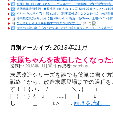
水面日和 - 咲-Saki- / ネリー・ヴィルサラーゼ資料集（呼び方呼ば
近代麻雀漫画生活 - 麻雀漫画（咲-Saki-） / 咲-Saki-27巻とシノハユ
ぐちへ たぶろぐ(仮) - 咲-saki- / 【調査⑥付録】２０２５年版・未訪
桜高鉄道倶楽部れんらく帳 - 咲-Saki- / 映画「咲-Saki-」上映イベン
ひっそりとホタテを目指すブログ / 6月ですね。
(17:10)
やまのふ堂 / 爽「『みんなで楽しむ時に唄を歌う』というアイヌ語で
咲ぱい - 咲-Saki- / 麻雀の卓上を再現するプログラムを公開
(12:58)
俺が読んだSS - 咲-saki- / 末原「小走と同じ大学なんや」爽「へえ！」
とっぽい。 / 咲-Saki- 考察・解説・レビューまとめを更新（Ver.1.1d
月別アーカイブ:
2013年11月
咲クラ女子 - 咲-Saki- / 姫松の上重漫ちゃんと演じている伊達朱里紗
咲スファクション☆タウン - 咲-Saki- / 雀魂咲コラボ！ ガチャ＆キャ
末原ちゃんを改造したくなった
咲ミダレ - 咲-saki- / MJ第14回咲CUP 咲なま他
(11:53)
はやりの如く☆ - 咲-saki- / 悪いこと【SS】
(06:42)
投稿日:
2013年11月30日
作成者:
soroburn
麻雀雑記あれこれ - 咲 -Saki- / 咲-Saki-キャラが台湾麻雀を打ったら
またの名を咲ブログ - 咲-Saki- / 男体化すると聞いての落書き
(13:32)
末原改造シリーズを誰でも簡単に書く方
あっちが変 / あっちが変
(08:31)
戦終了から、改造末原登場までの過程を
BBKN BLOG / トップページ（サイトマップ）
(15:00)
あにてつ！ / 千里山に行ってきました（2017年09月）
(06:14)
す！！ {:::/:: / ＼:::
さくやこのはな - 咲 -saki- / 末の千里のために(咲さんが和ちゃんを招
|`（_・）ﾐ u :.:::| . :| ￣`u （・
凡人の私 / ステルス坂こと咲-Saki-5巻表紙の舞台を発見しました
(15:35
嶺上開花自摸 / Last day of Summer session 1
(13:01)
し ＿__ i:∧ …
続きを読む
→
おもちもちもち - 咲-Saki- / ５・８小林先生の日記更新について
かんむりとかげ - 咲-Saki- / 立先生の更新
(11:32)