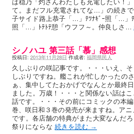
は穏乃「灼さんわたしも充電したい！」
て。まだフル充電されてな…」の続きで
子サイド路上恭子「…」ﾃﾂﾅｷﾞｰ照「…」ﾃﾂ
照「…」ﾄﾃﾄﾃ憩「ウフフ～。仲良しさ…
シノハユ 第三話「慕」感想
投稿日:
2013年11月28日
作成者:
福岡県民人
久しぶりの咲記事です。・・・いえ、そ
しぶりですね。艦これが忙しかったのさ
ぁ、集中してたおかげでなんとか最終
ました。万歳！・・・と関係ない話はこ
話です。・・・その前にコミックの本編
巻、咲日和３巻の発売が来ますね。アニ
です。各店舗の特典がまた大変なんだろ
祭りにならな
続きを読む
→