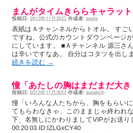
咲-Saki- | にゅいのって / 咲-Saki-臨時アンテナ
(11:50)
まんがタイムきららキャラット 2
咲-Saki-ブログ！～麻雀下手でも咲が好き～ / ブログ名変更のお知らせ
嶺上航路 / ドラフト前日なので中日ドラゴンズのドラフト指名を予想
投稿日:
2013年11月30日
作成者:
seela
音を奏でて花が咲く - 咲-Saki- / 浩子「…あっ分かった 恐らくそう
一萬人の麓路() - 咲-Saki- / 咲-Saki- 第193局[竜王] ドラゴンの王と
表紙はＡチャンネルからトオル。 すごい
from A to K / [咲-saki-][麻雀ゲーム]【ゲーム】セガのMJシリーズで2
紺フェス - 咲-Saki- / 【越谷SS】とろけそうな日
ですね、公式のカウントダウンページ
(15:31)
ユズポニッキ - 咲-Saki- / ☆ #咲実写 ☆告知☆オンライン上映会☆ 
にしています。 ■Ａチャンネル 源三さ
ああ、あの牌？ - 咲-Saki- / シノハユ菰沢中関連(江津・大田)の登場舞
は辛いですなあ。 自分はコタツを出し
宮守大好き帳 / 告知
(13:04)
麻雀アニメ＆麻雀ゲームあれこれ / 厄介な相手だよ！ あんたは……！！ 
続きを読む
→
ばるのまーじゃん日和 - 咲-saki- / クリスマス！！そして…
(10:28)
咲めも！ / ニワチョコ、尊い。
(04:23)
ＳＳＳ（咲ＳＳ）感想ブログ / 【SSS】憩 -Kei- 全国編第２２局『流局
ひまじんひまんじ / 読書の秋、と言います故
憧「あたしの胸はまだまだ大き
(08:00)
煌-Subara- - 咲-saki- / シノハユ感想
(13:19)
投稿日:
2013年11月30日
作成者:
sssakich
SYNTH 2006 - 咲 -Saki- / 阿知賀編をドヤ顔に着目しながらまたま
かえんだん - 咲-Saki- / 朱里「そげなこつ私がやっておきますから
憧「いろんな人たちから、胸をもらい
Saki-1 グランプリ ～咲ワン～ / しわが誕生することは老化現象だと
木と木と木 - 咲-saki- / 新道寺の本
(00:00)
てもらわなきゃ、このままじゃ終われない
ヤンデレ・狂気の百合SSブログ / 【咲-Saki-SS：久咲】そして私
下、名無しにかわりましてVIPがお送りします 
迷子の坊やのみちくさ日記 / 【連載感想】宮永照についてのあれこれ
(
私的素敵ジャンク / [咲-Saki-] 咲-Saki-第168局［端緒］感想
00:20:03 ID:IZLGxCY40
(16:58)
麻雀自由帳 - 咲-Saki- / 咲-Saki-第168局[端緒]感想 照-Teru- 