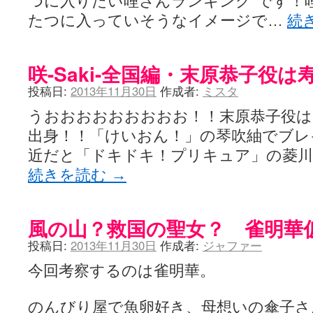
つに入りたい哩さんランキング"です！
たつに入っていそうなイメージで…
続
咲-Saki-全国編・末原恭子役
投稿日:
2013年11月30日
作成者:
ミスタ
うおおおおおおおおお！！末原恭子役は
出身！！「けいおん！」の琴吹紬でブレ
近だと「ドキドキ！プリキュア」の菱川
続きを読む
→
風の山？救国の聖女？ 雀明華
投稿日:
2013年11月30日
作成者:
ジャファー
今回考察するのは雀明華。
のんびり屋で魚卵好き、母想いの傘子さ