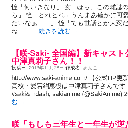
憧「何いきなり」 玄「ほら、この雑誌
ら」 憧「どれどれ？うんまあ確かに可愛
たいなぁ……」 憧「でも世話とか大変だ
ね………
続きを読む
→
【咲-Saki- 全国編】新キャス
中津真莉子さん！！
投稿日:
2013年11月28日
作成者:
あんこ
http://www.saki-anime.com/ 【
高校・愛宕絹恵役は中津真莉子さんです！ http://
#saki&mdash; sakianime (@SakiAnime) 
む
→
咲「もしも三年生と一年生が逆