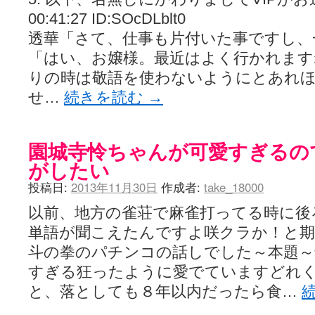
00:41:27 ID:SOcDLblt0
透華「さて、仕事も片付いた事ですし、
「はい、お嬢様。最近はよく行かれます
りの時は敬語を使わないようにとあれ
せ…
続きを読む
→
園城寺怜ちゃんが可愛すぎるの
がしたい
投稿日:
2013年11月30日
作成者:
take_18000
以前、地方の雀荘で麻雀打ってる時に後
単語が聞こえたんですよ咲クラか！と期
斗の拳のパチンコの話しでした～本題～
すぎる狂ったように愛でていますどれ
と、落としても８年以内だったら食…