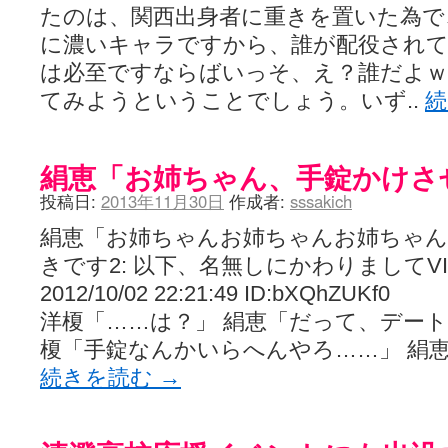
たのは、関西出身者に重きを置いた為で
に濃いキャラですから、誰が配役され
は必至ですならばいっそ、え？誰だよ
てみようということでしょう。いず..
絹恵「お姉ちゃん、手錠かけさ
投稿日:
2013年11月30日
作成者:
sssakich
絹恵「お姉ちゃんお姉ちゃんお姉ちゃん
きです2: 以下、名無しにかわりましてV
2012/10/02 22:21:49 ID:bXQhZUKf0
洋榎「……は？」 絹恵「だって、デート
榎「手錠なんかいらへんやろ……」 絹
続きを読む
→