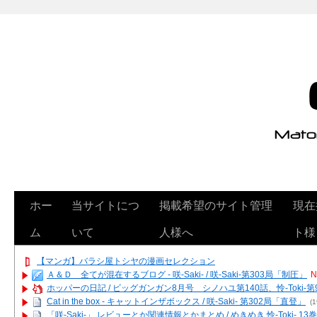
ホー
当サイトにつ
掲載希望のサイト管理
現在
ム
いて
人様へ
ト様
【マンガ】バラシ屋トシヤの漫画セレクション
Ａ＆Ｄ 全てが混在するブログ - 咲-Saki- / 咲-Saki-第303局「制圧」
N
ホッパーの日記 / ビッグガンガン8月号 シノハユ第140話、怜-Toki-
Cat in the box - キャットインザボックス / 咲-Saki- 第302局「直登」
(1
「咲-Saki-」 レビューとか関連情報とかまとめ / めきめき 怜-Toki- 1