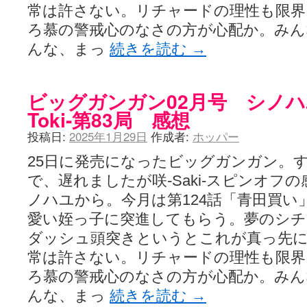
咲-Saki- | にゅいのって / 咲-Saki-臨時アンテナ
(11:50)
常は許さない。リチャードの理性も限界
咲-Saki-ブログ！～麻雀下手でも咲が好き～ / ブログ名変更のお知らせ
ろ慕の警戒心のなさの方が心配か。みん
嶺上航路 / ドラフト前日なので中日ドラゴンズのドラフト指名を予想
音を奏でて花が咲く - 咲-Saki- / 浩子「…あっ分かった 恐らくそう
んな、まっ
続きを読む
→
一萬人の麓路() - 咲-Saki- / 咲-Saki- 第193局[竜王] ドラゴンの王と
from A to K / [咲-saki-][麻雀ゲーム]【ゲーム】セガのMJシリーズで2
紺フェス - 咲-Saki- / 【越谷SS】とろけそうな日
(15:31)
ビッグガンガン02月号 シノハユ
ユズポニッキ - 咲-Saki- / ☆ #咲実写 ☆告知☆オンライン上映会☆ 
ああ、あの牌？ - 咲-Saki- / シノハユ菰沢中関連(江津・大田)の登場舞
Toki-第83局 感想
宮守大好き帳 / 告知
(13:04)
投稿日:
2025年1月29日
作成者:
ホッパー
麻雀アニメ＆麻雀ゲームあれこれ / 厄介な相手だよ！ あんたは……！！ 
ばるのまーじゃん日和 - 咲-saki- / クリスマス！！そして…
(10:28)
25日に発売になったビッグガンガン。
咲めも！ / ニワチョコ、尊い。
(04:23)
ＳＳＳ（咲ＳＳ）感想ブログ / 【SSS】憩 -Kei- 全国編第２２局『流局
で、遅れましたが咲-Saki-スピンオフ
ひまじんひまんじ / 読書の秋、と言います故
(08:00)
ノハユから。今月は第124話「青田買
煌-Subara- - 咲-saki- / シノハユ感想
(13:19)
SYNTH 2006 - 咲 -Saki- / 阿知賀編をドヤ顔に着目しながらまたま
愛い姪っ子に突進してもらう。夢のシ
かえんだん - 咲-Saki- / 朱里「そげなこつ私がやっておきますから
ダッシュ頭突きというとこれが真っ先
Saki-1 グランプリ ～咲ワン～ / しわが誕生することは老化現象だと
木と木と木 - 咲-saki- / 新道寺の本
(00:00)
常は許さない。リチャードの理性も限界
ヤンデレ・狂気の百合SSブログ / 【咲-Saki-SS：久咲】そして私
ろ慕の警戒心のなさの方が心配か。みん
迷子の坊やのみちくさ日記 / 【連載感想】宮永照についてのあれこれ
(
私的素敵ジャンク / [咲-Saki-] 咲-Saki-第168局［端緒］感想
(16:58)
んな、まっ
続きを読む
→
麻雀自由帳 - 咲-Saki- / 咲-Saki-第168局[端緒]感想 照-Teru- 