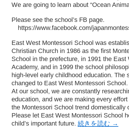
咲-Saki- | にゅいのって / 咲-Saki-臨時アンテナ
(11:50)
We are going to learn about “Ocean Anima
咲-Saki-ブログ！～麻雀下手でも咲が好き～ / ブログ名変更のお知らせ
嶺上航路 / ドラフト前日なので中日ドラゴンズのドラフト指名を予想
音を奏でて花が咲く - 咲-Saki- / 浩子「…あっ分かった 恐らくそう
Please see the school’s FB page.
一萬人の麓路() - 咲-Saki- / 咲-Saki- 第193局[竜王] ドラゴンの王と
https://www.facebook.com/japanmontess
from A to K / [咲-saki-][麻雀ゲーム]【ゲーム】セガのMJシリーズで2
紺フェス - 咲-Saki- / 【越谷SS】とろけそうな日
(15:31)
ユズポニッキ - 咲-Saki- / ☆ #咲実写 ☆告知☆オンライン上映会☆ 
East West Montessori School was establis
ああ、あの牌？ - 咲-Saki- / シノハユ菰沢中関連(江津・大田)の登場舞
Christian Church in 1986 as the first Monte
宮守大好き帳 / 告知
(13:04)
麻雀アニメ＆麻雀ゲームあれこれ / 厄介な相手だよ！ あんたは……！！ 
School in the prefecture, in 1991 the Eas
ばるのまーじゃん日和 - 咲-saki- / クリスマス！！そして…
(10:28)
Academy, and in 1999 the school philosop
咲めも！ / ニワチョコ、尊い。
(04:23)
ＳＳＳ（咲ＳＳ）感想ブログ / 【SSS】憩 -Kei- 全国編第２２局『流局
high-level early childhood education. Th
ひまじんひまんじ / 読書の秋、と言います故
(08:00)
changed to East West Montessori School.
煌-Subara- - 咲-saki- / シノハユ感想
(13:19)
SYNTH 2006 - 咲 -Saki- / 阿知賀編をドヤ顔に着目しながらまたま
At our school, we are constantly researchi
かえんだん - 咲-Saki- / 朱里「そげなこつ私がやっておきますから
education, and we are making every effort t
Saki-1 グランプリ ～咲ワン～ / しわが誕生することは老化現象だと
木と木と木 - 咲-saki- / 新道寺の本
the Montessori School trend domestically o
(00:00)
ヤンデレ・狂気の百合SSブログ / 【咲-Saki-SS：久咲】そして私
Please let East West Montessori School 
迷子の坊やのみちくさ日記 / 【連載感想】宮永照についてのあれこれ
(
child’s important future.
続きを読む
→
私的素敵ジャンク / [咲-Saki-] 咲-Saki-第168局［端緒］感想
(16:58)
麻雀自由帳 - 咲-Saki- / 咲-Saki-第168局[端緒]感想 照-Teru- 