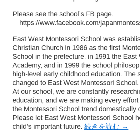
ぽっこぬ / 咲絵ログ2
(15:21)
妄言郷 / 咲-Saki- 第129局「契機」感想
(16:01)
Please see the school’s FB page.
咲-Saki-のてきとう考察 - 咲-Saki- / 記事紹介：書け麻に参加でさ
https://www.facebook.com/japanmontess
嶺上かいほー - 咲-saki- / (7/1日分)dreamscapeが更新していました
(14:
アニメを見ながらダラダラと就活をする - 咲-saki- / はるたんイェイ(≧∇≦
白い物置 / 咲-Saki- Best Album ～Anthology～を買いました
(00:24)
East West Montessori School was establis
らぎこのだらだら日記帳 - 咲 -saki- / 咲アンテナ杯お疲れ様でした(半ギ
考える凡人 / [咲-Saki-]姉帯豊音の能力考察―暦占という仮説―
(04:47)
Christian Church in 1986 as the first Monte
まいるーむ / よく分かる、有珠山高校！（キャラについてひたすら語る
School in the prefecture, in 1991 the Eas
プンスコ！ 野依日和！ - 咲-Saki- / 小蒔「渚のあわあわダブリィレ
Ethanの色々ゆるじゃん不敗神話 - 咲-Saki- / 哲学的に考えてみる園
Academy, and in 1999 the school philosop
幸咲良し / コメ返しその他
(08:27)
high-level early childhood education. Th
咲の仮blog / 和ちゃん
(12:02)
もれ日和 / 一ちゃんのフィギュアと聞いたので
changed to East West Montessori School.
(08:30)
読んだらそのままトイレで流して / 【今週の末原ちゃん】咲-Saki- 全
At our school, we are constantly researchi
世紀末麻雀ブログ-じゃんキチ！ / 【咲-saki-】穏乃の良さを俺が「あ」か
すばらな人生 / 全国編終了！ ところで、すばら先輩はどれくらい出
education, and we are making every effort t
ハッちゃんの四喜和 - 咲-Saki- / 咲-Saki-全国編 第13話 最終回かぁ
the Montessori School trend domestically o
音楽と、人生と、 咲-saki-と。 - 咲-Saki- / こっそり休止、こっそり
Please let East West Montessori School 
ぐりーん哩 - 咲-Saki- / ネリー「ネリーはお金が要るの」
(15:00)
花鳥風月 - 咲-Saki- / やえたんイェイ～
(06:09)
child’s important future.
続きを読む
→
電波天文学 - 咲-Saki- / BOOTH
(15:19)
Powered by livedoor 相互RSS