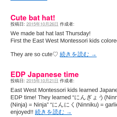
Cute bat hat!
投稿日:
2015年10月26日
作成者:
We made bat hat last Thursday!
First the East West Montessori kids colore
They are so cute♡
続きを読む
→
EDP Japanese time
投稿日:
2015年10月21日
作成者:
East West Montessori kids learned Japane
EDP time! They learned “にんぎょう(Nin
(Ninja) = Ninja” “にんにく(Ninniku) = garli
enjoyed!!
続きを読む
→