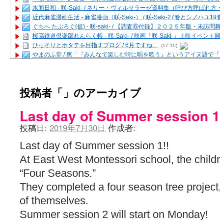
水面日和 - 咲-Saki- / ネリー・ヴィルサラーゼ資料集（呼び方呼ば
近代麻雀漫画生活 - 麻雀漫画（咲-Saki-） / 咲-Saki-27巻とシノハユ
ぐちへ たぶろぐ(仮) - 咲-saki- / 【調査⑥付録】２０２５年版・未訪
桜高鉄道倶楽部れんらく帳 - 咲-Saki- / 映画「咲-Saki-」上映イベン
ひっそりとホタテを目指すブログ / 6月ですね。
(17:10)
やまのふ堂 / 爽「『みんなで楽しむ時に唄を歌う』というアイヌ語で
咲ぱい - 咲-Saki- / 麻雀の卓上を再現するプログラムを公開
(12:58)
俺が読んだSS - 咲-saki- / 末原「小走と同じ大学なんや」爽「へえ！」
とっぽい。 / 咲-Saki- 考察・解説・レビューまとめを更新（Ver.1.1d
投稿者「
」のアーカイブ
咲クラ女子 - 咲-Saki- / 姫松の上重漫ちゃんと演じている伊達朱里紗
咲スファクション☆タウン - 咲-Saki- / 雀魂咲コラボ！ ガチャ＆キャ
Last day of Summer session 1
咲ミダレ - 咲-saki- / MJ第14回咲CUP 咲なま他
(11:53)
はやりの如く☆ - 咲-saki- / 悪いこと【SS】
(06:42)
投稿日:
2019年7月30日
作成者:
麻雀雑記あれこれ - 咲 -Saki- / 咲-Saki-キャラが台湾麻雀を打ったら
またの名を咲ブログ - 咲-Saki- / 男体化すると聞いての落書き
(13:32)
Last day of Summer session 1!!
あっちが変 / あっちが変
(08:31)
At East West Montessori school, the child
BBKN BLOG / トップページ（サイトマップ）
(15:00)
あにてつ！ / 千里山に行ってきました（2017年09月）
(06:14)
“Four Seasons.”
さくやこのはな - 咲 -saki- / 末の千里のために(咲さんが和ちゃんを招
They completed a four season tree project
凡人の私 / ステルス坂こと咲-Saki-5巻表紙の舞台を発見しました
(15:35
嶺上開花自摸 / Last day of Summer session 1
(13:01)
of themselves.
おもちもちもち - 咲-Saki- / ５・８小林先生の日記更新について
Summer session 2 will start on Monday!
かんむりとかげ - 咲-Saki- / 立先生の更新
(11:32)