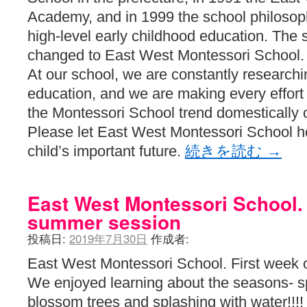
YUKARI / 【宥菫】 ＳＳ更新とお知らせ 【松実宥誕記念ＳＳ】
(13:
Academy, and in 1999 the school philosop
アルカ茄子 / 戒能物怪録 キングとはいったい誰なのか？
(15:24)
竹ブログ - 咲-Saki- / 【咲-Saki-】ゲームが待ち遠しい件
(05:44)
high-level early childhood education. Th
SSSSS(-saki-しゃーぷしゅーとしょーとすとーりー) - 咲-saki-
changed to East West Montessori School.
せのたけくらべ - 咲-Saki- / 咲さんのやり方で就活をやってみよう
(03:5
咏-Uta-ブログ編 - 咲-Saki- / 黄色い封筒が届いた(・∀・)
(12:30)
At our school, we are constantly researchi
チャウチャウちゃうんちゃうん - 咲-Saki- / 吉野の千本桜を見に行きました(2
education, and we are making every effort t
気分次第。 - 咲-Saki- / シノハユ 第3巻 感想
(07:42)
あこしず日和！ - 咲-Saki- / 咲-Saki-阿知賀編Blu-rayBOX 購入
(01:00)
the Montessori School trend domestically o
ニワカ王者 / 【アニメ記事】咲-Saki- 立先生のコメントを取り上げる
Please let East West Montessori School 
のよーなのよー - 咲-Saki- / 咲十夜 第四夜
(11:00)
Yaranakya » 咲-Saki- / 国際最萌リーグは園城寺怜ちゃんに一票を入
child’s important future.
続きを読む
→
おもちがなくてもだいじょうぶ / 咲と照の確執【プリン】
(16:10)
咲-Saki-の舞台が特定されたら、行くしかないでしょ / ブログを引っ
りりーがーる（仮） / 虎姫 カラオケ編っぽい小ネタ
(10:29)
East West Montessori School. 
洋榎-youka- / お知らせ
(11:19)
おっきするー咲ブログ / side-A VS side-B 野球対決
(10:30)
summer session
フリテンリーチで流して / 姫松高校についてのいくらかの考察
(09:03)
投稿日:
2019年7月30日
作成者:
オレのぞん / 咲さんのお誕生日です （ギリギリ）
(14:58)
飛鳥の巣 - 咲-Saki- / 咲キャラがギタリストだったら...【風越編】
(15:06
East West Montessori School. First week 
遊び半分 / もうすぐ８月も終わり
(16:03)
咲-Saki-ほんだし / 咲-Saki- 第128局 「涼風」 感想
(11:54)
We enjoyed learning about the seasons- sp
咲-Saki-麻雀録 / 台風に強そうな咲キャラ
(05:45)
blossom trees and splashing with water!!!!
君の友達。 / マイ・フェア・レディ
(12:49)