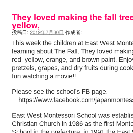
LAT. 39°20' N - 咲-Saki- / 永水航路 3 - 霧島の姫は、深山幽谷
エトピリカ!! - 咲-saki- / 咲-Saki-16巻 シノハユ7巻表紙予想
(11:05)
They loved making the fall tre
ニワカSakiファンの部屋 - 咲-Saki- / 咲の実写化について（再）
(15:15)
yellow,
低姿勢ニワカの麻雀 / マイナーカップリングSS感想
(07:31)
Hinamado blog - 咲-Saki- / リハビリテーション
(04:56)
投稿日:
2019年7月30日
作成者:
咲ワン・neo[仮] / 私事。
(01:19)
EL HOLAZO - 咲-Saki- / 吉野から上り方面の帰り道、亀山JCT-四日
This week the children at East West Mont
何の変哲もない咲の地名紹介 / 小鍛治さんが通っていた小学校 茨城
咲-Saki-.長野編をにょろんと見てみるブログ - 咲-Saki- / 第143局[応変]
learning about The Fall. They loved making 
まったり咲SS他ブログ - 咲-Saki- / 照と洋榎のANN第9回
(09:00)
red, yellow, orange, and brown paint. Enjo
咲-Saki-カツゲン備忘録 / 咲-Saki-154局 【奮起】 マジかー！
(13:30)
百合っぽいぶろぐ - 咲-Saki- / シノハユ the down of age 5巻
pretzels, grapes, and dry fruits during coo
(06:32)
あかどる日和 - 咲-saki- / 【今回は考察ではなく】原村和-のどっ
fun watching a movie!!
妥当麻雀界ブログ / コミックマーケット８９に参加します
(11:00)
咲-saki-速報 / 一時休止のお知らせ
(08:26)
ふわふわな記憶 / 1
(16:20)
Please see the school’s FB page.
咲っ考 / 何故咲は大将で、照は先鋒なのか？
(15:20)
https://www.facebook.com/japanmontess
Danas je lep dan. / [咲-Saki-]もしインターハイのルールが鷲巣麻雀
ぴゅーく☆すてっぷ - 咲-Saki- / ブログ終了のお知らせ
(12:51)
What You Mean ? - 咲-Saki- / 第2回清澄エリア聖地巡礼ツアーレポート
East West Montessori School was establis
左を向いて » 咲-saki- / 【シノハユ】第26話「一別以来」/咲日和・阿知賀
Christian Church in 1986 as the first Monte
primary colors / 久誕イエ～～～～～～イ！！！！！！
(10:16)
乱れ雪月花 - 咲-Saki- / ブログ終了のお知らせ：今までありがとうご
School in the prefecture, in 1991 the Eas