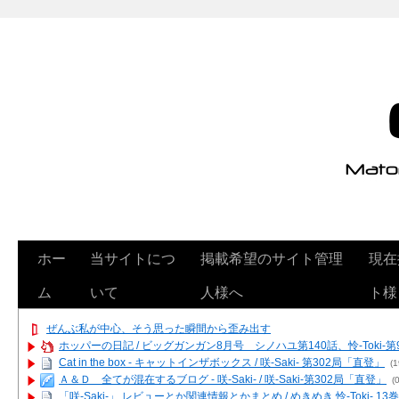
ホー
当サイトにつ
掲載希望のサイト管理
現在
ム
いて
人様へ
ト様
ぜんぶ私が中心、そう思った瞬間から歪み出す
ホッパーの日記 / ビッグガンガン8月号 シノハユ第140話、怜-Toki-
Cat in the box - キャットインザボックス / 咲-Saki- 第302局「直登」
(1
Ａ＆Ｄ 全てが混在するブログ - 咲-Saki- / 咲-Saki-第302局「直登」
(0
「咲-Saki-」 レビューとか関連情報とかまとめ / めきめき 怜-Toki- 1