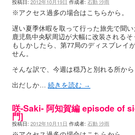
投稿日:
2012年10月19日
作成者:
石動 沙雨
※アクセス過多の場合はこちらから。
遅い夏季休暇を取って行った旅先で聞い
鹿児島中央駅周辺が大幅に改装されるそ
もしかしたら、第77局のディスプレイ
せん。
そんな訳で、今週は穏乃と別れる所から
出だしか…
続きを読む
→
咲-Saki- 阿知賀編 episode of s
門]
投稿日:
2012年10月11日
作成者:
石動 沙雨
※アクセス過多の場合はこちらから。