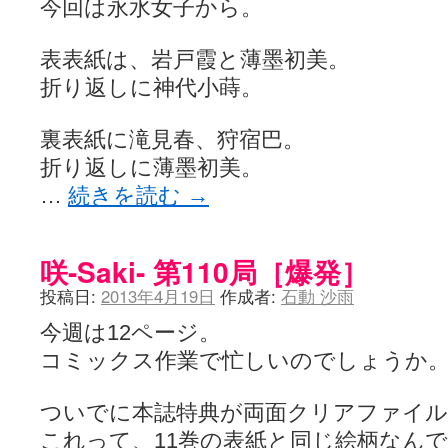
今回は永水女子から。
咲-Saki- | にゅいのって / 咲-Saki-臨時アンテナ
(11:50)
咲-Saki-ブログ！～麻雀下手でも咲が好き～ / ブログ名変更のお知らせ
嶺上航路 / ドラフト前日なので中日ドラゴンズのドラフト指名を予想
表表紙は、岩戸霞と薄墨初美。
音を奏でて花が咲く - 咲-Saki- / 浩子「…あっ分かった 恐らくそう
一萬人の麓路() - 咲-Saki- / 咲-Saki- 第193局[竜王] ドラゴンの王と
折り返しに神代小蒔。
from A to K / [咲-saki-][麻雀ゲーム]【ゲーム】セガのMJシリーズで2
紺フェス - 咲-Saki- / 【越谷SS】とろけそうな日
(15:31)
裏表紙に滝見春、狩宿巴。
ユズポニッキ - 咲-Saki- / ☆ #咲実写 ☆告知☆オンライン上映会☆ 
ああ、あの牌？ - 咲-Saki- / シノハユ菰沢中関連(江津・大田)の登場舞
折り返しに薄墨初美。
宮守大好き帳 / 告知
(13:04)
…
続きを読む
→
麻雀アニメ＆麻雀ゲームあれこれ / 厄介な相手だよ！ あんたは……！！ 
ばるのまーじゃん日和 - 咲-saki- / クリスマス！！そして…
(10:28)
咲めも！ / ニワチョコ、尊い。
(04:23)
ＳＳＳ（咲ＳＳ）感想ブログ / 【SSS】憩 -Kei- 全国編第２２局『流局
咲-Saki- 第110局［爆発］
ひまじんひまんじ / 読書の秋、と言います故
(08:00)
煌-Subara- - 咲-saki- / シノハユ感想
投稿日:
2013年4月19日
作成者:
石動 沙雨
(13:19)
SYNTH 2006 - 咲 -Saki- / 阿知賀編をドヤ顔に着目しながらまたま
今週は12ページ。
かえんだん - 咲-Saki- / 朱里「そげなこつ私がやっておきますから
Saki-1 グランプリ ～咲ワン～ / しわが誕生することは老化現象だと
コミックス作業で忙しいのでしょうか
木と木と木 - 咲-saki- / 新道寺の本
(00:00)
ヤンデレ・狂気の百合SSブログ / 【咲-Saki-SS：久咲】そして私
迷子の坊やのみちくさ日記 / 【連載感想】宮永照についてのあれこれ
(
ついでに本誌特典が両面クリアファイ
私的素敵ジャンク / [咲-Saki-] 咲-Saki-第168局［端緒］感想
(16:58)
これって、11巻の表紙と同じ絵柄なん
麻雀自由帳 - 咲-Saki- / 咲-Saki-第168局[端緒]感想 照-Teru- 