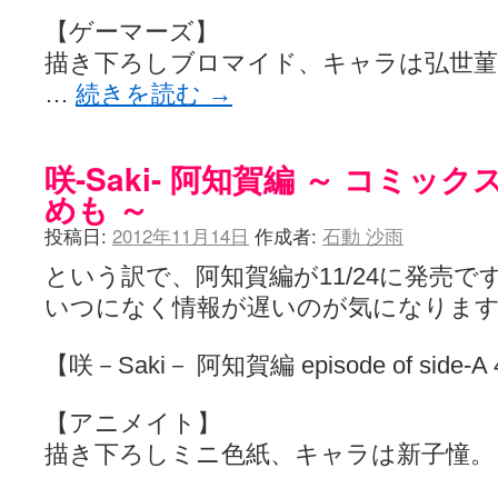
【ゲーマーズ】
描き下ろしブロマイド、キャラは弘世菫
…
続きを読む
→
咲-Saki- 阿知賀編 ～ コミッ
めも ～
投稿日:
2012年11月14日
作成者:
石動 沙雨
という訳で、阿知賀編が11/24に発売で
いつになく情報が遅いのが気になりま
【咲－Saki－ 阿知賀編 episode of side-A
【アニメイト】
描き下ろしミニ色紙、キャラは新子憧。