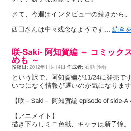
さて、今週はインタビューの続きから。
西田さんは中々残念なようです…
続き
咲-Saki- 阿知賀編 ～ コミッ
めも ～
投稿日:
2012年11月14日
作成者:
石動 沙雨
という訳で、阿知賀編が11/24に発売で
いつになく情報が遅いのが気になりま
【咲－Saki－ 阿知賀編 episode of side-A
【アニメイト】
描き下ろしミニ色紙、キャラは新子憧。