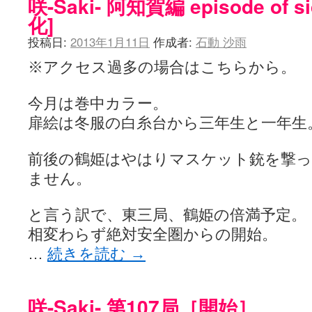
咲-Saki- 阿知賀編 episode of s
化]
投稿日:
2013年1月11日
作成者:
石動 沙雨
※アクセス過多の場合はこちらから。
今月は巻中カラー。
扉絵は冬服の白糸台から三年生と一年生
前後の鶴姫はやはりマスケット銃を撃
ません。
と言う訳で、東三局、鶴姫の倍満予定。
相変わらず絶対安全圏からの開始。
…
続きを読む
→
咲-Saki- 第107局［開始］