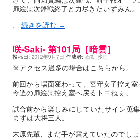
さて、阿知賀編は次鋒戦、前半戦オーラ
扉絵は次鋒戦終了と力尽きたいずみん。
…
続きを読む
→
咲-Saki- 第101局［暗雲］
投稿日:
2012年9月7日
作成者:
石動 沙雨
※アクセス過多の場合はこちらから。
前回から場面変わって、宮守女子控え室
今週の扉絵は控え室へ戻るトヨねぇ。
試合前から楽しみにしていたサイン蒐集
まずは大将三人。
末原先輩、まだ手が震えていたのでしょ