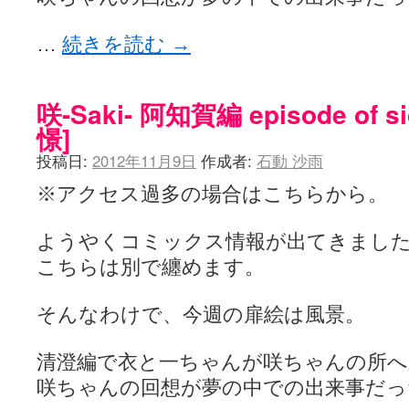
…
続きを読む
→
咲-Saki- 阿知賀編 episode of s
憬]
投稿日:
2012年11月9日
作成者:
石動 沙雨
※アクセス過多の場合はこちらから。
ようやくコミックス情報が出てきまし
こちらは別で纏めます。
そんなわけで、今週の扉絵は風景。
清澄編で衣と一ちゃんが咲ちゃんの所へ
咲ちゃんの回想が夢の中での出来事だっ