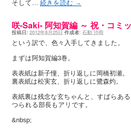
そして…
続きを読む
→
咲-Saki- 阿知賀編 ～ 祝・コ
投稿日:
2012年8月25日
作成者:
石動 沙雨
という訳で、色々入手してきました。
まずは阿知賀編3巻。
表表紙は新子憧、折り返しに岡橋初瀬。
裏表紙は松実玄、折り返しに鷺森灼。
表紙裏は残念な玄ちゃんと、すばらある
つられる部長もアリです。
&nbsp;