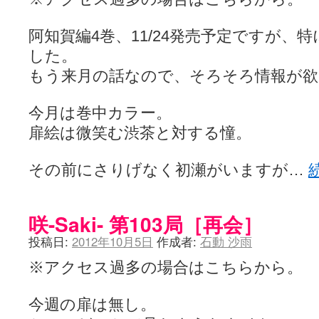
阿知賀編4巻、11/24発売予定ですが、
した。
もう来月の話なので、そろそろ情報が欲
今月は巻中カラー。
扉絵は微笑む渋茶と対する憧。
その前にさりげなく初瀬がいますが…
咲-Saki- 第103局［再会］
投稿日:
2012年10月5日
作成者:
石動 沙雨
※アクセス過多の場合はこちらから。
今週の扉は無し。