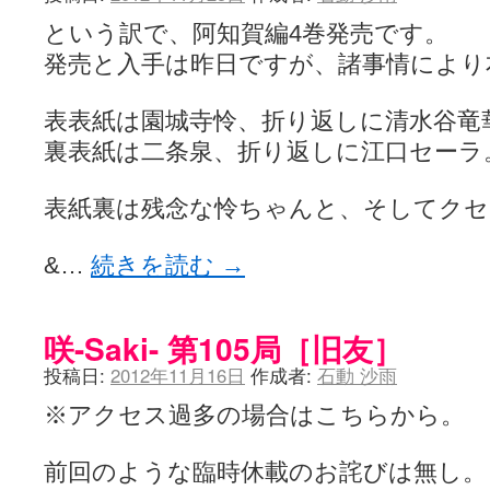
という訳で、阿知賀編4巻発売です。
発売と入手は昨日ですが、諸事情により
表表紙は園城寺怜、折り返しに清水谷竜
裏表紙は二条泉、折り返しに江口セーラ
表紙裏は残念な怜ちゃんと、そしてク
&…
続きを読む
→
咲-Saki- 第105局［旧友］
投稿日:
2012年11月16日
作成者:
石動 沙雨
※アクセス過多の場合はこちらから。
前回のような臨時休載のお詫びは無し。