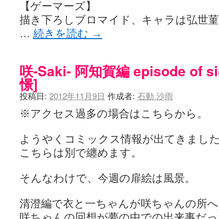
【ゲーマーズ】
描き下ろしブロマイド、キャラは弘世菫
…
続きを読む
→
咲-Saki- 阿知賀編 episode of s
憬]
投稿日:
2012年11月9日
作成者:
石動 沙雨
※アクセス過多の場合はこちらから。
ようやくコミックス情報が出てきまし
こちらは別で纏めます。
そんなわけで、今週の扉絵は風景。
清澄編で衣と一ちゃんが咲ちゃんの所へ
咲ちゃんの回想が夢の中での出来事だっ