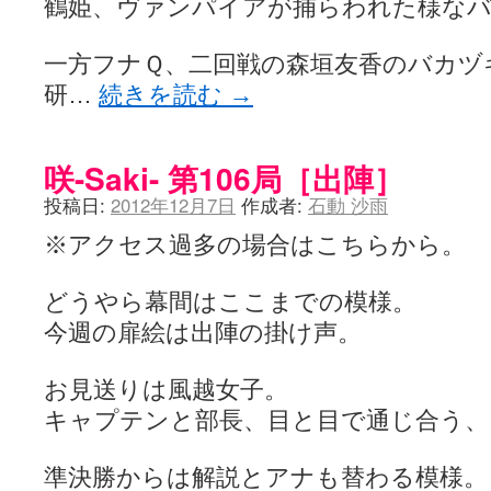
鶴姫、ヴァンパイアが捕らわれた様な
一方フナＱ、二回戦の森垣友香のバカヅ
研…
続きを読む
→
咲-Saki- 第106局［出陣］
投稿日:
2012年12月7日
作成者:
石動 沙雨
※アクセス過多の場合はこちらから。
どうやら幕間はここまでの模様。
今週の扉絵は出陣の掛け声。
お見送りは風越女子。
キャプテンと部長、目と目で通じ合う、
準決勝からは解説とアナも替わる模様。