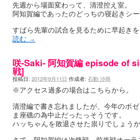
先週から場面変わって、清澄控え室。
阿知賀編であったのどっちの寝起きシ
すばら先輩の試合を見るために早起き
読む
→
咲-Saki- 阿知賀編 episode of s
戦]
投稿日:
2012年9月11日
作成者:
石動 沙雨
※アクセス過多の場合はこちらから。
清澄編で書き忘れましたが、今年のボゼ
ま座礁の為中止だったっそうです。
ハッちゃんを敗退させた祟りでしょう