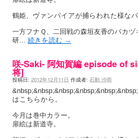
鶴姫、ヴァンパイアが捕らわれた様な
一方フナＱ、二回戦の森垣友香のバカヅ
研…
続きを読む
→
咲-Saki- 阿知賀編 episode of s
将]
投稿日:
2012年12月11日
作成者:
石動 沙雨
&nbsp;&nbsp;&nbsp;&nbsp;&nbsp
はこちらから。
今月は巻中カラー。
扉絵は新道寺。