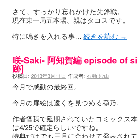
ぽっこぬ / 咲絵ログ2
(15:21)
妄言郷 / 咲-Saki- 第129局「契機」感想
(16:01)
さて、すっかり忘れかけた先鋒戦。
咲-Saki-のてきとう考察 - 咲-Saki- / 記事紹介：書け麻に参加でさ
現在東一局五本場、親はタコスです。
嶺上かいほー - 咲-saki- / (7/1日分)dreamscapeが更新していました
(14:
アニメを見ながらダラダラと就活をする - 咲-saki- / はるたんイェイ(≧∇≦
白い物置 / 咲-Saki- Best Album ～Anthology～を買いました
(00:24)
特に鳴きを入れる事…
続きを読む
→
らぎこのだらだら日記帳 - 咲 -saki- / 咲アンテナ杯お疲れ様でした(半ギ
考える凡人 / [咲-Saki-]姉帯豊音の能力考察―暦占という仮説―
(04:47)
まいるーむ / よく分かる、有珠山高校！（キャラについてひたすら語る
咲-Saki- 阿知賀編 episode of 
プンスコ！ 野依日和！ - 咲-Saki- / 小蒔「渚のあわあわダブリィレ
Ethanの色々ゆるじゃん不敗神話 - 咲-Saki- / 哲学的に考えてみる園
跡]
幸咲良し / コメ返しその他
(08:27)
咲の仮blog / 和ちゃん
(12:02)
投稿日:
2013年3月11日
作成者:
石動 沙雨
もれ日和 / 一ちゃんのフィギュアと聞いたので
(08:30)
読んだらそのままトイレで流して / 【今週の末原ちゃん】咲-Saki- 全
今月で感動の最終回。
世紀末麻雀ブログ-じゃんキチ！ / 【咲-saki-】穏乃の良さを俺が「あ」か
すばらな人生 / 全国編終了！ ところで、すばら先輩はどれくらい出
今月の扉絵は遠くを見つめる穏乃。
ハッちゃんの四喜和 - 咲-Saki- / 咲-Saki-全国編 第13話 最終回かぁ
音楽と、人生と、 咲-saki-と。 - 咲-Saki- / こっそり休止、こっそり
ぐりーん哩 - 咲-Saki- / ネリー「ネリーはお金が要るの」
(15:00)
作者怪我で延期されていたコミックス本編
花鳥風月 - 咲-Saki- / やえたんイェイ～
(06:09)
は4/25で確定らしいですね。
電波天文学 - 咲-Saki- / BOOTH
(15:19)
Powered by livedoor 相互RSS
特典だけでも三月に合わせて発表され