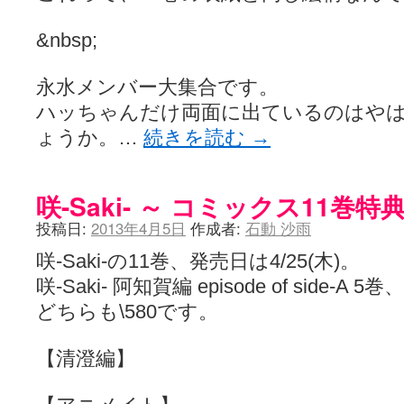
LAT. 39°20' N - 咲-Saki- / 永水航路 3 - 霧島の姫は、深山幽谷
エトピリカ!! - 咲-saki- / 咲-Saki-16巻 シノハユ7巻表紙予想
(11:05)
&nbsp;
ニワカSakiファンの部屋 - 咲-Saki- / 咲の実写化について（再）
(15:15)
低姿勢ニワカの麻雀 / マイナーカップリングSS感想
(07:31)
Hinamado blog - 咲-Saki- / リハビリテーション
永水メンバー大集合です。
(04:56)
咲ワン・neo[仮] / 私事。
(01:19)
ハッちゃんだけ両面に出ているのはや
EL HOLAZO - 咲-Saki- / 吉野から上り方面の帰り道、亀山JCT-四日
何の変哲もない咲の地名紹介 / 小鍛治さんが通っていた小学校 茨城
ょうか。…
続きを読む
→
咲-Saki-.長野編をにょろんと見てみるブログ - 咲-Saki- / 第143局[応変]
まったり咲SS他ブログ - 咲-Saki- / 照と洋榎のANN第9回
(09:00)
咲-Saki-カツゲン備忘録 / 咲-Saki-154局 【奮起】 マジかー！
(13:30)
咲-Saki- ～ コミックス11巻
百合っぽいぶろぐ - 咲-Saki- / シノハユ the down of age 5巻
(06:32)
あかどる日和 - 咲-saki- / 【今回は考察ではなく】原村和-のどっ
投稿日:
2013年4月5日
作成者:
石動 沙雨
妥当麻雀界ブログ / コミックマーケット８９に参加します
(11:00)
咲-saki-速報 / 一時休止のお知らせ
(08:26)
咲-Saki-の11巻、発売日は4/25(木)。
ふわふわな記憶 / 1
(16:20)
咲-Saki- 阿知賀編 episode of side-A
咲っ考 / 何故咲は大将で、照は先鋒なのか？
(15:20)
Danas je lep dan. / [咲-Saki-]もしインターハイのルールが鷲巣麻雀
どちらも\580です。
ぴゅーく☆すてっぷ - 咲-Saki- / ブログ終了のお知らせ
(12:51)
What You Mean ? - 咲-Saki- / 第2回清澄エリア聖地巡礼ツアーレポート
【清澄編】
左を向いて » 咲-saki- / 【シノハユ】第26話「一別以来」/咲日和・阿知賀
primary colors / 久誕イエ～～～～～～イ！！！！！！
(10:16)
乱れ雪月花 - 咲-Saki- / ブログ終了のお知らせ：今までありがとうご