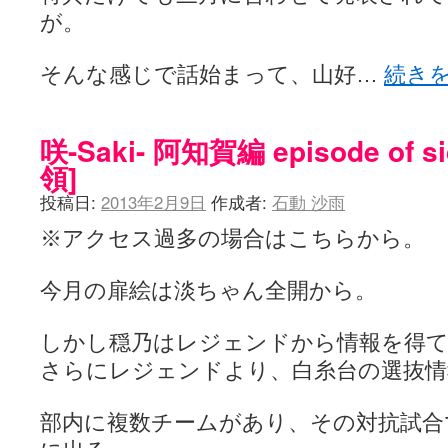
が。
そんな感じで話始まって、山好…
続き
咲-Saki- 阿知賀編 episode of s
領]
投稿日:
2013年2月9日
作成者:
石動 沙雨
※アクセス過多の場合はこちらから。
今月の扉絵は淡ちゃん全開から。
しかし穏乃はレジェンドから情報を得て
さらにレジェンドより、白糸台の選抜情
部内に複数チームがあり、その対抗試合