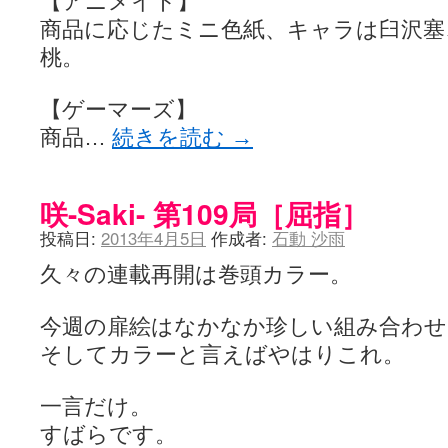
【アニメイト】
YUKARI / 【宥菫】 ＳＳ更新とお知らせ 【松実宥誕記念ＳＳ】
(13:
アルカ茄子 / 戒能物怪録 キングとはいったい誰なのか？
(15:24)
商品に応じたミニ色紙、キャラは臼沢塞
竹ブログ - 咲-Saki- / 【咲-Saki-】ゲームが待ち遠しい件
(05:44)
桃。
SSSSS(-saki-しゃーぷしゅーとしょーとすとーりー) - 咲-saki-
せのたけくらべ - 咲-Saki- / 咲さんのやり方で就活をやってみよう
(03:5
咏-Uta-ブログ編 - 咲-Saki- / 黄色い封筒が届いた(・∀・)
(12:30)
【ゲーマーズ】
チャウチャウちゃうんちゃうん - 咲-Saki- / 吉野の千本桜を見に行きました(2
商品…
続きを読む
→
気分次第。 - 咲-Saki- / シノハユ 第3巻 感想
(07:42)
あこしず日和！ - 咲-Saki- / 咲-Saki-阿知賀編Blu-rayBOX 購入
(01:00)
ニワカ王者 / 【アニメ記事】咲-Saki- 立先生のコメントを取り上げる
のよーなのよー - 咲-Saki- / 咲十夜 第四夜
(11:00)
咲-Saki- 第109局［屈指］
Yaranakya » 咲-Saki- / 国際最萌リーグは園城寺怜ちゃんに一票を入
おもちがなくてもだいじょうぶ / 咲と照の確執【プリン】
(16:10)
投稿日:
2013年4月5日
作成者:
石動 沙雨
咲-Saki-の舞台が特定されたら、行くしかないでしょ / ブログを引っ
りりーがーる（仮） / 虎姫 カラオケ編っぽい小ネタ
久々の連載再開は巻頭カラー。
(10:29)
洋榎-youka- / お知らせ
(11:19)
おっきするー咲ブログ / side-A VS side-B 野球対決
(10:30)
今週の扉絵はなかなか珍しい組み合わせ
フリテンリーチで流して / 姫松高校についてのいくらかの考察
(09:03)
オレのぞん / 咲さんのお誕生日です （ギリギリ）
(14:58)
そしてカラーと言えばやはりこれ。
飛鳥の巣 - 咲-Saki- / 咲キャラがギタリストだったら...【風越編】
(15:06
遊び半分 / もうすぐ８月も終わり
(16:03)
一言だけ。
咲-Saki-ほんだし / 咲-Saki- 第128局 「涼風」 感想
(11:54)
咲-Saki-麻雀録 / 台風に強そうな咲キャラ
(05:45)
すばらです。
君の友達。 / マイ・フェア・レディ
(12:49)