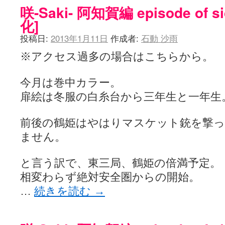
咲-Saki- 阿知賀編 episode of s
化]
投稿日:
2013年1月11日
作成者:
石動 沙雨
※アクセス過多の場合はこちらから。
今月は巻中カラー。
扉絵は冬服の白糸台から三年生と一年生
前後の鶴姫はやはりマスケット銃を撃
ません。
と言う訳で、東三局、鶴姫の倍満予定。
相変わらず絶対安全圏からの開始。
…
続きを読む
→