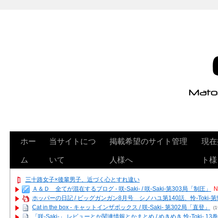
ホー
当サイトにつ
掲載希望のサイト管理
現在
ム
いて
人様へ
ト様
三十路女子×後輩男子、近づく心とすれ違い
Ａ＆Ｄ 全てが混在するブログ - 咲-Saki- / 咲-Saki-第303局「制圧」
N
ホッパーの日記 / ビッグガンガン8月号 シノハユ第140話、怜-Toki-
Cat in the box - キャットインザボックス / 咲-Saki- 第302局「直登」
(1
「咲-Saki-」 レビューとか関連情報とかまとめ / めきめき 怜-Toki- 1