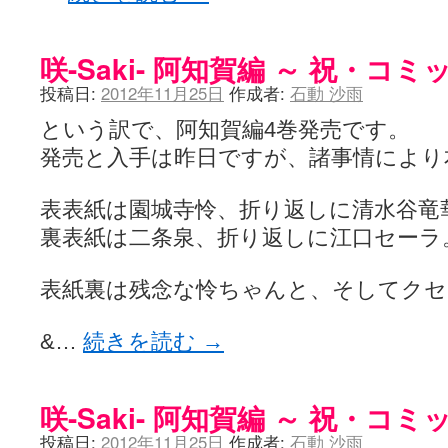
咲-Saki- 阿知賀編 ～ 祝・コ
投稿日:
2012年11月25日
作成者:
石動 沙雨
という訳で、阿知賀編4巻発売です。
発売と入手は昨日ですが、諸事情により
表表紙は園城寺怜、折り返しに清水谷竜
裏表紙は二条泉、折り返しに江口セーラ
表紙裏は残念な怜ちゃんと、そしてク
&…
続きを読む
→
咲-Saki- 阿知賀編 ～ 祝・コ
投稿日:
2012年11月25日
作成者:
石動 沙雨