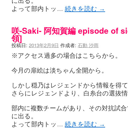
に出る。
よって部内トッ…
続きを読む
→
咲-Saki- 阿知賀編 episode of s
領]
投稿日:
2013年2月9日
作成者:
石動 沙雨
※アクセス過多の場合はこちらから。
今月の扉絵は淡ちゃん全開から。
しかし穏乃はレジェンドから情報を得て
さらにレジェンドより、白糸台の選抜情
部内に複数チームがあり、その対抗試合
に出る。
よって部内トッ…
続きを読む
→