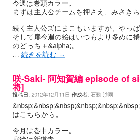
今週は巻頭カラー。
まずは主人公チームを押さえ、みさき
続く主人公ズにまこもいますが、やっ
そして扉今週の絵はいつもより多めに
のどっち＋&alpha;。
…
続きを読む
→
咲-Saki- 阿知賀編 episode of s
将]
投稿日:
2012年12月11日
作成者:
石動 沙雨
&nbsp;&nbsp;&nbsp;&nbsp;&nbsp
はこちらから。
今月は巻中カラー。
扉絵は新道寺。