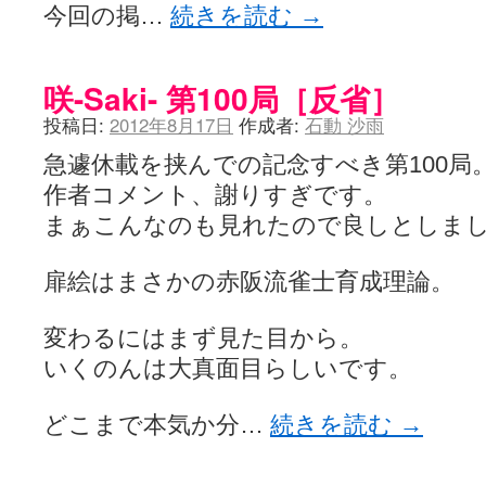
今回の掲…
続きを読む
→
咲-Saki- 第100局［反省］
投稿日:
2012年8月17日
作成者:
石動 沙雨
急遽休載を挟んでの記念すべき第100局
作者コメント、謝りすぎです。
まぁこんなのも見れたので良しとしま
扉絵はまさかの赤阪流雀士育成理論。
変わるにはまず見た目から。
いくのんは大真面目らしいです。
どこまで本気か分…
続きを読む
→