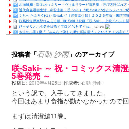
水面日和 - 咲-Saki- / ネリー・ヴィルサラーゼ資料集（呼び方呼ば
近代麻雀漫画生活 - 麻雀漫画（咲-Saki-） / 咲-Saki-27巻とシノハユ
ぐちへ たぶろぐ(仮) - 咲-saki- / 【調査⑥付録】２０２５年版・未訪
桜高鉄道倶楽部れんらく帳 - 咲-Saki- / 映画「咲-Saki-」上映イベン
ひっそりとホタテを目指すブログ / 6月ですね。
(17:10)
やまのふ堂 / 爽「『みんなで楽しむ時に唄を歌う』というアイヌ語で
咲ぱい - 咲-Saki- / 麻雀の卓上を再現するプログラムを公開
(12:58)
俺が読んだSS - 咲-saki- / 末原「小走と同じ大学なんや」爽「へえ！」
とっぽい。 / 咲-Saki- 考察・解説・レビューまとめを更新（Ver.1.1d
投稿者「
」のアーカイブ
石動 沙雨
咲クラ女子 - 咲-Saki- / 姫松の上重漫ちゃんと演じている伊達朱里紗
咲スファクション☆タウン - 咲-Saki- / 雀魂咲コラボ！ ガチャ＆キャ
咲-Saki- ～ 祝・コミックス清
咲ミダレ - 咲-saki- / MJ第14回咲CUP 咲なま他
(11:53)
はやりの如く☆ - 咲-saki- / 悪いこと【SS】
(06:42)
5巻発売 ～
麻雀雑記あれこれ - 咲 -Saki- / 咲-Saki-キャラが台湾麻雀を打ったら
投稿日:
2013年4月25日
作成者:
石動 沙雨
またの名を咲ブログ - 咲-Saki- / 男体化すると聞いての落書き
(13:32)
あっちが変 / あっちが変
(08:31)
という訳で、入手してきました。
BBKN BLOG / トップページ（サイトマップ）
(15:00)
あにてつ！ / 千里山に行ってきました（2017年09月）
(06:14)
今回はあまり食指が動かなかったので回
さくやこのはな - 咲 -saki- / 末の千里のために(咲さんが和ちゃんを招
凡人の私 / ステルス坂こと咲-Saki-5巻表紙の舞台を発見しました
(15:35
嶺上開花自摸 / Last day of Summer session 1
まずは清澄編11巻。
(13:01)
おもちもちもち - 咲-Saki- / ５・８小林先生の日記更新について
かんむりとかげ - 咲-Saki- / 立先生の更新
(11:32)