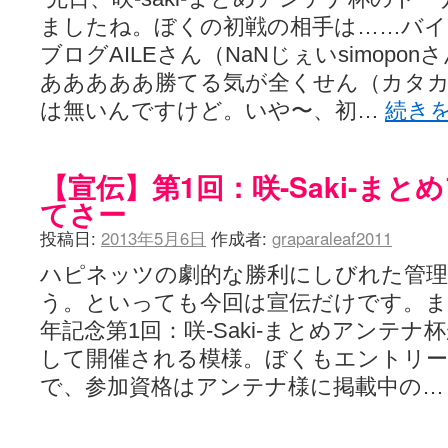
ぽっこぬ / 咲絵ログ2
(15:21)
ましたね。ぼくの初戦の相手は……バイ
妄言郷 / 咲-Saki- 第129局「契機」感想
(16:01)
咲-Saki-のてきとう考察 - 咲-Saki- / 記事紹介：書け麻に参加でさ
ブログAILEさん（NaNじぇいsimoponさ
嶺上かいほー - 咲-saki- / (7/1日分)dreamscapeが更新していました
(14:
あああああ勝てる気が全くせん（カタカ
アニメを見ながらダラダラと就活をする - 咲-saki- / はるたんイェイ(≧∇≦
は無いんですけど。いや〜、初…
続き
白い物置 / 咲-Saki- Best Album ～Anthology～を買いました
(00:24)
らぎこのだらだら日記帳 - 咲 -saki- / 咲アンテナ杯お疲れ様でした(半ギ
考える凡人 / [咲-Saki-]姉帯豊音の能力考察―暦占という仮説―
(04:47)
まいるーむ / よく分かる、有珠山高校！（キャラについてひたすら語る
【宣伝】第1回：咲-Saki-ま
プンスコ！ 野依日和！ - 咲-Saki- / 小蒔「渚のあわあわダブリィレ
てさー
Ethanの色々ゆるじゃん不敗神話 - 咲-Saki- / 哲学的に考えてみる園
幸咲良し / コメ返しその他
(08:27)
投稿日:
2013年5月6日
作成者:
graparaleaf2011
咲の仮blog / 和ちゃん
(12:02)
もれ日和 / 一ちゃんのフィギュアと聞いたので
(08:30)
ハピネッツの劇的な勝利にしびれた管理
読んだらそのままトイレで流して / 【今週の末原ちゃん】咲-Saki- 全
世紀末麻雀ブログ-じゃんキチ！ / 【咲-saki-】穏乃の良さを俺が「あ」か
う。といっても今回は宣伝だけです。
すばらな人生 / 全国編終了！ ところで、すばら先輩はどれくらい出
年記念第1回：咲-Saki-まとめアンテナ
ハッちゃんの四喜和 - 咲-Saki- / 咲-Saki-全国編 第13話 最終回かぁ
音楽と、人生と、 咲-saki-と。 - 咲-Saki- / こっそり休止、こっそり
して開催される模様。ぼくもエントリ
ぐりーん哩 - 咲-Saki- / ネリー「ネリーはお金が要るの」
(15:00)
で、参加資格はアンテナ様に掲載中の
花鳥風月 - 咲-Saki- / やえたんイェイ～
(06:09)
電波天文学 - 咲-Saki- / BOOTH
(15:19)
Powered by livedoor 相互RSS