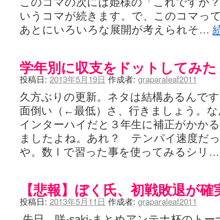
このコマの次には姫様の「これですか？
YUKARI / 【宥菫】 ＳＳ更新とお知らせ 【松実宥誕記念ＳＳ】
(13:
アルカ茄子 / 戒能物怪録 キングとはいったい誰なのか？
(15:24)
いうコマが続きます。で、このコマっ
竹ブログ - 咲-Saki- / 【咲-Saki-】ゲームが待ち遠しい件
(05:44)
あとにいろいろな展開が考えられそ…
SSSSS(-saki-しゃーぷしゅーとしょーとすとーりー) - 咲-saki-
せのたけくらべ - 咲-Saki- / 咲さんのやり方で就活をやってみよう
(03:5
咏-Uta-ブログ編 - 咲-Saki- / 黄色い封筒が届いた(・∀・)
(12:30)
チャウチャウちゃうんちゃうん - 咲-Saki- / 吉野の千本桜を見に行きました(2
学年別に収支をドットしてみた
気分次第。 - 咲-Saki- / シノハユ 第3巻 感想
(07:42)
あこしず日和！ - 咲-Saki- / 咲-Saki-阿知賀編Blu-rayBOX 購入
投稿日:
2013年5月19日
作成者:
graparaleaf2011
(01:00)
ニワカ王者 / 【アニメ記事】咲-Saki- 立先生のコメントを取り上げる
久方ぶりの更新。ネタは結構あるんです
のよーなのよー - 咲-Saki- / 咲十夜 第四夜
(11:00)
Yaranakya » 咲-Saki- / 国際最萌リーグは園城寺怜ちゃんに一票を入
面倒い（←最低）さ、行きましょう。な
おもちがなくてもだいじょうぶ / 咲と照の確執【プリン】
(16:10)
インターハイだと３年生に補正がかか
咲-Saki-の舞台が特定されたら、行くしかないでしょ / ブログを引っ
りりーがーる（仮） / 虎姫 カラオケ編っぽい小ネタ
(10:29)
ましたよね。あれ？ テンパイ速度だ
洋榎-youka- / お知らせ
(11:19)
や。数Ⅰで習った事を使ってみるシリ
おっきするー咲ブログ / side-A VS side-B 野球対決
(10:30)
フリテンリーチで流して / 姫松高校についてのいくらかの考察
(09:03)
オレのぞん / 咲さんのお誕生日です （ギリギリ）
(14:58)
飛鳥の巣 - 咲-Saki- / 咲キャラがギタリストだったら...【風越編】
(15:06
【悲報】ぼく氏、初戦敗退が確
遊び半分 / もうすぐ８月も終わり
(16:03)
咲-Saki-ほんだし / 咲-Saki- 第128局 「涼風」 感想
(11:54)
投稿日:
2013年5月11日
作成者:
graparaleaf2011
咲-Saki-麻雀録 / 台風に強そうな咲キャラ
(05:45)
君の友達。 / マイ・フェア・レディ
先日、咲-saki-まとめアンテナ杯のト
(12:49)