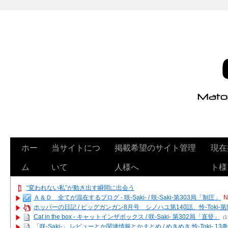
ホー
当サイトにつ
掲載希望のサイト管理
現在
ム
いて
人様へ
ト様
“変われない私”が動き出す瞬間に出会う
Ａ＆Ｄ 全てが混在するブログ - 咲-Saki- / 咲-Saki-第303局「制圧」
N
ホッパーの日記 / ビッグガンガン8月号 シノハユ第140話、怜-Toki-
Cat in the box - キャットインザボックス / 咲-Saki- 第302局「直登」
(1
「咲-Saki-」 レビューとか関連情報とかまとめ / めきめき 怜-Toki- 1