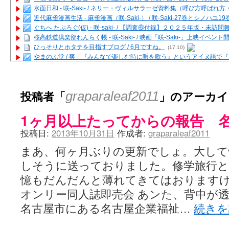
水面日和 - 咲-Saki- / ネリー・ヴィルサラーゼ資料集（呼び方呼ば
近代麻雀漫画生活 - 麻雀漫画（咲-Saki-） / 咲-Saki-27巻とシノハユ
ぐちへ たぶろぐ(仮) - 咲-saki- / 【調査⑥付録】２０２５年版・未訪
桜高鉄道倶楽部れんらく帳 - 咲-Saki- / 映画「咲-Saki-」上映イベン
ひっそりとホタテを目指すブログ / 6月ですね。
(17:10)
やまのふ堂 / 爽「『みんなで楽しむ時に唄を歌う』というアイヌ語で
咲ぱい - 咲-Saki- / 麻雀の卓上を再現するプログラムを公開
(12:58)
俺が読んだSS - 咲-saki- / 末原「小走と同じ大学なんや」爽「へえ！」
とっぽい。 / 咲-Saki- 考察・解説・レビューまとめを更新（Ver.1.1d
投稿者「
」のアーカイ
graparaleaf2011
咲クラ女子 - 咲-Saki- / 姫松の上重漫ちゃんと演じている伊達朱里紗
咲スファクション☆タウン - 咲-Saki- / 雀魂咲コラボ！ ガチャ＆キャ
1ヶ月以上たってからの報告 
咲ミダレ - 咲-saki- / MJ第14回咲CUP 咲なま他
(11:53)
はやりの如く☆ - 咲-saki- / 悪いこと【SS】
(06:42)
投稿日:
2013年10月31日
作成者:
graparaleaf2011
麻雀雑記あれこれ - 咲 -Saki- / 咲-Saki-キャラが台湾麻雀を打ったら
またの名を咲ブログ - 咲-Saki- / 男体化すると聞いての落書き
(13:32)
まあ、何ヶ月ぶりの更新でしょ。大して
あっちが変 / あっちが変
(08:31)
しそうに送っておりました。修学旅行
BBKN BLOG / トップページ（サイトマップ）
(15:00)
あにてつ！ / 千里山に行ってきました（2017年09月）
(06:14)
憶もだんだんと薄れてきてはおります
さくやこのはな - 咲 -saki- / 末の千里のために(咲さんが和ちゃんを招
オンリー同人誌即売会 あンた、背中が透け
凡人の私 / ステルス坂こと咲-Saki-5巻表紙の舞台を発見しました
(15:35
嶺上開花自摸 / Last day of Summer session 1
(13:01)
名古屋市にある名古屋企業福祉…
続き
おもちもちもち - 咲-Saki- / ５・８小林先生の日記更新について
かんむりとかげ - 咲-Saki- / 立先生の更新
(11:32)