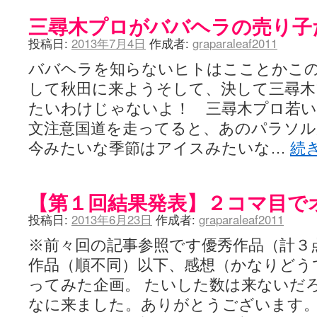
咲-Saki- | にゅいのって / 咲-Saki-臨時アンテナ
(11:50)
三尋木プロがババヘラの売り子
咲-Saki-ブログ！～麻雀下手でも咲が好き～ / ブログ名変更のお知らせ
嶺上航路 / ドラフト前日なので中日ドラゴンズのドラフト指名を予想
投稿日:
2013年7月4日
作成者:
graparaleaf2011
音を奏でて花が咲く - 咲-Saki- / 浩子「…あっ分かった 恐らくそう
一萬人の麓路() - 咲-Saki- / 咲-Saki- 第193局[竜王] ドラゴンの王と
ババヘラを知らないヒトはこことかこ
from A to K / [咲-saki-][麻雀ゲーム]【ゲーム】セガのMJシリーズで2
紺フェス - 咲-Saki- / 【越谷SS】とろけそうな日
して秋田に来ようそして、決して三尋
(15:31)
ユズポニッキ - 咲-Saki- / ☆ #咲実写 ☆告知☆オンライン上映会☆ 
たいわけじゃないよ！ 三尋木プロ若
ああ、あの牌？ - 咲-Saki- / シノハユ菰沢中関連(江津・大田)の登場舞
文注意国道を走ってると、あのパラソ
宮守大好き帳 / 告知
(13:04)
麻雀アニメ＆麻雀ゲームあれこれ / 厄介な相手だよ！ あんたは……！！ 
今みたいな季節はアイスみたいな…
続
ばるのまーじゃん日和 - 咲-saki- / クリスマス！！そして…
(10:28)
咲めも！ / ニワチョコ、尊い。
(04:23)
ＳＳＳ（咲ＳＳ）感想ブログ / 【SSS】憩 -Kei- 全国編第２２局『流局
ひまじんひまんじ / 読書の秋、と言います故
【第１回結果発表】２コマ目で
(08:00)
煌-Subara- - 咲-saki- / シノハユ感想
(13:19)
投稿日:
2013年6月23日
作成者:
graparaleaf2011
SYNTH 2006 - 咲 -Saki- / 阿知賀編をドヤ顔に着目しながらまたま
かえんだん - 咲-Saki- / 朱里「そげなこつ私がやっておきますから
※前々回の記事参照です優秀作品（計３
Saki-1 グランプリ ～咲ワン～ / しわが誕生することは老化現象だと
木と木と木 - 咲-saki- / 新道寺の本
(00:00)
作品（順不同）以下、感想（かなりどう
ヤンデレ・狂気の百合SSブログ / 【咲-Saki-SS：久咲】そして私
ってみた企画。 たいした数は来ないだ
迷子の坊やのみちくさ日記 / 【連載感想】宮永照についてのあれこれ
(
私的素敵ジャンク / [咲-Saki-] 咲-Saki-第168局［端緒］感想
なに来ました。ありがとうございます
(16:58)
麻雀自由帳 - 咲-Saki- / 咲-Saki-第168局[端緒]感想 照-Teru- 