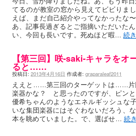
今日、雪が降りましたね。あ、もう昨日
てるのが教室の窓から見えてビビりま
えば、まだ自己紹介やってなかったな〜
あ、記事長過ぎるとご指摘いただいた
い、今回も長いです。死ぬほど暇…
続
【第三回】咲-saki-キャラを
ると……
投稿日:
2013年4月16日
作成者:
graparaleaf2011
ええと……第三回のターゲットは……片
楽器かな？ と思ったのですが、ピンと
優希ちゃんのようなエネルギッシュな
いな集団楽器にはそぐわないだろう、
本を眺めていました。で、選ばせ…
続