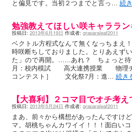
と偏見です。当初２つまでと言っ…
続
LAT. 39°20' N - 咲-Saki- / 永水航路 3 - 霧島の姫は、深山幽谷
エトピリカ!! - 咲-saki- / 咲-Saki-16巻 シノハユ7巻表紙予想
(11:05)
ニワカSakiファンの部屋 - 咲-Saki- / 咲の実写化について（再）
(15:15)
低姿勢ニワカの麻雀 / マイナーカップリングSS感想
(07:31)
勉強教えてほしい咲キャララン
Hinamado blog - 咲-Saki- / リハビリテーション
(04:56)
投稿日:
2013年6月19日
作成者:
graparaleaf2011
咲ワン・neo[仮] / 私事。
(01:19)
EL HOLAZO - 咲-Saki- / 吉野から上り方面の帰り道、亀山JCT-四日
ベクトル方程式なんて無くなっちまえ！
何の変哲もない咲の地名紹介 / 小鍛治さんが通っていた小学校 茨城
咲-Saki-.長野編をにょろんと見てみるブログ - 咲-Saki- / 第143局[応変]
時咲断ちしておりました。とりあえず
まったり咲SS他ブログ - 咲-Saki- / 照と洋榎のANN第9回
(09:00)
た」ので再開。……あれ？ ちょっと待
咲-Saki-カツゲン備忘録 / 咲-Saki-154局 【奮起】 マジかー！
(13:30)
百合っぽいぶろぐ - 咲-Saki- / シノハユ the down of age 5巻
(06:32)
月：校内模試 高大連携授業 物理チ
あかどる日和 - 咲-saki- / 【今回は考察ではなく】原村和-のどっ
コンテスト］ 文化祭7月：進…
続き
妥当麻雀界ブログ / コミックマーケット８９に参加します
(11:00)
咲-saki-速報 / 一時休止のお知らせ
(08:26)
ふわふわな記憶 / 1
(16:20)
咲っ考 / 何故咲は大将で、照は先鋒なのか？
(15:20)
【大喜利】２コマ目でオチ考え
Danas je lep dan. / [咲-Saki-]もしインターハイのルールが鷲巣麻雀
投稿日:
2013年5月24日
作成者:
graparaleaf2011
ぴゅーく☆すてっぷ - 咲-Saki- / ブログ終了のお知らせ
(12:51)
What You Mean ? - 咲-Saki- / 第2回清澄エリア聖地巡礼ツアーレポート
まあ、前々から構想があったんですけど
左を向いて » 咲-saki- / 【シノハユ】第26話「一別以来」/咲日和・阿知賀
primary colors / 久誕イエ～～～～～～イ！！！！！！
(10:16)
マ。胡桃ちゃんカワイイ！！！面白いコ
乱れ雪月花 - 咲-Saki- / ブログ終了のお知らせ：今までありがとうご