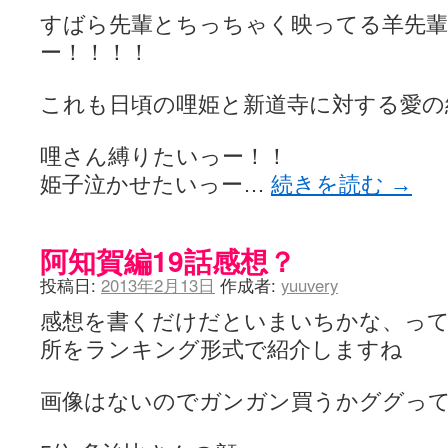
すばら先輩とちっちゃく映ってる羊先輩
ー！！！！
これも日頃の哩姫と新道寺に対する愛の
哩さん縛りたいっー！！
姫子泣かせたいっー…
続きを読む
→
阿知賀編19話感想？
投稿日:
2013年2月13日
作成者:
yuuvery
感想を書くだけだといまいちかな、っ
所をランキング形式で紹介しますね
画像はないのでガンガン買うかググっ