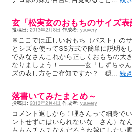
玄「松実玄のおもちのサイズ表
投稿日:
2013年2月8日
作成者:
yuuvery
※ここでは正しいおもち（バスト）の
とシズを使ってSS方式で簡単に説明を
でみなさんこれから正しくおもちの大
なりましょう！――――玄「しずちゃ
ズの表し方をご存知ですか？」穏…
続
落書いてみたまとめ～
投稿日:
2013年2月4日
作成者:
yuuvery
コメント返しから！哩さんって細身で
ントせずにはいられないな さん）な
ももムチムチなんだろうね嫁にしたい