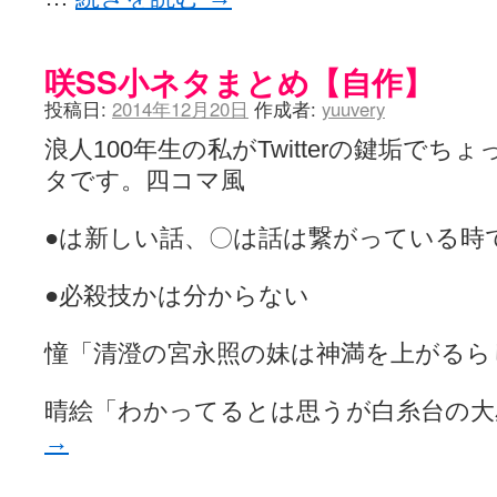
LAT. 39°20' N - 咲-Saki- / 永水航路 3 - 霧島の姫は、深山幽谷
エトピリカ!! - 咲-saki- / 咲-Saki-16巻 シノハユ7巻表紙予想
(11:05)
ニワカSakiファンの部屋 - 咲-Saki- / 咲の実写化について（再）
(15:15)
咲SS小ネタまとめ【自作】
低姿勢ニワカの麻雀 / マイナーカップリングSS感想
(07:31)
Hinamado blog - 咲-Saki- / リハビリテーション
(04:56)
投稿日:
2014年12月20日
作成者:
yuuvery
咲ワン・neo[仮] / 私事。
(01:19)
EL HOLAZO - 咲-Saki- / 吉野から上り方面の帰り道、亀山JCT-四日
浪人100年生の私がTwitterの鍵垢で
何の変哲もない咲の地名紹介 / 小鍛治さんが通っていた小学校 茨城
タです。四コマ風
咲-Saki-.長野編をにょろんと見てみるブログ - 咲-Saki- / 第143局[応変]
まったり咲SS他ブログ - 咲-Saki- / 照と洋榎のANN第9回
(09:00)
咲-Saki-カツゲン備忘録 / 咲-Saki-154局 【奮起】 マジかー！
(13:30)
●は新しい話、〇は話は繋がっている時
百合っぽいぶろぐ - 咲-Saki- / シノハユ the down of age 5巻
(06:32)
あかどる日和 - 咲-saki- / 【今回は考察ではなく】原村和-のどっ
妥当麻雀界ブログ / コミックマーケット８９に参加します
●必殺技かは分からない
(11:00)
咲-saki-速報 / 一時休止のお知らせ
(08:26)
ふわふわな記憶 / 1
(16:20)
憧「清澄の宮永照の妹は神満を上がるら
咲っ考 / 何故咲は大将で、照は先鋒なのか？
(15:20)
Danas je lep dan. / [咲-Saki-]もしインターハイのルールが鷲巣麻雀
ぴゅーく☆すてっぷ - 咲-Saki- / ブログ終了のお知らせ
(12:51)
晴絵「わかってるとは思うが白糸台の
What You Mean ? - 咲-Saki- / 第2回清澄エリア聖地巡礼ツアーレポート
→
左を向いて » 咲-saki- / 【シノハユ】第26話「一別以来」/咲日和・阿知賀
primary colors / 久誕イエ～～～～～～イ！！！！！！
(10:16)
乱れ雪月花 - 咲-Saki- / ブログ終了のお知らせ：今までありがとうご