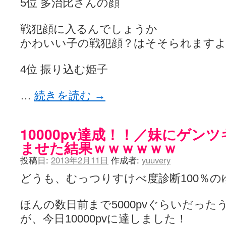
5位 多治比さんの顔
戦犯顔に入るんでしょうか
かわいい子の戦犯顔？はそそられますよ
4位 振り込む姫子
…
続きを読む
→
10000pv達成！！／妹にゲン
ませた結果ｗｗｗｗｗｗ
投稿日:
2013年2月11日
作成者:
yuuvery
どうも、むっつりすけべ度診断100％
ほんの数日前まで5000pvぐらいだっ
が、今日10000pvに達しました！