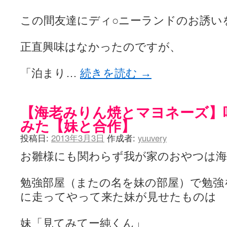
この間友達にディ○ニーランドのお誘い
正直興味はなかったのですが、
「泊まり…
続きを読む
→
【海老みりん焼とマヨネーズ】
みた【妹と合作】
投稿日:
2013年3月3日
作成者:
yuuvery
お雛様にも関わらず我が家のおやつは
勉強部屋（またの名を妹の部屋）で勉強
に走ってやって来た妹が見せたものは
妹「見てみてー純くん」