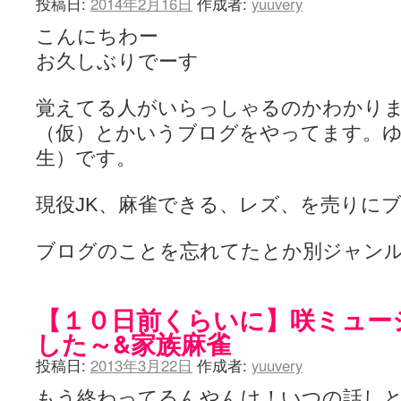
投稿日:
2014年2月16日
作成者:
yuuvery
ぽっこぬ / 咲絵ログ2
(15:21)
妄言郷 / 咲-Saki- 第129局「契機」感想
(16:01)
こんにちわー
咲-Saki-のてきとう考察 - 咲-Saki- / 記事紹介：書け麻に参加でさ
お久しぶりでーす
嶺上かいほー - 咲-saki- / (7/1日分)dreamscapeが更新していました
(14:
アニメを見ながらダラダラと就活をする - 咲-saki- / はるたんイェイ(≧∇≦
白い物置 / 咲-Saki- Best Album ～Anthology～を買いました
(00:24)
覚えてる人がいらっしゃるのかわかり
らぎこのだらだら日記帳 - 咲 -saki- / 咲アンテナ杯お疲れ様でした(半ギ
（仮）とかいうブログをやってます。ゆ
考える凡人 / [咲-Saki-]姉帯豊音の能力考察―暦占という仮説―
(04:47)
まいるーむ / よく分かる、有珠山高校！（キャラについてひたすら語る
生）です。
プンスコ！ 野依日和！ - 咲-Saki- / 小蒔「渚のあわあわダブリィレ
Ethanの色々ゆるじゃん不敗神話 - 咲-Saki- / 哲学的に考えてみる園
幸咲良し / コメ返しその他
(08:27)
現役JK、麻雀できる、レズ、を売りに
咲の仮blog / 和ちゃん
(12:02)
もれ日和 / 一ちゃんのフィギュアと聞いたので
(08:30)
ブログのことを忘れてたとか別ジャン
読んだらそのままトイレで流して / 【今週の末原ちゃん】咲-Saki- 全
世紀末麻雀ブログ-じゃんキチ！ / 【咲-saki-】穏乃の良さを俺が「あ」か
すばらな人生 / 全国編終了！ ところで、すばら先輩はどれくらい出
ハッちゃんの四喜和 - 咲-Saki- / 咲-Saki-全国編 第13話 最終回かぁ
【１０日前くらいに】咲ミュー
音楽と、人生と、 咲-saki-と。 - 咲-Saki- / こっそり休止、こっそり
した～&家族麻雀
ぐりーん哩 - 咲-Saki- / ネリー「ネリーはお金が要るの」
(15:00)
花鳥風月 - 咲-Saki- / やえたんイェイ～
(06:09)
投稿日:
2013年3月22日
作成者:
yuuvery
電波天文学 - 咲-Saki- / BOOTH
(15:19)
Powered by livedoor 相互RSS
もう終わってるんやんけ！いつの話し