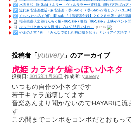
水面日和 - 咲-Saki- / ネリー・ヴィルサラーゼ資料集（呼び方呼ば
近代麻雀漫画生活 - 麻雀漫画（咲-Saki-） / 咲-Saki-27巻とシノハユ
ぐちへ たぶろぐ(仮) - 咲-saki- / 【調査⑥付録】２０２５年版・未訪
桜高鉄道倶楽部れんらく帳 - 咲-Saki- / 映画「咲-Saki-」上映イベン
ひっそりとホタテを目指すブログ / 6月ですね。
(17:10)
やまのふ堂 / 爽「『みんなで楽しむ時に唄を歌う』というアイヌ語で
咲ぱい - 咲-Saki- / 麻雀の卓上を再現するプログラムを公開
(12:58)
俺が読んだSS - 咲-saki- / 末原「小走と同じ大学なんや」爽「へえ！」
とっぽい。 / 咲-Saki- 考察・解説・レビューまとめを更新（Ver.1.1d
投稿者「
」のアーカイブ
yuuvery
咲クラ女子 - 咲-Saki- / 姫松の上重漫ちゃんと演じている伊達朱里紗
咲スファクション☆タウン - 咲-Saki- / 雀魂咲コラボ！ ガチャ＆キャ
虎姫 カラオケ編っぽい小ネタ
咲ミダレ - 咲-saki- / MJ第14回咲CUP 咲なま他
(11:53)
はやりの如く☆ - 咲-saki- / 悪いこと【SS】
(06:42)
投稿日:
2015年1月26日
作成者:
yuuvery
麻雀雑記あれこれ - 咲 -Saki- / 咲-Saki-キャラが台湾麻雀を打ったら
またの名を咲ブログ - 咲-Saki- / 男体化すると聞いての落書き
(13:32)
いつもの自作の小ネタです
あっちが変 / あっちが変
(08:31)
若干キャラ崩壊してます
BBKN BLOG / トップページ（サイトマップ）
(15:00)
あにてつ！ / 千里山に行ってきました（2017年09月）
(06:14)
音楽あんまり聞かないのでHAYARIに
さくやこのはな - 咲 -saki- / 末の千里のために(咲さんが和ちゃんを招
す
凡人の私 / ステルス坂こと咲-Saki-5巻表紙の舞台を発見しました
(15:35
嶺上開花自摸 / Last day of Summer session 1
(13:01)
この間までコンポをコンボだとおもっ
おもちもちもち - 咲-Saki- / ５・８小林先生の日記更新について
かんむりとかげ - 咲-Saki- / 立先生の更新
(11:32)