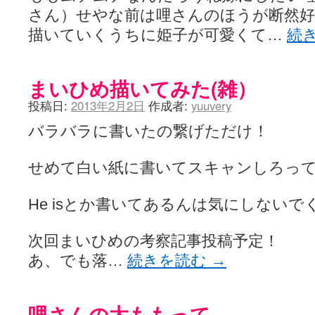
さん）せやな前は哩さんのほうが断然
描いていくうちに姫子が可愛くて…
続
まいひめ描いてみた(雑）
投稿日:
2013年2月2日
作成者:
yuuvery
バラバラに書いたの繋げただけ！
せめて白い紙に書いてスキャンしろっ
He isとか書いてあるんは気にしないで
次回まいひめの考察記事投稿予定！
あ、でも落…
続きを読む
→
哩さんの太ももって