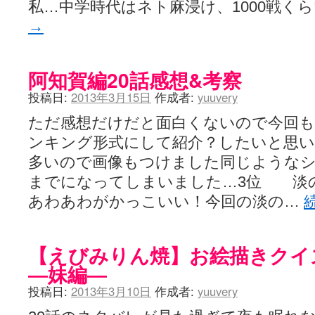
私…中学時代はネト麻浸け、1000戦く
→
阿知賀編20話感想&考察
投稿日:
2013年3月15日
作成者:
yuuvery
ただ感想だけだと面白くないので今回も
ンキング形式にして紹介？したいと思い
多いので画像もつけました同じようなシ
までになってしまいました…3位 淡
あわあわがかっこいい！今回の淡の…
【えびみりん焼】お絵描きクイ
―妹編―
投稿日:
2013年3月10日
作成者:
yuuvery