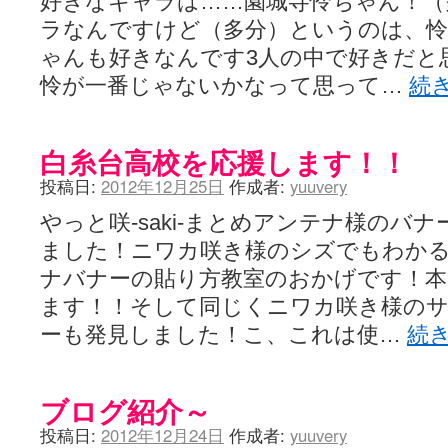
好きなキャラは……園城寺怜ちゃん！（
ラなんですけど（多分）というのは、
ゃんも好きなんです3人の中で好きだと
怜が一番じゃないかなって思って…
続
白糸台高校を応援します！！
投稿日:
2012年12月25日
作成者:
yuuvery
やっと咲-saki-まとめアンテナ様のバ
ました！ニワカ咲き様のシズでもわかる咲-
ナバナーの貼り方教室のおかげです！
ます！！そして同じくニワカ咲き様の
ーも発見しました！こ、これは使…
続
ブログ紹介～
投稿日:
2012年12月24日
作成者:
yuuvery