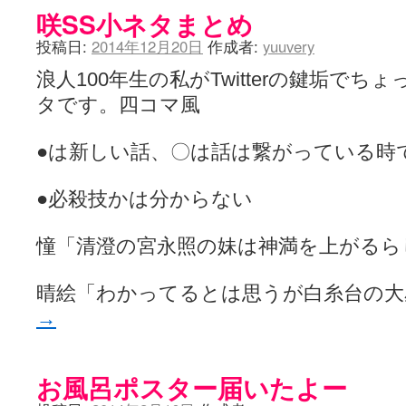
YUKARI / 【宥菫】 ＳＳ更新とお知らせ 【松実宥誕記念ＳＳ】
(13:
咲SS小ネタまとめ
アルカ茄子 / 戒能物怪録 キングとはいったい誰なのか？
(15:24)
竹ブログ - 咲-Saki- / 【咲-Saki-】ゲームが待ち遠しい件
(05:44)
投稿日:
2014年12月20日
作成者:
yuuvery
SSSSS(-saki-しゃーぷしゅーとしょーとすとーりー) - 咲-saki-
せのたけくらべ - 咲-Saki- / 咲さんのやり方で就活をやってみよう
(03:5
浪人100年生の私がTwitterの鍵垢で
咏-Uta-ブログ編 - 咲-Saki- / 黄色い封筒が届いた(・∀・)
(12:30)
タです。四コマ風
チャウチャウちゃうんちゃうん - 咲-Saki- / 吉野の千本桜を見に行きました(2
気分次第。 - 咲-Saki- / シノハユ 第3巻 感想
(07:42)
あこしず日和！ - 咲-Saki- / 咲-Saki-阿知賀編Blu-rayBOX 購入
(01:00)
●は新しい話、〇は話は繋がっている時
ニワカ王者 / 【アニメ記事】咲-Saki- 立先生のコメントを取り上げる
のよーなのよー - 咲-Saki- / 咲十夜 第四夜
(11:00)
Yaranakya » 咲-Saki- / 国際最萌リーグは園城寺怜ちゃんに一票を入
●必殺技かは分からない
おもちがなくてもだいじょうぶ / 咲と照の確執【プリン】
(16:10)
咲-Saki-の舞台が特定されたら、行くしかないでしょ / ブログを引っ
憧「清澄の宮永照の妹は神満を上がるら
りりーがーる（仮） / 虎姫 カラオケ編っぽい小ネタ
(10:29)
洋榎-youka- / お知らせ
(11:19)
おっきするー咲ブログ / side-A VS side-B 野球対決
(10:30)
晴絵「わかってるとは思うが白糸台の
フリテンリーチで流して / 姫松高校についてのいくらかの考察
(09:03)
オレのぞん / 咲さんのお誕生日です （ギリギリ）
→
(14:58)
飛鳥の巣 - 咲-Saki- / 咲キャラがギタリストだったら...【風越編】
(15:06
遊び半分 / もうすぐ８月も終わり
(16:03)
咲-Saki-ほんだし / 咲-Saki- 第128局 「涼風」 感想
(11:54)
お風呂ポスター届いたよー
咲-Saki-麻雀録 / 台風に強そうな咲キャラ
(05:45)
君の友達。 / マイ・フェア・レディ
(12:49)