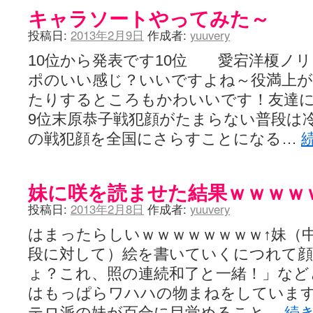
キャラソートやってみた～
投稿日:
2013年2月9日
作成者:
yuuvery
10位から発表です10位 愛宕洋榎ノ
ポのいい感じ？いいですよね～役満上
たりするところもかわいいです！友達
9位末原恭子戦犯顔がたまらない普段は
の戦犯顔を全国にさらすことになる…
妹に咲を読ませた結果ｗｗｗｗ
投稿日:
2013年2月8日
作成者:
yuuvery
はまったらしいｗｗｗｗｗｗｗｗ↑妹（
段に対して）絵を書いていくにつれて
ょ？これ、照の連続和了と一緒！」など
はもっぱらワハハの物まねをしていま
テロ派の妹が百合に目覚めること…
続