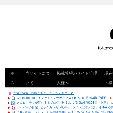
ホー
当サイトにつ
掲載希望のサイト管理
現在
ム
いて
人様へ
ト様
先輩と後輩、距離が変わった日から始まる恋
Cat in the box - キャットインザボックス / 咲-Saki- 第303局「制圧」
N
Ａ＆Ｄ 全てが混在するブログ - 咲-Saki- / 咲-Saki-第303局「制圧」
(0
ホッパーの日記 / ビッグガンガン8月号 シノハユ第140話、怜-Toki-
「咲-Saki-」 レビューとか関連情報とかまとめ / めきめき 怜-Toki- 1