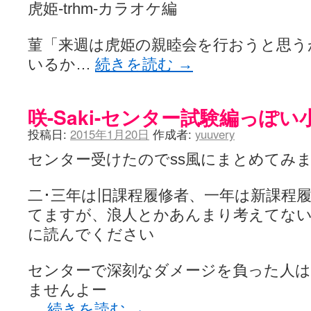
咲-Saki- | にゅいのって / 咲-Saki-臨時アンテナ
虎姫-trhm-カラオケ編
(11:50)
咲-Saki-ブログ！～麻雀下手でも咲が好き～ / ブログ名変更のお知らせ
嶺上航路 / ドラフト前日なので中日ドラゴンズのドラフト指名を予想
菫「来週は虎姫の親睦会を行おうと思う
音を奏でて花が咲く - 咲-Saki- / 浩子「…あっ分かった 恐らくそう
一萬人の麓路() - 咲-Saki- / 咲-Saki- 第193局[竜王] ドラゴンの王と
いるか…
続きを読む
→
from A to K / [咲-saki-][麻雀ゲーム]【ゲーム】セガのMJシリーズで2
紺フェス - 咲-Saki- / 【越谷SS】とろけそうな日
(15:31)
ユズポニッキ - 咲-Saki- / ☆ #咲実写 ☆告知☆オンライン上映会☆ 
咲-Saki-センター試験編っぽい
ああ、あの牌？ - 咲-Saki- / シノハユ菰沢中関連(江津・大田)の登場舞
宮守大好き帳 / 告知
(13:04)
投稿日:
2015年1月20日
作成者:
yuuvery
麻雀アニメ＆麻雀ゲームあれこれ / 厄介な相手だよ！ あんたは……！！ 
ばるのまーじゃん日和 - 咲-saki- / クリスマス！！そして…
(10:28)
センター受けたのでss風にまとめてみ
咲めも！ / ニワチョコ、尊い。
(04:23)
ＳＳＳ（咲ＳＳ）感想ブログ / 【SSS】憩 -Kei- 全国編第２２局『流局
ひまじんひまんじ / 読書の秋、と言います故
(08:00)
二･三年は旧課程履修者、一年は新課程
煌-Subara- - 咲-saki- / シノハユ感想
(13:19)
てますが、浪人とかあんまり考えてな
SYNTH 2006 - 咲 -Saki- / 阿知賀編をドヤ顔に着目しながらまたま
かえんだん - 咲-Saki- / 朱里「そげなこつ私がやっておきますから
に読んでください
Saki-1 グランプリ ～咲ワン～ / しわが誕生することは老化現象だと
木と木と木 - 咲-saki- / 新道寺の本
(00:00)
センターで深刻なダメージを負った人
ヤンデレ・狂気の百合SSブログ / 【咲-Saki-SS：久咲】そして私
迷子の坊やのみちくさ日記 / 【連載感想】宮永照についてのあれこれ
(
ませんよー
私的素敵ジャンク / [咲-Saki-] 咲-Saki-第168局［端緒］感想
(16:58)
…
続きを読む
→
麻雀自由帳 - 咲-Saki- / 咲-Saki-第168局[端緒]感想 照-Teru- 