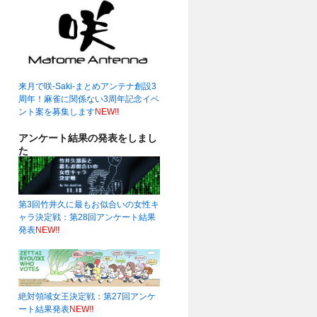
来月で咲-Saki-まとめアンテナ創設3
周年！麻雀に関係ない3周年記念イベ
ント案を募集します
NEW!!
アンケート結果の発表をしまし
た
第3回竹井久に最もお似合いの女性キ
ャラ決定戦：第28回アンケート結果
発表
NEW!!
絶対領域女王決定戦：第27回アンケ
ート結果発表
NEW!!