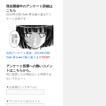
現在開催中のアンケート詳細は
こちら
2014年の咲-Saki-界を振り返るアン
ケート企画です
次回アンケート発表：2014年の咲-
Saki-界を●●で振り返ります
NEW!!
アンケート投票への熱いコメン
トはこちらから。
何に投票したか明記ないと判別でき
ないですよーぅ
▼お名前(ニックネーム)
▼アンケートへのコメント