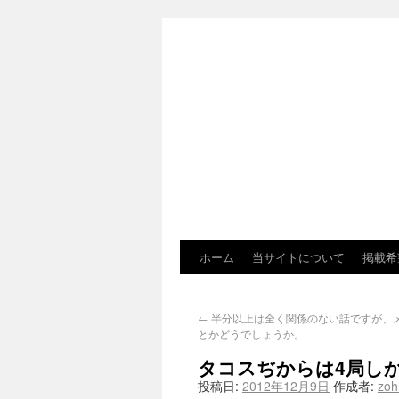
ホーム
当サイトについて
掲載希
←
半分以上は全く関係のない話ですが、
とかどうでしょうか。
タコスぢからは4局し
投稿日:
2012年12月9日
作成者:
zo