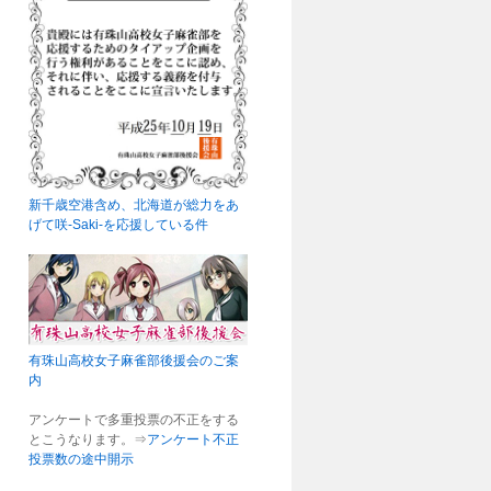
新千歳空港含め、北海道が総力をあ
げて咲-Saki-を応援している件
有珠山高校女子麻雀部後援会のご案
内
アンケートで多重投票の不正をする
とこうなります。⇒
アンケート不正
投票数の途中開示