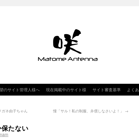
望のサイト管理人様へ
現在掲載中のサイト様
サイト審査基準
よくあ
メガネ由子ちゃん
憧「サル！私の制服、弁償しなさいよ！」
→
か保たない
hnam