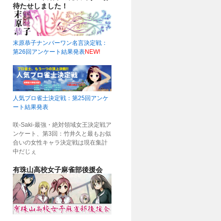
待たせしました！
末原恭子ナンバーワン名言決定戦：
第26回アンケート結果発表
NEW!
人気プロ雀士決定戦：第25回アンケ
ート結果発表
咲-Saki-最強・絶対領域女王決定戦ア
ンケート、第3回：竹井久と最もお似
合いの女性キャラ決定戦は現在集計
中だじぇ
有珠山高校女子麻雀部後援会