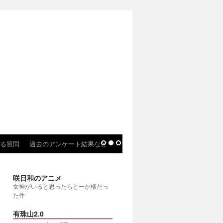
る質問
過去のアンケート結果など
咲日和のアニメ
女神がいると思ったらとーか様だっ
た件
有珠山2.0