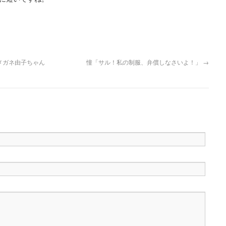
メガネ由子ちゃん
憧「サル！私の制服、弁償しなさいよ！」
→