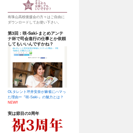
有珠山高校後援会の方々はご自由に
ダウンロードしてお使い下さい。
第3回：咲-Saki-まとめアンテ
ナ杯で司会進行の仕事とか依頼
してもいいんですかね？
OLタレント坪井安奈が麻雀にハマっ
た理由ー『咲-Saki-』の魅力とは？
NEW!!
実は節目の3周年