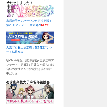
待たせしました！
末原恭子ナンバーワン名言決定戦：
第26回アンケート結果発表
NEW!
人気プロ雀士決定戦：第25回アンケ
ート結果発表
咲-Saki-最強・絶対領域女王決定戦ア
ンケート、第3回：竹井久と最もお似
合いの女性キャラ決定戦は現在集計
中だじぇ
有珠山高校女子麻雀部後援会