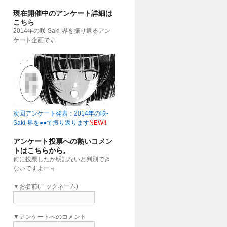
現在開催中のアンケート詳細は
こちら
2014年の咲-Saki-界を振り返るアン
ケート企画です
次回アンケート発表：2014年の咲-
Saki-界を●●で振り返ります
NEW!!
アンケート投票への熱いコメン
トはこちらから。
何に投票したか明記ないと判別でき
ないですよーぅ
▼お名前(ニックネーム)
▼アンケートへのコメント