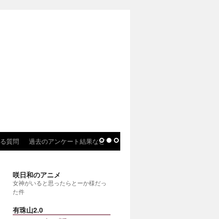
る質問
過去のアンケート結果など
咲日和のアニメ
女神がいると思ったらとーか様だっ
た件
有珠山2.0