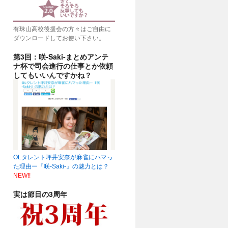
有珠山高校後援会の方々はご自由に
ダウンロードしてお使い下さい。
第3回：咲-Saki-まとめアンテ
ナ杯で司会進行の仕事とか依頼
してもいいんですかね？
OLタレント坪井安奈が麻雀にハマっ
た理由ー『咲-Saki-』の魅力とは？
NEW!!
実は節目の3周年