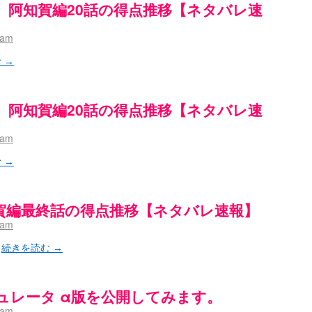
】阿知賀編20話の得点推移【ネタバレ速
nam
む
→
】阿知賀編20話の得点推移【ネタバレ速
nam
む
→
賀編最終話の得点推移【ネタバレ速報】
nam
。
続きを読む
→
ュレータ α版を公開してみます。
nam