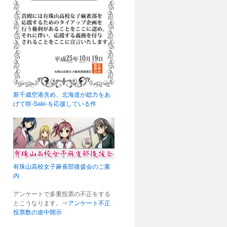
新千歳空港含め、北海道が総力をあ
げて咲-Saki-を応援している件
有珠山高校女子麻雀部後援会のご案
内
アンケートで多重投票の不正をする
とこうなります。⇒
アンケート不正
投票数の途中開示