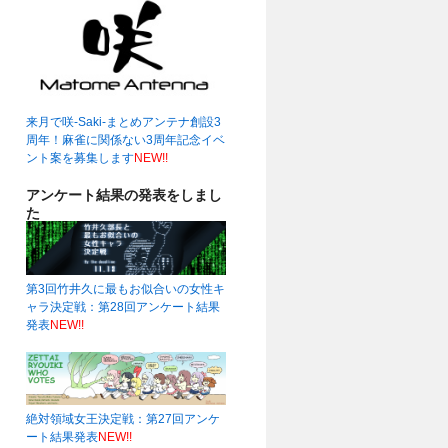
来月で咲-Saki-まとめアンテナ創設3
周年！麻雀に関係ない3周年記念イベ
ント案を募集します
NEW!!
アンケート結果の発表をしまし
た
第3回竹井久に最もお似合いの女性キ
ャラ決定戦：第28回アンケート結果
発表
NEW!!
絶対領域女王決定戦：第27回アンケ
ート結果発表
NEW!!