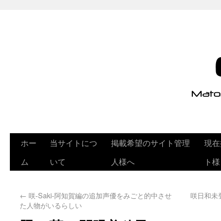
ホー
当サイトにつ
掲載希望のサイト管理
現在
ム
いて
人様へ
ト様
←
咲-Saki-阿知賀編の追加声優をみごと的中させ
咲日和未
た人物がいるらしい