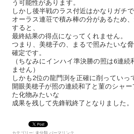
う可能性があります。
しかし後半戦のラス付近はかなりガチ
オーラス連荘で積み棒の分があるため、
すると、
最終結果の得点になってくれません。
つまり、美穂子の、まるで照みたいな脅
確定です。
（ちなみにインハイ準決勝の照は6連続
ません）
しかも2位の龍門渕を正確に削っていっ
開眼美穂子が照の連続和了と菫のシャー
た化物みたいな
成果を残して先鋒戦終了となりました。
カテゴリー: 未分類
パーマリンク