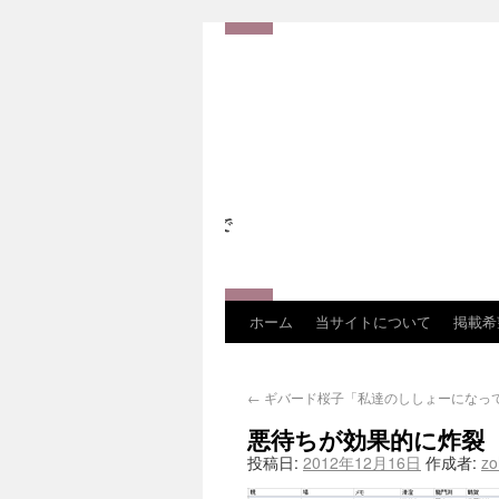
ホーム
当サイトについて
掲載希
←
ギバード桜子「私達のししょーになっ
悪待ちが効果的に炸裂
投稿日:
2012年12月16日
作成者:
z