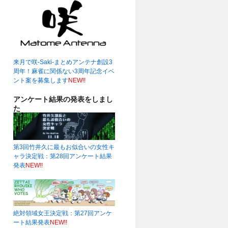
来月で咲-Saki-まとめアンテナ創設3
周年！麻雀に関係ない3周年記念イベ
ント案を募集します
NEW!!
アンケート結果の発表をしまし
た
第3回竹井久に最もお似合いの女性キ
ャラ決定戦：第28回アンケート結果
発表
NEW!!
絶対領域女王決定戦：第27回アンケ
ート結果発表
NEW!!