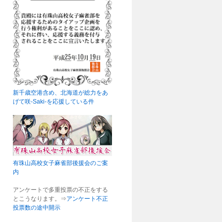
新千歳空港含め、北海道が総力をあ
げて咲-Saki-を応援している件
有珠山高校女子麻雀部後援会のご案
内
アンケートで多重投票の不正をする
とこうなります。⇒
アンケート不正
投票数の途中開示