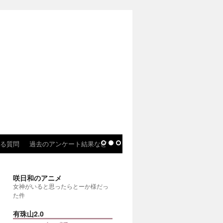
る質問
過去のアンケート結果など
咲日和のアニメ
女神がいると思ったらとーか様だっ
た件
有珠山2.0