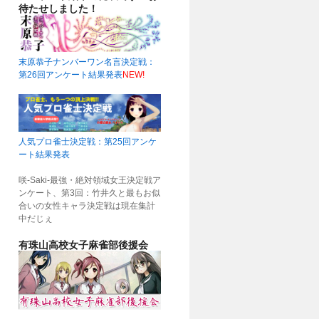
待たせしました！
末原恭子ナンバーワン名言決定戦：
第26回アンケート結果発表
NEW!
人気プロ雀士決定戦：第25回アンケ
ート結果発表
咲-Saki-最強・絶対領域女王決定戦ア
ンケート、第3回：竹井久と最もお似
合いの女性キャラ決定戦は現在集計
中だじぇ
有珠山高校女子麻雀部後援会