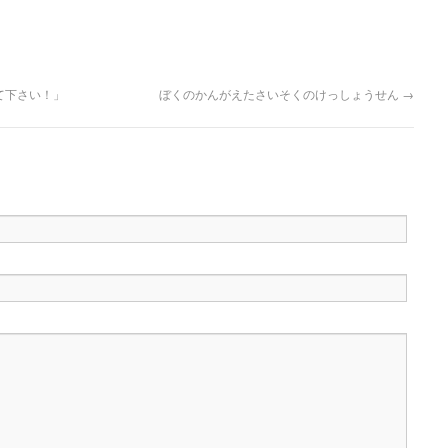
て下さい！」
ぼくのかんがえたさいそくのけっしょうせん
→