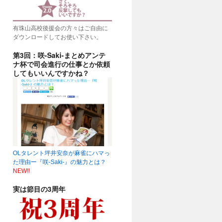
有珠山高校後援会の方々はご自由に
ダウンロードしてお使い下さい。
第3回：咲-Saki-まとめアンテ
ナ杯で司会進行の仕事とか依頼
してもいいんですかね？
OLタレント坪井安奈が麻雀にハマっ
た理由ー『咲-Saki-』の魅力とは？
NEW!!
実は節目の3周年