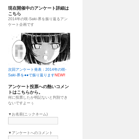
現在開催中のアンケート詳細は
こちら
2014年の咲-Saki-界を振り返るアン
ケート企画です
次回アンケート発表：2014年の咲-
Saki-界を●●で振り返ります
NEW!!
アンケート投票への熱いコメン
トはこちらから。
何に投票したか明記ないと判別でき
ないですよーぅ
▼お名前(ニックネーム)
▼アンケートへのコメント