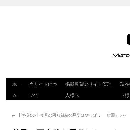
ホー
当サイトにつ
掲載希望のサイト管理
現在
ム
いて
人様へ
ト様
←
【咲-Saki-】今月の阿知賀編の見所はやっぱり
次回アンケー