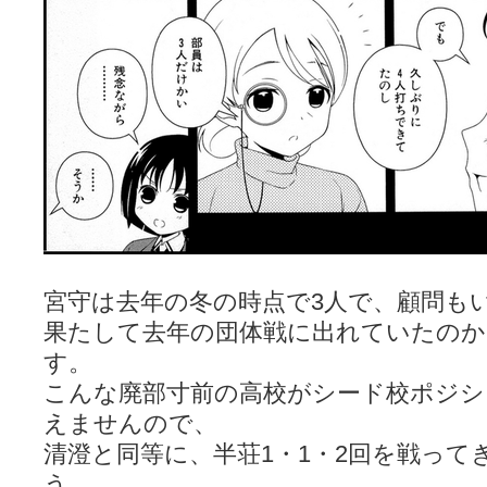
宮守は去年の冬の時点で3人で、顧問も
果たして去年の団体戦に出れていたのか
す。
こんな廃部寸前の高校がシード校ポジ
えませんので、
清澄と同等に、半荘1・1・2回を戦って
う。