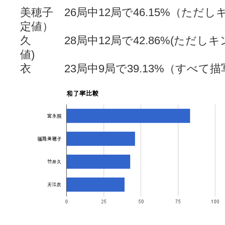
美穂子 26局中12局で46.15%（ただ
定値）
久 28局中12局で42.86%(ただし
値)
衣 23局中9局で39.13%（すべて