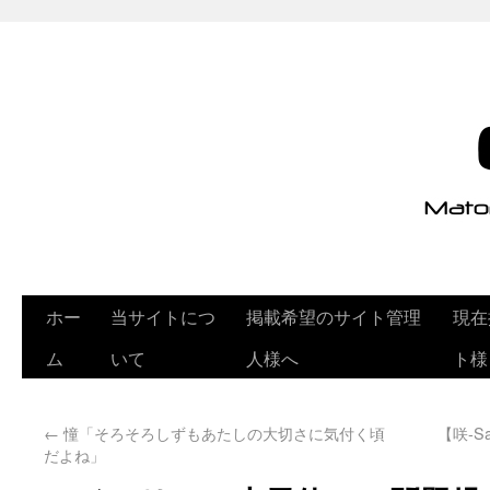
ホー
当サイトにつ
掲載希望のサイト管理
現在
ム
いて
人様へ
ト様
←
憧「そろそろしずもあたしの大切さに気付く頃
【咲-
だよね」