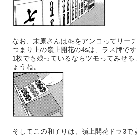
なお、末原さんは4sをアンコってリー
つまり上の嶺上開花の4sは、ラス牌です
1枚でも残っているならツモってみせる
ょうね。
そしてこの和了りは、嶺上開花ドラ3で