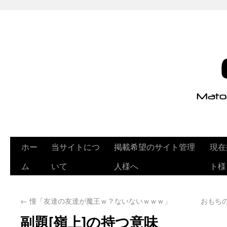
ホー
当サイトにつ
掲載希望のサイト管理
現在
ム
いて
人様へ
ト様
←
憧「友達の友達が魔王ｗ？ないないｗｗｗ」
おもち
副題[嶺上]の持つ意味