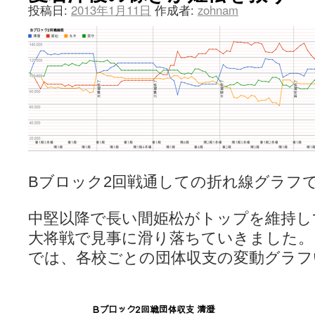
投稿日:
2013年1月11日
作成者:
zohnam
Bブロック2回戦通しての折れ線グラフ
中堅以降で長い間姫松がトップを維持し
大将戦で見事に滑り落ちていきました。
では、各校ごとの団体収支の変動グラフ