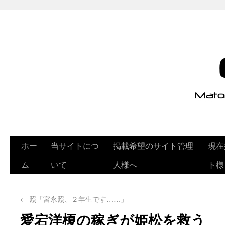
ホー
当サイトにつ
掲載希望のサイト管理
現在
ム
いて
人様へ
ト様
←
照「宮永照、２年生です……」
愛宕洋榎の稼ぎが姫松を救う