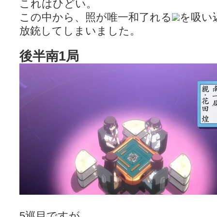
これはひどい。
この中から、照が唯一和了れる
を吸い
放銃してしまいました。
後半南1局
5巡目ですが…。