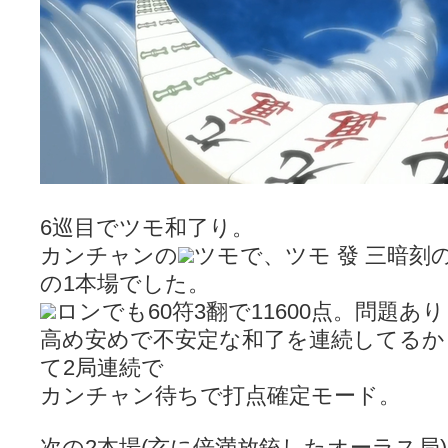
6巡目でツモ和了り。
カンチャンの
ツモで、ツモ 發 三暗刻の
の1本場でした。
ロンでも60符3翻で11600点。問題あ
高め安めで不安定な和了を連続してるか
て2局連続で
カンチャン待ちで打点確定モード。
次の2本場(玄に倍満放銃したオーラス局