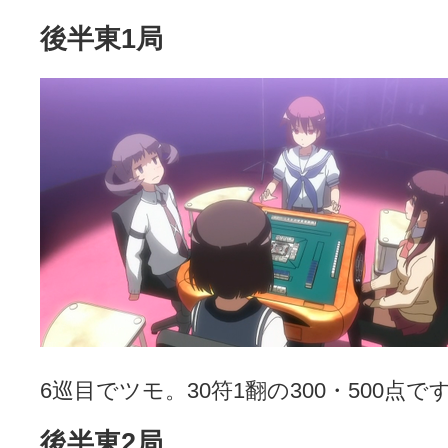
後半東1局
6巡目でツモ。30符1翻の300・500点で
後半東2局