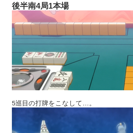
後半南4局1本場
5巡目の打牌をこなして…。