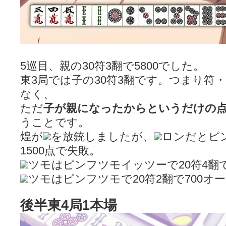
5巡目、親の30符3翻で5800でした。
東3局では子の30符3翻です。つまり符
なく、
ただ
子が親になったからというだけの点
うことです。
煌が
を放銃しましたが、
ロンだとピン
1500点で失敗。
ツモはピンフツモイッツーで20符4翻で
ツモはピンフツモで20符2翻で700オ
後半東4局1本場