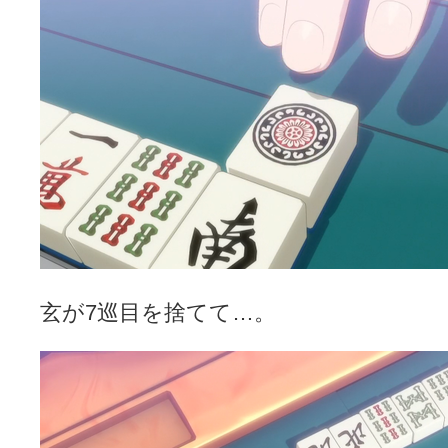
玄が7巡目を捨てて…。