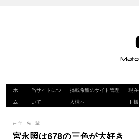
ホー
当サイトにつ
掲載希望のサイト管理
現在
ム
いて
人様へ
ト様
←
羊 先 輩
宮永照は678の三色が大好き