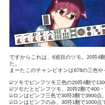
ですからこれは、6巡目のツモ。20符4翻の
た。
まーたこのチャンピオンは678の三色
ツモでピンフツモ三色の20符4翻で130
ツモだとピンフツモ、20符2翻で400・
ロンはピンフ三色で30符3翻で3900
ロンはピンフのみ、30符1翻で1000