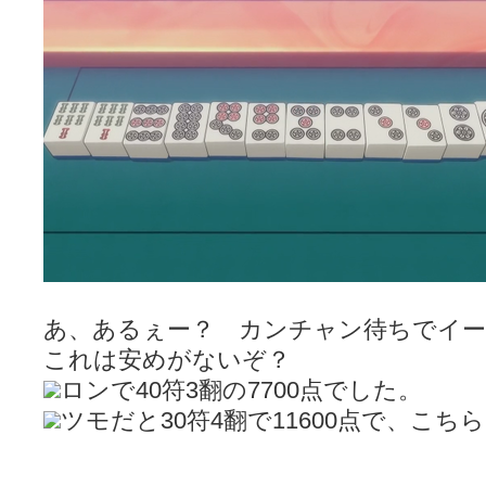
あ、あるぇー？ カンチャン待ちでイー
これは安めがないぞ？
ロンで40符3翻の7700点でした。
ツモだと30符4翻で11600点で、こち