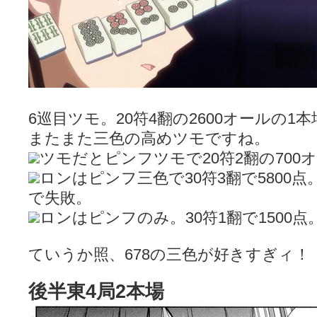
6巡目ツモ。20符4翻の2600オールの1
またまた三色の高めツモですね。
ツモだとピンフツモで20符2翻の700
ロンはピンフ三色で30符3翻で5800
で失敗。
ロンはピンフのみ。30符1翻で1500
ていうか照、678の三色が好きすぎィ！
後半東4局2本場