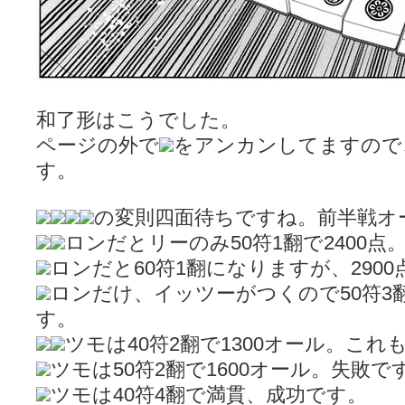
和了形はこうでした。
ページの外で
をアンカンしてますので
す。
の変則四面待ちですね。前半戦オ
ロンだとリーのみ50符1翻で2400点
ロンだと60符1翻になりますが、290
ロンだけ、イッツーがつくので50符3翻
す。
ツモは40符2翻で1300オール。これ
ツモは50符2翻で1600オール。失敗で
ツモは40符4翻で満貫、成功です。