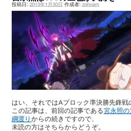
投稿日:
2013年1月30日
作成者:
zohnam
はい、それではAブロック準決勝先鋒戦
この記事は、前回の記事である
宮永照の
綱渡り
からの続きですので、
未読の方はそちらからどうぞ。