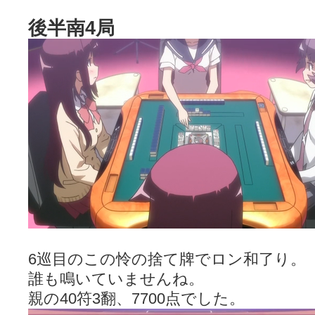
後半南4局
6巡目のこの怜の捨て牌でロン和了り。
誰も鳴いていませんね。
親の40符3翻、7700点でした。