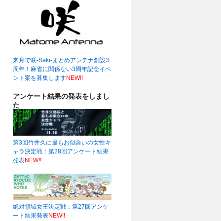
来月で咲-Saki-まとめアンテナ創設3
周年！麻雀に関係ない3周年記念イベ
ント案を募集します
NEW!!
アンケート結果の発表をしまし
た
第3回竹井久に最もお似合いの女性キ
ャラ決定戦：第28回アンケート結果
発表
NEW!!
絶対領域女王決定戦：第27回アンケ
ート結果発表
NEW!!