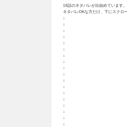
19話のネタバレが出始めています。
ネタバレOKな方だけ、下にスクロ
↓
↓
↓
↓
↓
↓
↓
↓
↓
↓
↓
↓
↓
↓
↓
↓
↓
↓