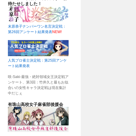
待たせしました！
末原恭子ナンバーワン名言決定戦：
第26回アンケート結果発表
NEW!
人気プロ雀士決定戦：第25回アンケ
ート結果発表
咲-Saki-最強・絶対領域女王決定戦ア
ンケート、第3回：竹井久と最もお似
合いの女性キャラ決定戦は現在集計
中だじぇ
有珠山高校女子麻雀部後援会