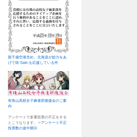
新千歳空港含め、北海道が総力をあ
げて咲-Saki-を応援している件
有珠山高校女子麻雀部後援会のご案
内
アンケートで多重投票の不正をする
とこうなります。⇒
アンケート不正
投票数の途中開示