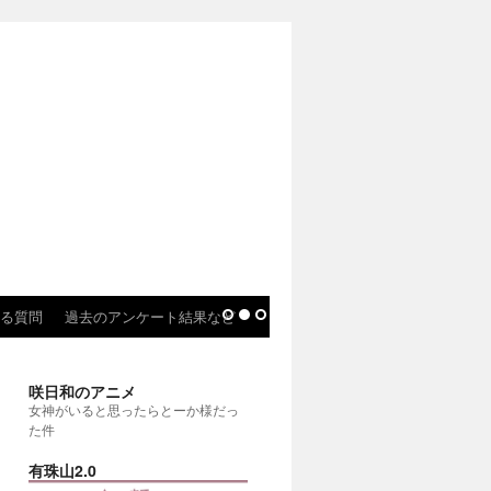
る質問
過去のアンケート結果など
咲日和のアニメ
女神がいると思ったらとーか様だっ
た件
有珠山2.0