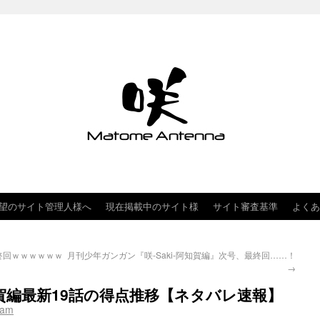
望のサイト管理人様へ
現在掲載中のサイト様
サイト審査基準
よくあ
最終回ｗｗｗｗｗｗ
月刊少年ガンガン『咲-Saki-阿知賀編』次号、最終回……！
→
賀編最新19話の得点推移【ネタバレ速報】
nam