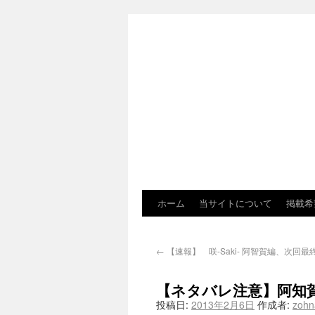
ホーム
当サイトについて
掲載希
←
【速報】 咲-Saki- 阿智賀編、次回
【ネタバレ注意】阿知
投稿日:
2013年2月6日
作成者:
zoh