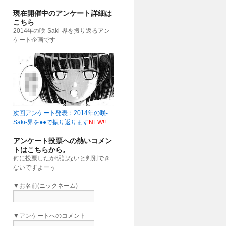
現在開催中のアンケート詳細は
こちら
2014年の咲-Saki-界を振り返るアン
ケート企画です
次回アンケート発表：2014年の咲-
Saki-界を●●で振り返ります
NEW!!
アンケート投票への熱いコメン
トはこちらから。
何に投票したか明記ないと判別でき
ないですよーぅ
▼お名前(ニックネーム)
▼アンケートへのコメント