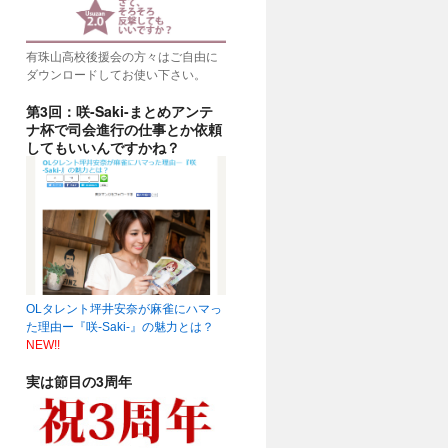
有珠山高校後援会の方々はご自由に
ダウンロードしてお使い下さい。
第3回：咲-Saki-まとめアンテ
ナ杯で司会進行の仕事とか依頼
してもいいんですかね？
OLタレント坪井安奈が麻雀にハマっ
た理由ー『咲-Saki-』の魅力とは？
NEW!!
実は節目の3周年