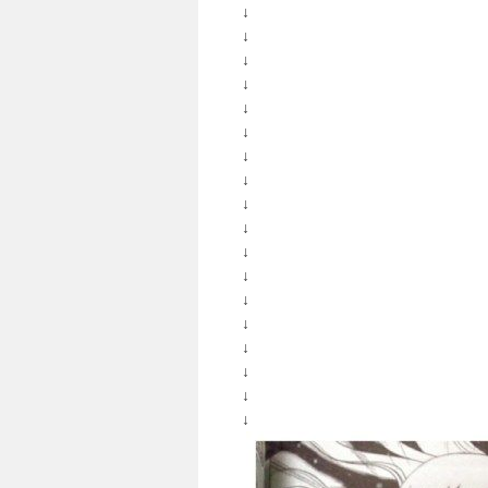
↓
↓
↓
↓
↓
↓
↓
↓
↓
↓
↓
↓
↓
↓
↓
↓
↓
↓