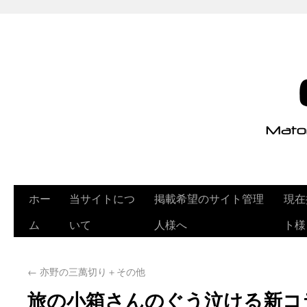
ホー
当サイトにつ
掲載希望のサイト管理
現在
ム
いて
人様へ
ト様
←
亦野の三萬切り＋その他
旅の小箱さんのぐう泣ける新コ