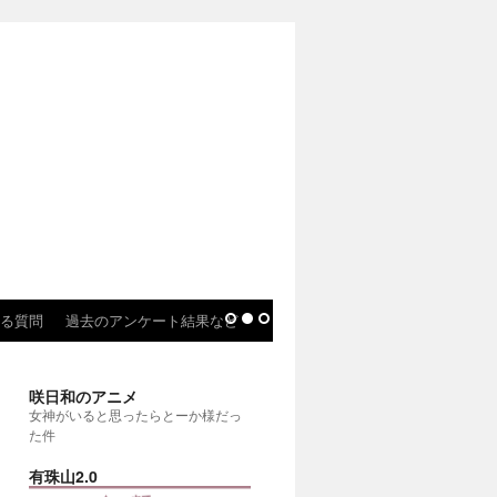
る質問
過去のアンケート結果など
咲日和のアニメ
女神がいると思ったらとーか様だっ
た件
有珠山2.0