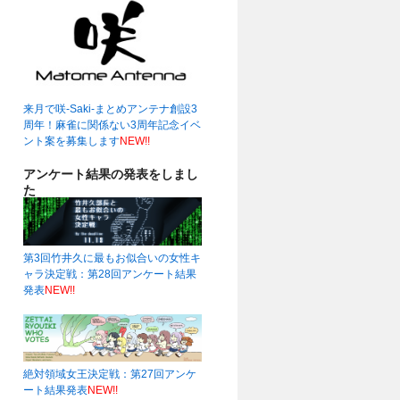
来月で咲-Saki-まとめアンテナ創設3
周年！麻雀に関係ない3周年記念イベ
ント案を募集します
NEW!!
アンケート結果の発表をしまし
た
第3回竹井久に最もお似合いの女性キ
ャラ決定戦：第28回アンケート結果
発表
NEW!!
絶対領域女王決定戦：第27回アンケ
ート結果発表
NEW!!