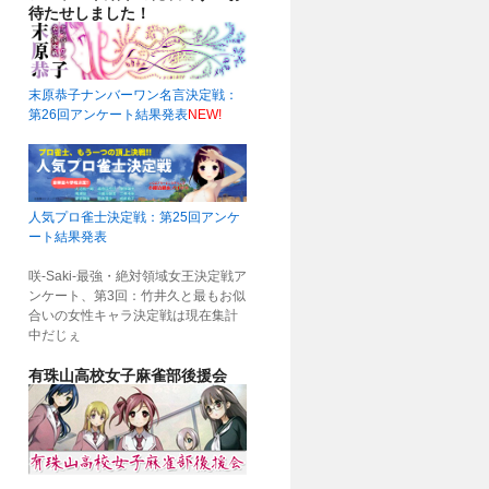
待たせしました！
末原恭子ナンバーワン名言決定戦：
第26回アンケート結果発表
NEW!
人気プロ雀士決定戦：第25回アンケ
ート結果発表
咲-Saki-最強・絶対領域女王決定戦ア
ンケート、第3回：竹井久と最もお似
合いの女性キャラ決定戦は現在集計
中だじぇ
有珠山高校女子麻雀部後援会