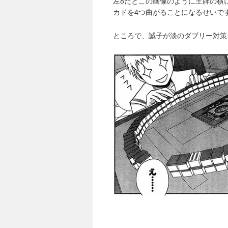
左8だとこの画像のように王牌の横
カドを4つ曲がることになるせいで
ところで、誠子が淡のダブリー対策