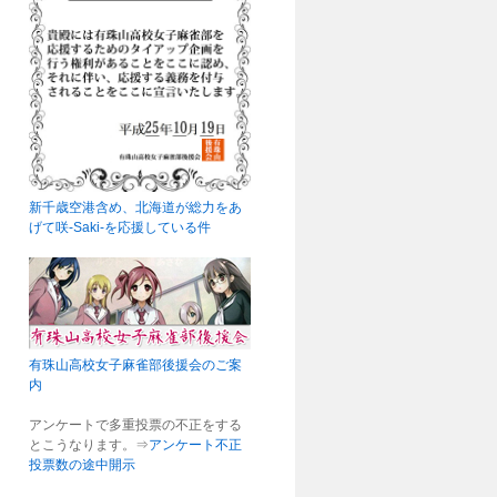
新千歳空港含め、北海道が総力をあ
げて咲-Saki-を応援している件
有珠山高校女子麻雀部後援会のご案
内
アンケートで多重投票の不正をする
とこうなります。⇒
アンケート不正
投票数の途中開示