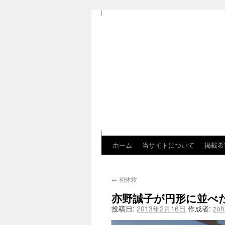
ホーム
当サイトについて
掲載希
←
初体験
亦野誠子が円形に並べ
投稿日:
2013年2月16日
作成者:
zo