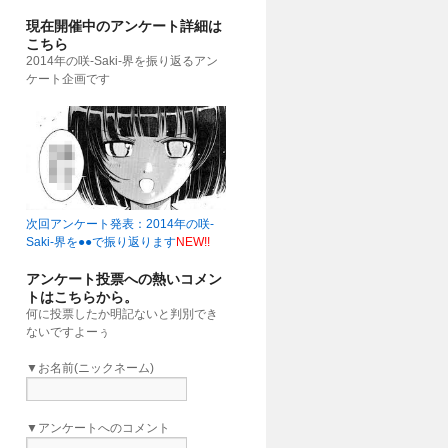
現在開催中のアンケート詳細は
こちら
2014年の咲-Saki-界を振り返るアン
ケート企画です
次回アンケート発表：2014年の咲-
Saki-界を●●で振り返ります
NEW!!
アンケート投票への熱いコメン
トはこちらから。
何に投票したか明記ないと判別でき
ないですよーぅ
▼お名前(ニックネーム)
▼アンケートへのコメント