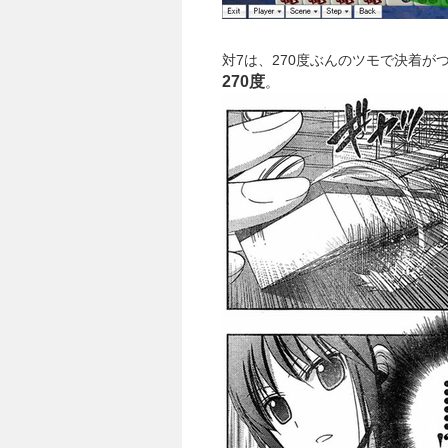
対7は、270度ぶんのツモで決着が
270度
。