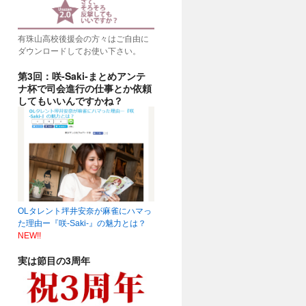
有珠山高校後援会の方々はご自由に
ダウンロードしてお使い下さい。
第3回：咲-Saki-まとめアンテ
ナ杯で司会進行の仕事とか依頼
してもいいんですかね？
OLタレント坪井安奈が麻雀にハマっ
た理由ー『咲-Saki-』の魅力とは？
NEW!!
実は節目の3周年