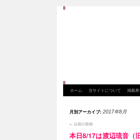
ホーム
当サイトについて
掲載希
月別アーカイブ:
2017年8月
←
以前の投稿
本日8/17は渡辺琉音