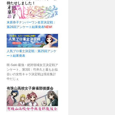
待たせしました！
末原恭子ナンバーワン名言決定戦：
第26回アンケート結果発表
NEW!
人気プロ雀士決定戦：第25回アンケ
ート結果発表
咲-Saki-最強・絶対領域女王決定戦ア
ンケート、第3回：竹井久と最もお似
合いの女性キャラ決定戦は現在集計
中だじぇ
有珠山高校女子麻雀部後援会