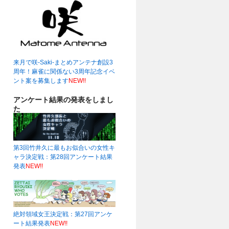
来月で咲-Saki-まとめアンテナ創設3
周年！麻雀に関係ない3周年記念イベ
ント案を募集します
NEW!!
アンケート結果の発表をしまし
た
第3回竹井久に最もお似合いの女性キ
ャラ決定戦：第28回アンケート結果
発表
NEW!!
絶対領域女王決定戦：第27回アンケ
ート結果発表
NEW!!