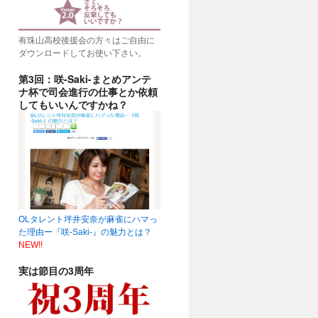
有珠山高校後援会の方々はご自由に
ダウンロードしてお使い下さい。
第3回：咲-Saki-まとめアンテ
ナ杯で司会進行の仕事とか依頼
してもいいんですかね？
OLタレント坪井安奈が麻雀にハマっ
た理由ー『咲-Saki-』の魅力とは？
NEW!!
実は節目の3周年