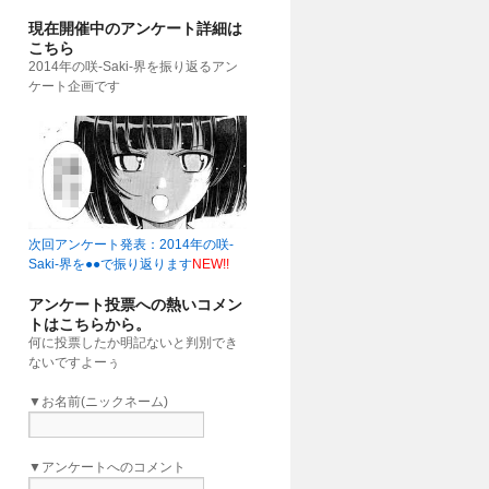
現在開催中のアンケート詳細は
こちら
2014年の咲-Saki-界を振り返るアン
ケート企画です
次回アンケート発表：2014年の咲-
Saki-界を●●で振り返ります
NEW!!
アンケート投票への熱いコメン
トはこちらから。
何に投票したか明記ないと判別でき
ないですよーぅ
▼お名前(ニックネーム)
▼アンケートへのコメント