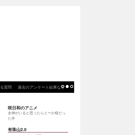
る質問
過去のアンケート結果など
咲日和のアニメ
女神がいると思ったらとーか様だっ
た件
有珠山2.0