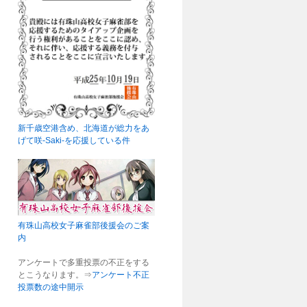
新千歳空港含め、北海道が総力をあ
げて咲-Saki-を応援している件
有珠山高校女子麻雀部後援会のご案
内
アンケートで多重投票の不正をする
とこうなります。⇒
アンケート不正
投票数の途中開示