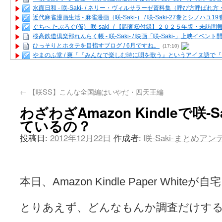
水面日和 - 咲-Saki- / ネリー・ヴィルサラーゼ資料集（呼び方呼ば
近代麻雀漫画生活 - 麻雀漫画（咲-Saki-） / 咲-Saki-27巻とシノハユ
ぐちへ たぶろぐ(仮) - 咲-saki- / 【調査⑥付録】２０２５年版・未訪
桜高鉄道倶楽部れんらく帳 - 咲-Saki- / 映画「咲-Saki-」上映イベン
ひっそりとホタテを目指すブログ / 6月ですね。
(17:10)
やまのふ堂 / 爽「『みんなで楽しむ時に唄を歌う』というアイヌ語で
咲ぱい - 咲-Saki- / 麻雀の卓上を再現するプログラムを公開
(12:58)
俺が読んだSS - 咲-saki- / 末原「小走と同じ大学なんや」爽「へえ！」
とっぽい。 / 咲-Saki- 考察・解説・レビューまとめを更新（Ver.1.1d
←
【咲SS】こんな全国編はいやだ・四天王編
咲クラ女子 - 咲-Saki- / 姫松の上重漫ちゃんと演じている伊達朱里紗
咲スファクション☆タウン - 咲-Saki- / 雀魂咲コラボ！ ガチャ＆キャ
わざわざAmazon Kindleで咲-
咲ミダレ - 咲-saki- / MJ第14回咲CUP 咲なま他
(11:53)
ているの？
はやりの如く☆ - 咲-saki- / 悪いこと【SS】
(06:42)
麻雀雑記あれこれ - 咲 -Saki- / 咲-Saki-キャラが台湾麻雀を打ったら
投稿日:
2012年12月22日
作成者:
咲-Saki-まとめア
またの名を咲ブログ - 咲-Saki- / 男体化すると聞いての落書き
(13:32)
あっちが変 / あっちが変
(08:31)
BBKN BLOG / トップページ（サイトマップ）
(15:00)
あにてつ！ / 千里山に行ってきました（2017年09月）
(06:14)
さくやこのはな - 咲 -saki- / 末の千里のために(咲さんが和ちゃんを招
本日、Amazon Kindle Paper Whit
凡人の私 / ステルス坂こと咲-Saki-5巻表紙の舞台を発見しました
(15:35
嶺上開花自摸 / Last day of Summer session 1
(13:01)
とりあえず、どんなもんか調査だけす
おもちもちもち - 咲-Saki- / ５・８小林先生の日記更新について
かんむりとかげ - 咲-Saki- / 立先生の更新
(11:32)