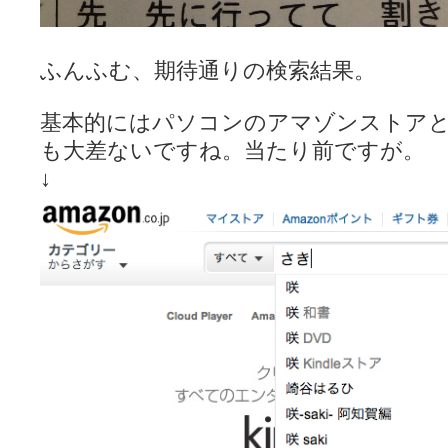
ぽっこぬ / 咲絵ログ2
(15:21)
妄言郷 / 咲-Saki- 第129局「契機」感想
(16:01)
咲-Saki-のてきとう考察 - 咲-Saki- / 記事紹介：書け麻に参加でさ
ふんふむ、期待通りの検索結果。
嶺上かいほー - 咲-saki- / (7/1日分)dreamscapeが更新していました
(14:
アニメを見ながらダラダラと就活をする - 咲-saki- / はるたんイェイ(≧∇≦
白い物置 / 咲-Saki- Best Album ～Anthology～を買いました
(00:24)
基本的にはパソコンのアマゾンストア
らぎこのだらだら日記帳 - 咲 -saki- / 咲アンテナ杯お疲れ様でした(半ギ
考える凡人 / [咲-Saki-]姉帯豊音の能力考察―暦占という仮説―
も大差ないですね。当たり前ですが。
(04:47)
まいるーむ / よく分かる、有珠山高校！（キャラについてひたすら語る
↓
プンスコ！ 野依日和！ - 咲-Saki- / 小蒔「渚のあわあわダブリィレ
Ethanの色々ゆるじゃん不敗神話 - 咲-Saki- / 哲学的に考えてみる園
幸咲良し / コメ返しその他
(08:27)
咲の仮blog / 和ちゃん
(12:02)
もれ日和 / 一ちゃんのフィギュアと聞いたので
(08:30)
読んだらそのままトイレで流して / 【今週の末原ちゃん】咲-Saki- 全
世紀末麻雀ブログ-じゃんキチ！ / 【咲-saki-】穏乃の良さを俺が「あ」か
すばらな人生 / 全国編終了！ ところで、すばら先輩はどれくらい出
ハッちゃんの四喜和 - 咲-Saki- / 咲-Saki-全国編 第13話 最終回かぁ
音楽と、人生と、 咲-saki-と。 - 咲-Saki- / こっそり休止、こっそり
ぐりーん哩 - 咲-Saki- / ネリー「ネリーはお金が要るの」
(15:00)
花鳥風月 - 咲-Saki- / やえたんイェイ～
(06:09)
電波天文学 - 咲-Saki- / BOOTH
(15:19)
Powered by livedoor 相互RSS