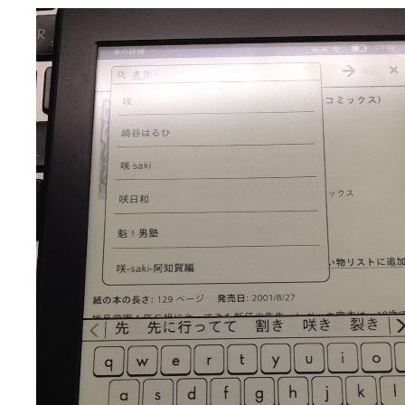
咲-Saki- | にゅいのって / 咲-Saki-臨時アンテナ
(11:50)
咲-Saki-ブログ！～麻雀下手でも咲が好き～ / ブログ名変更のお知らせ
嶺上航路 / ドラフト前日なので中日ドラゴンズのドラフト指名を予想
音を奏でて花が咲く - 咲-Saki- / 浩子「…あっ分かった 恐らくそう
一萬人の麓路() - 咲-Saki- / 咲-Saki- 第193局[竜王] ドラゴンの王と
from A to K / [咲-saki-][麻雀ゲーム]【ゲーム】セガのMJシリーズで2
紺フェス - 咲-Saki- / 【越谷SS】とろけそうな日
(15:31)
ユズポニッキ - 咲-Saki- / ☆ #咲実写 ☆告知☆オンライン上映会☆ 
ああ、あの牌？ - 咲-Saki- / シノハユ菰沢中関連(江津・大田)の登場舞
宮守大好き帳 / 告知
(13:04)
麻雀アニメ＆麻雀ゲームあれこれ / 厄介な相手だよ！ あんたは……！！ 
ばるのまーじゃん日和 - 咲-saki- / クリスマス！！そして…
(10:28)
咲めも！ / ニワチョコ、尊い。
(04:23)
ＳＳＳ（咲ＳＳ）感想ブログ / 【SSS】憩 -Kei- 全国編第２２局『流局
ひまじんひまんじ / 読書の秋、と言います故
(08:00)
煌-Subara- - 咲-saki- / シノハユ感想
(13:19)
SYNTH 2006 - 咲 -Saki- / 阿知賀編をドヤ顔に着目しながらまたま
かえんだん - 咲-Saki- / 朱里「そげなこつ私がやっておきますから
Saki-1 グランプリ ～咲ワン～ / しわが誕生することは老化現象だと
木と木と木 - 咲-saki- / 新道寺の本
(00:00)
ヤンデレ・狂気の百合SSブログ / 【咲-Saki-SS：久咲】そして私
迷子の坊やのみちくさ日記 / 【連載感想】宮永照についてのあれこれ
(
私的素敵ジャンク / [咲-Saki-] 咲-Saki-第168局［端緒］感想
(16:58)
麻雀自由帳 - 咲-Saki- / 咲-Saki-第168局[端緒]感想 照-Teru- 