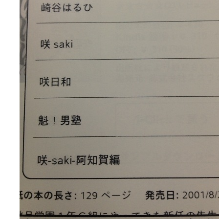
YUKARI / 【宥菫】 ＳＳ更新とお知らせ 【松実宥誕記念ＳＳ】
(13:
アルカ茄子 / 戒能物怪録 キングとはいったい誰なのか？
(15:24)
竹ブログ - 咲-Saki- / 【咲-Saki-】ゲームが待ち遠しい件
(05:44)
SSSSS(-saki-しゃーぷしゅーとしょーとすとーりー) - 咲-saki-
せのたけくらべ - 咲-Saki- / 咲さんのやり方で就活をやってみよう
(03:5
咏-Uta-ブログ編 - 咲-Saki- / 黄色い封筒が届いた(・∀・)
(12:30)
チャウチャウちゃうんちゃうん - 咲-Saki- / 吉野の千本桜を見に行きました(2
気分次第。 - 咲-Saki- / シノハユ 第3巻 感想
(07:42)
あこしず日和！ - 咲-Saki- / 咲-Saki-阿知賀編Blu-rayBOX 購入
(01:00)
ニワカ王者 / 【アニメ記事】咲-Saki- 立先生のコメントを取り上げる
のよーなのよー - 咲-Saki- / 咲十夜 第四夜
(11:00)
Yaranakya » 咲-Saki- / 国際最萌リーグは園城寺怜ちゃんに一票を入
おもちがなくてもだいじょうぶ / 咲と照の確執【プリン】
(16:10)
咲-Saki-の舞台が特定されたら、行くしかないでしょ / ブログを引っ
りりーがーる（仮） / 虎姫 カラオケ編っぽい小ネタ
(10:29)
洋榎-youka- / お知らせ
(11:19)
おっきするー咲ブログ / side-A VS side-B 野球対決
(10:30)
フリテンリーチで流して / 姫松高校についてのいくらかの考察
(09:03)
オレのぞん / 咲さんのお誕生日です （ギリギリ）
(14:58)
飛鳥の巣 - 咲-Saki- / 咲キャラがギタリストだったら...【風越編】
(15:06
遊び半分 / もうすぐ８月も終わり
(16:03)
咲-Saki-ほんだし / 咲-Saki- 第128局 「涼風」 感想
(11:54)
咲-Saki-麻雀録 / 台風に強そうな咲キャラ
(05:45)
君の友達。 / マイ・フェア・レディ
(12:49)