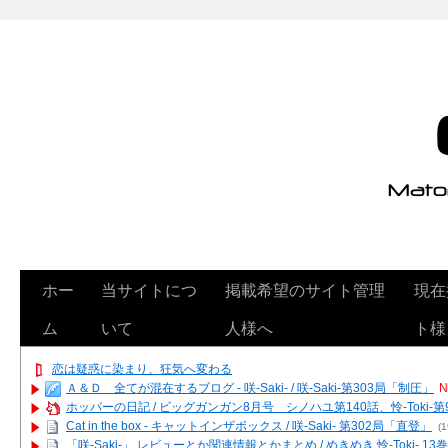
ホー
当サイトにつ
掲載希望のサイト管理
現在
ム
いて
人様へ
ト様
恋は疑惑に染まり、狂気へ変わる
Ａ＆Ｄ 全てが混在するブログ - 咲-Saki- / 咲-Saki-第303局「制圧」
N
ホッパーの日記 / ビッグガンガン8月号 シノハユ第140話、怜-Toki-
Cat in the box - キャットインザボックス / 咲-Saki- 第302局「直登」
(1
「咲-Saki-」 レビューとか関連情報とかまとめ / めきめき 怜-Toki- 1