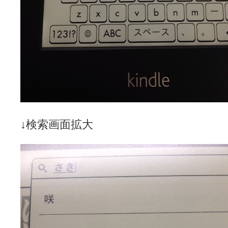
LAT. 39°20' N - 咲-Saki- / 永水航路 3 - 霧島の姫は、深山幽谷
エトピリカ!! - 咲-saki- / 咲-Saki-16巻 シノハユ7巻表紙予想
(11:05)
ニワカSakiファンの部屋 - 咲-Saki- / 咲の実写化について（再）
(15:15)
低姿勢ニワカの麻雀 / マイナーカップリングSS感想
(07:31)
Hinamado blog - 咲-Saki- / リハビリテーション
(04:56)
咲ワン・neo[仮] / 私事。
(01:19)
EL HOLAZO - 咲-Saki- / 吉野から上り方面の帰り道、亀山JCT-四日
何の変哲もない咲の地名紹介 / 小鍛治さんが通っていた小学校 茨城
咲-Saki-.長野編をにょろんと見てみるブログ - 咲-Saki- / 第143局[応変]
まったり咲SS他ブログ - 咲-Saki- / 照と洋榎のANN第9回
(09:00)
咲-Saki-カツゲン備忘録 / 咲-Saki-154局 【奮起】 マジかー！
(13:30)
百合っぽいぶろぐ - 咲-Saki- / シノハユ the down of age 5巻
(06:32)
↓検索画面拡大
あかどる日和 - 咲-saki- / 【今回は考察ではなく】原村和-のどっ
妥当麻雀界ブログ / コミックマーケット８９に参加します
(11:00)
咲-saki-速報 / 一時休止のお知らせ
(08:26)
ふわふわな記憶 / 1
(16:20)
咲っ考 / 何故咲は大将で、照は先鋒なのか？
(15:20)
Danas je lep dan. / [咲-Saki-]もしインターハイのルールが鷲巣麻雀
ぴゅーく☆すてっぷ - 咲-Saki- / ブログ終了のお知らせ
(12:51)
What You Mean ? - 咲-Saki- / 第2回清澄エリア聖地巡礼ツアーレポート
左を向いて » 咲-saki- / 【シノハユ】第26話「一別以来」/咲日和・阿知賀
primary colors / 久誕イエ～～～～～～イ！！！！！！
(10:16)
乱れ雪月花 - 咲-Saki- / ブログ終了のお知らせ：今までありがとうご