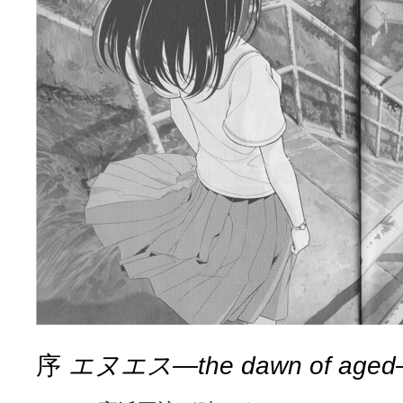
咲-Saki- | にゅいのって / 咲-Saki-臨時アンテナ
(11:50)
咲-Saki-ブログ！～麻雀下手でも咲が好き～ / ブログ名変更のお知らせ
嶺上航路 / ドラフト前日なので中日ドラゴンズのドラフト指名を予想
音を奏でて花が咲く - 咲-Saki- / 浩子「…あっ分かった 恐らくそう
一萬人の麓路() - 咲-Saki- / 咲-Saki- 第193局[竜王] ドラゴンの王と
from A to K / [咲-saki-][麻雀ゲーム]【ゲーム】セガのMJシリーズで2
紺フェス - 咲-Saki- / 【越谷SS】とろけそうな日
(15:31)
ユズポニッキ - 咲-Saki- / ☆ #咲実写 ☆告知☆オンライン上映会☆ 
ああ、あの牌？ - 咲-Saki- / シノハユ菰沢中関連(江津・大田)の登場舞
宮守大好き帳 / 告知
(13:04)
麻雀アニメ＆麻雀ゲームあれこれ / 厄介な相手だよ！ あんたは……！！ 
ばるのまーじゃん日和 - 咲-saki- / クリスマス！！そして…
(10:28)
咲めも！ / ニワチョコ、尊い。
(04:23)
ＳＳＳ（咲ＳＳ）感想ブログ / 【SSS】憩 -Kei- 全国編第２２局『流局
ひまじんひまんじ / 読書の秋、と言います故
(08:00)
煌-Subara- - 咲-saki- / シノハユ感想
(13:19)
SYNTH 2006 - 咲 -Saki- / 阿知賀編をドヤ顔に着目しながらまたま
かえんだん - 咲-Saki- / 朱里「そげなこつ私がやっておきますから
Saki-1 グランプリ ～咲ワン～ / しわが誕生することは老化現象だと
木と木と木 - 咲-saki- / 新道寺の本
(00:00)
ヤンデレ・狂気の百合SSブログ / 【咲-Saki-SS：久咲】そして私
序
エヌエス―the dawn of age
迷子の坊やのみちくさ日記 / 【連載感想】宮永照についてのあれこれ
(
私的素敵ジャンク / [咲-Saki-] 咲-Saki-第168局［端緒］感想
(16:58)
麻雀自由帳 - 咲-Saki- / 咲-Saki-第168局[端緒]感想 照-Teru- 