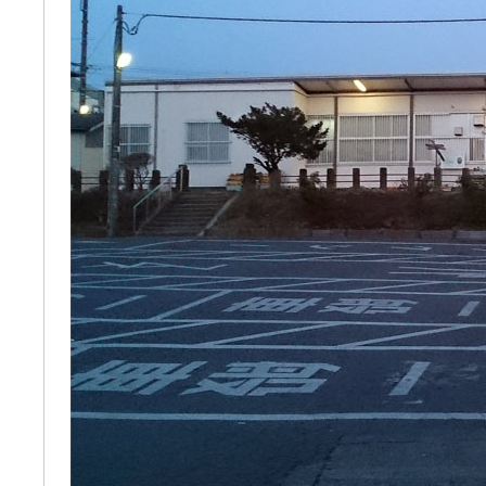
ぽっこぬ / 咲絵ログ2
(15:21)
妄言郷 / 咲-Saki- 第129局「契機」感想
(16:01)
咲-Saki-のてきとう考察 - 咲-Saki- / 記事紹介：書け麻に参加でさ
嶺上かいほー - 咲-saki- / (7/1日分)dreamscapeが更新していました
(14:
アニメを見ながらダラダラと就活をする - 咲-saki- / はるたんイェイ(≧∇≦
白い物置 / 咲-Saki- Best Album ～Anthology～を買いました
(00:24)
らぎこのだらだら日記帳 - 咲 -saki- / 咲アンテナ杯お疲れ様でした(半ギ
考える凡人 / [咲-Saki-]姉帯豊音の能力考察―暦占という仮説―
(04:47)
まいるーむ / よく分かる、有珠山高校！（キャラについてひたすら語る
プンスコ！ 野依日和！ - 咲-Saki- / 小蒔「渚のあわあわダブリィレ
Ethanの色々ゆるじゃん不敗神話 - 咲-Saki- / 哲学的に考えてみる園
幸咲良し / コメ返しその他
(08:27)
咲の仮blog / 和ちゃん
(12:02)
もれ日和 / 一ちゃんのフィギュアと聞いたので
(08:30)
読んだらそのままトイレで流して / 【今週の末原ちゃん】咲-Saki- 全
世紀末麻雀ブログ-じゃんキチ！ / 【咲-saki-】穏乃の良さを俺が「あ」か
すばらな人生 / 全国編終了！ ところで、すばら先輩はどれくらい出
ハッちゃんの四喜和 - 咲-Saki- / 咲-Saki-全国編 第13話 最終回かぁ
音楽と、人生と、 咲-saki-と。 - 咲-Saki- / こっそり休止、こっそり
ぐりーん哩 - 咲-Saki- / ネリー「ネリーはお金が要るの」
(15:00)
花鳥風月 - 咲-Saki- / やえたんイェイ～
(06:09)
電波天文学 - 咲-Saki- / BOOTH
(15:19)
Powered by livedoor 相互RSS