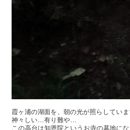
霞ヶ浦の湖面を、朝の光が照らしていま
神々しい…有り難や…
この高台は知恩院というお寺の墓地にな