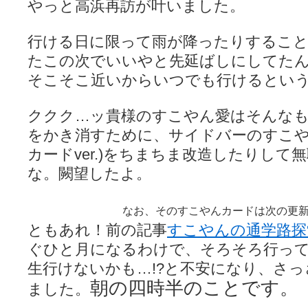
やっと高浜再訪が叶いました。
LAT. 39°20' N - 咲-Saki- / 永水航路 3 - 霧島の姫は、深山幽谷
エトピリカ!! - 咲-saki- / 咲-Saki-16巻 シノハユ7巻表紙予想
(11:05)
ニワカSakiファンの部屋 - 咲-Saki- / 咲の実写化について（再）
(15:15)
行ける日に限って雨が降ったりするこ
低姿勢ニワカの麻雀 / マイナーカップリングSS感想
(07:31)
たこの次でいいやと先延ばしにしてた
Hinamado blog - 咲-Saki- / リハビリテーション
(04:56)
咲ワン・neo[仮] / 私事。
(01:19)
そこそこ近いからいつでも行けるとい
EL HOLAZO - 咲-Saki- / 吉野から上り方面の帰り道、亀山JCT-四日
何の変哲もない咲の地名紹介 / 小鍛治さんが通っていた小学校 茨城
ククク…ッ貴様のすこやん愛はそんな
咲-Saki-.長野編をにょろんと見てみるブログ - 咲-Saki- / 第143局[応変]
まったり咲SS他ブログ - 咲-Saki- / 照と洋榎のANN第9回
(09:00)
をかき消すために、サイドバーのすこや
咲-Saki-カツゲン備忘録 / 咲-Saki-154局 【奮起】 マジかー！
(13:30)
カードver.)をちまちま改造したりして
百合っぽいぶろぐ - 咲-Saki- / シノハユ the down of age 5巻
(06:32)
あかどる日和 - 咲-saki- / 【今回は考察ではなく】原村和-のどっ
な。闕望したよ。
妥当麻雀界ブログ / コミックマーケット８９に参加します
(11:00)
咲-saki-速報 / 一時休止のお知らせ
(08:26)
ふわふわな記憶 / 1
(16:20)
なお、そのすこやんカードは次の更
咲っ考 / 何故咲は大将で、照は先鋒なのか？
(15:20)
ともあれ！前の記事
すこやんの通学路探
Danas je lep dan. / [咲-Saki-]もしインターハイのルールが鷲巣麻雀
ぴゅーく☆すてっぷ - 咲-Saki- / ブログ終了のお知らせ
ぐひと月になるわけで、そろそろ行っ
(12:51)
What You Mean ? - 咲-Saki- / 第2回清澄エリア聖地巡礼ツアーレポート
生行けないかも…!?と不安になり、さ
左を向いて » 咲-saki- / 【シノハユ】第26話「一別以来」/咲日和・阿知賀
朝の四時半のことです。
primary colors / 久誕イエ～～～～～～イ！！！！！！
(10:16)
ました。
乱れ雪月花 - 咲-Saki- / ブログ終了のお知らせ：今までありがとうご