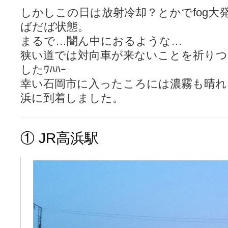
YUKARI / 【宥菫】 ＳＳ更新とお知らせ 【松実宥誕記念ＳＳ】
(13:
しかしこの日は放射冷却？とかでfog大
アルカ茄子 / 戒能物怪録 キングとはいったい誰なのか？
(15:24)
竹ブログ - 咲-Saki- / 【咲-Saki-】ゲームが待ち遠しい件
(05:44)
ばだば状態。
SSSSS(-saki-しゃーぷしゅーとしょーとすとーりー) - 咲-saki-
まるで…闇ん中におるような…
せのたけくらべ - 咲-Saki- / 咲さんのやり方で就活をやってみよう
(03:5
咏-Uta-ブログ編 - 咲-Saki- / 黄色い封筒が届いた(・∀・)
(12:30)
狭い道では対向車が来ないことを祈りつ
チャウチャウちゃうんちゃうん - 咲-Saki- / 吉野の千本桜を見に行きました(2
したﾜﾊﾊｰ
気分次第。 - 咲-Saki- / シノハユ 第3巻 感想
(07:42)
あこしず日和！ - 咲-Saki- / 咲-Saki-阿知賀編Blu-rayBOX 購入
(01:00)
幸い石岡市に入ったころには濃霧も晴れ
ニワカ王者 / 【アニメ記事】咲-Saki- 立先生のコメントを取り上げる
浜に到着しました。
のよーなのよー - 咲-Saki- / 咲十夜 第四夜
(11:00)
Yaranakya » 咲-Saki- / 国際最萌リーグは園城寺怜ちゃんに一票を入
おもちがなくてもだいじょうぶ / 咲と照の確執【プリン】
(16:10)
咲-Saki-の舞台が特定されたら、行くしかないでしょ / ブログを引っ
①
JR高浜駅
りりーがーる（仮） / 虎姫 カラオケ編っぽい小ネタ
(10:29)
洋榎-youka- / お知らせ
(11:19)
おっきするー咲ブログ / side-A VS side-B 野球対決
(10:30)
フリテンリーチで流して / 姫松高校についてのいくらかの考察
(09:03)
オレのぞん / 咲さんのお誕生日です （ギリギリ）
(14:58)
飛鳥の巣 - 咲-Saki- / 咲キャラがギタリストだったら...【風越編】
(15:06
遊び半分 / もうすぐ８月も終わり
(16:03)
咲-Saki-ほんだし / 咲-Saki- 第128局 「涼風」 感想
(11:54)
咲-Saki-麻雀録 / 台風に強そうな咲キャラ
(05:45)
君の友達。 / マイ・フェア・レディ
(12:49)