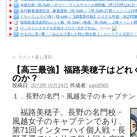
水面日和 - 咲-Saki- / ネリー・ヴィルサラーゼ資料集（呼び方呼ば
近代麻雀漫画生活 - 麻雀漫画（咲-Saki-） / 咲-Saki-27巻とシノハユ
ぐちへ たぶろぐ(仮) - 咲-saki- / 【調査⑥付録】２０２５年版・未訪
桜高鉄道倶楽部れんらく帳 - 咲-Saki- / 映画「咲-Saki-」上映イベン
ひっそりとホタテを目指すブログ / 6月ですね。
(17:10)
やまのふ堂 / 爽「『みんなで楽しむ時に唄を歌う』というアイヌ語で
咲ぱい - 咲-Saki- / 麻雀の卓上を再現するプログラムを公開
(12:58)
俺が読んだSS - 咲-saki- / 末原「小走と同じ大学なんや」爽「へえ！」
とっぽい。 / 咲-Saki- 考察・解説・レビューまとめを更新（Ver.1.1d
←
コメント返し遅刻
咲クラ女子 - 咲-Saki- / 姫松の上重漫ちゃんと演じている伊達朱里紗
咲スファクション☆タウン - 咲-Saki- / 雀魂咲コラボ！ ガチャ＆キャ
【高三最強】福路美穂子はどれ
咲ミダレ - 咲-saki- / MJ第14回咲CUP 咲なま他
(11:53)
のか？
はやりの如く☆ - 咲-saki- / 悪いこと【SS】
(06:42)
麻雀雑記あれこれ - 咲 -Saki- / 咲-Saki-キャラが台湾麻雀を打ったら
投稿日:
2013年10月24日
作成者:
saki6565
またの名を咲ブログ - 咲-Saki- / 男体化すると聞いての落書き
(13:32)
あっちが変 / あっちが変
(08:31)
１．長野の名門・風越女子のキャプテン
BBKN BLOG / トップページ（サイトマップ）
(15:00)
あにてつ！ / 千里山に行ってきました（2017年09月）
(06:14)
さくやこのはな - 咲 -saki- / 末の千里のために(咲さんが和ちゃんを招
福路美穂子。長野の名門校・
凡人の私 / ステルス坂こと咲-Saki-5巻表紙の舞台を発見しました
(15:35
風越女子のキャプテンであり、
嶺上開花自摸 / Last day of Summer session 1
(13:01)
おもちもちもち - 咲-Saki- / ５・８小林先生の日記更新について
第71回インターハイ個人戦・長
かんむりとかげ - 咲-Saki- / 立先生の更新
(11:32)