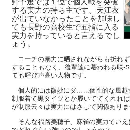
野予選では１位で個人戦を突破
咲-Saki- | にゅいのって / 咲-Saki-臨時アンテナ
(11:50)
咲-Saki-ブログ！～麻雀下手でも咲が好き～ / ブログ名変更のお知らせ
する実力の持ち主です。天江衣
嶺上航路 / ドラフト前日なので中日ドラゴンズのドラフト指名を予想
が出ていなかったことを加味し
音を奏でて花が咲く - 咲-Saki- / 浩子「…あっ分かった 恐らくそう
一萬人の麓路() - 咲-Saki- / 咲-Saki- 第193局[竜王] ドラゴンの王と
ても長野の高校生で五指に入る
from A to K / [咲-saki-][麻雀ゲーム]【ゲーム】セガのMJシリーズで2
実力を持っていると言えるでし
紺フェス - 咲-Saki- / 【越谷SS】とろけそうな日
(15:31)
ユズポニッキ - 咲-Saki- / ☆ #咲実写 ☆告知☆オンライン上映会☆ 
ょう。
ああ、あの牌？ - 咲-Saki- / シノハユ菰沢中関連(江津・大田)の登場舞
宮守大好き帳 / 告知
(13:04)
麻雀アニメ＆麻雀ゲームあれこれ / 厄介な相手だよ！ あんたは……！！ 
コーチの暴力に晒されながらも折れず
ばるのまーじゃん日和 - 咲-saki- / クリスマス！！そして…
(10:28)
することもなく、後輩達に慕われる咲-Sa
咲めも！ / ニワチョコ、尊い。
(04:23)
ＳＳＳ（咲ＳＳ）感想ブログ / 【SSS】憩 -Kei- 全国編第２２局『流局
ても呼び声高い人物です。
ひまじんひまんじ / 読書の秋、と言います故
(08:00)
煌-Subara- - 咲-saki- / シノハユ感想
(13:19)
個人的には微妙にダ……個性的な風越
SYNTH 2006 - 咲 -Saki- / 阿知賀編をドヤ顔に着目しながらまたま
かえんだん - 咲-Saki- / 朱里「そげなこつ私がやっておきますから
制服着て黒タイツとか履いててくれれ
Saki-1 グランプリ ～咲ワン～ / しわが誕生することは老化現象だと
が制服云々は実力にはさして関係ありま
木と木と木 - 咲-saki- / 新道寺の本
(00:00)
ヤンデレ・狂気の百合SSブログ / 【咲-Saki-SS：久咲】そして私
迷子の坊やのみちくさ日記 / 【連載感想】宮永照についてのあれこれ
(
そんな福路美穂子、麻雀の実力でいえ
私的素敵ジャンク / [咲-Saki-] 咲-Saki-第168局［端緒］感想
(16:58)
でどれぐらい強いのでしょうか？
麻雀自由帳 - 咲-Saki- / 咲-Saki-第168局[端緒]感想 照-Teru- 