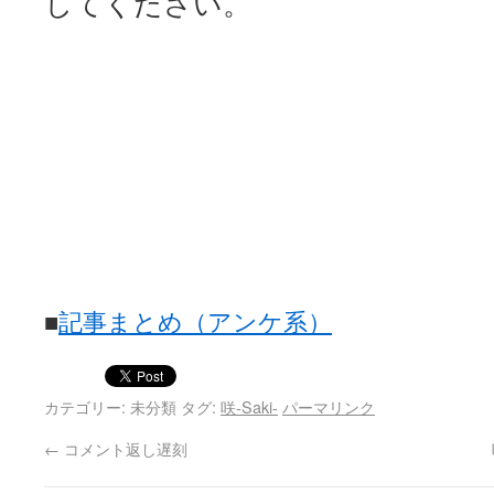
してください。
YUKARI / 【宥菫】 ＳＳ更新とお知らせ 【松実宥誕記念ＳＳ】
(13:
アルカ茄子 / 戒能物怪録 キングとはいったい誰なのか？
(15:24)
竹ブログ - 咲-Saki- / 【咲-Saki-】ゲームが待ち遠しい件
(05:44)
SSSSS(-saki-しゃーぷしゅーとしょーとすとーりー) - 咲-saki-
せのたけくらべ - 咲-Saki- / 咲さんのやり方で就活をやってみよう
(03:5
咏-Uta-ブログ編 - 咲-Saki- / 黄色い封筒が届いた(・∀・)
(12:30)
チャウチャウちゃうんちゃうん - 咲-Saki- / 吉野の千本桜を見に行きました(2
気分次第。 - 咲-Saki- / シノハユ 第3巻 感想
(07:42)
あこしず日和！ - 咲-Saki- / 咲-Saki-阿知賀編Blu-rayBOX 購入
(01:00)
ニワカ王者 / 【アニメ記事】咲-Saki- 立先生のコメントを取り上げる
のよーなのよー - 咲-Saki- / 咲十夜 第四夜
(11:00)
Yaranakya » 咲-Saki- / 国際最萌リーグは園城寺怜ちゃんに一票を入
おもちがなくてもだいじょうぶ / 咲と照の確執【プリン】
(16:10)
咲-Saki-の舞台が特定されたら、行くしかないでしょ / ブログを引っ
りりーがーる（仮） / 虎姫 カラオケ編っぽい小ネタ
(10:29)
■
記事まとめ（アンケ系）
洋榎-youka- / お知らせ
(11:19)
おっきするー咲ブログ / side-A VS side-B 野球対決
(10:30)
フリテンリーチで流して / 姫松高校についてのいくらかの考察
(09:03)
オレのぞん / 咲さんのお誕生日です （ギリギリ）
(14:58)
飛鳥の巣 - 咲-Saki- / 咲キャラがギタリストだったら...【風越編】
カテゴリー: 未分類 タグ:
咲-Saki-
パーマリンク
(15:06
遊び半分 / もうすぐ８月も終わり
(16:03)
咲-Saki-ほんだし / 咲-Saki- 第128局 「涼風」 感想
←
コメント返し遅刻
(11:54)
咲-Saki-麻雀録 / 台風に強そうな咲キャラ
(05:45)
君の友達。 / マイ・フェア・レディ
(12:49)