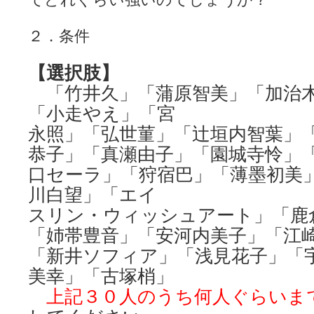
LAT. 39°20' N - 咲-Saki- / 永水航路 3 - 霧島の姫は、深山幽谷
エトピリカ!! - 咲-saki- / 咲-Saki-16巻 シノハユ7巻表紙予想
(11:05)
２．条件
ニワカSakiファンの部屋 - 咲-Saki- / 咲の実写化について（再）
(15:15)
低姿勢ニワカの麻雀 / マイナーカップリングSS感想
(07:31)
Hinamado blog - 咲-Saki- / リハビリテーション
(04:56)
【選択肢】
咲ワン・neo[仮] / 私事。
(01:19)
「竹井久」「蒲原智美」「加治
EL HOLAZO - 咲-Saki- / 吉野から上り方面の帰り道、亀山JCT-四日
何の変哲もない咲の地名紹介 / 小鍛治さんが通っていた小学校 茨城
「小走やえ」「宮
咲-Saki-.長野編をにょろんと見てみるブログ - 咲-Saki- / 第143局[応変]
永照」「弘世菫」「辻垣内智葉」
まったり咲SS他ブログ - 咲-Saki- / 照と洋榎のANN第9回
(09:00)
咲-Saki-カツゲン備忘録 / 咲-Saki-154局 【奮起】 マジかー！
(13:30)
恭子」「真瀬由子」「園城寺怜」
百合っぽいぶろぐ - 咲-Saki- / シノハユ the down of age 5巻
(06:32)
あかどる日和 - 咲-saki- / 【今回は考察ではなく】原村和-のどっ
口セーラ」「狩宿巴」「薄墨初美
妥当麻雀界ブログ / コミックマーケット８９に参加します
(11:00)
川白望」「エイ
咲-saki-速報 / 一時休止のお知らせ
(08:26)
ふわふわな記憶 / 1
スリン・ウィッシュアート」「鹿
(16:20)
咲っ考 / 何故咲は大将で、照は先鋒なのか？
(15:20)
「姉帯豊音」「安河内美子」「江
Danas je lep dan. / [咲-Saki-]もしインターハイのルールが鷲巣麻雀
ぴゅーく☆すてっぷ - 咲-Saki- / ブログ終了のお知らせ
(12:51)
「新井ソフィア」「浅見花子」「
What You Mean ? - 咲-Saki- / 第2回清澄エリア聖地巡礼ツアーレポート
美幸」「古塚梢」
左を向いて » 咲-saki- / 【シノハユ】第26話「一別以来」/咲日和・阿知賀
primary colors / 久誕イエ～～～～～～イ！！！！！！
(10:16)
上記３０人のうち何人ぐらいま
乱れ雪月花 - 咲-Saki- / ブログ終了のお知らせ：今までありがとうご