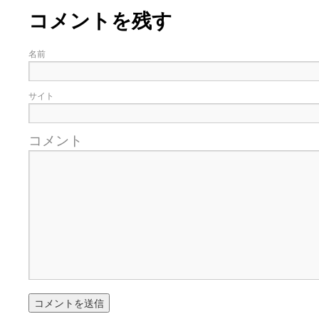
ぽっこぬ / 咲絵ログ2
(15:21)
コメントを残す
妄言郷 / 咲-Saki- 第129局「契機」感想
(16:01)
咲-Saki-のてきとう考察 - 咲-Saki- / 記事紹介：書け麻に参加でさ
嶺上かいほー - 咲-saki- / (7/1日分)dreamscapeが更新していました
(14:
名前
アニメを見ながらダラダラと就活をする - 咲-saki- / はるたんイェイ(≧∇≦
白い物置 / 咲-Saki- Best Album ～Anthology～を買いました
(00:24)
らぎこのだらだら日記帳 - 咲 -saki- / 咲アンテナ杯お疲れ様でした(半ギ
サイト
考える凡人 / [咲-Saki-]姉帯豊音の能力考察―暦占という仮説―
(04:47)
まいるーむ / よく分かる、有珠山高校！（キャラについてひたすら語る
プンスコ！ 野依日和！ - 咲-Saki- / 小蒔「渚のあわあわダブリィレ
コメント
Ethanの色々ゆるじゃん不敗神話 - 咲-Saki- / 哲学的に考えてみる園
幸咲良し / コメ返しその他
(08:27)
咲の仮blog / 和ちゃん
(12:02)
もれ日和 / 一ちゃんのフィギュアと聞いたので
(08:30)
読んだらそのままトイレで流して / 【今週の末原ちゃん】咲-Saki- 全
世紀末麻雀ブログ-じゃんキチ！ / 【咲-saki-】穏乃の良さを俺が「あ」か
すばらな人生 / 全国編終了！ ところで、すばら先輩はどれくらい出
ハッちゃんの四喜和 - 咲-Saki- / 咲-Saki-全国編 第13話 最終回かぁ
音楽と、人生と、 咲-saki-と。 - 咲-Saki- / こっそり休止、こっそり
ぐりーん哩 - 咲-Saki- / ネリー「ネリーはお金が要るの」
(15:00)
花鳥風月 - 咲-Saki- / やえたんイェイ～
(06:09)
電波天文学 - 咲-Saki- / BOOTH
(15:19)
Powered by livedoor 相互RSS