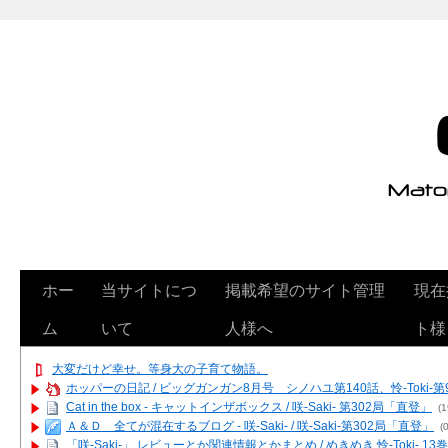
ホー
当サイトにつ
掲載希望のサイト管理
現在
ム
いて
人様へ
ト様
大変だけど幸せ。等身大の子育て物語。
ホッパーの日記 / ビッグガンガン8月号 シノハユ第140話、怜-Toki-
Cat in the box - キャットインザボックス / 咲-Saki- 第302局「直登」
(1
Ａ＆Ｄ 全てが混在するブログ - 咲-Saki- / 咲-Saki-第302局「直登」
(0
「咲-Saki-」 レビューとか関連情報とかまとめ / めきめき 怜-Toki- 1