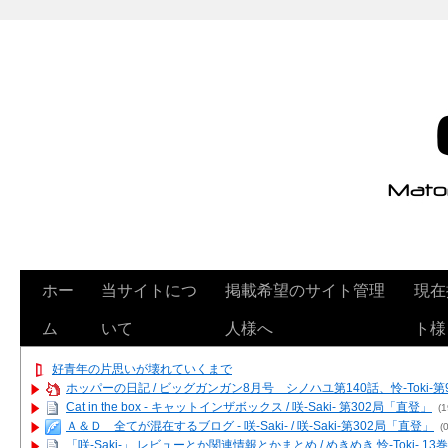
ホー
当サイトにつ
掲載希望のサイト管理
現在
ム
いて
人様へ
ト様
好青年の片思いが壊れていくまで
ホッパーの日記 / ビッグガンガン8月号 シノハユ第140話、怜-Toki-
Cat in the box - キャットインザボックス / 咲-Saki- 第302局「直登」
(1
Ａ＆Ｄ 全てが混在するブログ - 咲-Saki- / 咲-Saki-第302局「直登」
(0
「咲-Saki-」 レビューとか関連情報とかまとめ / めきめき 怜-Toki- 1