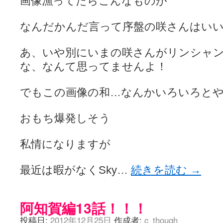
画像漁ってたらこんなものが
なんだかんだ言って序盤の咲さんはい
あ、いや別にいまの咲さんがリンシャ
な、なんて思ってませんよ！
でもこの画像の和…なんかいろいろと
おもち爆発しそう
私情になりますが
最近は暇がなくSky…
続きを読む
→
阿知賀編13話！！！
投稿日:
2012年12月25日
作成者:
c_though_