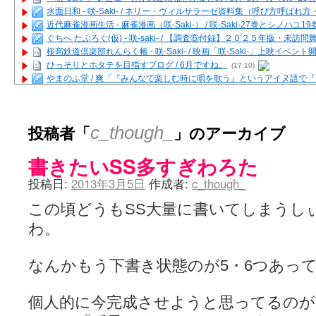
水面日和 - 咲-Saki- / ネリー・ヴィルサラーゼ資料集（呼び方呼ば
近代麻雀漫画生活 - 麻雀漫画（咲-Saki-） / 咲-Saki-27巻とシノハユ
ぐちへ たぶろぐ(仮) - 咲-saki- / 【調査⑥付録】２０２５年版・未訪
桜高鉄道倶楽部れんらく帳 - 咲-Saki- / 映画「咲-Saki-」上映イベン
ひっそりとホタテを目指すブログ / 6月ですね。
(17:10)
やまのふ堂 / 爽「『みんなで楽しむ時に唄を歌う』というアイヌ語で
咲ぱい - 咲-Saki- / 麻雀の卓上を再現するプログラムを公開
(12:58)
俺が読んだSS - 咲-saki- / 末原「小走と同じ大学なんや」爽「へえ！」
とっぽい。 / 咲-Saki- 考察・解説・レビューまとめを更新（Ver.1.1d
投稿者「
」のアーカイブ
c_though_
咲クラ女子 - 咲-Saki- / 姫松の上重漫ちゃんと演じている伊達朱里紗
咲スファクション☆タウン - 咲-Saki- / 雀魂咲コラボ！ ガチャ＆キャ
書きたいSS多すぎわろた
咲ミダレ - 咲-saki- / MJ第14回咲CUP 咲なま他
(11:53)
はやりの如く☆ - 咲-saki- / 悪いこと【SS】
(06:42)
投稿日:
2013年3月5日
作成者:
c_though_
麻雀雑記あれこれ - 咲 -Saki- / 咲-Saki-キャラが台湾麻雀を打ったら
またの名を咲ブログ - 咲-Saki- / 男体化すると聞いての落書き
(13:32)
この頃どうもSS大量に書いてしまうし
あっちが変 / あっちが変
(08:31)
わ。
BBKN BLOG / トップページ（サイトマップ）
(15:00)
あにてつ！ / 千里山に行ってきました（2017年09月）
(06:14)
さくやこのはな - 咲 -saki- / 末の千里のために(咲さんが和ちゃんを招
なんかもう下書き状態のが5・6つあっ
凡人の私 / ステルス坂こと咲-Saki-5巻表紙の舞台を発見しました
(15:35
嶺上開花自摸 / Last day of Summer session 1
(13:01)
おもちもちもち - 咲-Saki- / ５・８小林先生の日記更新について
個人的に今完成させようと思ってるのが
かんむりとかげ - 咲-Saki- / 立先生の更新
(11:32)