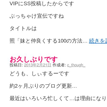
YUKARI / 【宥菫】 ＳＳ更新とお知らせ 【松実宥誕記念ＳＳ】
(13:
VIPにSS投稿したからです
アルカ茄子 / 戒能物怪録 キングとはいったい誰なのか？
(15:24)
竹ブログ - 咲-Saki- / 【咲-Saki-】ゲームが待ち遠しい件
(05:44)
SSSSS(-saki-しゃーぷしゅーとしょーとすとーりー) - 咲-saki-
ぶっちゃけ宣伝ですね
せのたけくらべ - 咲-Saki- / 咲さんのやり方で就活をやってみよう
(03:5
咏-Uta-ブログ編 - 咲-Saki- / 黄色い封筒が届いた(・∀・)
(12:30)
タイトルは
チャウチャウちゃうんちゃうん - 咲-Saki- / 吉野の千本桜を見に行きました(2
気分次第。 - 咲-Saki- / シノハユ 第3巻 感想
(07:42)
あこしず日和！ - 咲-Saki- / 咲-Saki-阿知賀編Blu-rayBOX 購入
(01:00)
照「妹と仲良くする100の方法…
続きを
ニワカ王者 / 【アニメ記事】咲-Saki- 立先生のコメントを取り上げる
のよーなのよー - 咲-Saki- / 咲十夜 第四夜
(11:00)
Yaranakya » 咲-Saki- / 国際最萌リーグは園城寺怜ちゃんに一票を入
おもちがなくてもだいじょうぶ / 咲と照の確執【プリン】
(16:10)
お久しぶりです
咲-Saki-の舞台が特定されたら、行くしかないでしょ / ブログを引っ
投稿日:
2013年2月21日
作成者:
c_though_
りりーがーる（仮） / 虎姫 カラオケ編っぽい小ネタ
(10:29)
洋榎-youka- / お知らせ
(11:19)
どうも、しぃするーです
おっきするー咲ブログ / side-A VS side-B 野球対決
(10:30)
フリテンリーチで流して / 姫松高校についてのいくらかの考察
(09:03)
オレのぞん / 咲さんのお誕生日です （ギリギリ）
(14:58)
約2ヶ月ぶりのブログ更新…
飛鳥の巣 - 咲-Saki- / 咲キャラがギタリストだったら...【風越編】
(15:06
遊び半分 / もうすぐ８月も終わり
(16:03)
咲-Saki-ほんだし / 咲-Saki- 第128局 「涼風」 感想
(11:54)
最近はいろいろ忙しくて…は理由にな
咲-Saki-麻雀録 / 台風に強そうな咲キャラ
(05:45)
君の友達。 / マイ・フェア・レディ
(12:49)