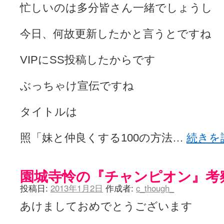
忙しいのは多分皆さん一緒でしょうし
ぽっこぬ / 咲絵ログ2
(15:21)
妄言郷 / 咲-Saki- 第129局「契機」感想
(16:01)
咲-Saki-のてきとう考察 - 咲-Saki- / 記事紹介：書け麻に参加でさ
今日、何故更新したかと言うとですね
嶺上かいほー - 咲-saki- / (7/1日分)dreamscapeが更新していました
(14:
アニメを見ながらダラダラと就活をする - 咲-saki- / はるたんイェイ(≧∇≦
白い物置 / 咲-Saki- Best Album ～Anthology～を買いました
(00:24)
VIPにSS投稿したからです
らぎこのだらだら日記帳 - 咲 -saki- / 咲アンテナ杯お疲れ様でした(半ギ
考える凡人 / [咲-Saki-]姉帯豊音の能力考察―暦占という仮説―
(04:47)
まいるーむ / よく分かる、有珠山高校！（キャラについてひたすら語る
ぶっちゃけ宣伝ですね
プンスコ！ 野依日和！ - 咲-Saki- / 小蒔「渚のあわあわダブリィレ
Ethanの色々ゆるじゃん不敗神話 - 咲-Saki- / 哲学的に考えてみる園
タイトルは
幸咲良し / コメ返しその他
(08:27)
咲の仮blog / 和ちゃん
(12:02)
もれ日和 / 一ちゃんのフィギュアと聞いたので
(08:30)
照「妹と仲良くする100の方法…
続きを
読んだらそのままトイレで流して / 【今週の末原ちゃん】咲-Saki- 全
世紀末麻雀ブログ-じゃんキチ！ / 【咲-saki-】穏乃の良さを俺が「あ」か
すばらな人生 / 全国編終了！ ところで、すばら先輩はどれくらい出
ハッちゃんの四喜和 - 咲-Saki- / 咲-Saki-全国編 第13話 最終回かぁ
園城寺怜の『チャンピオン』考
音楽と、人生と、 咲-saki-と。 - 咲-Saki- / こっそり休止、こっそり
投稿日:
2013年1月2日
作成者:
c_though_
ぐりーん哩 - 咲-Saki- / ネリー「ネリーはお金が要るの」
(15:00)
花鳥風月 - 咲-Saki- / やえたんイェイ～
(06:09)
あけましておめでとうございます
電波天文学 - 咲-Saki- / BOOTH
(15:19)
Powered by livedoor 相互RSS