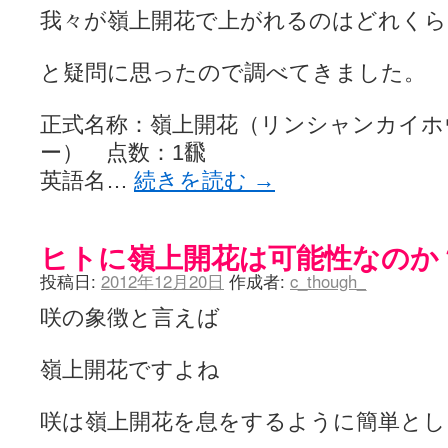
我々が嶺上開花で上がれるのはどれくら
と疑問に思ったので調べてきました。
正式名称：嶺上開花（リンシャンカイホ
ー） 点数：1飜
英語名…
続きを読む
→
ヒトに嶺上開花は可能性なのか
投稿日:
2012年12月20日
作成者:
c_though_
咲の象徴と言えば
嶺上開花ですよね
咲は嶺上開花を息をするように簡単とし