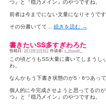
つ』と『穏乃メイン』のやつですね。
咲-Saki- | にゅいのって / 咲-Saki-臨時アンテナ
(11:50)
咲-Saki-ブログ！～麻雀下手でも咲が好き～ / ブログ名変更のお知らせ
嶺上航路 / ドラフト前日なので中日ドラゴンズのドラフト指名を予想
前者は今までにない文量になりそうで
音を奏でて花が咲く - 咲-Saki- / 浩子「…あっ分かった 恐らくそう
一萬人の麓路() - 咲-Saki- / 咲-Saki- 第193局[竜王] ドラゴンの王と
from A to K / [咲-saki-][麻雀ゲーム]【ゲーム】セガのMJシリーズで2
その分書いてて…
続きを読む
→
紺フェス - 咲-Saki- / 【越谷SS】とろけそうな日
(15:31)
ユズポニッキ - 咲-Saki- / ☆ #咲実写 ☆告知☆オンライン上映会☆ 
ああ、あの牌？ - 咲-Saki- / シノハユ菰沢中関連(江津・大田)の登場舞
書きたいSS多すぎわろた
宮守大好き帳 / 告知
(13:04)
麻雀アニメ＆麻雀ゲームあれこれ / 厄介な相手だよ！ あんたは……！！ 
投稿日:
2013年3月5日
作成者:
c_though_
ばるのまーじゃん日和 - 咲-saki- / クリスマス！！そして…
(10:28)
咲めも！ / ニワチョコ、尊い。
(04:23)
この頃どうもSS大量に書いてしまうし
ＳＳＳ（咲ＳＳ）感想ブログ / 【SSS】憩 -Kei- 全国編第２２局『流局
ひまじんひまんじ / 読書の秋、と言います故
わ。
(08:00)
煌-Subara- - 咲-saki- / シノハユ感想
(13:19)
SYNTH 2006 - 咲 -Saki- / 阿知賀編をドヤ顔に着目しながらまたま
なんかもう下書き状態のが5・6つあっ
かえんだん - 咲-Saki- / 朱里「そげなこつ私がやっておきますから
Saki-1 グランプリ ～咲ワン～ / しわが誕生することは老化現象だと
木と木と木 - 咲-saki- / 新道寺の本
(00:00)
個人的に今完成させようと思ってるのが
ヤンデレ・狂気の百合SSブログ / 【咲-Saki-SS：久咲】そして私
つ』と『穏乃メイン』のやつですね。
迷子の坊やのみちくさ日記 / 【連載感想】宮永照についてのあれこれ
(
私的素敵ジャンク / [咲-Saki-] 咲-Saki-第168局［端緒］感想
(16:58)
麻雀自由帳 - 咲-Saki- / 咲-Saki-第168局[端緒]感想 照-Teru- 