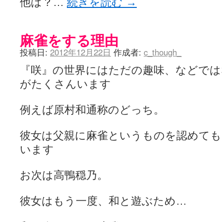
他は？…
続きを読む
→
麻雀をする理由
投稿日:
2012年12月22日
作成者:
c_though_
『咲』の世界にはただの趣味、などでは
がたくさんいます
例えば原村和通称のどっち。
彼女は父親に麻雀というものを認めて
います
お次は高鴨穏乃。
彼女はもう一度、和と遊ぶため…