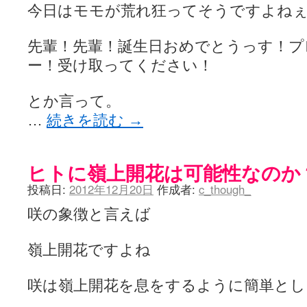
今日はモモが荒れ狂ってそうですよね
先輩！先輩！誕生日おめでとうっす！プ
ー！受け取ってください！
とか言って。
…
続きを読む
→
ヒトに嶺上開花は可能性なのか
投稿日:
2012年12月20日
作成者:
c_though_
咲の象徴と言えば
嶺上開花ですよね
咲は嶺上開花を息をするように簡単とし