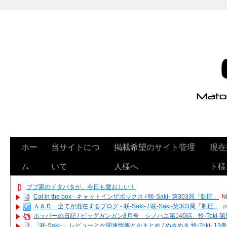
ホー
当サイトにつ
掲載希望のサイト管理
現在
ム
いて
人様へ
ト様
ブブ家のドタバタが、今日も愛おしい！
Cat in the box - キャットインザボックス / 咲-Saki- 第303局「制圧」
N
Ａ＆Ｄ 全てが混在するブログ - 咲-Saki- / 咲-Saki-第303局「制圧」
(0
ホッパーの日記 / ビッグガンガン8月号 シノハユ第140話、怜-Toki-
「咲-Saki-」 レビューとか関連情報とかまとめ / めきめき 怜-Toki- 1