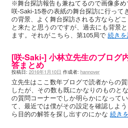
※舞台探訪報告も兼ねてるので画像多め
咲-Saki-15巻の表紙の舞台探訪に行
の背景、よく舞台探訪される方ならど
と来たと思うのですが、過去にも背景と
ます。それがこちら、第105局で
続き
[咲-Saki-] 小林立先生のブ
答まとめ
投稿日:
2016年1月10日
作成者:
hannover
立先生はここ数年ブログで読者からの質
したが、その数も既にかなりのものと
の質問コーナーでしか明らかになって
て、最近では僕がその設定を確認しよ
ら目的の解答を探し出すのにかな
続き