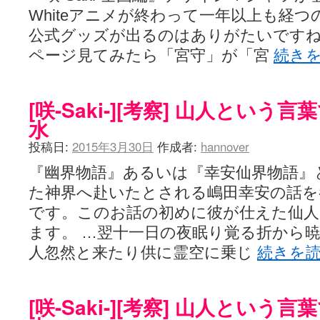
Whiteアニメが終わって一年以上も経
公式グッズが出るのはありがたいです
ページ見てみたら「宮守」が「宮
続き
[咲-Saki-][考察] 山人とい
水
投稿日:
2015年3月30日
作成者:
hannover
『幽界物語』あるいは『幸安仙界物語』
た神界へ赴いたとされる嶋田幸安の話を
です。このお話の初めに彼が仕えた仙
ます。 …翌十一日の夜眠り覚る折から
人忽然と来たり供に霊空に乗じ
続きを
[咲-Saki-][考察] 山人とい