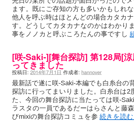
先日の某所での話題が面白かったので
ます。既にご存知の方も多いかもしれ
他人を呼ぶ時はほとんどの場合カタカナ
す。どうしてカタカナなのかはわかり
事をノノカと呼ぶころたんの事ですし
[咲-Saki-][舞台探訪] 第128
ってきました
投稿日:
2014年7月1日
作成者:
hannover
最新話で遂に咲-Saki-本編でも白糸台
探訪に行ってまいりました。白糸台は2
た、今回の舞台探訪に当たっては咲-Sak
ラスタの一員であるだーはらさんと藤
びmixiの舞台探訪コミュを参
続きを読