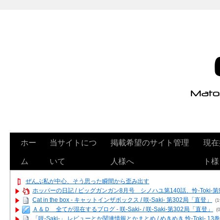
ホー
当サイトにつ
掲載希望のサイト管理
現在
ム
いて
人様へ
ト様
ぜんぶ私が中心、そう思った瞬間から歪み出す
ホッパーの日記 / ビッグガンガン8月号 シノハユ第140話、怜-Toki-
Cat in the box - キャットインザボックス / 咲-Saki- 第302局「直登」
(1
Ａ＆Ｄ 全てが混在するブログ - 咲-Saki- / 咲-Saki-第302局「直登」
(0
「咲-Saki-」 レビューとか関連情報とかまとめ / めきめき 怜-Toki- 1