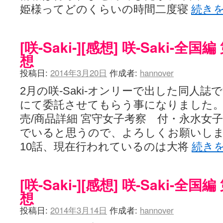
姫様ってどのくらいの時間二度寝
続き
[咲-Saki-][感想] 咲-Saki-全
想
投稿日:
2014年3月20日
作成者:
hannover
2月の咲-Saki-オンリーで出した同人誌です
にて委託させてもらう事になりました。CO
売/商品詳細 宮守女子考察 付・永水女
でいると思うので、よろしくお願いしま
10話、現在行われているのは大将
続き
[咲-Saki-][感想] 咲-Saki-
想
投稿日:
2014年3月14日
作成者:
hannover