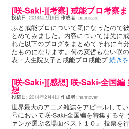
[咲-Saki-][考察] 戒能プロ考察
投稿日:
2014年2月9日
作成者:
hannover
ふと戒能プロについて気になったので
とめてみました。内容については先に
れた以下のブログをまとめてそれに自
たものになります。何の変哲もない咲の地
表・大生院女子と戒能プロ戒能プ
続き
[咲-Saki-][感想] 咲-Saki-
想
投稿日:
2014年2月4日
作成者:
hannover
世界最大のアニメ雑誌をアピールして
号において咲-Saki-全国編を特集する
ァンが選ぶ名場面ベスト１０』 投票を