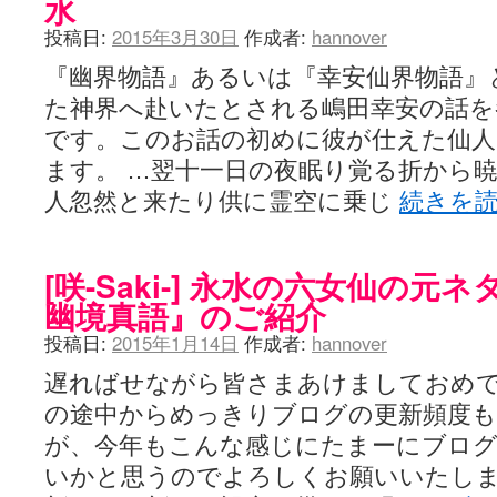
水
投稿日:
2015年3月30日
作成者:
hannover
『幽界物語』あるいは『幸安仙界物語』
た神界へ赴いたとされる嶋田幸安の話を
です。このお話の初めに彼が仕えた仙
ます。 …翌十一日の夜眠り覚る折から
人忽然と来たり供に霊空に乗じ
続きを
[咲-Saki-] 永水の六女仙の
幽境真語』のご紹介
投稿日:
2015年1月14日
作成者:
hannover
遅ればせながら皆さまあけましておめ
の途中からめっきりブログの更新頻度
が、今年もこんな感じにたまーにブロ
いかと思うのでよろしくお願いいたし