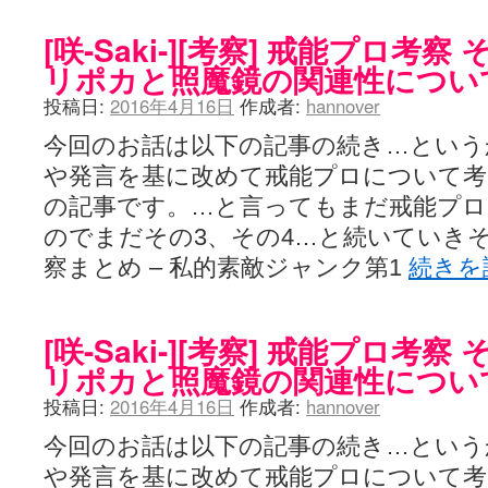
ぽっこぬ / 咲絵ログ2
(15:21)
妄言郷 / 咲-Saki- 第129局「契機」感想
(16:01)
[咲-Saki-][考察] 戒能プロ考
咲-Saki-のてきとう考察 - 咲-Saki- / 記事紹介：書け麻に参加でさ
リポカと照魔鏡の関連性につい
嶺上かいほー - 咲-saki- / (7/1日分)dreamscapeが更新していました
(14:
アニメを見ながらダラダラと就活をする - 咲-saki- / はるたんイェイ(≧∇≦
投稿日:
2016年4月16日
作成者:
hannover
白い物置 / 咲-Saki- Best Album ～Anthology～を買いました
(00:24)
らぎこのだらだら日記帳 - 咲 -saki- / 咲アンテナ杯お疲れ様でした(半ギ
今回のお話は以下の記事の続き…という
考える凡人 / [咲-Saki-]姉帯豊音の能力考察―暦占という仮説―
(04:47)
や発言を基に改めて戒能プロについて
まいるーむ / よく分かる、有珠山高校！（キャラについてひたすら語る
プンスコ！ 野依日和！ - 咲-Saki- / 小蒔「渚のあわあわダブリィレ
の記事です。…と言ってもまだ戒能プ
Ethanの色々ゆるじゃん不敗神話 - 咲-Saki- / 哲学的に考えてみる園
のでまだその3、その4…と続いていき
幸咲良し / コメ返しその他
(08:27)
咲の仮blog / 和ちゃん
察まとめ – 私的素敵ジャンク第1
続きを
(12:02)
もれ日和 / 一ちゃんのフィギュアと聞いたので
(08:30)
読んだらそのままトイレで流して / 【今週の末原ちゃん】咲-Saki- 全
世紀末麻雀ブログ-じゃんキチ！ / 【咲-saki-】穏乃の良さを俺が「あ」か
[咲-Saki-][考察] 戒能プロ考
すばらな人生 / 全国編終了！ ところで、すばら先輩はどれくらい出
ハッちゃんの四喜和 - 咲-Saki- / 咲-Saki-全国編 第13話 最終回かぁ
リポカと照魔鏡の関連性につい
音楽と、人生と、 咲-saki-と。 - 咲-Saki- / こっそり休止、こっそり
投稿日:
2016年4月16日
作成者:
hannover
ぐりーん哩 - 咲-Saki- / ネリー「ネリーはお金が要るの」
(15:00)
花鳥風月 - 咲-Saki- / やえたんイェイ～
(06:09)
今回のお話は以下の記事の続き…という
電波天文学 - 咲-Saki- / BOOTH
(15:19)
や発言を基に改めて戒能プロについて
Powered by livedoor 相互RSS