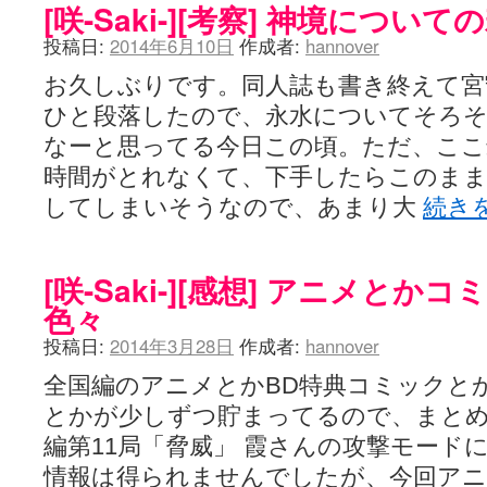
[咲-Saki-][考察] 神境につい
投稿日:
2014年6月10日
作成者:
hannover
お久しぶりです。同人誌も書き終えて宮
ひと段落したので、永水についてそろ
なーと思ってる今日この頃。ただ、ここ
時間がとれなくて、下手したらこのま
してしまいそうなので、あまり大
続き
[咲-Saki-][感想] アニメと
色々
投稿日:
2014年3月28日
作成者:
hannover
全国編のアニメとかBD特典コミックと
とかが少しずつ貯まってるので、まとめて更
編第11局「脅威」 霞さんの攻撃モード
情報は得られませんでしたが、今回ア