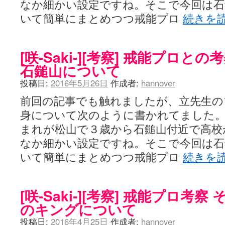
なか細かい設定ですね。そこで今回は石
LAT. 39°20' N - 咲-Saki- / 永水航路 3 - 霧島の姫は、深山幽谷
いて簡単にまとめつつ戒能プロ
続きを
エトピリカ!! - 咲-saki- / 咲-Saki-16巻 シノハユ7巻表紙予想
(11:05)
ニワカSakiファンの部屋 - 咲-Saki- / 咲の実写化について（再）
(15:15)
低姿勢ニワカの麻雀 / マイナーカップリングSS感想
(07:31)
Hinamado blog - 咲-Saki- / リハビリテーション
(04:56)
[咲-Saki-][考察] 戒能プロと
咲ワン・neo[仮] / 私事。
(01:19)
石鎚山について
EL HOLAZO - 咲-Saki- / 吉野から上り方面の帰り道、亀山JCT-四日
何の変哲もない咲の地名紹介 / 小鍛治さんが通っていた小学校 茨城
投稿日:
2016年5月26日
作成者:
hannover
咲-Saki-.長野編をにょろんと見てみるブログ - 咲-Saki- / 第143局[応変]
まったり咲SS他ブログ - 咲-Saki- / 照と洋榎のANN第9回
(09:00)
前回の記事でも触れましたが、立先生の
咲-Saki-カツゲン備忘録 / 咲-Saki-154局 【奮起】 マジかー！
(13:30)
百合っぽいぶろぐ - 咲-Saki- / シノハユ the down of age 5巻
身について次のように書かれてました。 15
(06:32)
あかどる日和 - 咲-saki- / 【今回は考察ではなく】原村和-のどっ
まれが松山で３歳から石鎚山付近で高校
妥当麻雀界ブログ / コミックマーケット８９に参加します
(11:00)
咲-saki-速報 / 一時休止のお知らせ
なか細かい設定ですね。そこで今回は石
(08:26)
ふわふわな記憶 / 1
(16:20)
いて簡単にまとめつつ戒能プロ
続きを
咲っ考 / 何故咲は大将で、照は先鋒なのか？
(15:20)
Danas je lep dan. / [咲-Saki-]もしインターハイのルールが鷲巣麻雀
ぴゅーく☆すてっぷ - 咲-Saki- / ブログ終了のお知らせ
(12:51)
What You Mean ? - 咲-Saki- / 第2回清澄エリア聖地巡礼ツアーレポート
[咲-Saki-][考察] 戒能プロ考
左を向いて » 咲-saki- / 【シノハユ】第26話「一別以来」/咲日和・阿知賀
のキングについて
primary colors / 久誕イエ～～～～～～イ！！！！！！
(10:16)
乱れ雪月花 - 咲-Saki- / ブログ終了のお知らせ：今までありがとうご
投稿日:
2016年4月25日
作成者:
hannover