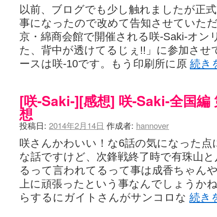
以前、ブログでも少し触れましたが正
事になったので改めて告知させていただ
京・綿商会館で開催される咲-Saki-オ
た、背中が透けてるじぇ!!」に参加さ
ースは咲‐10です。もう印刷所に原
続き
[咲-Saki-][感想] 咲-Saki-
想
投稿日:
2014年2月14日
作成者:
hannover
咲さんかわいい！な6話の気になった点
な話ですけど、次鋒戦終了時で有珠山と
るって言われてるって事は成香ちゃん
上に頑張ったという事なんでしょうか
らするにガイトさんがサンコロな
続き