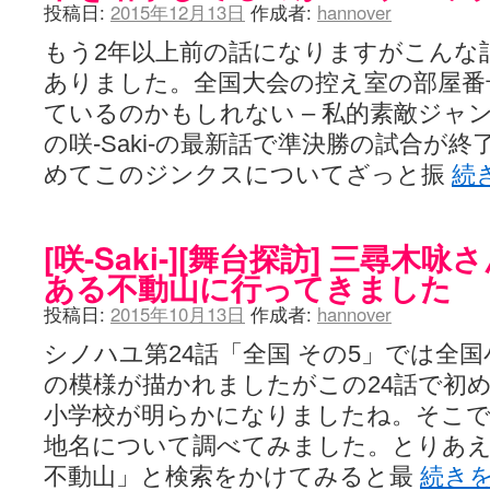
投稿日:
2015年12月13日
作成者:
hannover
もう2年以上前の話になりますがこんな
ありました。全国大会の控え室の部屋番
ているのかもしれない – 私的素敵ジャ
の咲-Saki-の最新話で準決勝の試合が
めてこのジンクスについてざっと振
続
[咲-Saki-][舞台探訪] 三尋
ある不動山に行ってきました
投稿日:
2015年10月13日
作成者:
hannover
シノハユ第24話「全国 その5」では全
の模様が描かれましたがこの24話で初
小学校が明らかになりましたね。そこ
地名について調べてみました。とりあえず
不動山」と検索をかけてみると最
続き