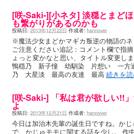
[咲-Saki-][小ネタ] 淡穏と
も繋がりがあるのかも
投稿日:
2013年12月22日
作成者:
hannover
※魔法少女まどかマギカ叛逆の物語のネ
ご注意ください追記：コメント欄で指摘
ょっと変かなと思い、タイトル変更しました
鴨穏乃 新子憧 幼馴染 片想い 一方通行
乃 大星淡 最高の友達 最高
続きを
[咲-Saki-] 「私は君が欲しい
よ
投稿日:
2013年12月21日
作成者:
hannover
今日は加治木先輩の誕生日ですね。かじ
で、かじゅモモに関する話を少し。 作