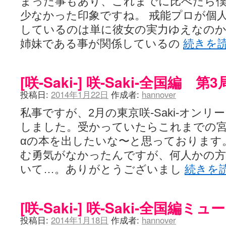
まった事もあり、これまでに比べたら
少なかった印象ですね。 戒能プロが個
しているのは単に彼女の実力ゆえなの
姉妹である事が関係しているの
続きを
[咲-Saki-] 咲-Saki-全国編 
投稿日:
2014年1月22日
作成者:
hannover
私事ですが、2月の東京咲-Saki-オン
しました。受かっていたらこれまでの
αの本を出したいな〜と思っております
む勇気がなかったんですが、何人かの
いて…。ありがとうございまし
続きを
[咲-Saki-] 咲-Saki-全国編
投稿日:
2014年1月18日
作成者:
hannover