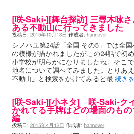
[咲-Saki-][舞台探訪] 三尋
ある不動山に行ってきました
投稿日:
2015年10月13日
作成者:
hannover
シノハユ第24話「全国 その5」では全
の模様が描かれましたがこの24話で初
小学校が明らかになりましたね。そこ
地名について調べてみました。とりあえず
不動山」と検索をかけてみると最
続き
[咲-Saki-][小ネタ] 咲-Sak
かれてる手牌はどの場面のもの
編
投稿日:
2015年4月12日
作成者:
hannover