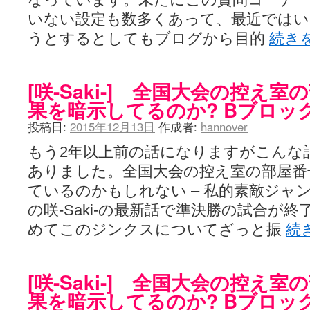
いない設定も数多くあって、最近ではい
うとするとしてもブログから目的
続き
[咲-Saki-] 全国大会の控え
果を暗示してるのか? Bブロッ
投稿日:
2015年12月13日
作成者:
hannover
もう2年以上前の話になりますがこんな
ありました。全国大会の控え室の部屋番
ているのかもしれない – 私的素敵ジャ
の咲-Saki-の最新話で準決勝の試合が
めてこのジンクスについてざっと振
続
[咲-Saki-] 全国大会の控え
果を暗示してるのか? Bブロッ