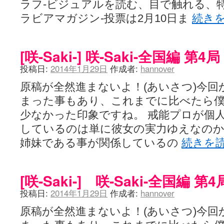
ラフ-ビジュアルを読む、目で触れる、
ラビアマガジン-投票は2月10日ま
続き
[咲-Saki-] 咲-Saki-全国編 
投稿日:
2014年1月29日
作成者:
hannover
原稿が全然進まないよ！(あいさつ)今回
まった事もあり、これまでに比べたら
少なかった印象ですね。 戒能プロが個
しているのは単に彼女の実力ゆえなの
姉妹である事が関係しているの
続きを
[咲-Saki-] 咲-Saki-全国編
投稿日:
2014年1月29日
作成者:
hannover
原稿が全然進まないよ！(あいさつ)今回