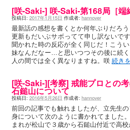
咲-Saki- | にゅいのって / 咲-Saki-臨時アンテナ
(11:50)
[咲-Saki-] 咲-Saki-第168局
咲-Saki-ブログ！～麻雀下手でも咲が好き～ / ブログ名変更のお知らせ
嶺上航路 / ドラフト前日なので中日ドラゴンズのドラフト指名を予想
投稿日:
2017年1月15日
作成者:
hannover
音を奏でて花が咲く - 咲-Saki- / 浩子「…あっ分かった 恐らくそう
一萬人の麓路() - 咲-Saki- / 咲-Saki- 第193局[竜王] ドラゴンの王と
最新話の感想を書くとか何年ぶりだろう
from A to K / [咲-saki-][麻雀ゲーム]【ゲーム】セガのMJシリーズで2
紺フェス - 咲-Saki- / 【越谷SS】とろけそうな日
更新もだいぶサボってて申し訳ないで
(15:31)
ユズポニッキ - 咲-Saki- / ☆ #咲実写 ☆告知☆オンライン上映会☆ 
聞かれた時の反応が全く同じだ！こう
ああ、あの牌？ - 咲-Saki- / シノハユ菰沢中関連(江津・大田)の登場舞
妹なんだなー…と思いつつその後に続く
宮守大好き帳 / 告知
(13:04)
麻雀アニメ＆麻雀ゲームあれこれ / 厄介な相手だよ！ あんたは……！！ 
人の間では全く異なりますね。咲
続き
ばるのまーじゃん日和 - 咲-saki- / クリスマス！！そして…
(10:28)
咲めも！ / ニワチョコ、尊い。
(04:23)
ＳＳＳ（咲ＳＳ）感想ブログ / 【SSS】憩 -Kei- 全国編第２２局『流局
ひまじんひまんじ / 読書の秋、と言います故
[咲-Saki-][考察] 戒能プロと
(08:00)
煌-Subara- - 咲-saki- / シノハユ感想
(13:19)
石鎚山について
SYNTH 2006 - 咲 -Saki- / 阿知賀編をドヤ顔に着目しながらまたま
かえんだん - 咲-Saki- / 朱里「そげなこつ私がやっておきますから
投稿日:
2016年5月26日
作成者:
hannover
Saki-1 グランプリ ～咲ワン～ / しわが誕生することは老化現象だと
木と木と木 - 咲-saki- / 新道寺の本
前回の記事でも触れましたが、立先生の
(00:00)
ヤンデレ・狂気の百合SSブログ / 【咲-Saki-SS：久咲】そして私
身について次のように書かれてました。 15
迷子の坊やのみちくさ日記 / 【連載感想】宮永照についてのあれこれ
(
私的素敵ジャンク / [咲-Saki-] 咲-Saki-第168局［端緒］感想
まれが松山で３歳から石鎚山付近で高校
(16:58)
麻雀自由帳 - 咲-Saki- / 咲-Saki-第168局[端緒]感想 照-Teru- 