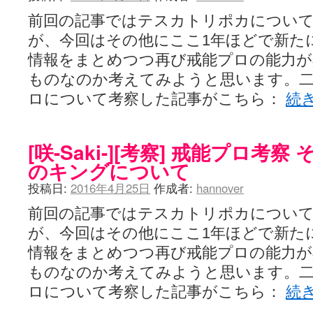
YUKARI / 【宥菫】 ＳＳ更新とお知らせ 【松実宥誕記念ＳＳ】
(13:
アルカ茄子 / 戒能物怪録 キングとはいったい誰なのか？
(15:24)
前回の記事ではテスカトリポカについ
竹ブログ - 咲-Saki- / 【咲-Saki-】ゲームが待ち遠しい件
(05:44)
が、今回はその他にここ1年ほどで新た
SSSSS(-saki-しゃーぷしゅーとしょーとすとーりー) - 咲-saki-
せのたけくらべ - 咲-Saki- / 咲さんのやり方で就活をやってみよう
情報をまとめつつ再び戒能プロの能力が
(03:5
咏-Uta-ブログ編 - 咲-Saki- / 黄色い封筒が届いた(・∀・)
(12:30)
ものなのか考えてみようと思います。二
チャウチャウちゃうんちゃうん - 咲-Saki- / 吉野の千本桜を見に行きました(2
気分次第。 - 咲-Saki- / シノハユ 第3巻 感想
ロについて考察した記事がこちら：
続
(07:42)
あこしず日和！ - 咲-Saki- / 咲-Saki-阿知賀編Blu-rayBOX 購入
(01:00)
ニワカ王者 / 【アニメ記事】咲-Saki- 立先生のコメントを取り上げる
のよーなのよー - 咲-Saki- / 咲十夜 第四夜
(11:00)
[咲-Saki-][考察] 戒能プロ考
Yaranakya » 咲-Saki- / 国際最萌リーグは園城寺怜ちゃんに一票を入
おもちがなくてもだいじょうぶ / 咲と照の確執【プリン】
のキングについて
(16:10)
咲-Saki-の舞台が特定されたら、行くしかないでしょ / ブログを引っ
投稿日:
2016年4月25日
作成者:
hannover
りりーがーる（仮） / 虎姫 カラオケ編っぽい小ネタ
(10:29)
洋榎-youka- / お知らせ
(11:19)
前回の記事ではテスカトリポカについ
おっきするー咲ブログ / side-A VS side-B 野球対決
(10:30)
フリテンリーチで流して / 姫松高校についてのいくらかの考察
(09:03)
が、今回はその他にここ1年ほどで新た
オレのぞん / 咲さんのお誕生日です （ギリギリ）
(14:58)
情報をまとめつつ再び戒能プロの能力が
飛鳥の巣 - 咲-Saki- / 咲キャラがギタリストだったら...【風越編】
(15:06
遊び半分 / もうすぐ８月も終わり
ものなのか考えてみようと思います。二
(16:03)
咲-Saki-ほんだし / 咲-Saki- 第128局 「涼風」 感想
(11:54)
ロについて考察した記事がこちら：
続
咲-Saki-麻雀録 / 台風に強そうな咲キャラ
(05:45)
君の友達。 / マイ・フェア・レディ
(12:49)