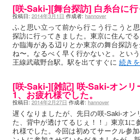
[咲-Saki-][舞台探訪] 白糸台
投稿日:
2014年3月1日
作成者:
hannover
ふと思い立って前から行こう行こうと思
探訪に行ってきました。東京に住んでる
か臨海がある辺りとか東京の舞台探訪を
ね〜。なるべく早く行かないと。とい
王線武蔵野台駅。駅を出てすぐに
続き
[咲-Saki-][雑記] 咲-Saki-
1、お疲れ様でした。
投稿日:
2014年2月27日
作成者:
hannover
遅くなりましたが、先日の咲-Saki-オ
た、背中が透けてるじぇ！！」東京1に
れ様でした。今回は初めてサークル参加
ントに参加させていただきましたが、新