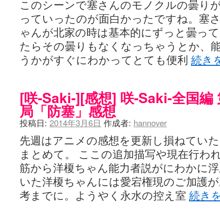
このシーンで塞さんのモノクルの曇り
っていったのが面白かったですね。塞
ゃんが北家の時は基本的にずっと曇っ
たらその曇りもなくなっちゃうとか、
うかがすぐにわかってとても便利
続き
[咲-Saki-][感想] 咲-Saki-全
局「防塞」感想
投稿日:
2014年3月6日
作成者:
hannover
先週はアニメの感想を更新し損ねていた
まとめて。 ここの追加描写や現在行わ
筋から洋榎ちゃん能力者説がにわかに浮
いた洋榎ちゃんには愛宕権現のご加護が
考までに。ようやく永水の控え室
続き