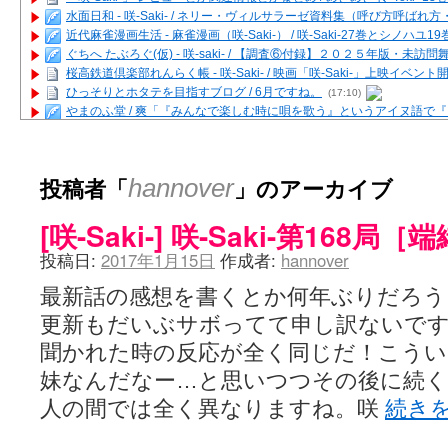
水面日和 - 咲-Saki- / ネリー・ヴィルサラーゼ資料集（呼び方呼ば
近代麻雀漫画生活 - 麻雀漫画（咲-Saki-） / 咲-Saki-27巻とシノハユ
ぐちへ たぶろぐ(仮) - 咲-saki- / 【調査⑥付録】２０２５年版・未訪
桜高鉄道倶楽部れんらく帳 - 咲-Saki- / 映画「咲-Saki-」上映イベン
ひっそりとホタテを目指すブログ / 6月ですね。
(17:10)
やまのふ堂 / 爽「『みんなで楽しむ時に唄を歌う』というアイヌ語で
咲ぱい - 咲-Saki- / 麻雀の卓上を再現するプログラムを公開
(12:58)
俺が読んだSS - 咲-saki- / 末原「小走と同じ大学なんや」爽「へえ！」
とっぽい。 / 咲-Saki- 考察・解説・レビューまとめを更新（Ver.1.1d
投稿者「
」のアーカイブ
hannover
咲クラ女子 - 咲-Saki- / 姫松の上重漫ちゃんと演じている伊達朱里紗
咲スファクション☆タウン - 咲-Saki- / 雀魂咲コラボ！ ガチャ＆キャ
[咲-Saki-] 咲-Saki-第168局
咲ミダレ - 咲-saki- / MJ第14回咲CUP 咲なま他
(11:53)
はやりの如く☆ - 咲-saki- / 悪いこと【SS】
(06:42)
投稿日:
2017年1月15日
作成者:
hannover
麻雀雑記あれこれ - 咲 -Saki- / 咲-Saki-キャラが台湾麻雀を打ったら
またの名を咲ブログ - 咲-Saki- / 男体化すると聞いての落書き
(13:32)
最新話の感想を書くとか何年ぶりだろう
あっちが変 / あっちが変
(08:31)
更新もだいぶサボってて申し訳ないで
BBKN BLOG / トップページ（サイトマップ）
(15:00)
あにてつ！ / 千里山に行ってきました（2017年09月）
(06:14)
聞かれた時の反応が全く同じだ！こう
さくやこのはな - 咲 -saki- / 末の千里のために(咲さんが和ちゃんを招
妹なんだなー…と思いつつその後に続く
凡人の私 / ステルス坂こと咲-Saki-5巻表紙の舞台を発見しました
(15:35
嶺上開花自摸 / Last day of Summer session 1
(13:01)
人の間では全く異なりますね。咲
続き
おもちもちもち - 咲-Saki- / ５・８小林先生の日記更新について
かんむりとかげ - 咲-Saki- / 立先生の更新
(11:32)