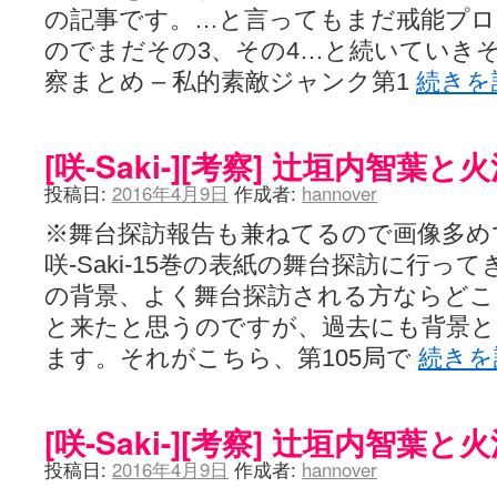
の記事です。…と言ってもまだ戒能プ
のでまだその3、その4…と続いていき
察まとめ – 私的素敵ジャンク第1
続きを
[咲-Saki-][考察] 辻垣内智葉
投稿日:
2016年4月9日
作成者:
hannover
※舞台探訪報告も兼ねてるので画像多め
咲-Saki-15巻の表紙の舞台探訪に行
の背景、よく舞台探訪される方ならど
と来たと思うのですが、過去にも背景と
ます。それがこちら、第105局で
続き
[咲-Saki-][考察] 辻垣内智葉
投稿日:
2016年4月9日
作成者:
hannover