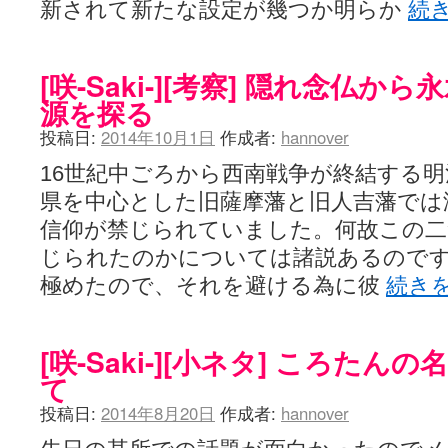
新されて新たな設定が幾つか明らか
続
[咲-Saki-][考察] 隠れ念仏
源を探る
投稿日:
2014年10月1日
作成者:
hannover
16世紀中ごろから西南戦争が終結する明
県を中心とした旧薩摩藩と旧人吉藩では
信仰が禁じられていました。何故この二
じられたのかについては諸説あるので
極めたので、それを避ける為に彼
続き
[咲-Saki-][小ネタ] ころた
て
投稿日:
2014年8月20日
作成者:
hannover