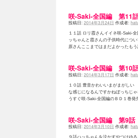
嶺上航路 / ドラフト前日なので中
音を奏でて花が咲く - 咲-Saki- 
一萬人の麓路() - 咲-Saki- / 咲-S
咲-Saki-全国編 第
from A to K / [咲-saki-][
投稿日:
2014年3月24日
作成者:
hat
紺フェス - 咲-Saki- / 【越谷SS】
ユズポニッキ - 咲-Saki- / ☆ 
１１話 ロリ霞さんイイネ咲-Sak
ああ、あの牌？ - 咲-Saki- / シ
ッちゃんと霞さんの子供時代につい
宮守大好き帳 / 告知
(13:04)
原さんここまではまだよかったもう
麻雀アニメ＆麻雀ゲームあれこれ / 厄
ばるのまーじゃん日和 - 咲-saki- 
咲めも！ / ニワチョコ、尊い。
(04:23
咲-Saki-全国編 第1
ＳＳＳ（咲ＳＳ）感想ブログ / 【SSS
ひまじんひまんじ / 読書の秋、と言
投稿日:
2014年3月17日
作成者:
hat
煌-Subara- - 咲-saki- / シノハユ感想
SYNTH 2006 - 咲 -Saki- 
１０話 豊音かわいいまがまがしい
かえんだん - 咲-Saki- / 朱
な感じになるんですかねぼっちじゃ
Saki-1 グランプリ ～咲ワン～ 
うすぐ咲-Saki-全国編のＢＤ１
木と木と木 - 咲-saki- / 新道寺の本
(00
ヤンデレ・狂気の百合SSブログ / 【
迷子の坊やのみちくさ日記 / 【連
咲-Saki-全国編 第
私的素敵ジャンク / [咲-Saki-] 咲-S
麻雀自由帳 - 咲-Saki- / 咲-Sak
投稿日:
2014年3月10日
作成者:
hat
LAT. 39°20' N - 咲-Saki- 
エトピリカ!! - 咲-saki- / 咲-Sak
９話ハッちゃんを泣かすやつはゆる