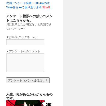
次回アンケート発表：2014年の咲-
」
(16:00)
Saki-界を●●で振り返ります
NEW!!
アンケート投票への熱いコメン
トはこちらから。
何に投票したか明記ないと判別でき
ないですよーぅ
▼お名前(ニックネーム)
▼アンケートへのコメント
人生、何があるかわからんもの
です。