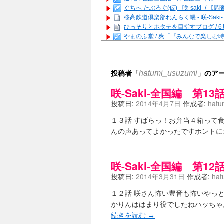
ぐちへ たぶろぐ(仮) - 咲-saki-
桜高鉄道倶楽部れんらく帳 - 咲-Saki
ひっそりとホタテを目指すブログ / 
やまのふ堂 / 爽「『みんなで楽し
咲ぱい - 咲-Saki- / 麻雀の卓上
俺が読んだSS - 咲-saki- / 末
とっぽい。 / 咲-Saki- 考察・解説
投稿者「
」のア
hatumi_usuzumi
咲クラ女子 - 咲-Saki- / 姫松
咲スファクション☆タウン - 咲-Sak
咲-Saki-全国編 第1
咲ミダレ - 咲-saki- / MJ第14回咲C
投稿日:
2014年4月7日
作成者:
hatu
はやりの如く☆ - 咲-saki- / 悪いこと
麻雀雑記あれこれ - 咲 -Saki- / 
１３話 すばらっ！お弁当４箱って
またの名を咲ブログ - 咲-Saki- /
んの声あってよかったですホントに
あっちが変 / あっちが変
(08:31)
BBKN BLOG / トップページ（サイ
あにてつ！ / 千里山に行ってきました
さくやこのはな - 咲 -saki- / 
咲-Saki-全国編 第
凡人の私 / ステルス坂こと咲-Saki
投稿日:
2014年3月31日
作成者:
hat
嶺上開花自摸 / Last day of Summer se
おもちもちもち - 咲-Saki- /
１２話 咲さん怖い豊音も怖いやっ
かんむりとかげ - 咲-Saki- / 立先生
かりんははまり役でしたねハッちゃ
咲-Saki- | にゅいのって / 咲-Saki
続きを読む
→
咲-Saki-ブログ！～麻雀下手でも咲