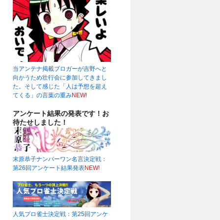
当アンテナ掲載ブロガーが吉野へと
向かうため壮行会に参加してきまし
た。そして感じた「人は予想を超え
てくる」の言葉の重み
NEW!
アンケート結果の発表です！お
待たせしました！
末原恭子ナンバーワン名言決定戦：
第26回アンケート結果発表
NEW!
人気プロ雀士決定戦：第25回アンケ