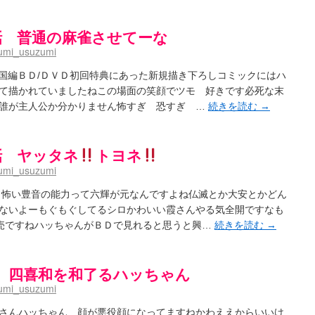
日ドラゴンズのドラフト指名を予想してみる ～後～
(02:52)
/ 浩子「…あっ分かった 恐らくそういうことか」
(12:40)
aki- 第193局[竜王] ドラゴンの王とパクリの女王
11話 普通の麻雀させてーな
(15:12)
麻雀ゲーム]【ゲーム】セガのMJシリーズで2年ぶりの夏の咲-Saki-CUP開催！
(04:30)
umi_usuzumi
とろけそうな日
(15:31)
#咲実写 ☆告知☆オンライン上映会☆ 阿知賀編☆７月21日(土)ドラマ特別編18時20分～映画
i-全国編ＢＤ/ＤＶＤ初回特典にあった新規描き下ろしコミックにはハ
ノハユ菰沢中関連(江津・大田)の登場舞台まとめ
(15:00)
て描かれていましたねこの場面の笑顔でツモ 好きです必死な末
誰が主人公か分かりません怖すぎ 恐すぎ …
続きを読む
→
介な相手だよ！ あんたは……！！ ／ 咲-Saki- 第186局「無我」感想
(00:05)
/ クリスマス！！そして…
(10:28)
)
0話 ヤッタネ
トヨネ
】憩 -Kei- 全国編第２２局『流局』
(04:40)
います故
(08:00)
umi_usuzumi
(13:19)
/ 阿知賀編をドヤ顔に着目しながらまたまた読み返しました
(13:55)
 怖い豊音の能力って六輝が元なんですよね仏滅とか大安とかどん
里「そげなこつ私がやっておきますから！」煌「それには及びません！」
(15:00)
ないよーもぐもぐしてるシロかわいい霞さんやる気全開ですなも
/ しわが誕生することは老化現象だと言えます…。
(00:00)
巻発売ですねハッちゃんがＢＤで見れると思うと興…
続きを読む
→
:00)
咲-Saki-SS：久咲】そして私たちは、空へ、空へ【絶望】【後編】
(08:07)
載感想】宮永照についてのあれこれ
(18:12)
9話 四喜和を和了るハッちゃん
aki-第168局［端緒］感想
(16:58)
i-第168局[端緒]感想 照-Teru- 追憶編第1局［照菫］（なんだそれ
(03:05)
umi_usuzumi
/ 永水航路 3 - 霧島の姫は、深山幽谷の頂で天逆鉾の夢を見るだろう -
(15:03)
i-16巻 シノハユ7巻表紙予想
さんハッちゃん 顔が悪役顔になってますねかわええからいいけ
(11:05)