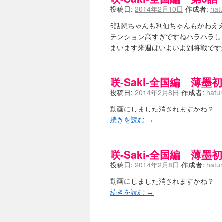
竹ブログ - 咲-Saki- / 【咲-Saki
投稿日:
2014年2月10日
作成者:
hat
SSSSS(-saki-しゃーぷしゅーとし
せのたけくらべ - 咲-Saki- / 咲
6話憩ちゃんも利仙ちゃんもかわ
咏-Uta-ブログ編 - 咲-Saki- / 黄
テンション高すぎですねハラハラし
チャウチャウちゃうんちゃうん - 咲-Sak
まいます来週はいよいよ副将戦です
気分次第。 - 咲-Saki- / シノハユ 第3
あこしず日和！ - 咲-Saki- / 咲-Saki
ニワカ王者 / 【アニメ記事】咲-Sa
のよーなのよー - 咲-Saki- / 咲十夜 
咲-Saki-全国編 薄
Yaranakya » 咲-Saki- / 
投稿日:
2014年2月8日
作成者:
hatu
おもちがなくてもだいじょうぶ / 咲
咲-Saki-の舞台が特定されたら、行
動画にしました消されますかね？
りりーがーる（仮） / 虎姫 カラオ
続きを読む
→
洋榎-youka- / お知らせ
(11:19)
おっきするー咲ブログ / side-A VS
フリテンリーチで流して / 姫松高校
咲-Saki-全国編 薄
オレのぞん / 咲さんのお誕生日です
飛鳥の巣 - 咲-Saki- / 咲キャラが
投稿日:
2014年2月8日
作成者:
hatu
遊び半分 / もうすぐ８月も終わり
(16
咲-Saki-ほんだし / 咲-Saki- 第12
動画にしました消されますかね？
咲-Saki-麻雀録 / 台風に強そうな咲
続きを読む
→
君の友達。 / マイ・フェア・レディ
(
ぽっこぬ / 咲絵ログ2
(15:21)
妄言郷 / 咲-Saki- 第129局「契機」