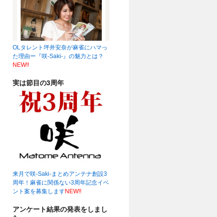
OLタレント坪井安奈が麻雀にハマっ
19時～☆
(04:22)
た理由ー『咲-Saki-』の魅力とは？
NEW!!
実は節目の3周年
来月で咲-Saki-まとめアンテナ創設3
周年！麻雀に関係ない3周年記念イベ
ント案を募集します
NEW!!
アンケート結果の発表をしまし