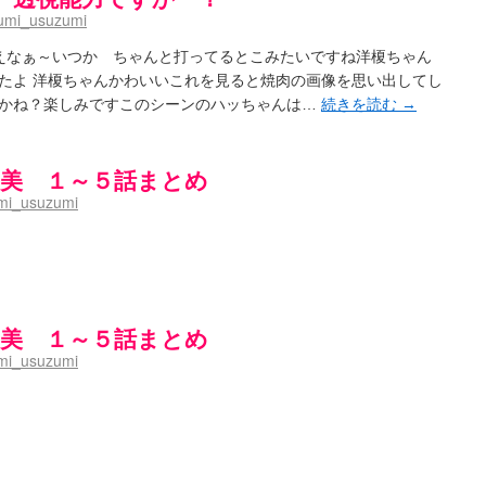
-】ゲームが待ち遠しい件
(05:44)
umi_usuzumi
ょーとすとーりー) - 咲-saki- / 豊音「ピロートークしようよー」白望「ダル……くない
さんのやり方で就活をやってみよう
(03:51)
ええなぁ～いつか ちゃんと打ってるとこみたいですね洋榎ちゃん
色い封筒が届いた(・∀・)
(12:30)
たよ 洋榎ちゃんかわいいこれを見ると焼肉の画像を思い出してし
i- / 吉野の千本桜を見に行きました(2015/04/05)
(10:51)
かね？楽しみですこのシーンのハッちゃんは…
続きを読む
→
巻 感想
(07:42)
-阿知賀編Blu-rayBOX 購入
(01:00)
ki- 立先生のコメントを取り上げる
(09:00)
第四夜
(11:00)
墨初美 １～５話まとめ
国際最萌リーグは園城寺怜ちゃんに一票を入れました
(12:56)
mi_usuzumi
と照の確執【プリン】
(16:10)
くしかないでしょ / ブログを引っ越ししました
(13:18)
ケ編っぽい小ネタ
(10:29)
 side-B 野球対決
(10:30)
についてのいくらかの考察
(09:03)
墨初美 １～５話まとめ
 （ギリギリ）
(14:58)
ギタリストだったら...【風越編】
(15:06)
mi_usuzumi
:03)
8局 「涼風」 感想
(11:54)
キャラ
(05:45)
12:49)
感想
(16:01)