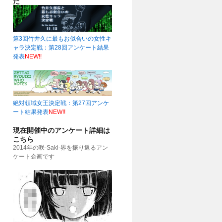
た
第3回竹井久に最もお似合いの女性キ
ャラ決定戦：第28回アンケート結果
発表
NEW!!
51)
絶対領域女王決定戦：第27回アンケ
ート結果発表
NEW!!
現在開催中のアンケート詳細は
こちら
2014年の咲-Saki-界を振り返るアン
ケート企画です