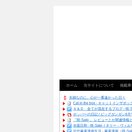
ホーム
当サイトについて
掲載希
夫婦なのに、心が一番遠かった日々
Cat in the box - キャットインザボッ
Ａ＆Ｄ 全てが混在するブログ - 咲-Saki
ホッパーの日記 / ビッグガンガン8月号
「咲-Saki-」 レビューとか関連情報とか
水面日和 - 咲-Saki- / ネリ
近代麻雀漫画生活 - 麻雀漫画（咲-Saki