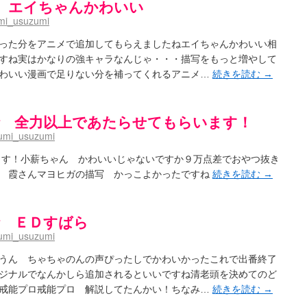
5話 エイちゃんかわいい
aki- / 記事紹介：書け麻に参加でさっそく負けましたｗ
(13:21)
mi_usuzumi
)dreamscapeが更新していました
(14:10)
-saki- / はるたんイェイ(≧∇≦)/他
(07:33)
った分をアニメで追加してもらえましたねエイちゃんかわいい相
～Anthology～を買いました
(00:24)
すね実はかなりの強キャラなんじゃ・・・描写をもっと増やして
- / 咲アンテナ杯お疲れ様でした(半ギレ)
(14:18)
音の能力考察―暦占という仮説―
わいい漫画で足りない分を補ってくれるアニメ…
続きを読む
→
(04:47)
高校！（キャラについてひたすら語る）
(15:11)
- / 小蒔「渚のあわあわダブリィレイディオ？」 淡「第三回・後編！」
(16:23)
-Saki- / 哲学的に考えてみる園城寺怜さんの能力
(12:25)
第４話 全力以上であたらせてもらいます！
umi_usuzumi
聞いたので
(08:30)
ます！小薪ちゃん かわいいじゃないですか９万点差でおやつ抜き
今週の末原ちゃん】咲-Saki- 全国編 第13局
(03:30)
 霞さんマヨヒガの描写 かっこよかったですね
続きを読む
→
-saki-】穏乃の良さを俺が「あ」から順に解説していくッ！ ver.2014
(16:50)
ころで、すばら先輩はどれくらい出たの？
(21:22)
咲-Saki-全国編 第13話 最終回かぁ～
(12:55)
-Saki- / こっそり休止、こっそり再開
３話 ＥＤすばら
(13:55)
「ネリーはお金が要るの」
(15:00)
umi_usuzumi
～
(06:09)
)
うん ちゃちゃのんの声ぴったしでかわいかったこれで出番終了
ジナルでなんかしら追加されるといいですね清老頭を決めてのど
戒能プロ戒能プロ 解説してたんかい！ちなみ…
続きを読む
→