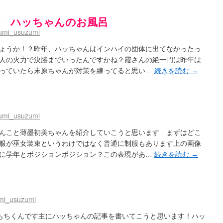
２話 ハッちゃんのお風呂
umi_usuzumi
ょうか！？昨年、ハッちゃんはインハイの団体に出てなかったっ
人の火力で決勝までいったんですかね？霞さんの絶一門は昨年は
っていたら末原ちゃんが対策を練ってると思い…
続きを読む
→
umi_usuzumi
んこと薄墨初美ちゃんを紹介していこうと思います まずはどこ
服が巫女装束というわけではなく普通に制服もあります上の画像
に学年とポジションポジション？この表現があ…
続きを読む
→
mi_usuzumi
ァンもちくんです主にハッちゃんの記事を書いてこうと思います！ハッ