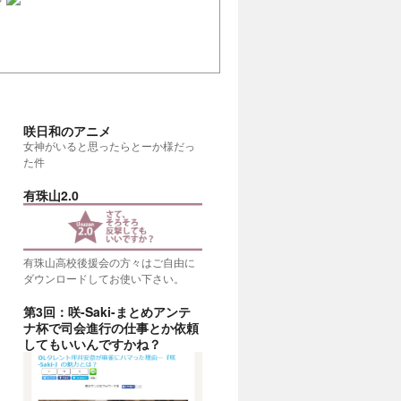
咲日和のアニメ
女神がいると思ったらとーか様だっ
た件
有珠山2.0
有珠山高校後援会の方々はご自由に
ダウンロードしてお使い下さい。
第3回：咲-Saki-まとめアンテ
ナ杯で司会進行の仕事とか依頼
考える
(20:00)
してもいいんですかね？