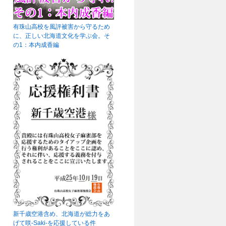
有珠山高校を風評被害から守るため
に、正しい北海道文化を学ぶ会。そ
の1：本内成香編
新千歳空港含め、北海道が総力をあ
げて咲-Saki-を応援している件