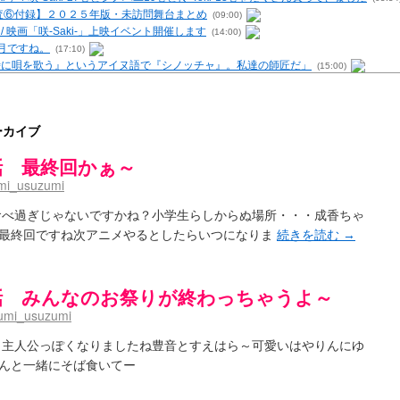
 / 【調査⑥付録】２０２５年版・未訪問舞台まとめ
(09:00)
- / 映画「咲-Saki-」上映イベント開催します
(14:00)
6月ですね。
(17:10)
む時に唄を歌う』というアイヌ語で『シノッチャ』。私達の師匠だ」
(15:00)
を再現するプログラムを公開
(12:58)
原「小走と同じ大学なんや」爽「へえ！」
(13:15)
・レビューまとめを更新（Ver.1.1d）
(10:29)
ーカイブ
の上重漫ちゃんと演じている伊達朱里紗さんの共通点
(05:29)
i- / 雀魂咲コラボ！ ガチャ＆キャラ雑感
(15:48)
3話 最終回かぁ～
UP 咲なま他
(11:53)
mi_usuzumi
【SS】
(06:42)
咲-Saki-キャラが台湾麻雀を打ったらどうなるのか
(13:30)
食べ過ぎじゃないですかね？小学生らしからぬ場所・・・成香ちゃ
 男体化すると聞いての落書き
(13:32)
最終回ですね次アニメやるとしたらいつになりま
続きを読む
→
トマップ）
(15:00)
（2017年09月）
(06:14)
末の千里のために(咲さんが和ちゃんを招待するだけの話)
(05:30)
12話 みんなのお祭りが終わっちゃうよ～
-5巻表紙の舞台を発見しました
(15:35)
umi_usuzumi
ssion 1
(13:01)
 ５・８小林先生の日記更新について考えてみる その１～否定的意見の発露を4つに分けて
と主人公っぽくなりましたね豊音とすえはら～可愛いはやりんにゆ
の更新
(11:32)
んと一緒にそば食いてー
-臨時アンテナ
(11:50)
が好き～ / ブログ名変更のお知らせ
(03:10)