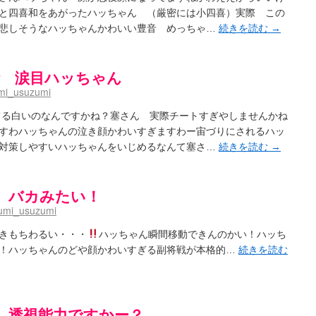
- / 咲の実写化について（再）
(15:15)
と四喜和をあがったハッちゃん （厳密には小四喜）実際 この
プリングSS感想
(07:31)
悲しそうなハッちゃんかわいい豊音 めっちゃ…
続きを読む
→
ハビリテーション
(04:56)
吉野から上り方面の帰り道、亀山JCT-四日市IC間の渋滞回避法
(14:34)
８話 涙目ハッちゃん
鍛治さんが通っていた小学校 茨城・舟塚山小学校
(02:52)
mi_usuzumi
 - 咲-Saki- / 第143局[応変]～第154局[奮起]
(20:33)
 照と洋榎のANN第9回
(09:00)
てる白いのなんですかね？塞さん 実際チートすぎやしませんかね
-154局 【奮起】 マジかー！
(13:30)
the down of age 5巻
すわハッちゃんの泣き顔かわいすぎますわー宙づりにされるハッ
(06:32)
【今回は考察ではなく】原村和-のどっち-の魅力について語ってみるよ！【愛を体現する】
(05:
対策しやすいハッちゃんをいじめるなんて塞さ…
続きを読む
→
ット８９に参加します
(11:00)
8:26)
7話 バカみたい！
なのか？
(15:20)
umi_usuzumi
aki-]もしインターハイのルールが鷲巣麻雀だったら
(09:55)
 ブログ終了のお知らせ
(12:51)
きもちわるい・・・
ハッちゃん瞬間移動できんのかい！ハッち
- / 第2回清澄エリア聖地巡礼ツアーレポート
(11:53)
！ハッちゃんのどや顔かわいすぎる副将戦が本格的…
続きを読む
ユ】第26話「一別以来」/咲日和・阿知賀の巻（６） / 立-Ritz-（３）
(09:00)
～～～～イ！！！！！！
(10:16)
グ終了のお知らせ：今までありがとうございました
(15:30)
お知らせ 【松実宥誕記念ＳＳ】
(13:35)
はいったい誰なのか？
(15:24)
6話 透視能力ですかー？