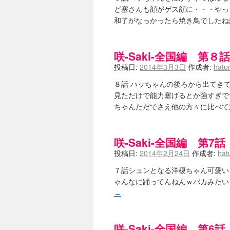
ニワカSakiファンの部屋 - 咲-Saki
ど塞さんも顔がゲス顔に・・・やっ
低姿勢ニワカの麻雀 / マイナーカッ
和了がなっかったら焼き鳥でしたね
Hinamado blog - 咲-Saki- / リ
咲ワン・neo[仮] / 私事。
(01:19)
EL HOLAZO - 咲-Saki- / 
咲-Saki-全国編 第
何の変哲もない咲の地名紹介 / 小
投稿日:
2014年3月3日
作成者:
hatu
咲-Saki-.長野編をにょろんと見てみるブログ
まったり咲SS他ブログ - 咲-Saki- /
８話 ハッちゃんの後ろから出てき
咲-Saki-カツゲン備忘録 / 咲-Saki
百合っぽいぶろぐ - 咲-Saki- / シノハユ 
見ただけで能力塞げるとか強すぎで
あかどる日和 - 咲-saki- / 
ちゃんただでさえ他の方々に比べて
妥当麻雀界ブログ / コミックマーケ
咲-saki-速報 / 一時休止のお知らせ
(0
ふわふわな記憶 / 1
(16:20)
咲-Saki-全国編 第
咲っ考 / 何故咲は大将で、照は先鋒
投稿日:
2014年2月24日
作成者:
hat
Danas je lep dan. / [咲-S
ぴゅーく☆すてっぷ - 咲-Saki- /
７話シュンとなる洋榎ちゃん可愛い
What You Mean ? - 咲-Saki
ゃんなに踊ってんねんｗバカみたい
左を向いて » 咲-saki- / 【シノハ
primary colors / 久誕イエ～～
→
乱れ雪月花 - 咲-Saki- / ブロ
YUKARI / 【宥菫】 ＳＳ更新と
アルカ茄子 / 戒能物怪録 キングと
咲-Saki-全国編 第