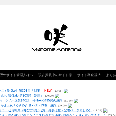
望のサイト管理人様へ
現在掲載中のサイト様
サイト審査基準
よくあ
クス / 咲-Saki- 第303局「制圧」
NEW!
(13:08)
- / 咲-Saki-第303局「制圧」
(09:00)
 シノハユ第140話、怜-Toki-第95局の感想
(11:56)
まとめ / めきめき 怜-Toki- 13巻 感想
(09:50)
ー・ヴィルサラーゼ資料集（呼び方呼ばれ方・身長比較・登場ページまとめ）
(13:31)
-） / 咲-Saki-27巻とシノハユ19巻と怜-Toki-13巻をたくさん買ってきました
(05:54