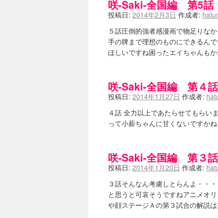
咲-Saki-全国編 第
咲-Saki-のてきとう考察 - 咲-S
投稿日:
2014年2月3日
作成者:
hatu
嶺上かいほー - 咲-saki- / (7/1日分
アニメを見ながらダラダラと就活をする - 咲
５話圧倒的強者感漫画で物足りなか
白い物置 / 咲-Saki- Best Album 
手の牌まで理想のものにできるんで
らぎこのだらだら日記帳 - 咲 -saki
考える凡人 / [咲-Saki-]姉帯豊
ほしいですね困ったエイちゃんもか
まいるーむ / よく分かる、有珠山
プンスコ！ 野依日和！ - 咲-Saki
Ethanの色々ゆるじゃん不敗神話 - 咲
咲-Saki-全国編 
幸咲良し / コメ返しその他
(08:27)
投稿日:
2014年1月27日
作成者:
hat
咲の仮blog / 和ちゃん
(12:02)
もれ日和 / 一ちゃんのフィギュアと
４話 全力以上であたらせてもらい
読んだらそのままトイレで流して / 【
って小薪ちゃんに甘くないですかね
世紀末麻雀ブログ-じゃんキチ！ / 【咲
すばらな人生 / 全国編終了！ と
ハッちゃんの四喜和 - 咲-Saki- / 
音楽と、人生と、 咲-saki-と。 - 咲
咲-Saki-全国編 第
ぐりーん哩 - 咲-Saki- / ネリー
投稿日:
2014年1月20日
作成者:
hat
花鳥風月 - 咲-Saki- / やえたんイェイ
電波天文学 - 咲-Saki- / BOOTH
(15:19
３話そんなん考慮しとらんよ・・・
Powered by livedoor 相互RSS
と思うと可哀そうですねアニメオリ
や顔ステージＡの第３試合の解説は