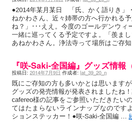
●2014年某月某日 「氏、かく語りき
ねかわさん、近々姉帯の方へ行かれる予
ね？」･･･ええ。今度のゴールデンウィ
一緒に巡ってくる予定ですよ。「羨ましい
あねかわさん。浄法寺って場所はご存
『咲-Saki-全国編』グッズ情
投稿日:
2014年7月9日
作成者:
lat_39_20_n
既にご存知の方も多いかとは思いますが
グッズの発売情報が発表されましたね
cafereo様の記事をご参照いただきた
てはたまらないラインナップなのですよ
ションステッカー！●咲-Saki-全国編 …