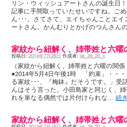
リン・ウィッシュアートさんの誕生日！！
記事に手間取っていたせいですね。ご
ん･･･。さてさて、エイちゃんことエ
ートさん。かんむりとかげのつんさん
家紋から紐解く、姉帯姓と六曜の関
投稿日:
2014年7月28日
作成者:
lat_39_20_n
（家紋から紐解く、姉帯姓と六曜の関係 -
●2014年5月4日午後1時 「約束」・
る家紋･･･、『梅鉢』だそうです。」受
んはそう言った。小田島家と同じく、姉
れを単なる偶然では片付けられな…
続
家紋から紐解く、姉帯姓と六曜の関
投稿日:
2014年7月18日
作成者:
lat_39_20_n