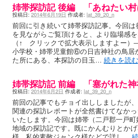
姉帯探訪記 後編 「あねたい
投稿日:
2014年6月19日
作成者:
lat_39_20_n
前回に引き続いて姉帯探訪記事。今回は
を見ながらご覧頂けると、より臨場感を味
（↑ クリックで拡大表示しますよー）
小学校・姉帯児童館⑥の日吉神社の鳥居か
た所にある、本探訪の目玉…
続きを読
姉帯探訪記 前編 「塞がれた神
投稿日:
2014年6月2日
作成者:
lat_39_20_n
前回の記事でもチョイ出ししましたが、
関連の探訪レポートが全然書けてなかっ
いたします。今回は姉帯（二戸郡一戸町
地域の探訪記です。既にかんむりとかげ
様、私的素敵ジャンク様などで詳し…