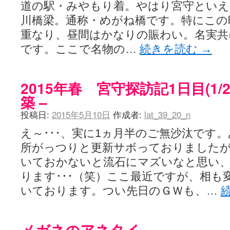
道の駅・みやもり着。やはり宮守といえ
川橋梁。通称・めがね橋です。特にこの
重なり、昼間はかなりの賑わい。名実共
です。ここで名物の…
続きを読む
→
2015年春 宮守探訪記1日目(1/
築 –
投稿日:
2015年5月10日
作成者:
lat_39_20_n
え～･･･、実に1ヵ月半のご無沙汰です
所がっつりと更新サボっておりました
いておかないと流石にマズいなと思い
ります･･･（笑）ここ最近ですが、相も
いております。つい先日のＧＷも、…
メガネのアネタイ