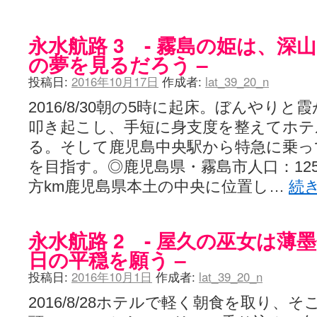
咲-Saki- | にゅいのって / 咲-Saki-臨時アンテナ
(11:50)
咲-Saki-ブログ！～麻雀下手でも咲が好き～ / ブログ名変更のお知らせ
嶺上航路 / ドラフト前日なので中日ドラゴンズのドラフト指名を予想
永水航路 3 - 霧島の姫は、深
音を奏でて花が咲く - 咲-Saki- / 浩子「…あっ分かった 恐らくそう
の夢を見るだろう –
一萬人の麓路() - 咲-Saki- / 咲-Saki- 第193局[竜王] ドラゴンの王と
from A to K / [咲-saki-][麻雀ゲーム]【ゲーム】セガのMJシリーズで2
投稿日:
2016年10月17日
作成者:
lat_39_20_n
紺フェス - 咲-Saki- / 【越谷SS】とろけそうな日
(15:31)
ユズポニッキ - 咲-Saki- / ☆ #咲実写 ☆告知☆オンライン上映会☆ 
2016/8/30朝の5時に起床。ぼんやり
ああ、あの牌？ - 咲-Saki- / シノハユ菰沢中関連(江津・大田)の登場舞
叩き起こし、手短に身支度を整えてホ
宮守大好き帳 / 告知
(13:04)
麻雀アニメ＆麻雀ゲームあれこれ / 厄介な相手だよ！ あんたは……！！ 
る。そして鹿児島中央駅から特急に乗っ
ばるのまーじゃん日和 - 咲-saki- / クリスマス！！そして…
(10:28)
を目指す。◎鹿児島県・霧島市人口：125,8
咲めも！ / ニワチョコ、尊い。
(04:23)
ＳＳＳ（咲ＳＳ）感想ブログ / 【SSS】憩 -Kei- 全国編第２２局『流局
方km鹿児島県本土の中央に位置し…
続
ひまじんひまんじ / 読書の秋、と言います故
(08:00)
煌-Subara- - 咲-saki- / シノハユ感想
(13:19)
SYNTH 2006 - 咲 -Saki- / 阿知賀編をドヤ顔に着目しながらまたま
永水航路 2 - 屋久の巫女は薄
かえんだん - 咲-Saki- / 朱里「そげなこつ私がやっておきますから
Saki-1 グランプリ ～咲ワン～ / しわが誕生することは老化現象だと
日の平穏を願う –
木と木と木 - 咲-saki- / 新道寺の本
(00:00)
ヤンデレ・狂気の百合SSブログ / 【咲-Saki-SS：久咲】そして私
投稿日:
2016年10月1日
作成者:
lat_39_20_n
迷子の坊やのみちくさ日記 / 【連載感想】宮永照についてのあれこれ
(
2016/8/28ホテルで軽く朝食を取り、
私的素敵ジャンク / [咲-Saki-] 咲-Saki-第168局［端緒］感想
(16:58)
麻雀自由帳 - 咲-Saki- / 咲-Saki-第168局[端緒]感想 照-Teru- 