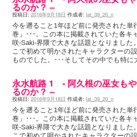
YUKARI / 【宥菫】 ＳＳ更新とお知らせ 【松実宥誕記念ＳＳ】
(13:
るのか？ –
アルカ茄子 / 戒能物怪録 キングとはいったい誰なのか？
(15:24)
竹ブログ - 咲-Saki- / 【咲-Saki-】ゲームが待ち遠しい件
投稿日:
2016年9月18日
作成者:
lat_39_20_n
(05:44)
SSSSS(-saki-しゃーぷしゅーとしょーとすとーりー) - 咲-saki-
今を遡ること1年ほど前に発売された単行本「
せのたけくらべ - 咲-Saki- / 咲さんのやり方で就活をやってみよう
(03:5
咏-Uta-ブログ編 - 咲-Saki- / 黄色い封筒が届いた(・∀・)
(12:30)
巻」･･･。この本に掲載されていた各キ
チャウチャウちゃうんちゃうん - 咲-Saki- / 吉野の千本桜を見に行きました(2
咲-Saki-界隈で大きな話題となりまし
気分次第。 - 咲-Saki- / シノハユ 第3巻 感想
(07:42)
あこしず日和！ - 咲-Saki- / 咲-Saki-阿知賀編Blu-rayBOX 購入
(01:00)
こで初めて明かされたキャラクターの設
ニワカ王者 / 【アニメ記事】咲-Saki- 立先生のコメントを取り上げる
ものでした。･･･そしてその中でも特に
のよーなのよー - 咲-Saki- / 咲十夜 第四夜
(11:00)
Yaranakya » 咲-Saki- / 国際最萌リーグは園城寺怜ちゃんに一票を入
おもちがなくてもだいじょうぶ / 咲と照の確執【プリン】
(16:10)
咲-Saki-の舞台が特定されたら、行くしかないでしょ / ブログを引っ
永水航路 1 - 阿久根の巫女も
りりーがーる（仮） / 虎姫 カラオケ編っぽい小ネタ
(10:29)
るのか？ –
洋榎-youka- / お知らせ
(11:19)
おっきするー咲ブログ / side-A VS side-B 野球対決
(10:30)
投稿日:
2016年9月18日
作成者:
lat_39_20_n
フリテンリーチで流して / 姫松高校についてのいくらかの考察
(09:03)
オレのぞん / 咲さんのお誕生日です （ギリギリ）
(14:58)
今を遡ること1年ほど前に発売された単行本「
飛鳥の巣 - 咲-Saki- / 咲キャラがギタリストだったら...【風越編】
(15:06
巻」･･･。この本に掲載されていた各キ
遊び半分 / もうすぐ８月も終わり
(16:03)
咲-Saki-ほんだし / 咲-Saki- 第128局 「涼風」 感想
(11:54)
咲-Saki-界隈で大きな話題となりまし
咲-Saki-麻雀録 / 台風に強そうな咲キャラ
(05:45)
こで初めて明かされたキャラクターの設
君の友達。 / マイ・フェア・レディ
(12:49)