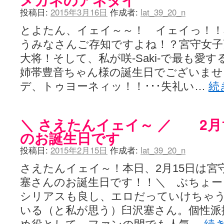
投稿日:
2015年3月16日
作成者:
lat_39_20_n
とよたん、イェイ～～！ イェイっ！！本日
うみなさんご存知ですよね！？宮守女子
大将！そして、私が咲-Saki-で最も愛
姉帯豊音ちゃん様の誕生日でございませ
デ、トゥヨーネィッ！！･･･失礼い…
続
＼ さえたんイェイ～ ／ 2月
のお誕生日です
投稿日:
2015年2月15日
作成者:
lat_39_20_n
さえたんイェイ～！本日、2月15日は宮
塞さんのお誕生日です！！＼ ぶちょー
シリアスも良し、エロだっていけちゃう
いる（と私が思う）臼沢塞さん。個性派