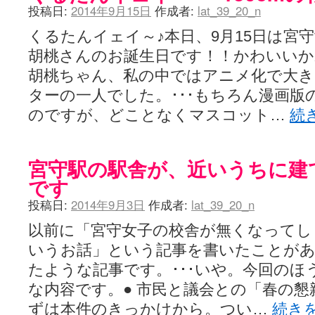
投稿日:
2014年9月15日
作成者:
lat_39_20_n
くるたんイェイ～♪本日、9月15日は宮
胡桃さんのお誕生日です！！かわいい
胡桃ちゃん、私の中ではアニメ化で大
ターの一人でした。･･･もちろん漫画版
のですが、どことなくマスコット…
続
宮守駅の駅舎が、近いうちに建
です
投稿日:
2014年9月3日
作成者:
lat_39_20_n
以前に「宮守女子の校舎が無くなってし
いうお話」という記事を書いたことが
たような記事です。･･･いや。今回のほ
な内容です。● 市民と議会との「春の
ずは本件のきっかけから。つい…
続き