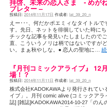
拝啓、未来の恋人さま - めが
ブレター –
投稿日:
2014年11月17日
作成者:
lat_39_20_n
えー･･･、何だかポエミィなタイトル
す。先日、ネットを徘徊していた時にち
チックな記事を発見いたしましたので
直、こういうノリは柄ではないですが
い。まぁ秋やしな。● 恋人の聖地に…
『月刊コミックアライブ』 12
場！？
投稿日:
2014年11月11日
作成者:
lat_39_20_n
株式会社KADOKAWAより発行されて
イブ」。月刊 comic alive (コミックアライ
誌] [雑誌]KADOKAWA2014-10-2