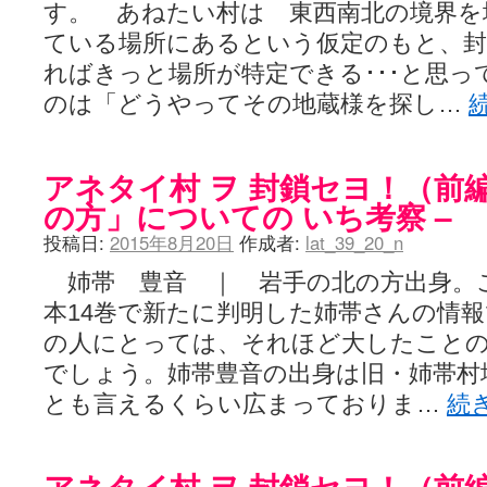
す。 あねたい村は 東西南北の境界を
ている場所にあるという仮定のもと、封
ればきっと場所が特定できる･･･と思
のは「どうやってその地蔵様を探し…
アネタイ村 ヲ 封鎖セヨ！（前編
の方」についての いち考察 –
投稿日:
2015年8月20日
作成者:
lat_39_20_n
姉帯 豊音 ｜ 岩手の北の方出身。これ
本14巻で新たに判明した姉帯さんの情報
の人にとっては、それほど大したこと
でしょう。姉帯豊音の出身は旧・姉帯村
とも言えるくらい広まっておりま…
続
アネタイ村 ヲ 封鎖セヨ！（前編