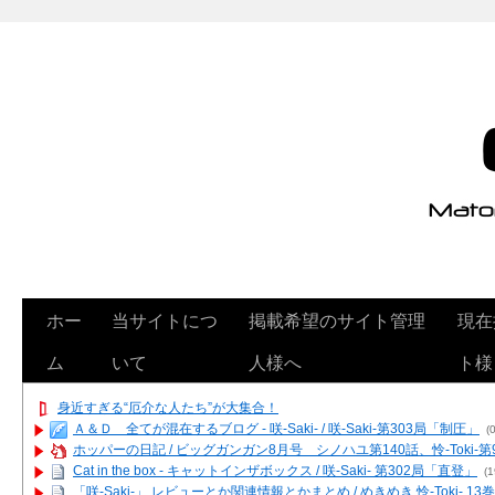
ホー
当サイトにつ
掲載希望のサイト管理
現在
ム
いて
人様へ
ト様
身近すぎる“厄介な人たち”が大集合！
Ａ＆Ｄ 全てが混在するブログ - 咲-Saki- / 咲-Saki-第303局「制圧」
(0
ホッパーの日記 / ビッグガンガン8月号 シノハユ第140話、怜-Toki-
Cat in the box - キャットインザボックス / 咲-Saki- 第302局「直登」
(1
「咲-Saki-」 レビューとか関連情報とかまとめ / めきめき 怜-Toki- 1