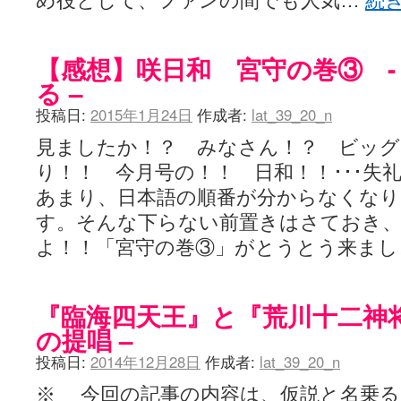
め役として、ファンの間でも人気…
続
【感想】咲日和 宮守の巻③ -
る –
投稿日:
2015年1月24日
作成者:
lat_39_20_n
見ましたか！？ みなさん！？ ビッグ
り！！ 今月号の！！ 日和！！･･･失
あまり、日本語の順番が分からなくな
す。そんな下らない前置きはさておき、
よ！！「宮守の巻③」がとうとう来ま
『臨海四天王』と『荒川十二神将
の提唱 –
投稿日:
2014年12月28日
作成者:
lat_39_20_n
※ 今回の記事の内容は、仮説と名乗る