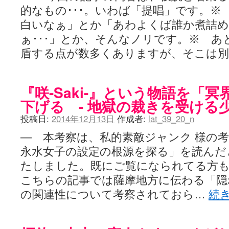
的なもの･･･。いわば「提唱」です。※
白いなぁ」とか「あわよくば誰か煮詰
ぁ･･･」とか、そんなノリです。※ あ
盾する点が数多くありますが、そこは
『咲-Saki-』という物語を「
下げる - 地獄の裁きを受ける少
投稿日:
2014年12月13日
作成者:
lat_39_20_n
― 本考察は、私的素敵ジャンク 様の
永水女子の設定の根源を探る」を読んだ
たしました。既にご覧になられてる方
こちらの記事では薩摩地方に伝わる「隠
の関連性について考察されておら…
続