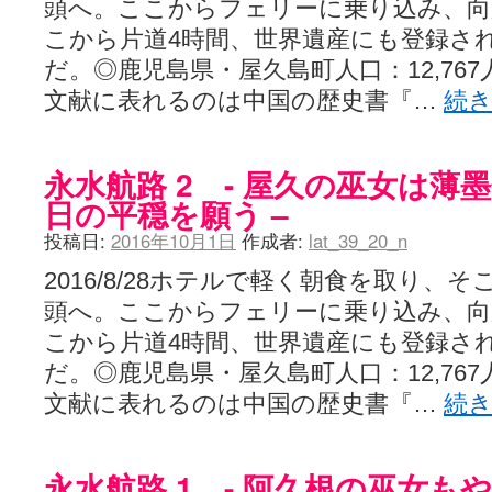
頭へ。ここからフェリーに乗り込み、向
LAT. 39°20' N - 咲-Saki- / 永水航路 3 - 霧島の姫は、深山幽谷
こから片道4時間、世界遺産にも登録さ
エトピリカ!! - 咲-saki- / 咲-Saki-16巻 シノハユ7巻表紙予想
(11:05)
ニワカSakiファンの部屋 - 咲-Saki- / 咲の実写化について（再）
(15:15)
だ。◎鹿児島県・屋久島町人口：12,767人
低姿勢ニワカの麻雀 / マイナーカップリングSS感想
(07:31)
文献に表れるのは中国の歴史書『…
続
Hinamado blog - 咲-Saki- / リハビリテーション
(04:56)
咲ワン・neo[仮] / 私事。
(01:19)
EL HOLAZO - 咲-Saki- / 吉野から上り方面の帰り道、亀山JCT-四日
何の変哲もない咲の地名紹介 / 小鍛治さんが通っていた小学校 茨城
永水航路 2 - 屋久の巫女は薄
咲-Saki-.長野編をにょろんと見てみるブログ - 咲-Saki- / 第143局[応変]
日の平穏を願う –
まったり咲SS他ブログ - 咲-Saki- / 照と洋榎のANN第9回
(09:00)
咲-Saki-カツゲン備忘録 / 咲-Saki-154局 【奮起】 マジかー！
(13:30)
投稿日:
2016年10月1日
作成者:
lat_39_20_n
百合っぽいぶろぐ - 咲-Saki- / シノハユ the down of age 5巻
(06:32)
あかどる日和 - 咲-saki- / 【今回は考察ではなく】原村和-のどっ
2016/8/28ホテルで軽く朝食を取り、
妥当麻雀界ブログ / コミックマーケット８９に参加します
(11:00)
頭へ。ここからフェリーに乗り込み、向
咲-saki-速報 / 一時休止のお知らせ
(08:26)
ふわふわな記憶 / 1
(16:20)
こから片道4時間、世界遺産にも登録さ
咲っ考 / 何故咲は大将で、照は先鋒なのか？
(15:20)
だ。◎鹿児島県・屋久島町人口：12,767人
Danas je lep dan. / [咲-Saki-]もしインターハイのルールが鷲巣麻雀
ぴゅーく☆すてっぷ - 咲-Saki- / ブログ終了のお知らせ
(12:51)
文献に表れるのは中国の歴史書『…
続
What You Mean ? - 咲-Saki- / 第2回清澄エリア聖地巡礼ツアーレポート
左を向いて » 咲-saki- / 【シノハユ】第26話「一別以来」/咲日和・阿知賀
primary colors / 久誕イエ～～～～～～イ！！！！！！
(10:16)
永水航路 1 - 阿久根の巫女も
乱れ雪月花 - 咲-Saki- / ブログ終了のお知らせ：今までありがとうご