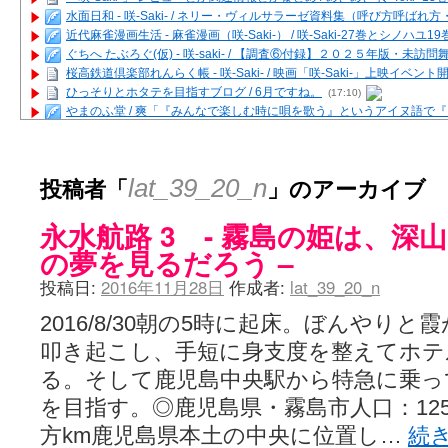
水面日和 - 咲-Saki- / ネリー・ヴィルサラーゼ資料集（呼び方呼ば
近代麻雀漫画生活 - 麻雀漫画（咲-Saki-） / 咲-Saki-27巻とシノハユ
ぐちへ たぶろぐ(仮) - 咲-saki- / 【調査⑥付録】２０２５年版・未訪
桜高鉄道倶楽部れんらく帳 - 咲-Saki- / 映画「咲-Saki-」上映イベン
ひっそりとホタテを目指すブログ / 6月ですね。
(17:10)
やまのふ堂 / 爽「『みんなで楽しむ時に唄を歌う』というアイヌ語で
咲ぱい - 咲-Saki- / 麻雀の卓上を再現するプログラムを公開
(12:58)
俺が読んだSS - 咲-saki- / 末原「小走と同じ大学なんや」爽「へえ！」
とっぽい。 / 咲-Saki- 考察・解説・レビューまとめを更新（Ver.1.1d
投稿者「
」のアーカイブ
lat_39_20_n
咲クラ女子 - 咲-Saki- / 姫松の上重漫ちゃんと演じている伊達朱里紗
咲スファクション☆タウン - 咲-Saki- / 雀魂咲コラボ！ ガチャ＆キャ
永水航路 3 - 霧島の姫は、深
咲ミダレ - 咲-saki- / MJ第14回咲CUP 咲なま他
(11:53)
はやりの如く☆ - 咲-saki- / 悪いこと【SS】
(06:42)
の夢を見るだろう –
麻雀雑記あれこれ - 咲 -Saki- / 咲-Saki-キャラが台湾麻雀を打ったら
投稿日:
2016年11月28日
作成者:
lat_39_20_n
またの名を咲ブログ - 咲-Saki- / 男体化すると聞いての落書き
(13:32)
あっちが変 / あっちが変
(08:31)
2016/8/30朝の5時に起床。ぼんやり
BBKN BLOG / トップページ（サイトマップ）
(15:00)
あにてつ！ / 千里山に行ってきました（2017年09月）
(06:14)
叩き起こし、手短に身支度を整えてホ
さくやこのはな - 咲 -saki- / 末の千里のために(咲さんが和ちゃんを招
る。そして鹿児島中央駅から特急に乗っ
凡人の私 / ステルス坂こと咲-Saki-5巻表紙の舞台を発見しました
(15:35
嶺上開花自摸 / Last day of Summer session 1
(13:01)
を目指す。◎鹿児島県・霧島市人口：125,8
おもちもちもち - 咲-Saki- / ５・８小林先生の日記更新について
方km鹿児島県本土の中央に位置し…
続
かんむりとかげ - 咲-Saki- / 立先生の更新
(11:32)