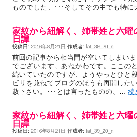
ぽっこぬ / 咲絵ログ2
(15:21)
ものでした。･･･そしてその中でも特に
妄言郷 / 咲-Saki- 第129局「契機」感想
(16:01)
咲-Saki-のてきとう考察 - 咲-Saki- / 記事紹介：書け麻に参加でさ
嶺上かいほー - 咲-saki- / (7/1日分)dreamscapeが更新していました
(14:
家紋から紐解く、姉帯姓と六曜
アニメを見ながらダラダラと就活をする - 咲-saki- / はるたんイェイ(≧∇≦
白い物置 / 咲-Saki- Best Album ～Anthology～を買いました
(00:24)
日譚
らぎこのだらだら日記帳 - 咲 -saki- / 咲アンテナ杯お疲れ様でした(半ギ
考える凡人 / [咲-Saki-]姉帯豊音の能力考察―暦占という仮説―
(04:47)
投稿日:
2016年8月21日
作成者:
lat_39_20_n
まいるーむ / よく分かる、有珠山高校！（キャラについてひたすら語る
プンスコ！ 野依日和！ - 咲-Saki- / 小蒔「渚のあわあわダブリィレ
前回の記事から相当間が空いてしまいま
Ethanの色々ゆるじゃん不敗神話 - 咲-Saki- / 哲学的に考えてみる園
でございます、あねかわです。ここの
幸咲良し / コメ返しその他
(08:27)
続いていたのですが、ようやっとひと
咲の仮blog / 和ちゃん
(12:02)
もれ日和 / 一ちゃんのフィギュアと聞いたので
(08:30)
ビリを兼ねてブログのほうも再開した
読んだらそのままトイレで流して / 【今週の末原ちゃん】咲-Saki- 全
赦下さい。･･･とは言ったものの、…
続
世紀末麻雀ブログ-じゃんキチ！ / 【咲-saki-】穏乃の良さを俺が「あ」か
すばらな人生 / 全国編終了！ ところで、すばら先輩はどれくらい出
ハッちゃんの四喜和 - 咲-Saki- / 咲-Saki-全国編 第13話 最終回かぁ
音楽と、人生と、 咲-saki-と。 - 咲-Saki- / こっそり休止、こっそり
家紋から紐解く、姉帯姓と六曜
ぐりーん哩 - 咲-Saki- / ネリー「ネリーはお金が要るの」
(15:00)
日譚
花鳥風月 - 咲-Saki- / やえたんイェイ～
(06:09)
電波天文学 - 咲-Saki- / BOOTH
(15:19)
投稿日:
2016年8月21日
作成者:
lat_39_20_n
Powered by livedoor 相互RSS